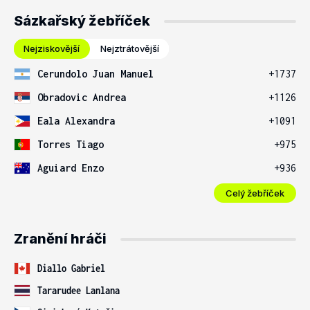
Sázkařský žebříček
Nejziskovější
Nejztrátovější
Cerundolo Juan Manuel
+1737
Obradovic Andrea
+1126
Eala Alexandra
+1091
Torres Tiago
+975
Aguiard Enzo
+936
Celý žebříček
Zranění hráči
Diallo Gabriel
Tararudee Lanlana