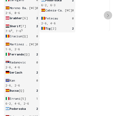
Podoroska
2
6-2, 6-3
Moreno Barranquero
[WC]
0
Cabeza-Candela
[WC]
0
2-6, 0-6
Grabher
[6]
2
Fetecau
0
2-6, 4-6
Sherif
[7]
2
Tig
[2]
2
4
5
7-6
, 7-6
Craciun
[Q]
0
Martinez Cirez
[WC]
0
1-6, 2-6
Ferrando
[Q]
2
Radanovic
0
2-6, 4-6
Gerlach
2
Kan
0
2-6, 2-6
Bucsa
[Q]
2
Errani
[5]
1
6-2, 4-6, 2-6
Podoroska
2