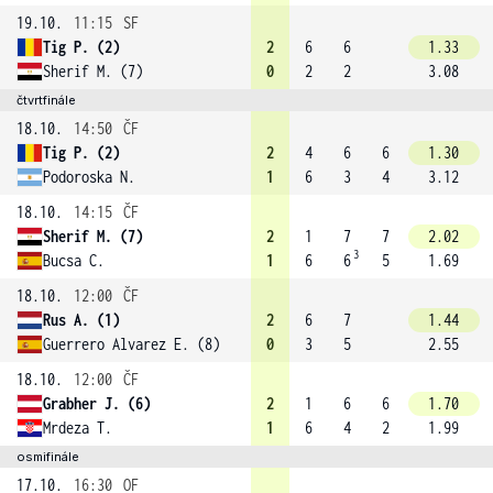
19.10.
11:15
SF
Tig P. (2)
2
6
6
1.33
Sherif M. (7)
0
2
2
3.08
čtvrtfinále
18.10.
14:50
ČF
Tig P. (2)
2
4
6
6
1.30
Podoroska N.
1
6
3
4
3.12
18.10.
14:15
ČF
Sherif M. (7)
2
1
7
7
2.02
3
Bucsa C.
1
6
6
5
1.69
18.10.
12:00
ČF
Rus A. (1)
2
6
7
1.44
Guerrero Alvarez E. (8)
0
3
5
2.55
18.10.
12:00
ČF
Grabher J. (6)
2
1
6
6
1.70
Mrdeza T.
1
6
4
2
1.99
osmifinále
17.10.
16:30
OF