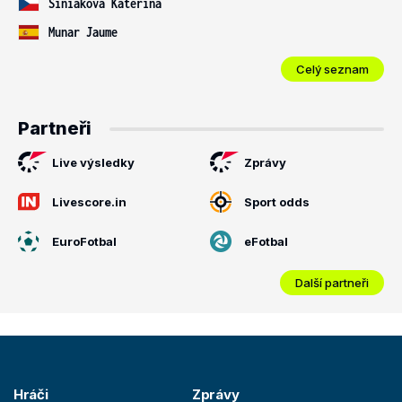
Siniaková Kateřina
Munar Jaume
Celý seznam
Partneři
Live výsledky
Zprávy
Livescore.in
Sport odds
EuroFotbal
eFotbal
Další partneři
Hráči
Zprávy