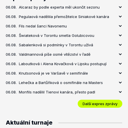
06.08.
Alcaraz by podle experta měl ukončit sezonu
06.08.
Pegulaová nadělila přemožitelce Siniakové kanára
06.08.
Fils nedal šanci Navonemu
06.08.
Šwiateková v Torontu smetla Golubicovou
06.08.
Sabalenková si podmínky v Torontu užívá
06.08.
Valdmannová píše osmé vítězství v řadě
06.08.
Laboutková i Alena Kovačková v Lipsku postupují
06.08.
Knutsonová je ve Varšavě v semifinále
06.08.
Lehečka a Bartůňková o osmifinále na Masters
06.08.
Monfils nadělil Tienovi kanára, přesto padl
Další expres zprávy
Aktuální turnaje