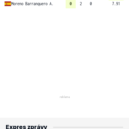
Moreno Barranquero A.
0
2
0
7.91
Expres zprávy