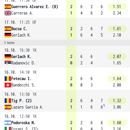
17.10.
11:30
OF
Guerrero Alvarez E. (8)
2
6
2
6
1.51
Carreras A.
1
4
6
2
2.34
17.10.
11:25
OF
Bucsa C.
2
2
6
7
1.61
Gerlach K.
1
6
4
5
2.10
1. kolo
16.10.
16:30
1K
Gerlach K.
2
6
6
2.07
Radanovic D.
0
2
4
1.65
16.10.
14:10
1K
Fetecau I.
2
6
6
1.64
Bandecchi S.
0
0
3
2.08
16.10.
13:50
1K
Tig P. (2)
2
6
4
7
1.32
5
Lazaro Garcia A.
1
1
6
6
3.06
16.10.
12:50
1K
Podoroska N.
2
2
6
6
1.60
Errani S. (5)
1
6
4
2
2.16