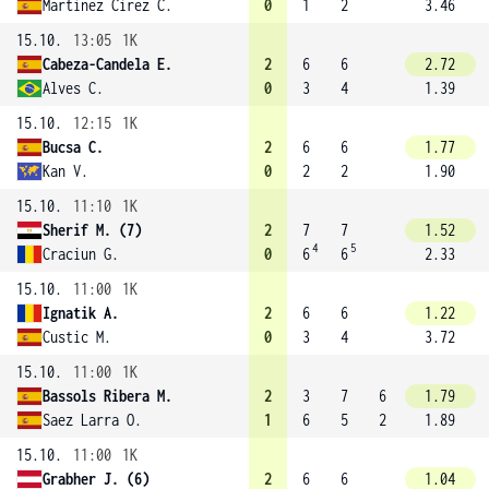
Martinez Cirez C.
0
1
2
3.46
15.10.
13:05
1K
Cabeza-Candela E.
2
6
6
2.72
Alves C.
0
3
4
1.39
15.10.
12:15
1K
Bucsa C.
2
6
6
1.77
Kan V.
0
2
2
1.90
15.10.
11:10
1K
Sherif M. (7)
2
7
7
1.52
4
5
Craciun G.
0
6
6
2.33
15.10.
11:00
1K
Ignatik A.
2
6
6
1.22
Custic M.
0
3
4
3.72
15.10.
11:00
1K
Bassols Ribera M.
2
3
7
6
1.79
Saez Larra O.
1
6
5
2
1.89
15.10.
11:00
1K
Grabher J. (6)
2
6
6
1.04