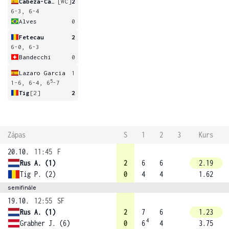
Cabeza-Candela
[WC]
2
6-3, 6-4
Alves
0
Fetecau
2
6-0, 6-3
Bandecchi
0
Lazaro Garcia
1
5
1-6, 6-4, 6
-7
Tig
[2]
2
Zápas
S
1
2
3
Kurs
20.10.
11:45
F
Rus A. (1)
2
6
6
2.19
Tig P. (2)
0
4
4
1.62
semifinále
19.10.
12:55
SF
Rus A. (1)
2
7
6
1.23
4
Grabher J. (6)
0
6
4
3.75