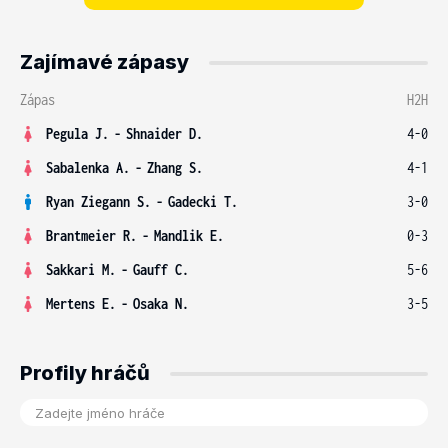
Zajímavé zápasy
Zápas
H2H
Pegula J.
-
Shnaider D.
4-0
Sabalenka A.
-
Zhang S.
4-1
Ryan Ziegann S.
-
Gadecki T.
3-0
Brantmeier R.
-
Mandlik E.
0-3
Sakkari M.
-
Gauff C.
5-6
Mertens E.
-
Osaka N.
3-5
Profily hráčů