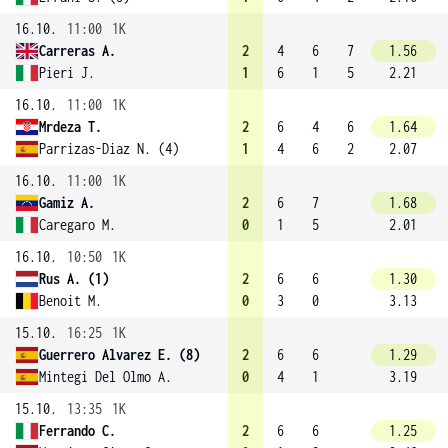
16.10.
11:00
1K
Carreras A.
2
4
6
7
1.56
Pieri J.
1
6
1
5
2.21
16.10.
11:00
1K
Mrdeza T.
2
6
4
6
1.64
Parrizas-Diaz N. (4)
1
4
6
2
2.07
16.10.
11:00
1K
Gamiz A.
2
6
7
1.68
Caregaro M.
0
1
5
2.01
16.10.
10:50
1K
Rus A. (1)
2
6
6
1.30
Benoit M.
0
3
0
3.13
15.10.
16:25
1K
Guerrero Alvarez E. (8)
2
6
6
1.29
Mintegi Del Olmo A.
0
4
1
3.19
15.10.
13:35
1K
Ferrando C.
2
6
6
1.25