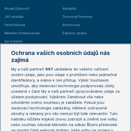
Novak Djokovič
Aktuality
Jiří Lehečka
Tenisová Previews
Petra Kvitová
Rozhovory
Markéta Vondroušová
Express zprávy
Iga Swiatek
Marie Bouzková
Ochrana vašich osobních údajů nás
Žebříčky
Kalendář turnajů
zajímá
My a naši partneři
997
ukládáme do vašeho zařízení
Žebříček ATP (muži)
Australian Open
osobní údaje, jako jsou údaje o prohlížení nebo jedinečné
Žebříček WTA (ženy)
French Open
identifikátory, a máme k nim přístup. Výběr Souhlasím
umožňuje, aby sledovací technologie podporovaly účely
Sázkařský žebříček
Wimbledon
uvedené v části My a naši partneři zpracováváme údaje za
US Open
účelem poskytování. Výběrem Zamítnout vše nebo
odvoláním svého souhlasu je zakážete. Pokud jsou
Turnaj mistrů
sledovací technologie zakázány, některé zobrazené
Turnaj mistryň
obsahy a reklamy pro vás nemusí být tolik relevantní. Tuto
Aktualní trendy
nabídku můžete kdykoli znovu zobrazit a změnit své volby
nebo souhlas odvolat kliknutím na odkaz Řízení předvoleb
ve spodní části webové stránky. Vaše volby se projeví v
Fotbalové přestupy