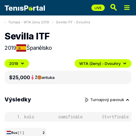
Turnaje - WTA ženy 2019
Sevilla ITF - Dvouhry
Sevilla ITF
2019
Španělsko
2019
WTA (ženy) - Dvouhry
$25,000
Ž
antuka
Výsledky
Turnajový pavouk
1. kolo
osmifinále
čtvrtfinále
Rus
[1]
2