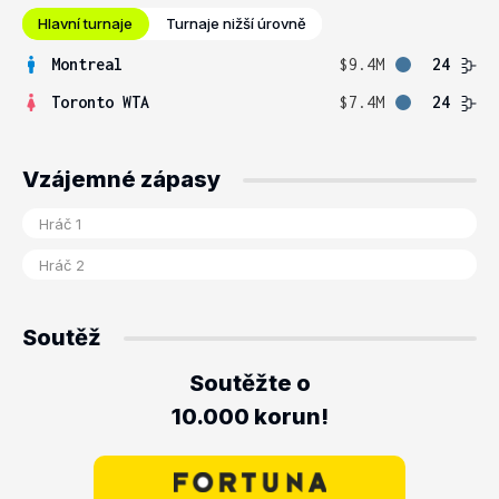
Hlavní turnaje
Turnaje nižší úrovně
Montreal
$9.4M
24
Toronto WTA
$7.4M
24
Vzájemné zápasy
Soutěž
Soutěžte o
10.000 korun!