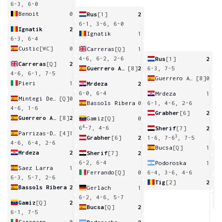
6-3, 6-0
Benoit
0
Rus
[1]
2
6-1, 3-6, 6-0
Ignatik
2
Ignatik
1
6-3, 6-4
Custic
[WC]
0
Carreras
[Q]
1
4-6, 6-2, 2-6
Rus
[1]
2
Carreras
[Q]
2
Guerrero Alvarez
[8]
2
6-3, 7-5
4-6, 6-1, 7-5
Guerrero Alvarez
[8]
0
Pieri
1
Mrdeza
2
6-0, 6-4
Mrdeza
1
Mintegi Del Olmo
[Q]
0
Bassols Ribera
0
6-1, 4-6, 2-6
4-6, 1-6
Grabher
[6]
2
Guerrero Alvarez
[8]
2
Gamiz
[Q]
0
4
6
-7, 4-6
Sherif
[7]
2
Parrizas-Diaz
[4]
1
3
Grabher
[6]
2
1-6, 7-6
, 7-5
4-6, 6-4, 2-6
Bucsa
[Q]
1
Mrdeza
2
Sherif
[7]
2
7
6-2, 6-4
Podoroska
1
Saez Larra
1
Ferrando
[Q]
0
6-4, 3-6, 4-6
6-3, 5-7, 2-6
Tig
[2]
2
Bassols Ribera
2
Gerlach
1
2
6-2, 4-6, 5-7
Gamiz
[Q]
2
Bucsa
[Q]
2
6-1, 7-5
Caregaro
0