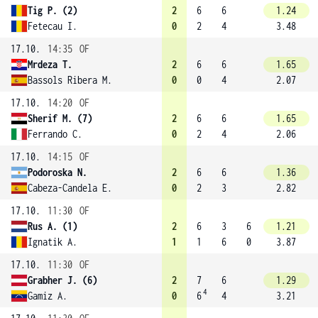
Tig P. (2)
2
6
6
1.24
Fetecau I.
0
2
4
3.48
17.10.
14:35
OF
Mrdeza T.
2
6
6
1.65
Bassols Ribera M.
0
0
4
2.07
17.10.
14:20
OF
Sherif M. (7)
2
6
6
1.65
Ferrando C.
0
2
4
2.06
17.10.
14:15
OF
Podoroska N.
2
6
6
1.36
Cabeza-Candela E.
0
2
3
2.82
17.10.
11:30
OF
Rus A. (1)
2
6
3
6
1.21
Ignatik A.
1
1
6
0
3.87
17.10.
11:30
OF
Grabher J. (6)
2
7
6
1.29
4
Gamiz A.
0
6
4
3.21