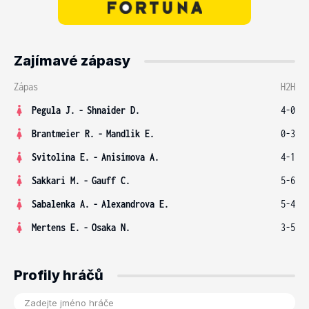
Zajímavé zápasy
Zápas
H2H
Pegula J.
-
Shnaider D.
4-0
Brantmeier R.
-
Mandlik E.
0-3
Svitolina E.
-
Anisimova A.
4-1
Sakkari M.
-
Gauff C.
5-6
Sabalenka A.
-
Alexandrova E.
5-4
Mertens E.
-
Osaka N.
3-5
Profily hráčů