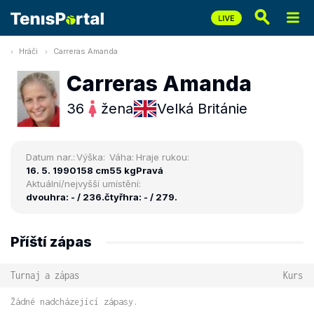
Hráči
Carreras Amanda
Carreras Amanda
36
žena
Velká Británie
Datum nar.:
Výška:
Váha:
Hraje rukou:
16. 5. 1990
158 cm
55 kg
Pravá
Aktuální/nejvyšší umístění:
dvouhra: - / 236.
čtyřhra: - / 279.
Příští zápas
Turnaj a zápas
Kurs
Žádné nadcházející zápasy.