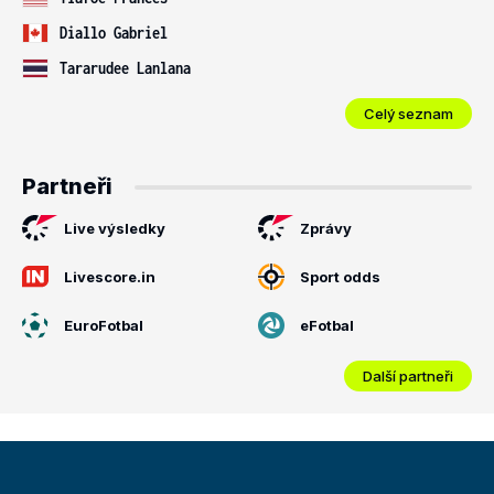
Diallo Gabriel
Tararudee Lanlana
Celý seznam
Partneři
Live výsledky
Zprávy
Livescore.in
Sport odds
EuroFotbal
eFotbal
Další partneři