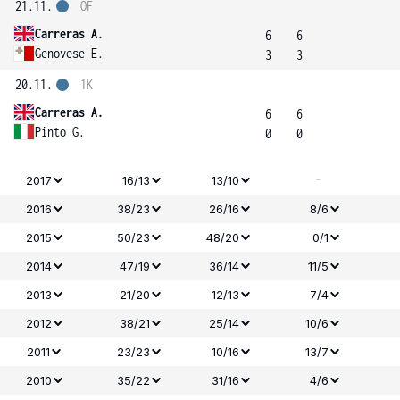
21.11.
OF
Carreras A.
6
6
Genovese E.
3
3
20.11.
1K
Carreras A.
6
6
Pinto G.
0
0
-
2017
16/13
13/10
2016
38/23
26/16
8/6
2015
50/23
48/20
0/1
2014
47/19
36/14
11/5
2013
21/20
12/13
7/4
2012
38/21
25/14
10/6
2011
23/23
10/16
13/7
2010
35/22
31/16
4/6