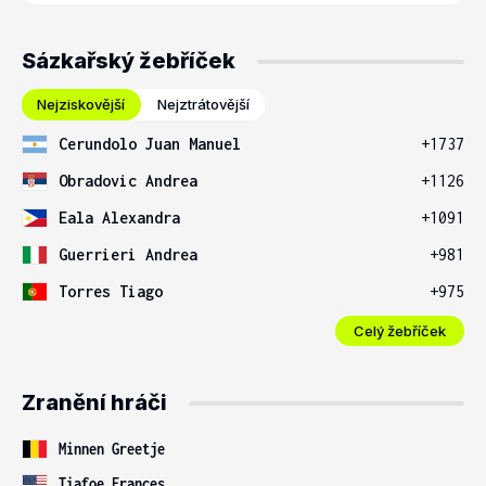
Sázkařský žebříček
Nejziskovější
Nejztrátovější
Cerundolo Juan Manuel
+1737
Obradovic Andrea
+1126
Eala Alexandra
+1091
Guerrieri Andrea
+981
Torres Tiago
+975
Celý žebříček
Zranění hráči
Minnen Greetje
Tiafoe Frances