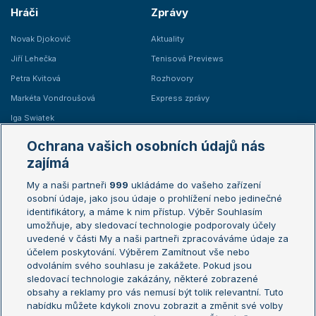
Hráči
Zprávy
Novak Djokovič
Aktuality
Jiří Lehečka
Tenisová Previews
Petra Kvitová
Rozhovory
Markéta Vondroušová
Express zprávy
Iga Swiatek
Marie Bouzková
Ochrana vašich osobních údajů nás
Žebříčky
Kalendář turnajů
zajímá
My a naši partneři
999
ukládáme do vašeho zařízení
Žebříček ATP (muži)
Australian Open
osobní údaje, jako jsou údaje o prohlížení nebo jedinečné
Žebříček WTA (ženy)
French Open
identifikátory, a máme k nim přístup. Výběr Souhlasím
umožňuje, aby sledovací technologie podporovaly účely
Sázkařský žebříček
Wimbledon
uvedené v části My a naši partneři zpracováváme údaje za
US Open
účelem poskytování. Výběrem Zamítnout vše nebo
odvoláním svého souhlasu je zakážete. Pokud jsou
Turnaj mistrů
sledovací technologie zakázány, některé zobrazené
Turnaj mistryň
obsahy a reklamy pro vás nemusí být tolik relevantní. Tuto
Aktualní trendy
nabídku můžete kdykoli znovu zobrazit a změnit své volby