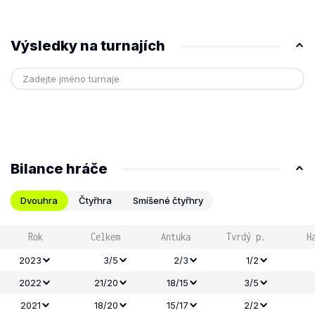
Výsledky na turnajích
Bilance hráče
Dvouhra
Čtyřhra
Smíšené čtyřhry
Rok
Celkem
Antuka
Tvrdý p.
H
2023
3/5
2/3
1/2
2022
21/20
18/15
3/5
2021
18/20
15/17
2/2