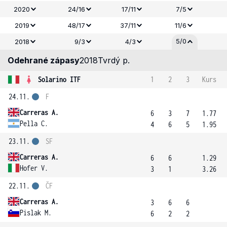
2020
24/16
17/11
7/5
2019
48/17
37/11
11/6
5/0
2018
9/3
4/3
Odehrané zápasy
2018
Tvrdý p.
Solarino ITF
1
2
3
Kurs
24.11.
F
Carreras A.
6
3
7
1.77
Pella C.
4
6
5
1.95
23.11.
SF
Carreras A.
6
6
1.29
Hofer V.
3
1
3.26
22.11.
ČF
Carreras A.
3
6
6
Pislak M.
6
2
2