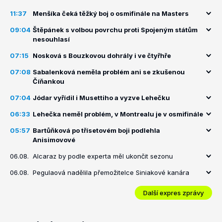
11:37
Menšíka čeká těžký boj o osmifinále na Masters
09:04
Štěpánek s volbou povrchu proti Spojeným státům
nesouhlasí
07:15
Nosková s Bouzkovou dohrály i ve čtyřhře
07:08
Sabalenková neměla problém ani se zkušenou
Číňankou
07:04
Jódar vyřídil i Musettiho a vyzve Lehečku
06:33
Lehečka neměl problém, v Montrealu je v osmifinále
05:57
Bartůňková po třísetovém boji podlehla
Anisimovové
06.08.
Alcaraz by podle experta měl ukončit sezonu
06.08.
Pegulaová nadělila přemožitelce Siniakové kanára
Další expres zprávy