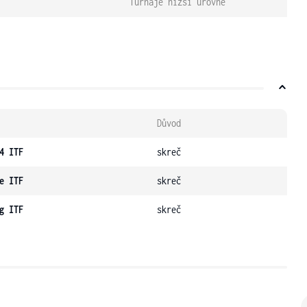
Turnaje nižší úrovně
Důvod
4 ITF
skreč
e ITF
skreč
g ITF
skreč