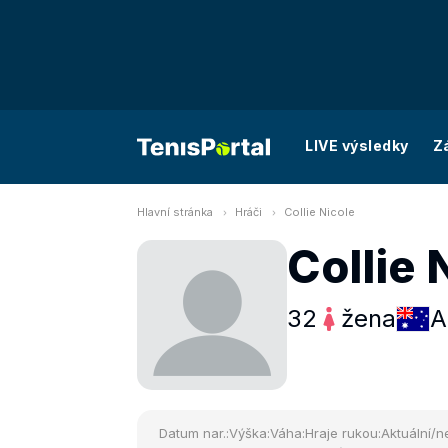
LIVE výsledky
Z
Hlavní stránka
Hráči
Collie Nicole
Collie 
32
žena
A
Datum nar.:
Výška:
Váha:
Hraje rukou:
Aktuální/ne