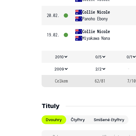
Collie Nicole
20.02.
Panoho Ebony
Collie Nicole
19.02.
Miyakawa Nana
2010
0/5
0/1
-
2009
2/2
Celkem
62/81
7/10
Tituly
Dvouhry
Čtyřhry
Smíšené čtyřhry