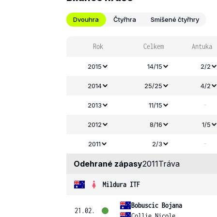
Dvouhra
Čtyřhra
Smíšené čtyřhry
Rok
Celkem
Antuka
2015
14/15
2/2
2014
25/25
4/2
-
2013
11/15
2012
8/16
1/5
-
2011
2/3
Odehrané zápasy
2011
Tráva
Mildura ITF
Bobuscic Bojana
21.02.
Collie Nicole