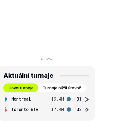
Aktuální turnaje
Hlavní turnaje
Turnaje nižší úrovně
Montreal
$9.4M
31
Toronto WTA
$7.4M
32