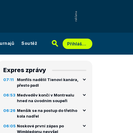
urnajů
Soutěž
Přihlášení
Expres zprávy
07:11
Monfils nadělil Tienovi kanára,
přesto padl
06:53
Medveděv končí v Montrealu
hned na úvodním soupeři
06:26
Menšík se na postup do třetího
kola nadřel
06:05
Noskové první zápas po
Wimbledonu nevyšel