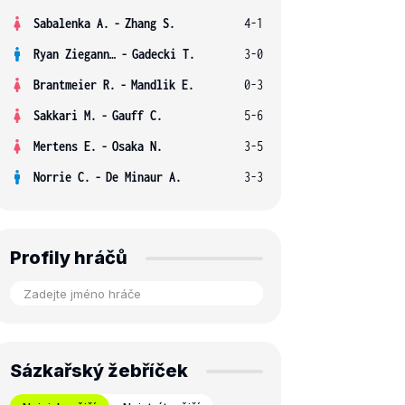
Sabalenka A.
-
Zhang S.
4-1
Ryan Ziegann S.
-
Gadecki T.
3-0
Brantmeier R.
-
Mandlik E.
0-3
Sakkari M.
-
Gauff C.
5-6
Mertens E.
-
Osaka N.
3-5
Norrie C.
-
De Minaur A.
3-3
Profily hráčů
Sázkařský žebříček