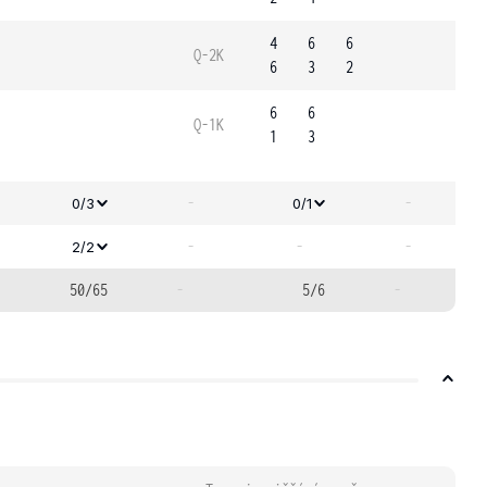
4
6
6
Q-2K
6
3
2
6
6
Q-1K
1
3
-
-
0/3
0/1
-
-
-
2/2
50/65
-
5/6
-