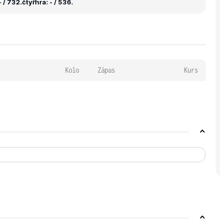
 / 732.
čtyřhra: - / 536.
Kolo
Zápas
Kurs