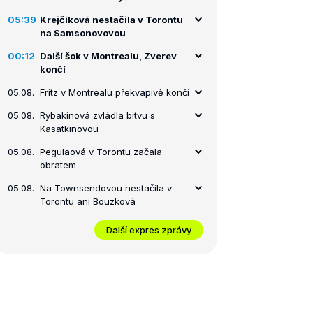
05:39
Krejčíková nestačila v Torontu
na Samsonovovou
00:12
Další šok v Montrealu, Zverev
končí
05.08.
Fritz v Montrealu překvapivě končí
05.08.
Rybakinová zvládla bitvu s
Kasatkinovou
05.08.
Pegulaová v Torontu začala
obratem
05.08.
Na Townsendovou nestačila v
Torontu ani Bouzková
Další expres zprávy