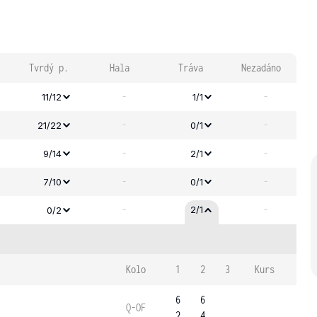
Tvrdý p.
Hala
Tráva
Nezadáno
-
-
11/12
1/1
-
-
21/22
0/1
-
-
9/14
2/1
-
-
7/10
0/1
-
-
2/1
0/2
Kolo
1
2
3
Kurs
6
6
Q-OF
2
4