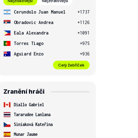
Nejziskovější
Nejztrátovější
Cerundolo Juan Manuel
+1737
Obradovic Andrea
+1126
Eala Alexandra
+1091
Torres Tiago
+975
Aguiard Enzo
+936
Celý žebříček
Zranění hráči
Diallo Gabriel
Tararudee Lanlana
Siniaková Kateřina
Munar Jaume