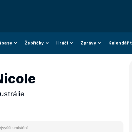
ápasy
Žebříčky
Hráči
Zprávy
Kalendář t
Nicole
ustrálie
jvyšší umístění: