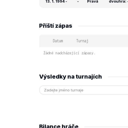
13. 1. 1994
-
-
Pravá
dvouhra: -
Příští zápas
Datum
Turnaj
Žádné nadcházející zápasy.
Výsledky na turnajích
Bilance hráče