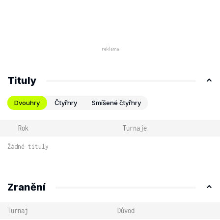
Tituly
Dvouhry
Čtyřhry
Smíšené čtyřhry
Rok
Turnaje
Žádné tituly
Zranění
Turnaj
Důvod