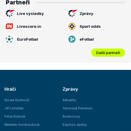
Partneři
Live výsledky
Zprávy
Livescore.in
Sport odds
EuroFotbal
eFotbal
Další partneři
Hráči
Zprávy
Novak Djokovič
Aktuality
Jiří Lehečka
Tenisová Previews
Petra Kvitová
Rozhovory
Markéta Vondroušová
Express zprávy