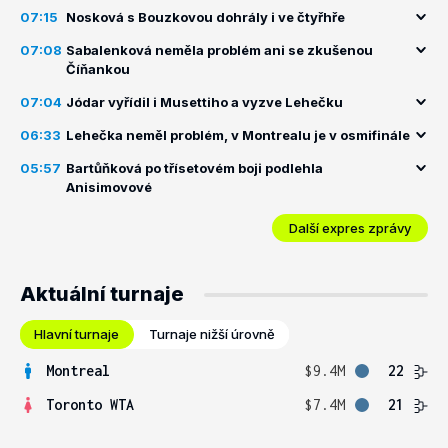
07:15
Nosková s Bouzkovou dohrály i ve čtyřhře
07:08
Sabalenková neměla problém ani se zkušenou
Číňankou
07:04
Jódar vyřídil i Musettiho a vyzve Lehečku
06:33
Lehečka neměl problém, v Montrealu je v osmifinále
05:57
Bartůňková po třísetovém boji podlehla
Anisimovové
Další expres zprávy
Aktuální turnaje
Hlavní turnaje
Turnaje nižší úrovně
Montreal
$9.4M
22
Toronto WTA
$7.4M
21