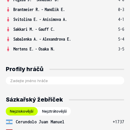
Brantmeier R.
-
Mandlik E.
0-3
Svitolina E.
-
Anisimova A.
4-1
Sakkari M.
-
Gauff C.
5-6
Sabalenka A.
-
Alexandrova E.
5-4
Mertens E.
-
Osaka N.
3-5
Profily hráčů
Sázkařský žebříček
Nejziskovější
Nejztrátovější
Cerundolo Juan Manuel
+1737