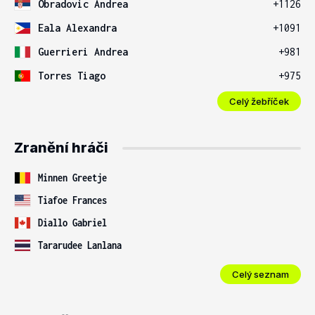
Obradovic Andrea
+1126
Eala Alexandra
+1091
Guerrieri Andrea
+981
Torres Tiago
+975
Celý žebříček
Zranění hráči
Minnen Greetje
Tiafoe Frances
Diallo Gabriel
Tararudee Lanlana
Celý seznam