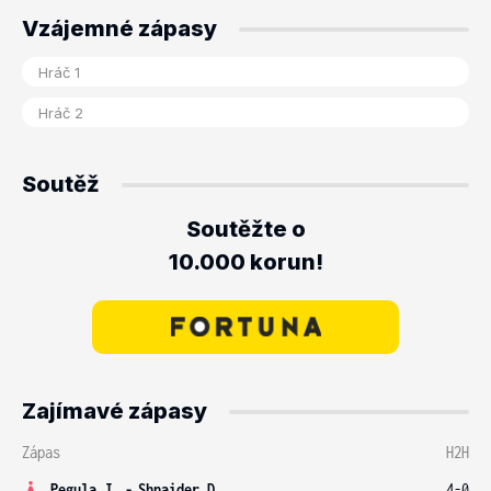
Vzájemné zápasy
Soutěž
Soutěžte o
10.000 korun!
Zajímavé zápasy
Zápas
H2H
Pegula J.
-
Shnaider D.
4-0