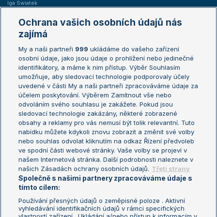
Iga Swiatek
Marie Bouzková
Ochrana vašich osobních údajů nás
Žebříčky
Kalendář turnajů
zajímá
My a naši partneři
999
ukládáme do vašeho zařízení
Žebříček ATP (muži)
Australian Open
osobní údaje, jako jsou údaje o prohlížení nebo jedinečné
Žebříček WTA (ženy)
French Open
identifikátory, a máme k nim přístup. Výběr Souhlasím
umožňuje, aby sledovací technologie podporovaly účely
Sázkařský žebříček
Wimbledon
uvedené v části My a naši partneři zpracováváme údaje za
US Open
účelem poskytování. Výběrem Zamítnout vše nebo
odvoláním svého souhlasu je zakážete. Pokud jsou
Turnaj mistrů
sledovací technologie zakázány, některé zobrazené
Turnaj mistryň
obsahy a reklamy pro vás nemusí být tolik relevantní. Tuto
Aktualní trendy
nabídku můžete kdykoli znovu zobrazit a změnit své volby
nebo souhlas odvolat kliknutím na odkaz Řízení předvoleb
ve spodní části webové stránky. Vaše volby se projeví v
Fotbalové přestupy
našem Internetová stránka. Další podrobnosti naleznete v
Livesport Daily
našich Zásadách ochrany osobních údajů.
Třetí strany
Společně s našimi partnery zpracováváme údaje s
LS Prague Open
tímto cílem:
Používání přesných údajů o zeměpisné poloze . Aktivní
vyhledávání identifikačních údajů v rámci specifických
vlastností zařízení . Ukládání a/nebo přístup k informacím v