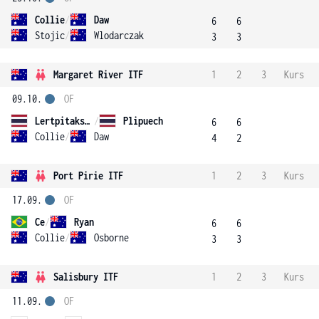
Collie
/
Daw
6
6
Stojic
/
Wlodarczak
3
3
Margaret River ITF
1
2
3
Kurs
09.10.
OF
Lertpitaksinchai
/
Plipuech
6
6
Collie
/
Daw
4
2
Port Pirie ITF
1
2
3
Kurs
17.09.
OF
Ce
/
Ryan
6
6
Collie
/
Osborne
3
3
Salisbury ITF
1
2
3
Kurs
11.09.
OF