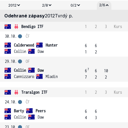
2/6
2012
2/8
0/2
Odehrané zápasy
2012
Tvrdý p.
Bendigo ITF
1
2
3
Kurs
30.10.
ČF
Calderwood
/
Hunter
6
6
Collie
/
Daw
1
2
29.10.
OF
7
Collie
/
Daw
6
6
10
Cannizzaro
/
Mladin
7
2
2
Traralgon ITF
1
2
3
Kurs
24.10.
ČF
Barty
/
Peers
6
6
Collie
/
Daw
4
3
23.10.
OF