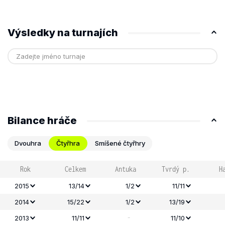
Výsledky na turnajích
Bilance hráče
Dvouhra
Čtyřhra
Smíšené čtyřhry
Rok
Celkem
Antuka
Tvrdý p.
H
2015
13/14
1/2
11/11
2014
15/22
1/2
13/19
-
2013
11/11
11/10