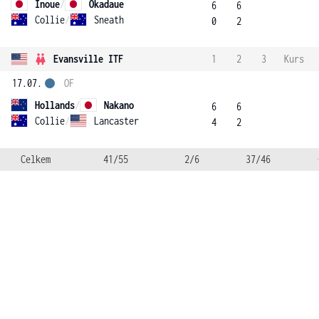
Inoue
/
Okadaue
6
6
Collie
/
Sneath
0
2
Evansville ITF
1
2
3
Kurs
17.07.
OF
Hollands
/
Nakano
6
6
Collie
/
Lancaster
4
2
Celkem
41/55
2/6
37/46