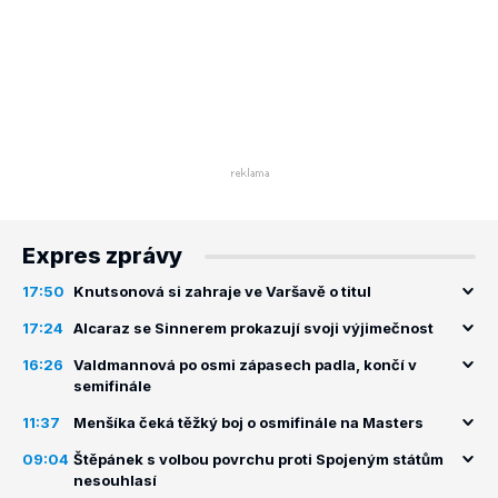
Expres zprávy
17:50
Knutsonová si zahraje ve Varšavě o titul
17:24
Alcaraz se Sinnerem prokazují svoji výjimečnost
16:26
Valdmannová po osmi zápasech padla, končí v
semifinále
11:37
Menšíka čeká těžký boj o osmifinále na Masters
09:04
Štěpánek s volbou povrchu proti Spojeným státům
nesouhlasí