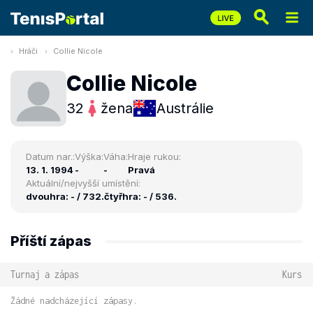
Hráči
Collie Nicole
Collie Nicole
32
žena
Austrálie
Datum nar.:
Výška:
Váha:
Hraje rukou:
13. 1. 1994
-
-
Pravá
Aktuální/nejvyšší umístění:
dvouhra: - / 732.
čtyřhra: - / 536.
Příští zápas
Turnaj a zápas
Kurs
Žádné nadcházející zápasy.