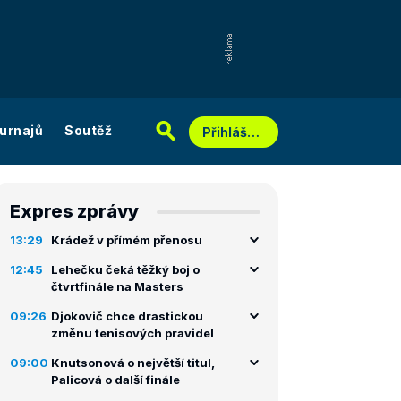
urnajů
Soutěž
Přihlášení
Expres zprávy
13:29
Krádež v přímém přenosu
12:45
Lehečku čeká těžký boj o
čtvrtfinále na Masters
09:26
Djokovič chce drastickou
změnu tenisových pravidel
09:00
Knutsonová o největší titul,
Palicová o další finále