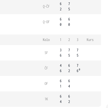
6
7
Q-ČF
2
5
6
6
Q-OF
0
0
Kolo
1
2
3
Kurs
3
7
7
SF
6
5
5
4
6
7
ČF
0
6
2
6
6
6
OF
1
4
6
6
1K
4
2