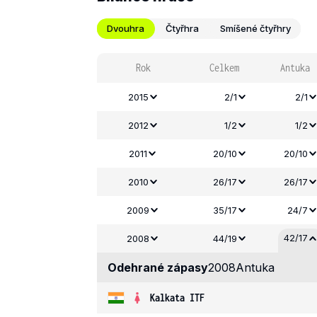
Dvouhra
Čtyřhra
Smíšené čtyřhry
Rok
Celkem
Antuka
2015
2/1
2/1
2012
1/2
1/2
2011
20/10
20/10
2010
26/17
26/17
2009
35/17
24/7
42/17
2008
44/19
Odehrané zápasy
2008
Antuka
Kalkata ITF