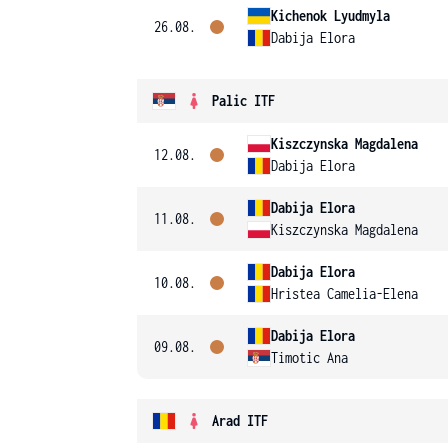
Kichenok Lyudmyla
26.08.
Dabija Elora
Palic ITF
Kiszczynska Magdalena
12.08.
Dabija Elora
Dabija Elora
11.08.
Kiszczynska Magdalena
Dabija Elora
10.08.
Hristea Camelia-Elena
Dabija Elora
09.08.
Timotic Ana
Arad ITF