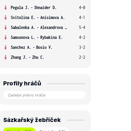
Pegula J.
-
Shnaider D.
4-0
Svitolina E.
-
Anisimova A.
4-1
Sabalenka A.
-
Alexandrova E.
5-4
Samsonova L.
-
Rybakina E.
4-2
Sanchez A.
-
Bosio V.
3-2
Zhang J.
-
Zhu C.
2-2
Profily hráčů
Sázkařský žebříček