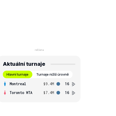
Aktuální turnaje
Hlavní turnaje
Turnaje nižší úrovně
Montreal
$9.4M
16
Toronto WTA
$7.4M
16