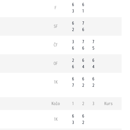
6
6
F
3
1
6
7
SF
2
6
3
7
7
ČF
6
6
5
2
6
6
OF
6
4
4
6
6
6
1K
7
2
2
Kolo
1
2
3
Kurs
6
6
1K
3
2