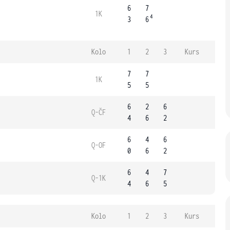
6
7
1K
4
3
6
Kolo
1
2
3
Kurs
7
7
1K
5
5
6
2
6
Q-ČF
4
6
2
6
4
6
Q-OF
0
6
2
6
4
7
Q-1K
4
6
5
Kolo
1
2
3
Kurs