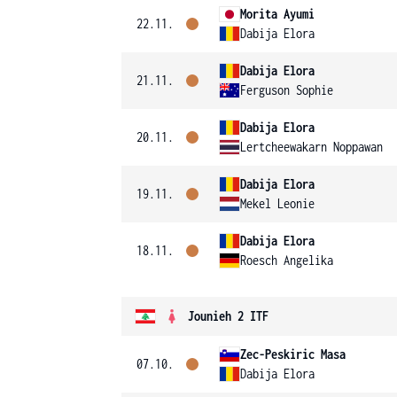
Morita Ayumi
22.11.
Dabija Elora
Dabija Elora
21.11.
Ferguson Sophie
Dabija Elora
20.11.
Lertcheewakarn Noppawan
Dabija Elora
19.11.
Mekel Leonie
Dabija Elora
18.11.
Roesch Angelika
Jounieh 2 ITF
Zec-Peskiric Masa
07.10.
Dabija Elora