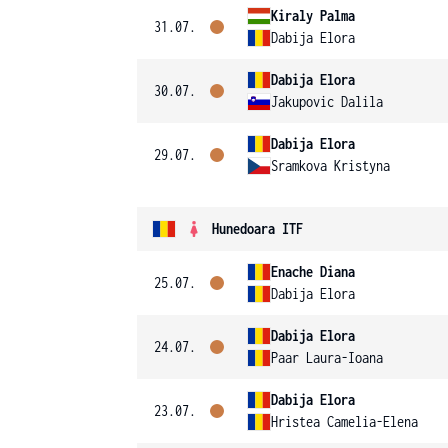
Kiraly Palma
31.07.
Dabija Elora
Dabija Elora
30.07.
Jakupovic Dalila
Dabija Elora
29.07.
Sramkova Kristyna
Hunedoara ITF
Enache Diana
25.07.
Dabija Elora
Dabija Elora
24.07.
Paar Laura-Ioana
Dabija Elora
23.07.
Hristea Camelia-Elena