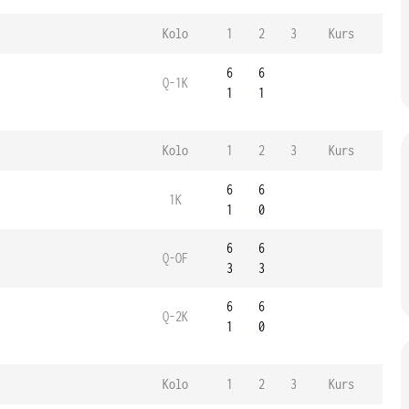
Kolo
1
2
3
Kurs
6
6
Q-1K
1
1
Kolo
1
2
3
Kurs
6
6
1K
1
0
6
6
Q-OF
3
3
6
6
Q-2K
1
0
Kolo
1
2
3
Kurs