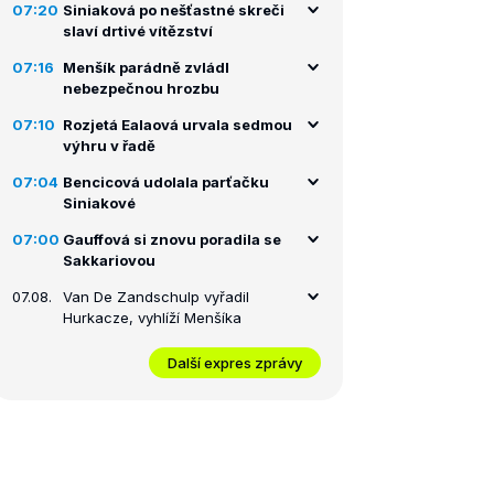
07:20
Siniaková po nešťastné skreči
slaví drtivé vítězství
07:16
Menšík parádně zvládl
nebezpečnou hrozbu
07:10
Rozjetá Ealaová urvala sedmou
výhru v řadě
07:04
Bencicová udolala parťačku
Siniakové
07:00
Gauffová si znovu poradila se
Sakkariovou
07.08.
Van De Zandschulp vyřadil
Hurkacze, vyhlíží Menšíka
Další expres zprávy