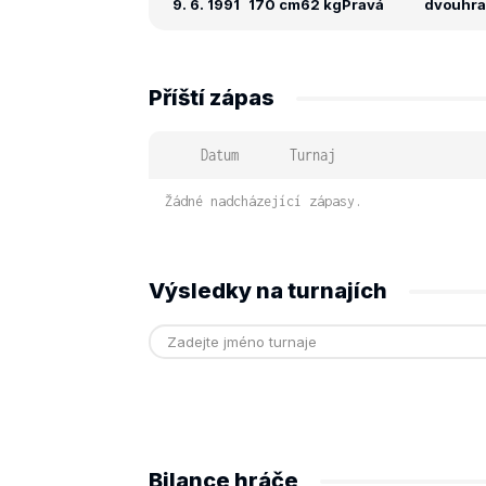
9. 6. 1991
170 cm
62 kg
Pravá
dvouhra:
Příští zápas
Datum
Turnaj
Žádné nadcházející zápasy.
Výsledky na turnajích
Bilance hráče