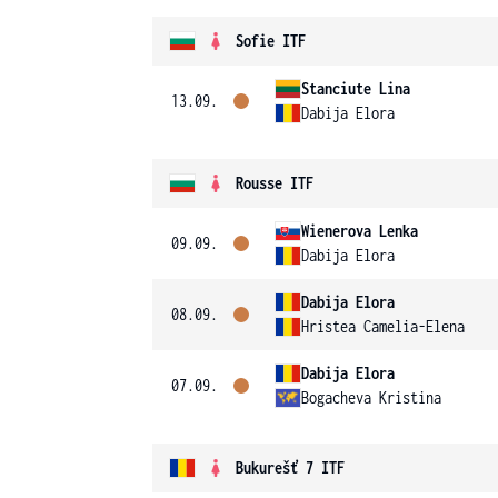
Sofie ITF
Stanciute Lina
13.09.
Dabija Elora
Rousse ITF
Wienerova Lenka
09.09.
Dabija Elora
Dabija Elora
08.09.
Hristea Camelia-Elena
Dabija Elora
07.09.
Bogacheva Kristina
Bukurešť 7 ITF