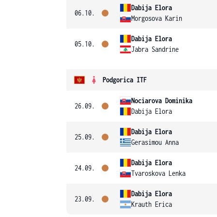
Dabija Elora
06.10.
Morgosova Karin
Dabija Elora
05.10.
Jabra Sandrine
Podgorica ITF
Nociarova Dominika
26.09.
Dabija Elora
Dabija Elora
25.09.
Gerasimou Anna
Dabija Elora
24.09.
Tvaroskova Lenka
Dabija Elora
23.09.
Krauth Erica