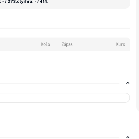
 - / 273.
čtyřhra: - / 414.
Kolo
Zápas
Kurs