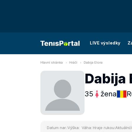
LIVE výsledky
Z
Hlavní stránka
Hráči
Dabija Elora
Dabija 
35
žena
R
Datum nar.:
Výška:
Váha:
Hraje rukou:
Aktuální/