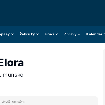
ápasy
Žebříčky
Hráči
Zprávy
Kalendář t
Elora
umunsko
nejvyšší umístění: