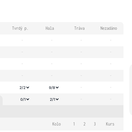
Tvrdý p.
Hala
Tráva
Nezadáno
-
-
-
-
-
-
-
-
-
-
-
-
-
-
-
-
-
-
2/2
9/8
-
-
0/1
2/1
Kolo
1
2
3
Kurs