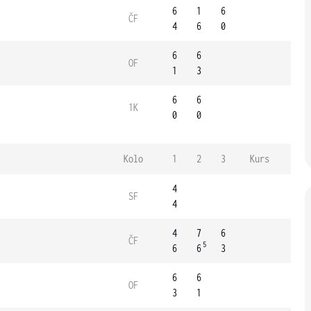
6
1
6
ČF
4
6
0
6
6
OF
1
3
6
6
1K
0
0
Kolo
1
2
3
Kurs
4
SF
4
4
7
6
ČF
5
6
6
3
6
6
OF
3
1