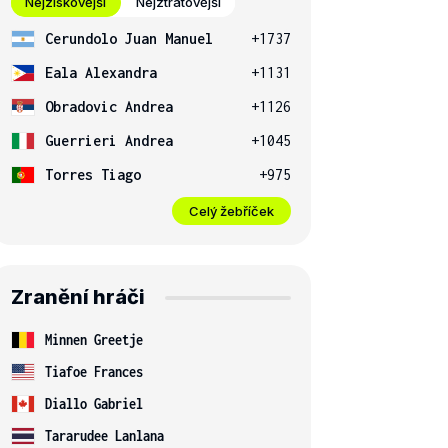
Nejziskovější
Nejztrátovější
Cerundolo Juan Manuel
+1737
Eala Alexandra
+1131
Obradovic Andrea
+1126
Guerrieri Andrea
+1045
Torres Tiago
+975
Celý žebříček
Zranění hráči
Minnen Greetje
Tiafoe Frances
Diallo Gabriel
Tararudee Lanlana