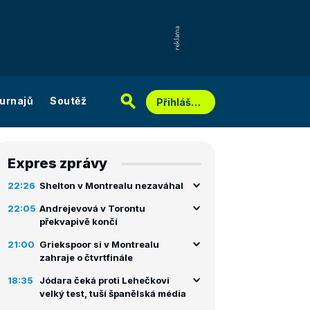
urnajů
Soutěž
Přihlášení
Expres zprávy
22:26
Shelton v Montrealu nezaváhal
22:05
Andrejevová v Torontu
překvapivě končí
21:00
Griekspoor si v Montrealu
zahraje o čtvrtfinále
18:35
Jódara čeká proti Lehečkovi
velký test, tuší španělská média