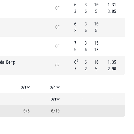
6
3
10
1.31
OF
3
6
5
3.05
6
3
10
OF
2
6
5
7
3
15
OF
5
6
13
7
da Berg
6
6
10
1.35
OF
7
2
5
2.90
-
-
0/1
0/4
-
-
-
0/1
0/6
0/10
-
-