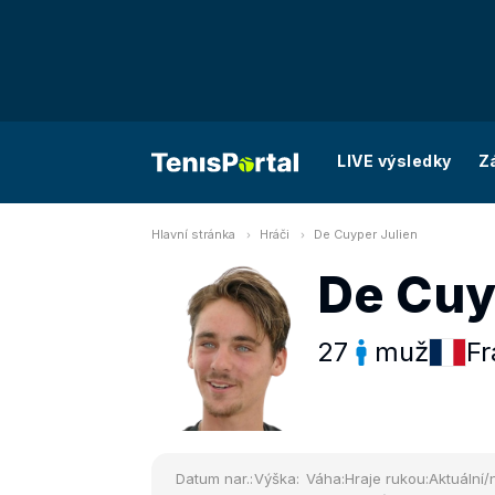
LIVE výsledky
Z
Hlavní stránka
Hráči
De Cuyper Julien
De Cuy
27
muž
Fr
Datum nar.:
Výška:
Váha:
Hraje rukou:
Aktuální/