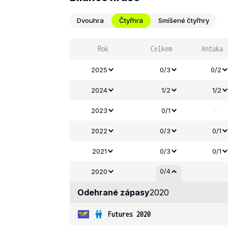
Dvouhra
Čtyřhra
Smíšené čtyřhry
Rok
Celkem
Antuka
2025
0/3
0/2
2024
1/2
1/2
-
2023
0/1
2022
0/3
0/1
2021
0/3
0/1
-
0/4
2020
Odehrané zápasy
2020
Futures 2020