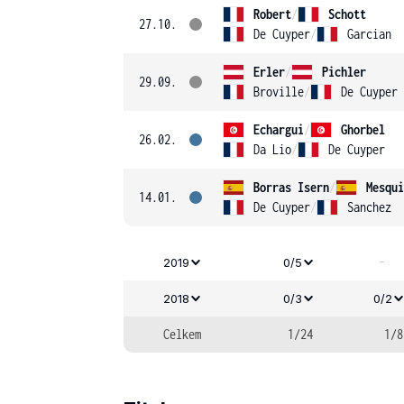
Robert
/
Schott
27.10.
De Cuyper
/
Garcian
Erler
/
Pichler
29.09.
Broville
/
De Cuyper
Echargui
/
Ghorbel
26.02.
Da Lio
/
De Cuyper
Borras Isern
/
Mesqui
14.01.
De Cuyper
/
Sanchez
-
2019
0/5
2018
0/3
0/2
Celkem
1/24
1/8