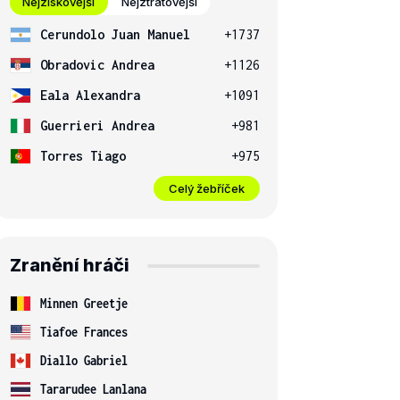
Nejziskovější
Nejztrátovější
Cerundolo Juan Manuel
+1737
Obradovic Andrea
+1126
Eala Alexandra
+1091
Guerrieri Andrea
+981
Torres Tiago
+975
Celý žebříček
Zranění hráči
Minnen Greetje
Tiafoe Frances
Diallo Gabriel
Tararudee Lanlana