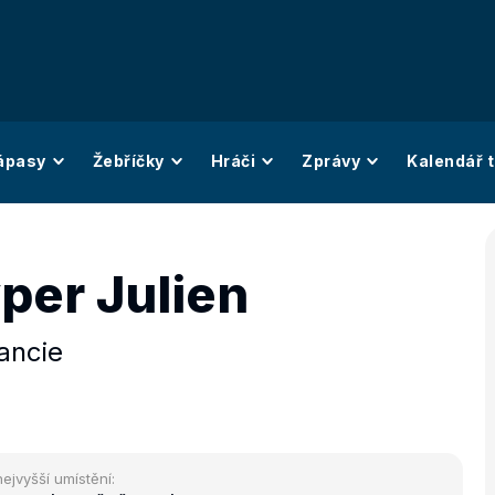
ápasy
Žebříčky
Hráči
Zprávy
Kalendář t
per Julien
ancie
nejvyšší umístění: