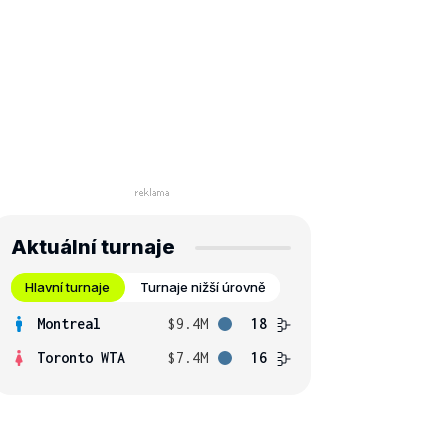
Aktuální turnaje
Hlavní turnaje
Turnaje nižší úrovně
Montreal
$9.4M
18
Toronto WTA
$7.4M
16