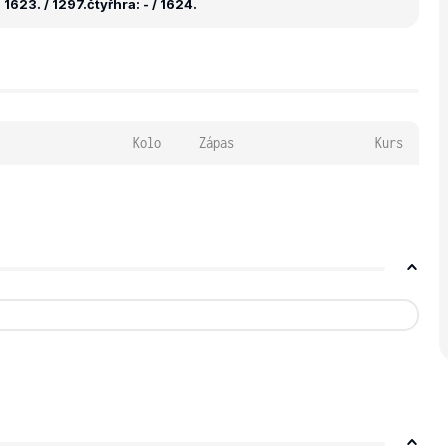
 1623. / 1297.
čtyřhra: - / 1624.
Kolo
Zápas
Kurs