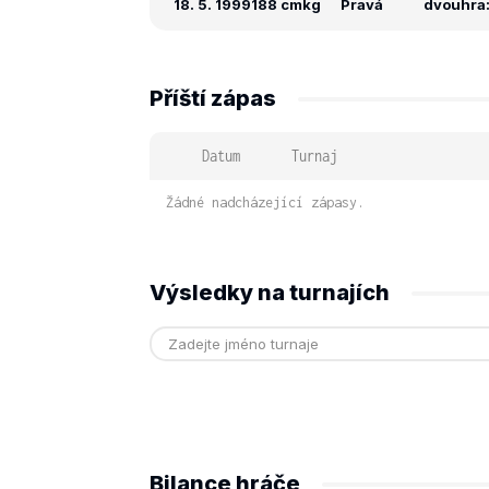
18. 5. 1999
188 cm
kg
Pravá
dvouhra:
Příští zápas
Datum
Turnaj
Žádné nadcházející zápasy.
Výsledky na turnajích
Bilance hráče