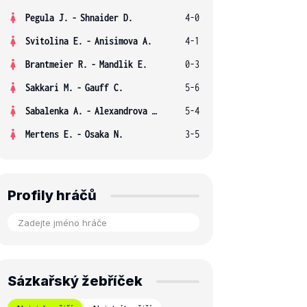
Pegula J.
-
Shnaider D.
4-0
Svitolina E.
-
Anisimova A.
4-1
Brantmeier R.
-
Mandlik E.
0-3
Sakkari M.
-
Gauff C.
5-6
Sabalenka A.
-
Alexandrova E.
5-4
Mertens E.
-
Osaka N.
3-5
Profily hráčů
Sázkařský žebříček