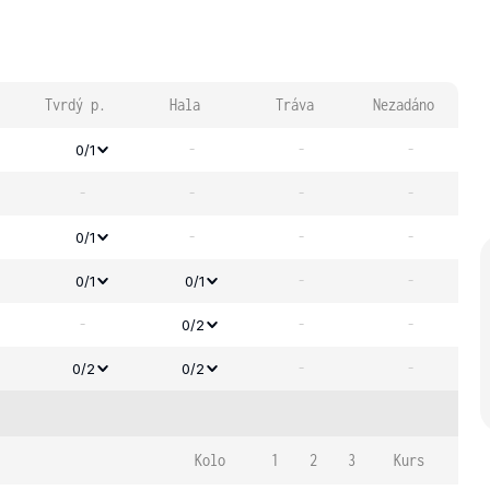
Tvrdý p.
Hala
Tráva
Nezadáno
-
-
-
0/1
-
-
-
-
-
-
-
0/1
-
-
0/1
0/1
-
-
-
0/2
-
-
0/2
0/2
Kolo
1
2
3
Kurs