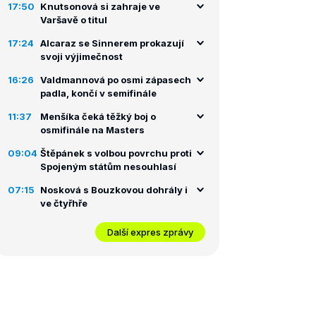
17:50
Knutsonová si zahraje ve
Varšavě o titul
17:24
Alcaraz se Sinnerem prokazují
svoji výjimečnost
16:26
Valdmannová po osmi zápasech
padla, končí v semifinále
11:37
Menšíka čeká těžký boj o
osmifinále na Masters
09:04
Štěpánek s volbou povrchu proti
Spojeným státům nesouhlasí
07:15
Nosková s Bouzkovou dohrály i
ve čtyřhře
Další expres zprávy