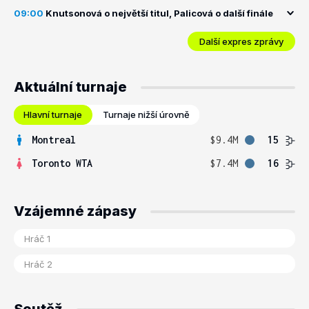
09:00
Knutsonová o největší titul, Palicová o další finále
Další expres zprávy
Aktuální turnaje
Hlavní turnaje
Turnaje nižší úrovně
Montreal
$9.4M
15
Toronto WTA
$7.4M
16
Vzájemné zápasy