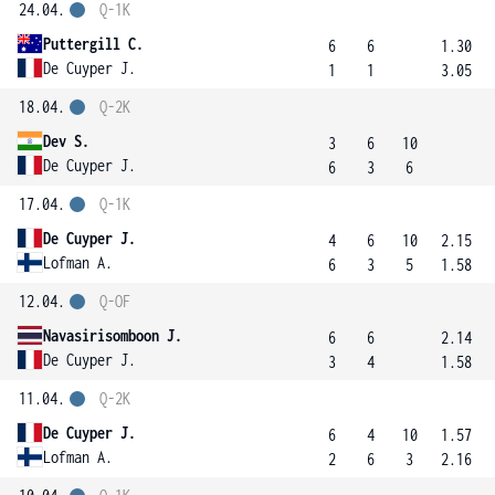
24.04.
Q-1K
Puttergill C.
6
6
1.30
De Cuyper J.
1
1
3.05
18.04.
Q-2K
Dev S.
3
6
10
De Cuyper J.
6
3
6
17.04.
Q-1K
De Cuyper J.
4
6
10
2.15
Lofman A.
6
3
5
1.58
12.04.
Q-OF
Navasirisomboon J.
6
6
2.14
De Cuyper J.
3
4
1.58
11.04.
Q-2K
De Cuyper J.
6
4
10
1.57
Lofman A.
2
6
3
2.16