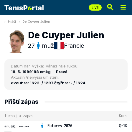
Hráči
De Cuyper Julien
De Cuyper Julien
27
muž
Francie
Datum nar.:
Výška:
Váha:
Hraje rukou:
18. 5. 1999
188 cm
kg
Pravá
Aktuální/nejvyšší umístění:
dvouhra: 1623. / 1297.
čtyřhra: - / 1624.
Příští zápas
Turnaj a zápas
Kurs
Futures 2026
Q-1K
09.08. --:--