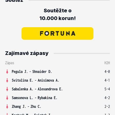
Soutěž
Soutěžte o
10.000 korun!
Zajímavé zápasy
Zápas
H2H
Pegula J.
-
Shnaider D.
4-0
Svitolina E.
-
Anisimova A.
4-1
Sabalenka A.
-
Alexandrova E.
5-4
Samsonova L.
-
Rybakina E.
4-2
Zhang J.
-
Zhu C.
2-2