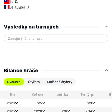
Lu C.
De Cuyper J.
Výsledky na turnajích
Bilance hráče
Dvouhra
Čtyřhra
Smíšené čtyřhry
Rok
Celkem
Antuka
Tvrdý p.
H
-
2026
6/5
0/3
2025
11/20
2/6
9/14