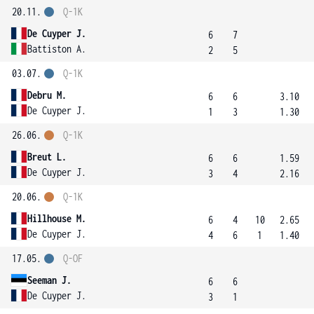
20.11.
Q-1K
De Cuyper J.
6
7
Battiston A.
2
5
03.07.
Q-1K
Debru M.
6
6
3.10
De Cuyper J.
1
3
1.30
26.06.
Q-1K
Breut L.
6
6
1.59
De Cuyper J.
3
4
2.16
20.06.
Q-1K
Hillhouse M.
6
4
10
2.65
De Cuyper J.
4
6
1
1.40
17.05.
Q-OF
Seeman J.
6
6
De Cuyper J.
3
1