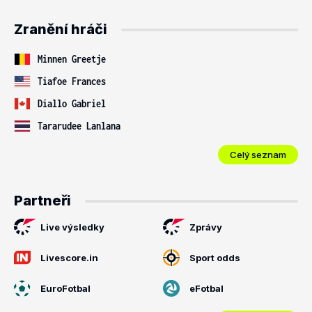
Zranění hráči
Minnen Greetje
Tiafoe Frances
Diallo Gabriel
Tararudee Lanlana
Celý seznam
Partneři
Live výsledky
Zprávy
Livescore.in
Sport odds
EuroFotbal
eFotbal