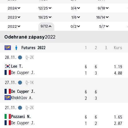
2024
12/25
3/4
9/18
2023
19/25
1/6
16/14
9/12
2022
0/2
5/7
Odehrané zápasy
2022
Futures 2022
1
2
3
Kurs
28.11.
Q-2K
Lee T.
6
6
1.19
De Cuyper J.
1
3
4.00
27.11.
Q-1K
De Cuyper J.
6
6
Khokhlov A.
2
3
21.11.
Q-2K
Pozzani N.
6
6
1.65
De Cuyper J.
1
2
2.07