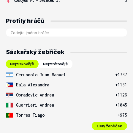
Kostyuk M.
-
Swiatek I.
1-3
Profily hráčů
Sázkařský žebříček
Nejziskovější
Nejztrátovější
Cerundolo Juan Manuel
+1737
Eala Alexandra
+1131
Obradovic Andrea
+1126
Guerrieri Andrea
+1045
Torres Tiago
+975
Celý žebříček