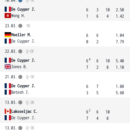
10.04.
Q-1K
De Cuyper J.
6
3
10
2.50
Wong H.
1
6
4
1.42
23.03.
1K
Moeller M.
6
6
1.04
De Cuyper J.
0
2
7.79
22.03.
Q-OF
4
De Cuyper J.
6
6
10
5.40
Jones B.
7
2
8
1.10
21.03.
Q-1K
De Cuyper J.
6
7
1.08
Betesh J.
3
5
5.60
13.03.
Q-2K
2
Lakoseljac C.
6
6
10
De Cuyper J.
7
4
8
13.03.
Q-1K