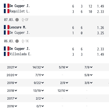
De Cuyper J.
6
3
12
1.49
Raquillet L.
3
6
10
2.33
07.03.
Q-OF
Lescure M.
6
6
1.26
De Cuyper J.
1
0
3.25
06.03.
Q-1K
De Cuyper J.
6
6
2.33
Villoslada E.
3
3
1.49
2021
14/32
5/16
7/9
-
2020
7/11
5/8
2019
9/22
2/9
3/6
-
2018
13/19
12/10
-
-
2017
2/2
-
-
2016
0/1