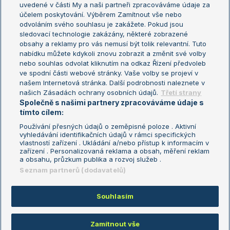
uvedené v části My a naši partneři zpracováváme údaje za
US Open
účelem poskytování. Výběrem Zamítnout vše nebo
odvoláním svého souhlasu je zakážete. Pokud jsou
Turnaj mistrů
sledovací technologie zakázány, některé zobrazené
Turnaj mistryň
obsahy a reklamy pro vás nemusí být tolik relevantní. Tuto
Aktualní trendy
nabídku můžete kdykoli znovu zobrazit a změnit své volby
nebo souhlas odvolat kliknutím na odkaz Řízení předvoleb
ve spodní části webové stránky. Vaše volby se projeví v
Fotbalové přestupy
našem Internetová stránka. Další podrobnosti naleznete v
Livesport Daily
našich Zásadách ochrany osobních údajů.
Třetí strany
Společně s našimi partnery zpracováváme údaje s
LS Prague Open
tímto cílem:
Používání přesných údajů o zeměpisné poloze . Aktivní
vyhledávání identifikačních údajů v rámci specifických
vlastností zařízení . Ukládání a/nebo přístup k informacím v
Podmínky užití
Nastavení soukromí
zařízení . Personalizovaná reklama a obsah, měření reklam
GDPR a žurnalistika
Reklama
a obsahu, průzkum publika a rozvoj služeb .
Informace o zpracování osobních
Kontakt
Seznam partnerů (dodavatelů)
údajů
Tiráž
Souhlasím
Copyright © 2008-2026 TenisPortal.cz. Využíváme zpravodajství ČTK.
Zamítnout vše