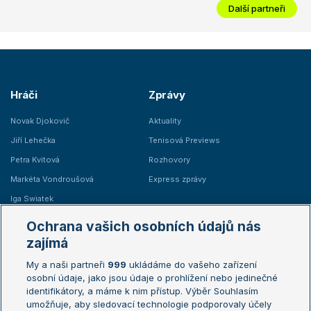
Další partneři
Hráči
Zprávy
Novak Djokovič
Aktuality
Jiří Lehečka
Tenisová Previews
Petra Kvitová
Rozhovory
Markéta Vondroušová
Express zprávy
Iga Swiatek
Marie Bouzková
Ochrana vašich osobních údajů nás
Žebříčky
Kalendář turnajů
zajímá
My a naši partneři
999
ukládáme do vašeho zařízení
Žebříček ATP (muži)
Australian Open
osobní údaje, jako jsou údaje o prohlížení nebo jedinečné
Žebříček WTA (ženy)
French Open
identifikátory, a máme k nim přístup. Výběr Souhlasím
umožňuje, aby sledovací technologie podporovaly účely
Sázkařský žebříček
Wimbledon