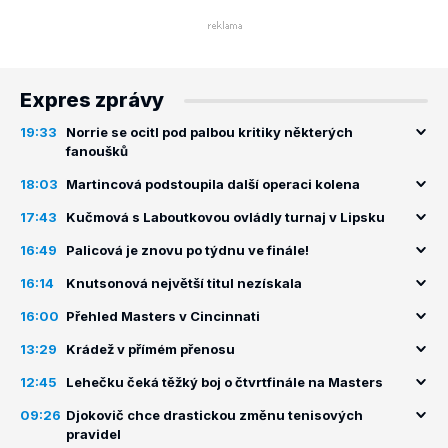
Expres zprávy
19:33
Norrie se ocitl pod palbou kritiky některých
fanoušků
18:03
Martincová podstoupila další operaci kolena
17:43
Kučmová s Laboutkovou ovládly turnaj v Lipsku
16:49
Palicová je znovu po týdnu ve finále!
16:14
Knutsonová největší titul nezískala
16:00
Přehled Masters v Cincinnati
13:29
Krádež v přímém přenosu
12:45
Lehečku čeká těžký boj o čtvrtfinále na Masters
09:26
Djokovič chce drastickou změnu tenisových
pravidel