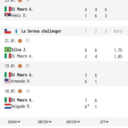
25.01.
1K
Di Mauro A.
6
4
6
Vemic D.
1
6
3
La Serena challenger
1
2
3
Kurs
21.01.
ČF
Silva J.
6
6
1.75
Di Mauro A.
3
4
1.85
19.01.
OF
Di Mauro A.
7
6
Armando H.
6
1
18.01.
1K
Di Mauro A.
7
6
4
Delgado R.
6
1
2004
38/30
36/26
2/1