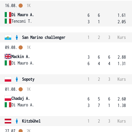
16.08.
1K
Di Mauro A.
6
6
1.61
Tenconi T.
3
1
2.05
San Marino challenger
1
2
3
Kurs
09.08.
1K
Mackin A.
3
6
6
2.88
Di Mauro A.
6
4
4
1.31
Sopoty
1
2
3
Kurs
01.08.
1K
Chadaj A.
6
5
6
2.60
Di Mauro A.
3
7
1
1.38
Kitzbühel
1
2
3
Kurs
27.07.
2K