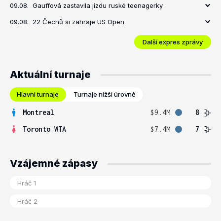
09.08.
Gauffová zastavila jízdu ruské teenagerky
09.08.
22 Čechů si zahraje US Open
Další expres zprávy
Aktuální turnaje
Hlavní turnaje
Turnaje nižší úrovně
Montreal
$9.4M
8
Toronto WTA
$7.4M
7
Vzájemné zápasy