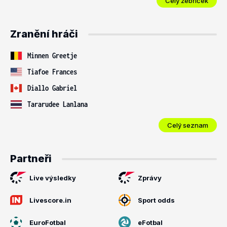
Celý žebříček
Zranění hráči
Minnen Greetje
Tiafoe Frances
Diallo Gabriel
Tararudee Lanlana
Celý seznam
Partneři
Live výsledky
Zprávy
Livescore.in
Sport odds
EuroFotbal
eFotbal