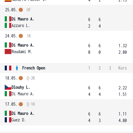
25.05.
OF
Di Mauro A.
6
6
Azzaro L.
2
4
24.05.
1K
Di Mauro A.
6
6
1.32
Roudami M.
0
0
2.80
French Open
1
2
3
Kurs
18.05.
Q-2K
Dlouhy L.
6
6
2.22
Di Mauro A.
4
4
1.51
17.05.
Q-1K
Di Mauro A.
6
6
1.11
Guez D.
4
3
4.80