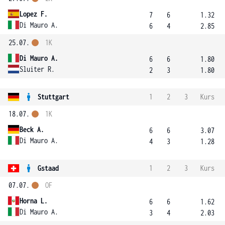
Lopez F.
7
6
1.32
Di Mauro A.
6
4
2.85
25.07.
1K
Di Mauro A.
6
6
1.80
Sluiter R.
2
3
1.80
Stuttgart
1
2
3
Kurs
18.07.
1K
Beck A.
6
6
3.07
Di Mauro A.
4
3
1.28
Gstaad
1
2
3
Kurs
07.07.
OF
Horna L.
6
6
1.62
Di Mauro A.
3
4
2.03