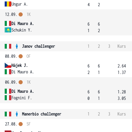
Ungur A.
4
2
12.09.
1K
Di Mauro A.
6
6
Schukin Y.
1
2
Janov challenger
1
2
3
Kurs
08.09.
OF
Hájek J.
6
6
2.64
Di Mauro A.
2
1
1.37
06.09.
1K
Di Mauro A.
6
6
1.28
Fognini F.
0
1
3.05
Manerbio challenger
1
2
3
Kurs
27.08.
SF