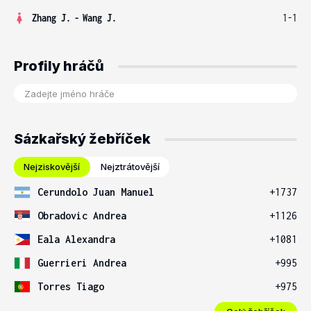
Zhang J.
-
Wang J.
1-1
Profily hráčů
Sázkařský žebříček
Nejziskovější
Nejztrátovější
Cerundolo Juan Manuel
+1737
Obradovic Andrea
+1126
Eala Alexandra
+1081
Guerrieri Andrea
+995
Torres Tiago
+975