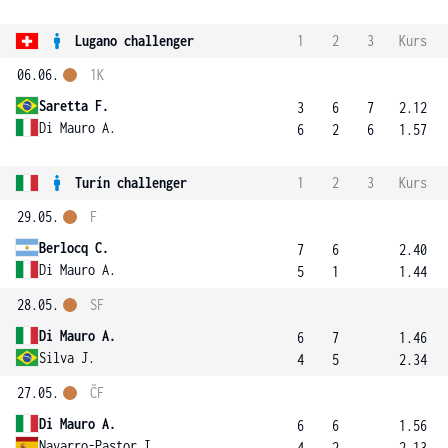
Lugano challenger
1
2
3
Kurs
06.06.
1K
Saretta F.
3
6
7
2.12
Di Mauro A.
6
2
6
1.57
Turín challenger
1
2
3
Kurs
29.05.
F
Berlocq C.
7
6
2.40
Di Mauro A.
5
1
1.44
28.05.
SF
Di Mauro A.
6
7
1.46
Silva J.
4
5
2.34
27.05.
ČF
Di Mauro A.
6
6
1.56
Navarro-Pastor I.
4
2
2.13