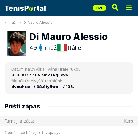
Hráči
Di Mauro Alessio
Di Mauro Alessio
49
muž
Itálie
Datum nar.:
Výška:
Váha:
Hraje rukou:
9. 8. 1977
185 cm
71 kg
Levá
Aktuální/nejvyšší umístění:
dvouhra: - / 68.
čtyřhra: - / 136.
Příští zápas
Turnaj a zápas
Kurs
Žádné nadcházející zápasy.