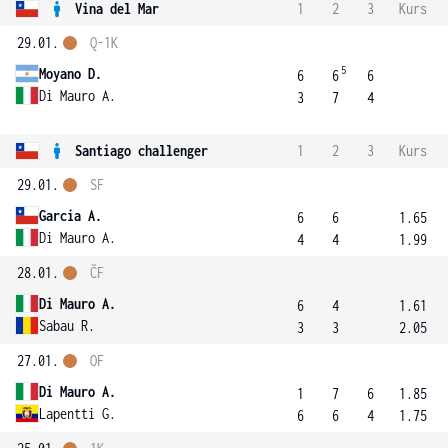
Vina del Mar
1
2
3
Kurs
29.01.
Q-1K
5
Moyano D.
6
6
6
Di Mauro A.
3
7
4
Santiago challenger
1
2
3
Kurs
29.01.
SF
Garcia A.
6
6
1.65
Di Mauro A.
4
4
1.99
28.01.
ČF
Di Mauro A.
6
4
1.61
Sabau R.
3
3
2.05
27.01.
OF
Di Mauro A.
1
7
6
1.85
Lapentti G.
6
6
4
1.75