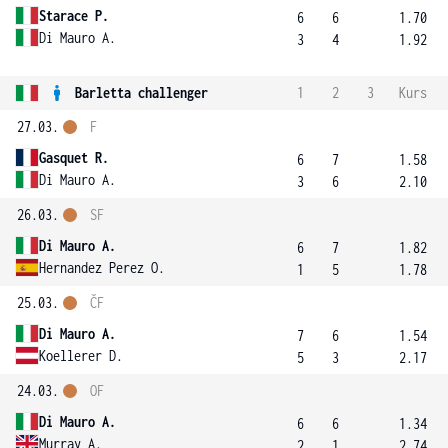
Starace P.
6
6
1.70
Di Mauro A.
3
4
1.92
Barletta challenger
1
2
3
Kurs
27.03.
F
Gasquet R.
6
7
1.58
Di Mauro A.
3
6
2.10
26.03.
SF
Di Mauro A.
6
7
1.82
Hernandez Perez O.
1
5
1.78
25.03.
ČF
Di Mauro A.
7
6
1.54
Koellerer D.
5
3
2.17
24.03.
OF
Di Mauro A.
6
6
1.34
Murray A.
2
1
2.74