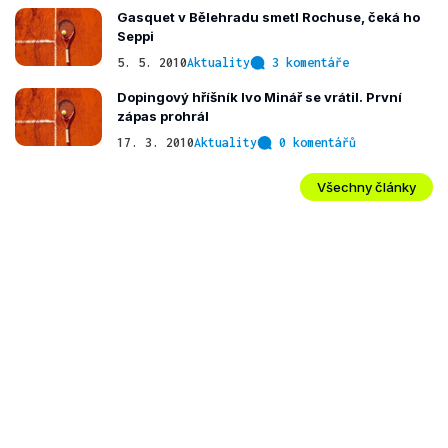
Gasquet v Bělehradu smetl Rochuse, čeká ho
Seppi
5. 5. 2010
Aktuality
3 komentáře
Dopingový hříšník Ivo Minář se vrátil. První
zápas prohrál
17. 3. 2010
Aktuality
0 komentářů
Všechny články