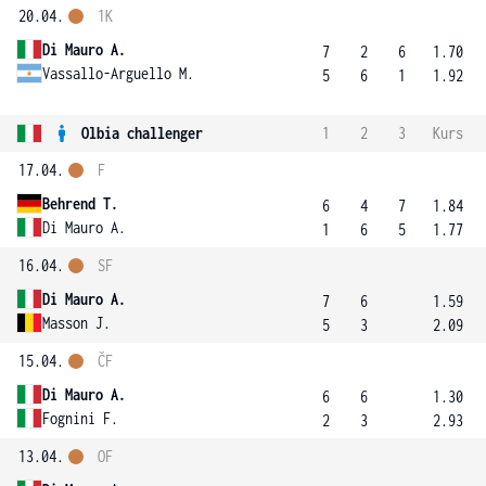
20.04.
1K
Di Mauro A.
7
2
6
1.70
Vassallo-Arguello M.
5
6
1
1.92
Olbia challenger
1
2
3
Kurs
17.04.
F
Behrend T.
6
4
7
1.84
Di Mauro A.
1
6
5
1.77
16.04.
SF
Di Mauro A.
7
6
1.59
Masson J.
5
3
2.09
15.04.
ČF
Di Mauro A.
6
6
1.30
Fognini F.
2
3
2.93
13.04.
OF