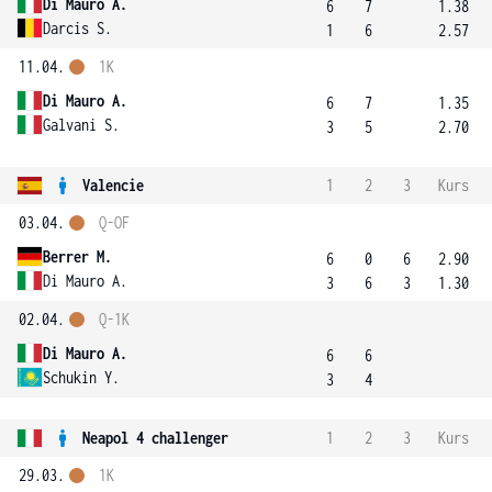
Di Mauro A.
6
7
1.38
Darcis S.
1
6
2.57
11.04.
1K
Di Mauro A.
6
7
1.35
Galvani S.
3
5
2.70
Valencie
1
2
3
Kurs
03.04.
Q-OF
Berrer M.
6
0
6
2.90
Di Mauro A.
3
6
3
1.30
02.04.
Q-1K
Di Mauro A.
6
6
Schukin Y.
3
4
Neapol 4 challenger
1
2
3
Kurs
29.03.
1K