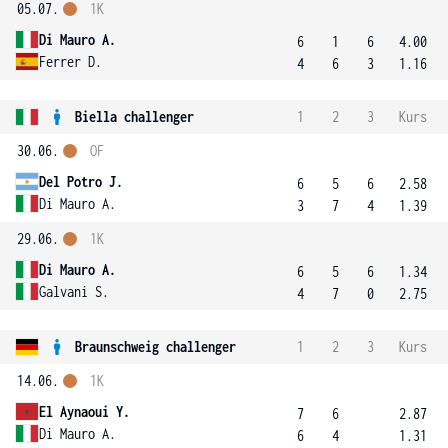
05.07.
1K
Di Mauro A.
6
1
6
4.00
Ferrer D.
4
6
3
1.16
Biella challenger
1
2
3
Kurs
30.06.
OF
Del Potro J.
6
5
6
2.58
Di Mauro A.
3
7
4
1.39
29.06.
1K
Di Mauro A.
6
5
6
1.34
Galvani S.
4
7
0
2.75
Braunschweig challenger
1
2
3
Kurs
14.06.
1K
El Aynaoui Y.
7
6
2.87
Di Mauro A.
6
4
1.31