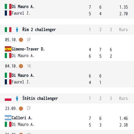
Di Mauro A.
7
6
1.35
Faurel J.
5
4
2.70
Řím 2 challenger
1
2
3
Kurs
05.10.
OF
Gimeno-Traver D.
4
7
6
Di Mauro A.
6
5
2
04.10.
1K
Di Mauro A.
6
6
Faurel J.
4
1
Štětín challenger
1
2
3
Kurs
23.09.
ČF
Calleri A.
7
6
1.46
Di Mauro A.
5
3
2.38