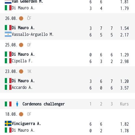
Van Gemerden M.
6
6
1.81
Di Mauro A.
3
4
1.79
26.08.
ČF
Di Mauro A.
3
7
7
1.54
Vassallo-Arguello M.
6
5
5
2.17
25.08.
OF
Di Mauro A.
0
6
6
1.29
Cipolla F.
6
3
2
2.98
23.08.
1K
Di Mauro A.
3
6
7
1.20
Accardo A.
6
0
6
3.57
Cordenons challenger
1
2
3
Kurs
18.08.
OF
Vinciguerra A.
6
6
1.82
Di Mauro A.
0
2
1.78