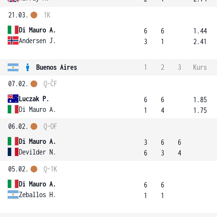
21.03.
1K
Di Mauro A.
6
6
1.44
Andersen J.
3
1
2.41
Buenos Aires
1
2
3
Kurs
07.02.
Q-ČF
Luczak P.
6
6
1.85
Di Mauro A.
1
4
1.75
06.02.
Q-OF
Di Mauro A.
3
6
6
Devilder N.
6
3
4
05.02.
Q-1K
Di Mauro A.
6
6
Zeballos H.
1
1