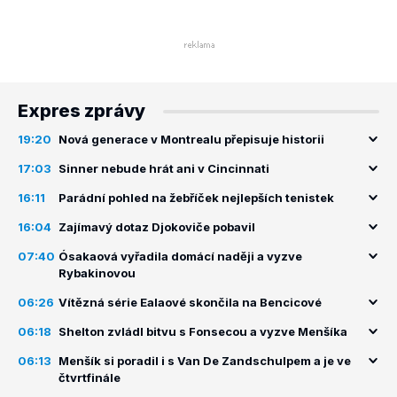
Expres zprávy
19:20
Nová generace v Montrealu přepisuje historii
17:03
Sinner nebude hrát ani v Cincinnati
16:11
Parádní pohled na žebříček nejlepších tenistek
16:04
Zajímavý dotaz Djokoviče pobavil
07:40
Ósakaová vyřadila domácí naději a vyzve
Rybakinovou
06:26
Vítězná série Ealaové skončila na Bencicové
06:18
Shelton zvládl bitvu s Fonsecou a vyzve Menšíka
06:13
Menšík si poradil i s Van De Zandschulpem a je ve
čtvrtfinále