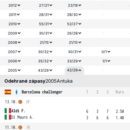
-
2012
27/21
23/19
-
2011
28/31
28/30
-
2010
55/31
52/27
-
2009
30/31
26/28
-
2008
21/15
21/15
2007
30/32
30/31
0/1
2006
35/32
33/29
1/1
-
42/28
2005
43/29
Odehrané zápasy
2005
Antuka
Barcelona challenger
1
2
3
Kurs
13.10.
OF
Aldi F.
6
3
7
2.50
Di Mauro A.
3
6
6
1.40
11.10.
1K