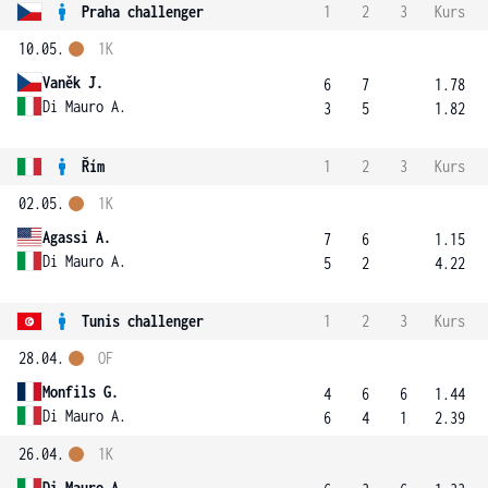
Praha challenger
1
2
3
Kurs
10.05.
1K
Vaněk J.
6
7
1.78
Di Mauro A.
3
5
1.82
Řím
1
2
3
Kurs
02.05.
1K
Agassi A.
7
6
1.15
Di Mauro A.
5
2
4.22
Tunis challenger
1
2
3
Kurs
28.04.
OF
Monfils G.
4
6
6
1.44
Di Mauro A.
6
4
1
2.39
26.04.
1K
Di Mauro A.