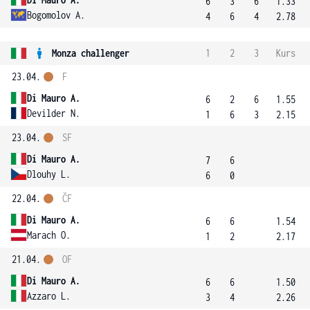
6
3
6
1.33
Bogomolov A.
4
6
4
2.78
Monza challenger
1
2
3
Kurs
23.04.
F
Di Mauro A.
6
2
6
1.55
Devilder N.
1
6
3
2.15
23.04.
SF
Di Mauro A.
7
6
Dlouhy L.
6
0
22.04.
ČF
Di Mauro A.
6
6
1.54
Marach O.
1
2
2.17
21.04.
OF
Di Mauro A.
6
6
1.50
Azzaro L.
3
4
2.26