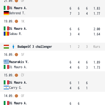
21.09.
OF
Di Mauro A.
6
6
6
1.83
Behrend T.
7
3
4
1.77
19.09.
1K
Di Mauro A.
6
6
2.00
Sabau R.
3
4
1.64
Budapešť 3 challenger
1
2
3
Kurs
16.09.
SF
Mazarakis V.
6
4
6
1.89
Di Mauro A.
4
6
3
1.73
15.09.
ČF
Di Mauro A.
6
1
6
Carry G.
4
6
1
14.09.
OF
Di Mauro A.
6
6