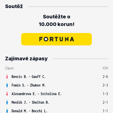
Soutěž
Soutěžte o
10.000 korun!
Zajímavé zápasy
Zápas
H2H
Bencic B.
-
Gauff C.
2-6
Fomin S.
-
Zhukov M.
2-3
Alexandrova E.
-
Svitolina E.
1-3
Menšík J.
-
Shelton B.
2-1
Donald M.
-
Bocchi L.
1-1