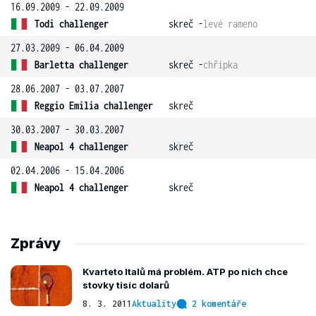
16.09.2009 - 22.09.2009
Todi challenger
skreč -
levé rameno
27.03.2009 - 06.04.2009
Barletta challenger
skreč -
chřipka
28.06.2007 - 03.07.2007
Reggio Emilia challenger
skreč
30.03.2007 - 30.03.2007
Neapol 4 challenger
skreč
02.04.2006 - 15.04.2006
Neapol 4 challenger
skreč
Zprávy
Kvarteto Italů má problém. ATP po nich chce
stovky tisíc dolarů
8. 3. 2011
Aktuality
2 komentáře