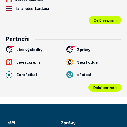
Tararudee Lanlana
Celý seznam
Partneři
Live výsledky
Zprávy
Livescore.in
Sport odds
EuroFotbal
eFotbal
Další partneři
Hráči
Zprávy