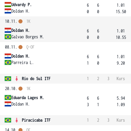
Udvardy P.
6
6
1.01
Doldan H.
0
0
15.50
10.11.
1K
Doldan H.
6
6
1.01
Galvao Borges M.
0
0
10.55
08.11.
Q-OF
Doldan H.
6
6
1.01
Parreira L.
1
0
9.20
Rio do Sul ITF
1
2
3
Kurs
20.10.
1K
Eduarda Lages M.
6
6
5.94
Doldan H.
3
1
1.09
Piracicaba ITF
1
2
3
Kurs
14.10.
OF