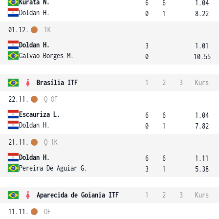
Kurata N.
6
6
1.04
Doldan H.
0
1
8.22
01.12.
1K
Doldan H.
3
1.01
Galvao Borges M.
0
10.55
Brasília ITF
1
2
3
Kurs
22.11.
Q-OF
Escauriza L.
6
6
1.04
Doldan H.
0
1
7.82
21.11.
Q-1K
Doldan H.
6
6
1.11
Pereira De Aguiar G.
3
1
5.38
Aparecida de Goiania ITF
1
2
3
Kurs
11.11.
OF