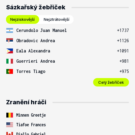
Sázkařský žebříček
Nejziskovější
Nejztrátovější
Cerundolo Juan Manuel
+1737
Obradovic Andrea
+1126
Eala Alexandra
+1091
Guerrieri Andrea
+981
Torres Tiago
+975
Celý žebříček
Zranění hráči
Minnen Greetje
Tiafoe Frances
Diallo Gabriel