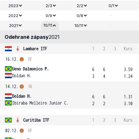
2023
2/3
2/2
0/1
-
2022
0/9
0/8
-
10/11
2021
10/11
Odehrané zápasy
2021
Lambare ITF
1
2
3
Kurs
16.12.
OF
Ueno Dalmonico P.
6
6
3.59
Doldan H.
3
4
1.24
14.12.
1K
Doldan H.
6
6
1.31
Ibiraba Melleiro Junior C.
2
2
3.10
Curitiba ITF
1
2
3
Kurs
02.12.
OF