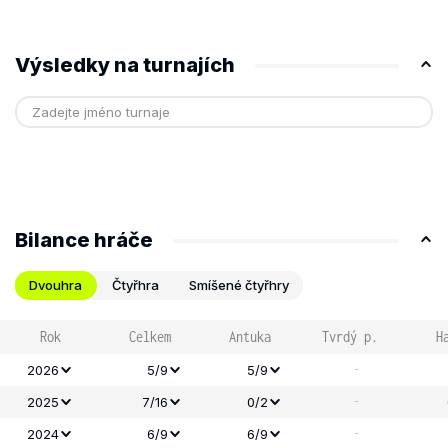
Výsledky na turnajích
Bilance hráče
Dvouhra
Čtyřhra
Smíšené čtyřhry
Rok
Celkem
Antuka
Tvrdý p.
H
-
2026
5/9
5/9
-
2025
7/16
0/2
-
2024
6/9
6/9