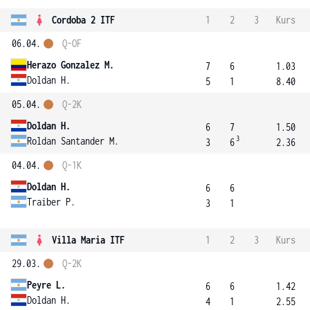
Cordoba 2 ITF
1
2
3
Kurs
06.04.
Q-OF
Herazo Gonzalez M.
7
6
1.03
Doldan H.
5
1
8.40
05.04.
Q-2K
Doldan H.
6
7
1.50
3
Roldan Santander M.
3
6
2.36
04.04.
Q-1K
Doldan H.
6
6
Traiber P.
3
1
Villa Maria ITF
1
2
3
Kurs
29.03.
Q-2K
Peyre L.
6
6
1.42
Doldan H.
4
1
2.55