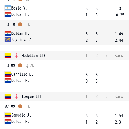
Bosio V.
6
6
1.01
Doldan H.
1
3
10.35
13.10.
1K
Doldan H.
6
6
1.49
Zaynieva A.
2
3
2.44
Medellín ITF
1
2
3
Kurs
13.09.
Q-2K
Carrillo D.
6
6
Doldan H.
0
3
Ibague ITF
1
2
3
Kurs
07.09.
1K
Samudio A.
6
6
1.54
Doldan H.
1
2
2.31