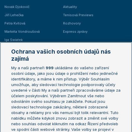
Novak Djokovič
Aktuality
Jiří Lehečka
Tenisová Previews
Petra Kvitová
Rozhovory
Markéta Vondroušová
Express zprávy
Iga Swiatek
Marie Bouzková
Ochrana vašich osobních údajů nás
Žebříčky
Kalendář turnajů
zajímá
My a naši partneři
999
ukládáme do vašeho zařízení
Žebříček ATP (muži)
Australian Open
osobní údaje, jako jsou údaje o prohlížení nebo jedinečné
Žebříček WTA (ženy)
French Open
identifikátory, a máme k nim přístup. Výběr Souhlasím
umožňuje, aby sledovací technologie podporovaly účely
Sázkařský žebříček
Wimbledon
uvedené v části My a naši partneři zpracováváme údaje za
US Open
účelem poskytování. Výběrem Zamítnout vše nebo
odvoláním svého souhlasu je zakážete. Pokud jsou
Turnaj mistrů
sledovací technologie zakázány, některé zobrazené
Turnaj mistryň
obsahy a reklamy pro vás nemusí být tolik relevantní. Tuto
Aktualní trendy
nabídku můžete kdykoli znovu zobrazit a změnit své volby
nebo souhlas odvolat kliknutím na odkaz Řízení předvoleb
ve spodní části webové stránky. Vaše volby se projeví v
Fotbalové přestupy