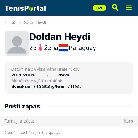
Hráči
Doldan Heydi
Doldan Heydi
25
žena
Paraguay
Datum nar.:
Výška:
Váha:
Hraje rukou:
29. 1. 2001
-
-
Pravá
Aktuální/nejvyšší umístění:
dvouhra: - / 1035.
čtyřhra: - / 1198.
Příští zápas
Turnaj a zápas
Kurs
Žádné nadcházející zápasy.