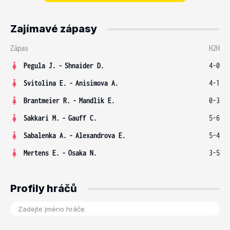
Zajímavé zápasy
Zápas
H2H
Pegula J.
-
Shnaider D.
4-0
Svitolina E.
-
Anisimova A.
4-1
Brantmeier R.
-
Mandlik E.
0-3
Sakkari M.
-
Gauff C.
5-6
Sabalenka A.
-
Alexandrova E.
5-4
Mertens E.
-
Osaka N.
3-5
Profily hráčů