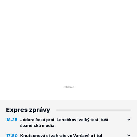
Expres zprávy
18:35
Jódara čeká proti Lehečkovi velký test, tuší
španělská média
17:50
Knutsonová si zahraje ve Varšavě o titul