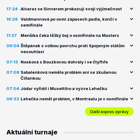
17:24
Alcaraz se Sinnerem prokazují svoji výjimečnost
16:26
Valdmannová po osmi zápasech padla, končí v
semifinále
11:37
Menšíka čeká těžký boj o osmifinále na Masters
09:04
Štěpánek s volbou povrchu proti Spojeným státům
nesouhlasí
07:15
Nosková s Bouzkovou dohrály i ve čtyřhře
07:08
Sabalenková neměla problém ani se zkušenou
Číňankou
07:04
Jódar vyřídil i Musettiho a vyzve Lehečku
06:33
Lehečka neměl problém, v Montrealu je v osmifinále
Další expres zprávy
Aktuální turnaje