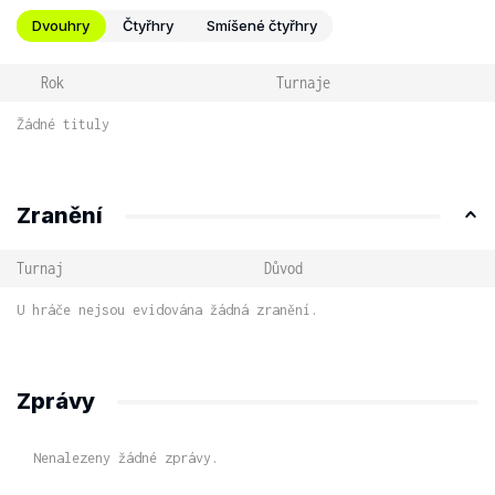
Dvouhry
Čtyřhry
Smíšené čtyřhry
Rok
Turnaje
Žádné tituly
Zranění
Turnaj
Důvod
U hráče nejsou evidována žádná zranění.
Zprávy
Nenalezeny žádné zprávy.