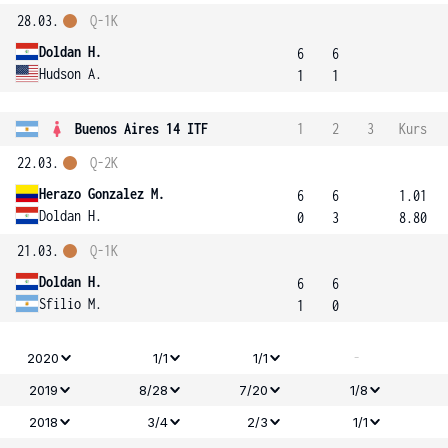
28.03.
Q-1K
Doldan H.
6
6
Hudson A.
1
1
Buenos Aires 14 ITF
1
2
3
Kurs
22.03.
Q-2K
Herazo Gonzalez M.
6
6
1.01
Doldan H.
0
3
8.80
21.03.
Q-1K
Doldan H.
6
6
Sfilio M.
1
0
-
2020
1/1
1/1
2019
8/28
7/20
1/8
2018
3/4
2/3
1/1