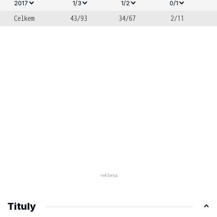
2017
1/3
1/2
0/1
Celkem
43/93
34/67
2/11
Tituly