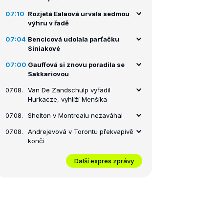
07:10
Rozjetá Ealaová urvala sedmou
výhru v řadě
07:04
Bencicová udolala parťačku
Siniakové
07:00
Gauffová si znovu poradila se
Sakkariovou
07.08.
Van De Zandschulp vyřadil
Hurkacze, vyhlíží Menšíka
07.08.
Shelton v Montrealu nezaváhal
07.08.
Andrejevová v Torontu překvapivě
končí
Další expres zprávy