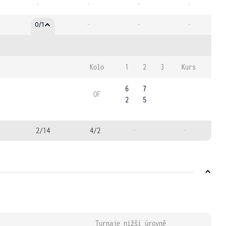
-
-
-
-
-
-
-
0/1
Kolo
1
2
3
Kurs
6
7
OF
2
5
2/14
4/2
-
-
Turnaje nižší úrovně