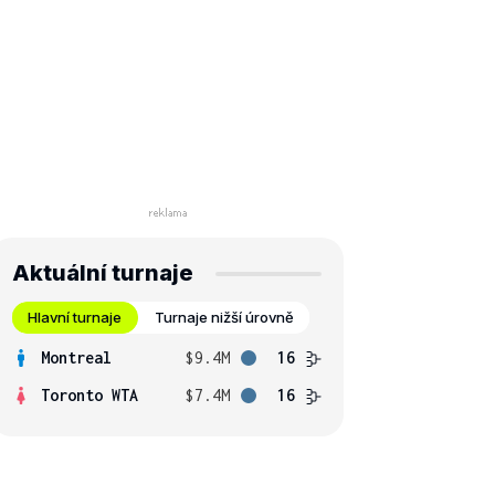
Aktuální turnaje
Hlavní turnaje
Turnaje nižší úrovně
Montreal
$9.4M
16
Toronto WTA
$7.4M
16