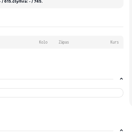
 / 615.
čtyřhra: - / 745.
Kolo
Zápas
Kurs