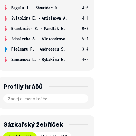
Pegula J.
-
Shnaider D.
4-0
Svitolina E.
-
Anisimova A.
4-1
Brantmeier R.
-
Mandlik E.
0-3
Sabalenka A.
-
Alexandrova E.
5-4
Pieleanu R.
-
Andreescu S.
3-4
Samsonova L.
-
Rybakina E.
4-2
Profily hráčů
Sázkařský žebříček