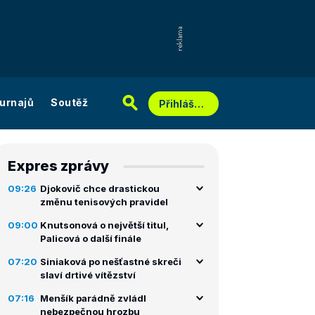
urnajů
Soutěž
Přihlášení
Expres zprávy
09:26
Djokovič chce drastickou
změnu tenisových pravidel
09:00
Knutsonová o největší titul,
Palicová o další finále
07:20
Siniaková po nešťastné skreči
slaví drtivé vítězství
07:16
Menšík parádně zvládl
nebezpečnou hrozbu