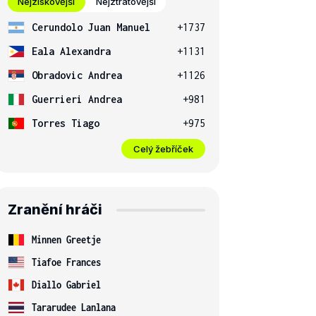
Nejziskovější
Nejztrátovější
Cerundolo Juan Manuel
+1737
Eala Alexandra
+1131
Obradovic Andrea
+1126
Guerrieri Andrea
+981
Torres Tiago
+975
Celý žebříček
Zranění hráči
Minnen Greetje
Tiafoe Frances
Diallo Gabriel
Tararudee Lanlana