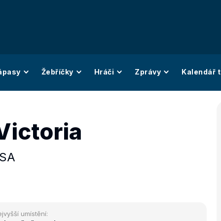
ápasy
Žebříčky
Hráči
Zprávy
Kalendář t
Victoria
SA
jvyšší umístění: