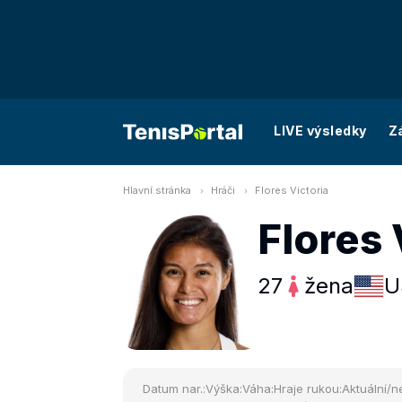
LIVE výsledky
Z
Hlavní stránka
Hráči
Flores Victoria
Flores 
27
žena
U
Datum nar.:
Výška:
Váha:
Hraje rukou:
Aktuální/ne