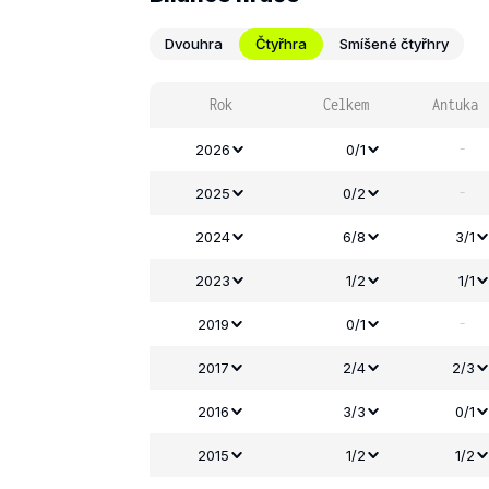
Dvouhra
Čtyřhra
Smíšené čtyřhry
Rok
Celkem
Antuka
-
2026
0/1
-
2025
0/2
2024
6/8
3/1
2023
1/2
1/1
-
2019
0/1
2017
2/4
2/3
2016
3/3
0/1
2015
1/2
1/2