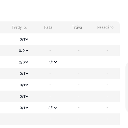
Tvrdý p.
Hala
Tráva
Nezadáno
-
-
-
0/1
-
-
-
0/2
-
-
2/6
1/1
-
-
-
0/1
-
-
-
0/1
-
-
-
0/1
-
-
0/1
3/1
-
-
-
-