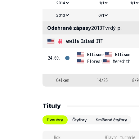
2014
1/1
1/1
-
2013
0/1
Odehrané zápasy
2013
Tvrdý p.
Amelia Island ITF
Ellison
/
Ellison
24.09.
Flores
/
Meredith
Celkem
14/25
8/9
Tituly
Dvouhry
Čtyřhry
Smíšené čtyřhry
Rok
Hlavní turnaje