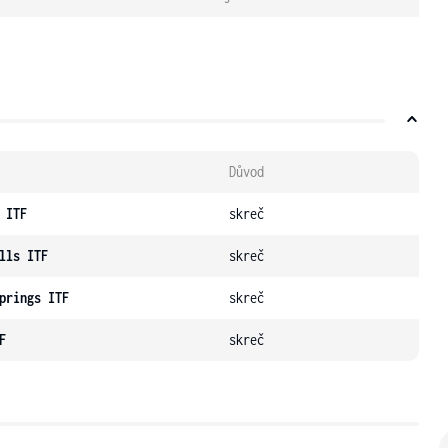
Důvod
 ITF
skreč
lls ITF
skreč
prings ITF
skreč
F
skreč