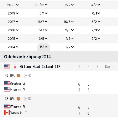
2023
30/12
2/2
14/7
-
2019
0/1
0/1
2017
16/7
10/5
6/2
2016
5/7
2/3
2/3
2015
3/5
1/3
2/2
-
1/2
2014
1/2
Odehrané zápasy
2014
Hilton Head Island ITF
1
2
3
Kurs
29.09.
Q-2K
Graham A.
6
6
Flores V.
2
3
28.09.
Q-1K
Flores V.
6
6
Vasovic T.
1
0