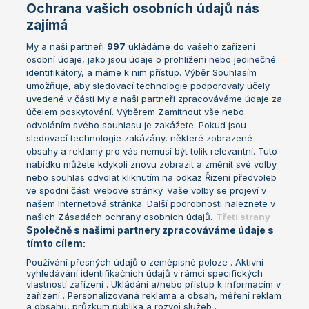
Marie Bouzková
Ochrana vašich osobních údajů nás
Žebříčky
Kalendář turnajů
zajímá
My a naši partneři
997
ukládáme do vašeho zařízení
Žebříček ATP (muži)
Australian Open
osobní údaje, jako jsou údaje o prohlížení nebo jedinečné
Žebříček WTA (ženy)
French Open
identifikátory, a máme k nim přístup. Výběr Souhlasím
umožňuje, aby sledovací technologie podporovaly účely
Sázkařský žebříček
Wimbledon
uvedené v části My a naši partneři zpracováváme údaje za
US Open
účelem poskytování. Výběrem Zamítnout vše nebo
odvoláním svého souhlasu je zakážete. Pokud jsou
Turnaj mistrů
sledovací technologie zakázány, některé zobrazené
Turnaj mistryň
obsahy a reklamy pro vás nemusí být tolik relevantní. Tuto
Aktualní trendy
nabídku můžete kdykoli znovu zobrazit a změnit své volby
nebo souhlas odvolat kliknutím na odkaz Řízení předvoleb
ve spodní části webové stránky. Vaše volby se projeví v
Fotbalové přestupy
našem Internetová stránka. Další podrobnosti naleznete v
Livesport Daily
našich Zásadách ochrany osobních údajů.
Třetí strany
Společně s našimi partnery zpracováváme údaje s
LS Prague Open
tímto cílem:
Používání přesných údajů o zeměpisné poloze . Aktivní
vyhledávání identifikačních údajů v rámci specifických
vlastností zařízení . Ukládání a/nebo přístup k informacím v
Podmínky užití
Nastavení soukromí
zařízení . Personalizovaná reklama a obsah, měření reklam
GDPR a žurnalistika
Reklama
a obsahu, průzkum publika a rozvoj služeb .