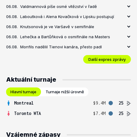
06.08.
Valdmannová píše osmé vítězství v řadě
06.08.
Laboutková i Alena Kovačková v Lipsku postupují
06.08.
Knutsonová je ve Varšavě v semifinále
06.08.
Lehečka a Bartůňková o osmifinále na Masters
06.08.
Monfils nadělil Tienovi kanára, přesto padl
Další expres zprávy
Aktuální turnaje
Hlavní turnaje
Turnaje nižší úrovně
Montreal
$9.4M
25
Toronto WTA
$7.4M
25
Vzájemné zápasy