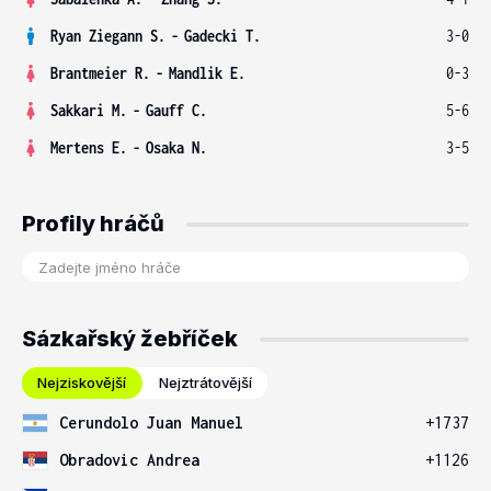
Ryan Ziegann S.
-
Gadecki T.
3-0
Brantmeier R.
-
Mandlik E.
0-3
Sakkari M.
-
Gauff C.
5-6
Mertens E.
-
Osaka N.
3-5
Profily hráčů
Sázkařský žebříček
Nejziskovější
Nejztrátovější
Cerundolo Juan Manuel
+1737
Obradovic Andrea
+1126