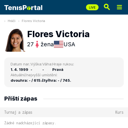
Hráči
Flores Victoria
Flores Victoria
27
žena
USA
Datum nar.:
Výška:
Váha:
Hraje rukou:
1. 4. 1999
-
-
Pravá
Aktuální/nejvyšší umístění:
dvouhra: - / 615.
čtyřhra: - / 745.
Příští zápas
Turnaj a zápas
Kurs
Žádné nadcházející zápasy.