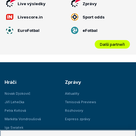
Live výsledky
Zprávy
Livescore.in
Sport odds
EuroFotbal
eFotbal
Další partneři
Hráči
Zprávy
Novak Djokovič
Aktuality
Jiří Lehečka
Tenisová Previews
Petra Kvitová
Rozhovory
Markéta Vondroušová
Express zprávy
Iga Swiatek