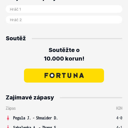
Soutěž
Soutěžte o
10.000 korun!
Zajímavé zápasy
Zápas
H2H
Pegula J.
-
Shnaider D.
4-0
Sabalenka A.
-
Zhang S.
4-1