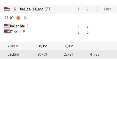
Amelia Island ITF
1
2
3
Kurs
23.09.
1K
Dolehide C.
6
7
Flores V.
3
5
-
2013
0/1
0/1
Celkem
96/59
22/21
41/28