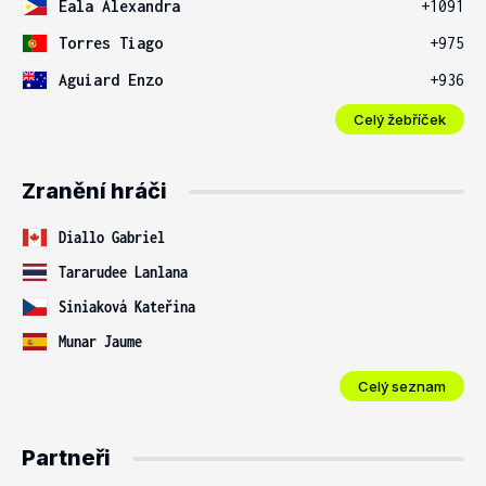
Eala Alexandra
+1091
Torres Tiago
+975
Aguiard Enzo
+936
Celý žebříček
Zranění hráči
Diallo Gabriel
Tararudee Lanlana
Siniaková Kateřina
Munar Jaume
Celý seznam
Partneři