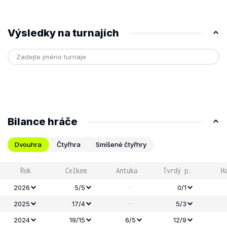
Výsledky na turnajích
Bilance hráče
Dvouhra
Čtyřhra
Smíšené čtyřhry
Rok
Celkem
Antuka
Tvrdý p.
H
-
2026
5/5
0/1
-
2025
17/4
5/3
2024
19/15
6/5
12/9