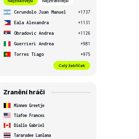
Nejziskovější
Nejztrátovější
Cerundolo Juan Manuel
+1737
Eala Alexandra
+1131
Obradovic Andrea
+1126
Guerrieri Andrea
+981
Torres Tiago
+975
Celý žebříček
Zranění hráči
Minnen Greetje
Tiafoe Frances
Diallo Gabriel
Tararudee Lanlana