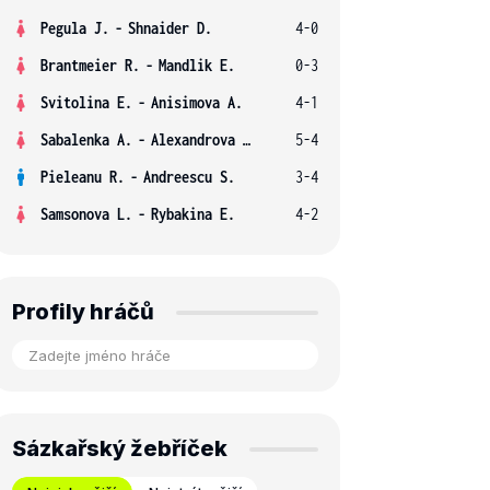
Pegula J.
-
Shnaider D.
4-0
Brantmeier R.
-
Mandlik E.
0-3
Svitolina E.
-
Anisimova A.
4-1
Sabalenka A.
-
Alexandrova E.
5-4
Pieleanu R.
-
Andreescu S.
3-4
Samsonova L.
-
Rybakina E.
4-2
Profily hráčů
Sázkařský žebříček