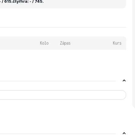
 / 615.
čtyřhra: - / 745.
Kolo
Zápas
Kurs