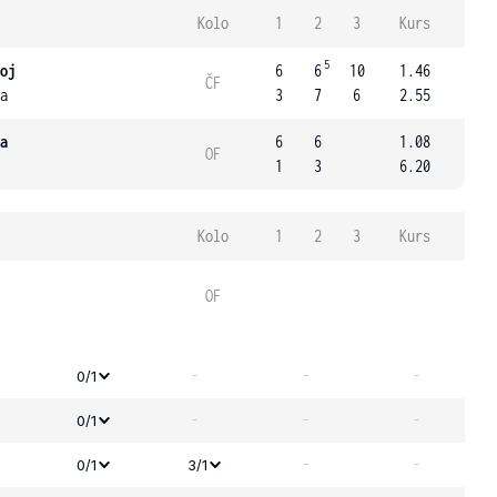
Kolo
1
2
3
Kurs
5
oj
6
6
10
1.46
ČF
a
3
7
6
2.55
a
6
6
1.08
OF
1
3
6.20
Kolo
1
2
3
Kurs
OF
-
-
-
0/1
-
-
-
0/1
-
-
0/1
3/1