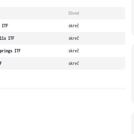
Důvod
 ITF
skreč
lls ITF
skreč
prings ITF
skreč
F
skreč