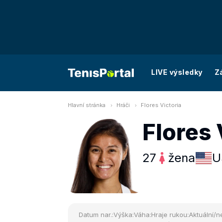
LIVE výsledky
Z
Hlavní stránka
Hráči
Flores Victoria
Flores 
27
žena
U
Datum nar.:
Výška:
Váha:
Hraje rukou:
Aktuální/ne