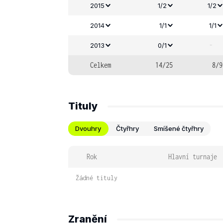
2015
1/2
1/2
2014
1/1
1/1
-
2013
0/1
Celkem
14/25
8/9
Tituly
Dvouhry
Čtyřhry
Smíšené čtyřhry
Rok
Hlavní turnaje
Žádné tituly
Zranění