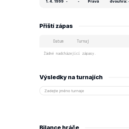
1. 4. 1999
-
-
Pravá
dvouhra: -
Příští zápas
Datum
Turnaj
Žádné nadcházející zápasy.
Výsledky na turnajích
Bilance hráče