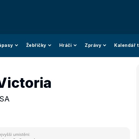
ápasy
Žebříčky
Hráči
Zprávy
Kalendář t
Victoria
SA
jvyšší umístění: