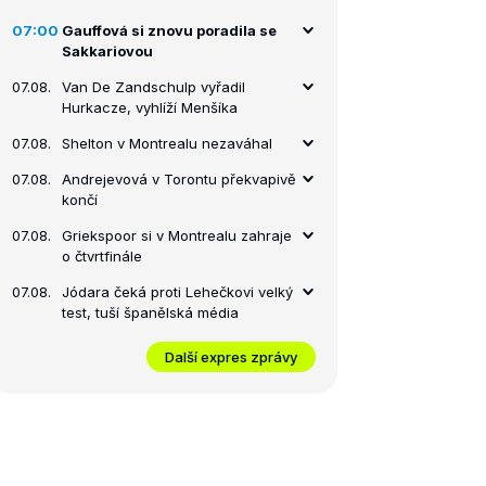
07:00
Gauffová si znovu poradila se
Sakkariovou
07.08.
Van De Zandschulp vyřadil
Hurkacze, vyhlíží Menšíka
07.08.
Shelton v Montrealu nezaváhal
07.08.
Andrejevová v Torontu překvapivě
končí
07.08.
Griekspoor si v Montrealu zahraje
o čtvrtfinále
07.08.
Jódara čeká proti Lehečkovi velký
test, tuší španělská média
Další expres zprávy