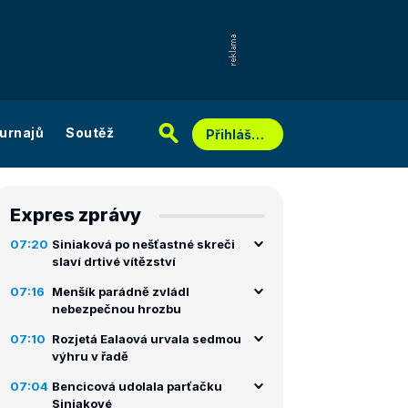
urnajů
Soutěž
Přihlášení
Expres zprávy
07:20
Siniaková po nešťastné skreči
slaví drtivé vítězství
07:16
Menšík parádně zvládl
nebezpečnou hrozbu
07:10
Rozjetá Ealaová urvala sedmou
výhru v řadě
07:04
Bencicová udolala parťačku
Siniakové