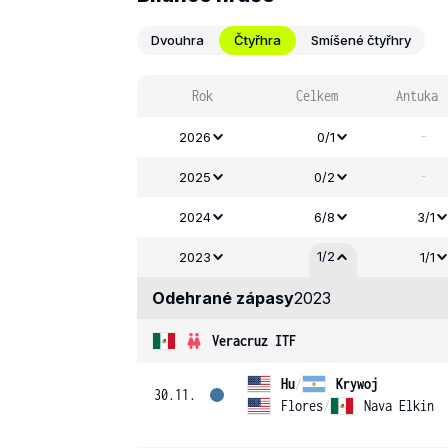
Dvouhra
Čtyřhra
Smíšené čtyřhry
Rok
Celkem
Antuka
-
2026
0/1
-
2025
0/2
2024
6/8
3/1
1/2
2023
1/1
Odehrané zápasy
2023
Veracruz ITF
Hu
/
Krywoj
30.11.
Flores
/
Nava Elkin