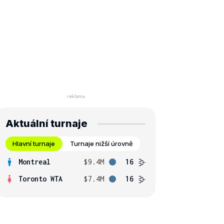
Aktuální turnaje
Hlavní turnaje
Turnaje nižší úrovně
Montreal
$9.4M
16
Toronto WTA
$7.4M
16