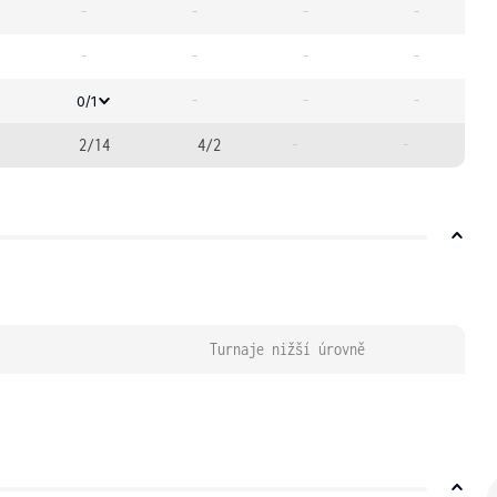
-
-
-
-
-
-
-
-
-
-
-
0/1
2/14
4/2
-
-
Turnaje nižší úrovně