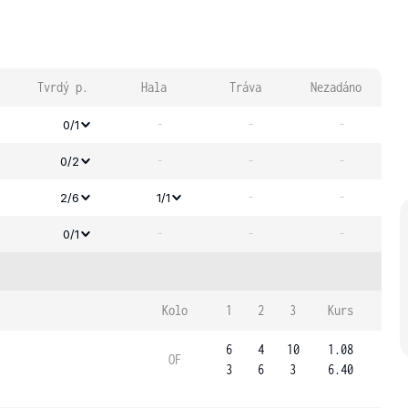
Tvrdý p.
Hala
Tráva
Nezadáno
-
-
-
0/1
-
-
-
0/2
-
-
2/6
1/1
-
-
-
0/1
Kolo
1
2
3
Kurs
6
4
10
1.08
OF
3
6
3
6.40