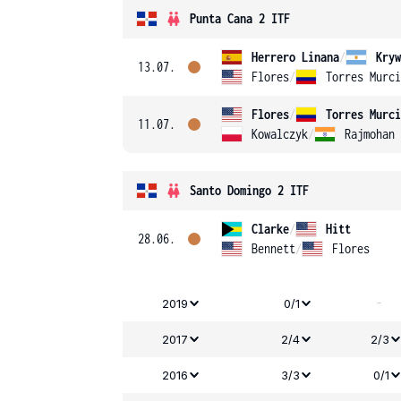
Punta Cana 2 ITF
Herrero Linana
/
Kryw
13.07.
Flores
/
Torres Murci
Flores
/
Torres Murci
11.07.
Kowalczyk
/
Rajmohan
Santo Domingo 2 ITF
Clarke
/
Hitt
28.06.
Bennett
/
Flores
-
2019
0/1
2017
2/4
2/3
2016
3/3
0/1