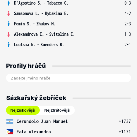
D'Agostino S.
-
Tabacco G.
0-3
Samsonova L.
-
Rybakina E.
4-2
Fomin S.
-
Zhukov M.
2-3
Alexandrova E.
-
Svitolina E.
1-3
Lootsma N.
-
Koenders R.
2-1
Profily hráčů
Sázkařský žebříček
Nejziskovější
Nejztrátovější
Cerundolo Juan Manuel
+1737
Eala Alexandra
+1131