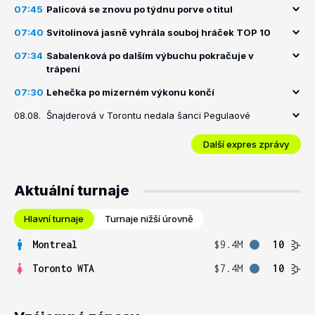
07:45
Palicová se znovu po týdnu porve o titul
07:40
Svitolinová jasně vyhrála souboj hráček TOP 10
07:34
Sabalenková po dalším výbuchu pokračuje v
trápení
07:30
Lehečka po mizerném výkonu končí
08.08.
Šnajderová v Torontu nedala šanci Pegulaové
Další expres zprávy
Aktuální turnaje
Hlavní turnaje
Turnaje nižší úrovně
Montreal
$9.4M
10
Toronto WTA
$7.4M
10