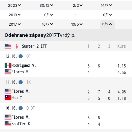
2023
30/12
2/2
14/7
-
2019
0/1
0/1
6/2
2017
16/7
10/5
Odehrané zápasy
2017
Tvrdý p.
Sumter 2 ITF
1
2
3
Kurs
12.10.
OF
Rodriguez V.
6
6
1.15
Flores V.
4
1
4.56
11.10.
1K
Flores V.
2
7
4
4.05
Hsu C.
6
5
0
1.18
10.10.
Q-OF
Flores V.
6
6
Shaffer K.
4
4