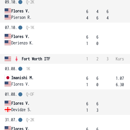
09.10.
Q-2K
Flores V.
6
4
6
Pierson R.
4
6
4
07.10.
Q-1K
Flores V.
6
6
Derienzo K.
1
0
Fort Worth ITF
1
2
3
Kurs
03.08.
1K
Imanishi M.
6
6
1.07
Flores V.
1
0
6.30
01.08.
Q-OF
Flores V.
6
6
Devidze S.
1
3
31.07.
Q-2K
Flores V.
6
6