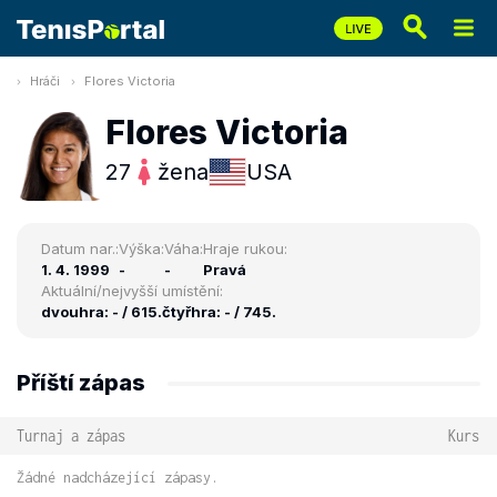
Hráči
Flores Victoria
Flores Victoria
27
žena
USA
Datum nar.:
Výška:
Váha:
Hraje rukou:
1. 4. 1999
-
-
Pravá
Aktuální/nejvyšší umístění:
dvouhra: - / 615.
čtyřhra: - / 745.
Příští zápas
Turnaj a zápas
Kurs
Žádné nadcházející zápasy.