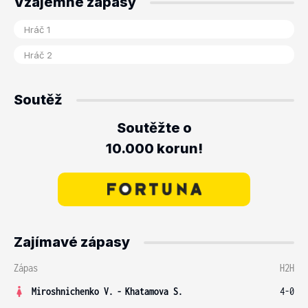
Vzájemné zápasy
Soutěž
Soutěžte o
10.000 korun!
Zajímavé zápasy
Zápas
H2H
Miroshnichenko V.
-
Khatamova S.
4-0