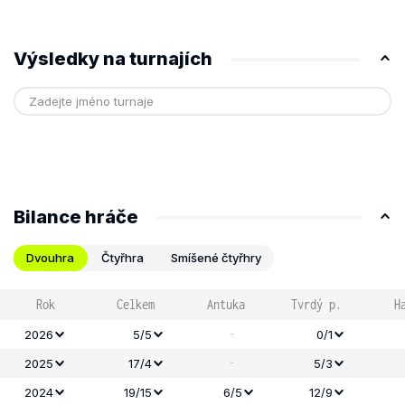
Výsledky na turnajích
Bilance hráče
Dvouhra
Čtyřhra
Smíšené čtyřhry
Rok
Celkem
Antuka
Tvrdý p.
H
-
2026
5/5
0/1
-
2025
17/4
5/3
2024
19/15
6/5
12/9