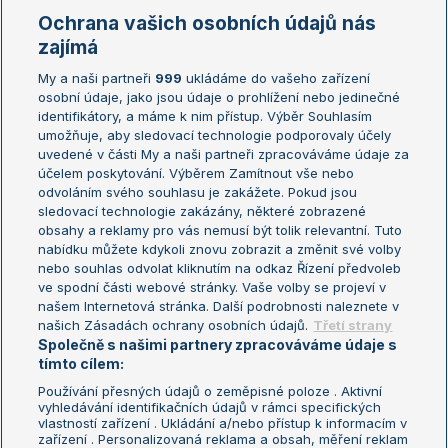
Marie Bouzková
Ochrana vašich osobních údajů nás
Žebříčky
Kalendář turnajů
zajímá
My a naši partneři
999
ukládáme do vašeho zařízení
Žebříček ATP (muži)
Australian Open
osobní údaje, jako jsou údaje o prohlížení nebo jedinečné
Žebříček WTA (ženy)
French Open
identifikátory, a máme k nim přístup. Výběr Souhlasím
umožňuje, aby sledovací technologie podporovaly účely
Sázkařský žebříček
Wimbledon
uvedené v části My a naši partneři zpracováváme údaje za
US Open
účelem poskytování. Výběrem Zamítnout vše nebo
odvoláním svého souhlasu je zakážete. Pokud jsou
Turnaj mistrů
sledovací technologie zakázány, některé zobrazené
Turnaj mistryň
obsahy a reklamy pro vás nemusí být tolik relevantní. Tuto
Aktualní trendy
nabídku můžete kdykoli znovu zobrazit a změnit své volby
nebo souhlas odvolat kliknutím na odkaz Řízení předvoleb
ve spodní části webové stránky. Vaše volby se projeví v
Fotbalové přestupy
našem Internetová stránka. Další podrobnosti naleznete v
Livesport Daily
našich Zásadách ochrany osobních údajů.
Třetí strany
Společně s našimi partnery zpracováváme údaje s
LS Prague Open
tímto cílem:
Používání přesných údajů o zeměpisné poloze . Aktivní
vyhledávání identifikačních údajů v rámci specifických
vlastností zařízení . Ukládání a/nebo přístup k informacím v
Podmínky užití
Nastavení soukromí
zařízení . Personalizovaná reklama a obsah, měření reklam
GDPR a žurnalistika
Reklama