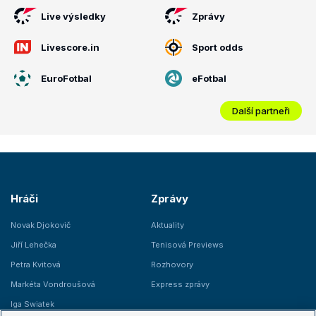
Live výsledky
Zprávy
Livescore.in
Sport odds
EuroFotbal
eFotbal
Další partneři
Hráči
Zprávy
Novak Djokovič
Aktuality
Jiří Lehečka
Tenisová Previews
Petra Kvitová
Rozhovory
Markéta Vondroušová
Express zprávy
Iga Swiatek