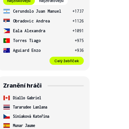
Nejziskovější
Nejztrátovější
Cerundolo Juan Manuel
+1737
Obradovic Andrea
+1126
Eala Alexandra
+1091
Torres Tiago
+975
Aguiard Enzo
+936
Celý žebříček
Zranění hráči
Diallo Gabriel
Tararudee Lanlana
Siniaková Kateřina
Munar Jaume