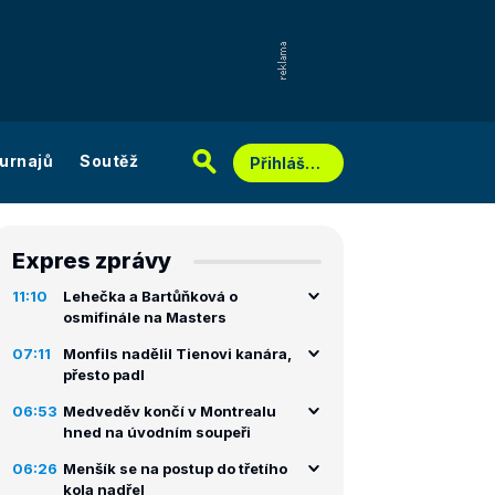
urnajů
Soutěž
Přihlášení
Expres zprávy
11:10
Lehečka a Bartůňková o
osmifinále na Masters
07:11
Monfils nadělil Tienovi kanára,
přesto padl
06:53
Medveděv končí v Montrealu
hned na úvodním soupeři
06:26
Menšík se na postup do třetího
kola nadřel