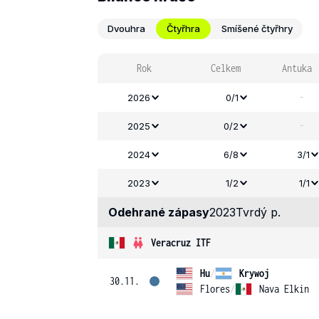
Dvouhra
Čtyřhra
Smíšené čtyřhry
Rok
Celkem
Antuka
-
2026
0/1
-
2025
0/2
2024
6/8
3/1
2023
1/2
1/1
Odehrané zápasy
2023
Tvrdý p.
Veracruz ITF
Hu
/
Krywoj
30.11.
Flores
/
Nava Elkin