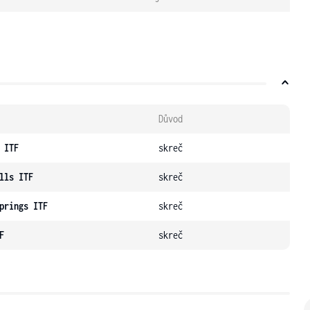
Důvod
 ITF
skreč
lls ITF
skreč
prings ITF
skreč
F
skreč