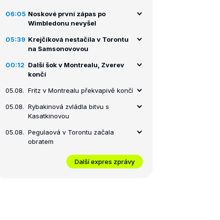
06:05
Noskové první zápas po
Wimbledonu nevyšel
05:39
Krejčíková nestačila v Torontu
na Samsonovovou
00:12
Další šok v Montrealu, Zverev
končí
05.08.
Fritz v Montrealu překvapivě končí
05.08.
Rybakinová zvládla bitvu s
Kasatkinovou
05.08.
Pegulaová v Torontu začala
obratem
Další expres zprávy