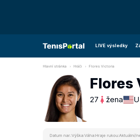
LIVE výsledky
Z
Hlavní stránka
Hráči
Flores Victoria
Flores 
27
žena
U
Datum nar.:
Výška:
Váha:
Hraje rukou:
Aktuální/ne