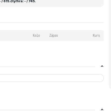
 / 615.
čtyřhra: - / 745.
Kolo
Zápas
Kurs