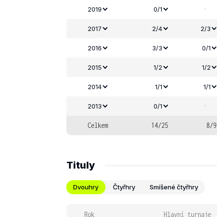
-
2019
0/1
2017
2/4
2/3
2016
3/3
0/1
2015
1/2
1/2
2014
1/1
1/1
-
2013
0/1
Celkem
14/25
8/9
Tituly
Dvouhry
Čtyřhry
Smíšené čtyřhry
Rok
Hlavní turnaje