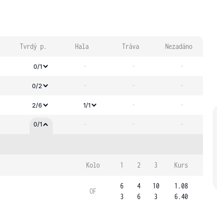
Tvrdý p.
Hala
Tráva
Nezadáno
-
-
-
0/1
-
-
-
0/2
-
-
2/6
1/1
-
-
-
0/1
Kolo
1
2
3
Kurs
6
4
10
1.08
OF
3
6
3
6.40