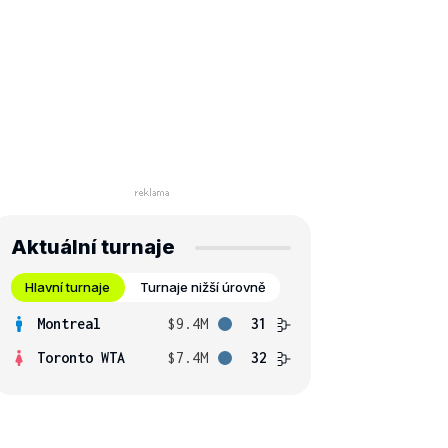
Aktuální turnaje
Hlavní turnaje
Turnaje nižší úrovně
Montreal
$9.4M
31
Toronto WTA
$7.4M
32