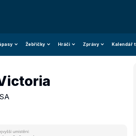
ápasy
Žebříčky
Hráči
Zprávy
Kalendář t
Victoria
SA
jvyšší umístění: