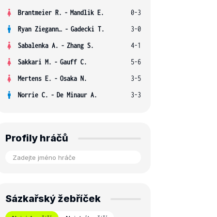
Brantmeier R.
-
Mandlik E.
0-3
Ryan Ziegann S.
-
Gadecki T.
3-0
Sabalenka A.
-
Zhang S.
4-1
Sakkari M.
-
Gauff C.
5-6
Mertens E.
-
Osaka N.
3-5
Norrie C.
-
De Minaur A.
3-3
Profily hráčů
Sázkařský žebříček