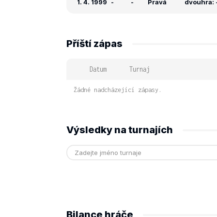
1. 4. 1999
-
-
Pravá
dvouhra: -
Příští zápas
Datum
Turnaj
Žádné nadcházející zápasy.
Výsledky na turnajích
Bilance hráče