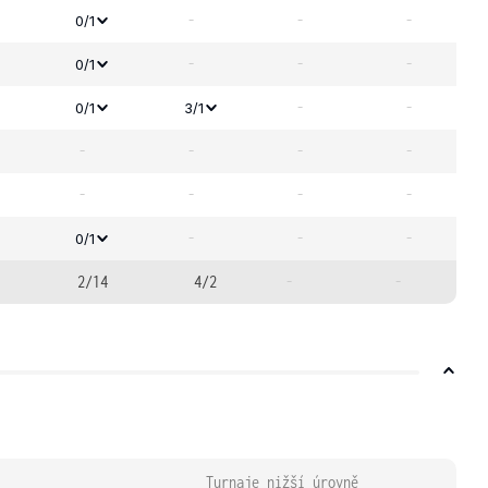
-
-
-
0/1
-
-
-
0/1
-
-
0/1
3/1
-
-
-
-
-
-
-
-
-
-
-
0/1
2/14
4/2
-
-
Turnaje nižší úrovně