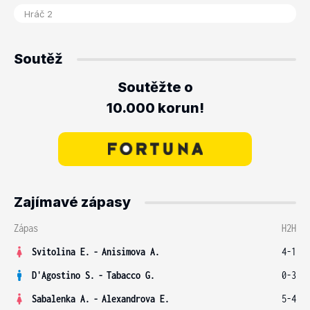
Soutěž
Soutěžte o
10.000 korun!
Zajímavé zápasy
Zápas
H2H
Svitolina E.
-
Anisimova A.
4-1
D'Agostino S.
-
Tabacco G.
0-3
Sabalenka A.
-
Alexandrova E.
5-4