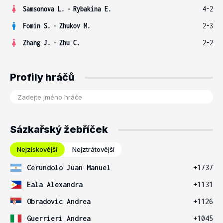
Samsonova L.
-
Rybakina E.
4-2
Fomin S.
-
Zhukov M.
2-3
Zhang J.
-
Zhu C.
2-2
Profily hráčů
Sázkařský žebříček
Nejziskovější
Nejztrátovější
Cerundolo Juan Manuel
+1737
Eala Alexandra
+1131
Obradovic Andrea
+1126
Guerrieri Andrea
+1045