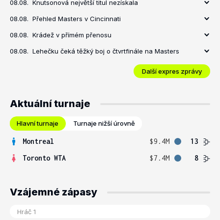
08.08.
Knutsonová největší titul nezískala
08.08.
Přehled Masters v Cincinnati
08.08.
Krádež v přímém přenosu
08.08.
Lehečku čeká těžký boj o čtvrtfinále na Masters
Další expres zprávy
Aktuální turnaje
Hlavní turnaje
Turnaje nižší úrovně
Montreal
$9.4M
13
Toronto WTA
$7.4M
8
Vzájemné zápasy