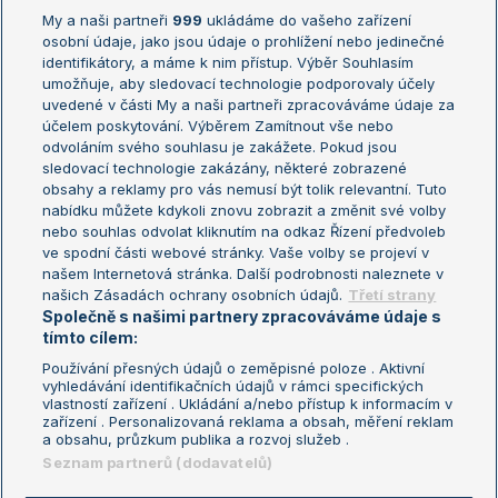
My a naši partneři
999
ukládáme do vašeho zařízení
Žebříček ATP (muži)
Australian Open
osobní údaje, jako jsou údaje o prohlížení nebo jedinečné
Žebříček WTA (ženy)
French Open
identifikátory, a máme k nim přístup. Výběr Souhlasím
umožňuje, aby sledovací technologie podporovaly účely
Sázkařský žebříček
Wimbledon
uvedené v části My a naši partneři zpracováváme údaje za
US Open
účelem poskytování. Výběrem Zamítnout vše nebo
odvoláním svého souhlasu je zakážete. Pokud jsou
Turnaj mistrů
sledovací technologie zakázány, některé zobrazené
Turnaj mistryň
obsahy a reklamy pro vás nemusí být tolik relevantní. Tuto
Aktualní trendy
nabídku můžete kdykoli znovu zobrazit a změnit své volby
nebo souhlas odvolat kliknutím na odkaz Řízení předvoleb
ve spodní části webové stránky. Vaše volby se projeví v
Fotbalové přestupy
našem Internetová stránka. Další podrobnosti naleznete v
Livesport Daily
našich Zásadách ochrany osobních údajů.
Třetí strany
Společně s našimi partnery zpracováváme údaje s
LS Prague Open
tímto cílem:
Používání přesných údajů o zeměpisné poloze . Aktivní
vyhledávání identifikačních údajů v rámci specifických
vlastností zařízení . Ukládání a/nebo přístup k informacím v
Podmínky užití
Nastavení soukromí
zařízení . Personalizovaná reklama a obsah, měření reklam
GDPR a žurnalistika
Reklama
a obsahu, průzkum publika a rozvoj služeb .
Informace o zpracování osobních
Kontakt
Seznam partnerů (dodavatelů)
údajů
Tiráž