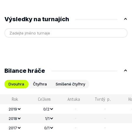
Výsledky na turnajích
Bilance hráče
Dvouhra
Čtyřhra
Smíšené čtyřhry
Rok
Celkem
Antuka
Tvrdý p.
H
-
-
2019
0/2
-
-
2018
1/1
-
-
2017
0/1