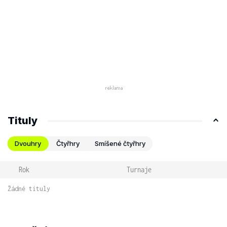
Tituly
Dvouhry
Čtyřhry
Smíšené čtyřhry
Rok
Turnaje
Žádné tituly