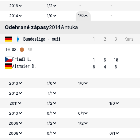
-
-
2016
1/2
-
1/0
2014
1/0
Odehrané zápasy
2014
Antuka
Bundesliga - muži
1
2
3
Kurs
10.08.
9K
Friedl L.
1
6
10
Altmaier D.
6
4
6
-
2013
1/0
1/0
-
-
2012
1/1
-
2011
1/2
1/0
-
2010
0/1
0/1
-
2009
1/2
1/2
-
2008
0/1
0/1