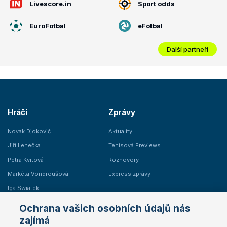
Livescore.in
Sport odds
EuroFotbal
eFotbal
Další partneři
Hráči
Zprávy
Novak Djokovič
Aktuality
Jiří Lehečka
Tenisová Previews
Petra Kvitová
Rozhovory
Markéta Vondroušová
Express zprávy
Iga Swiatek
Marie Bouzková
Ochrana vašich osobních údajů nás
Žebříčky
Kalendář turnajů
zajímá