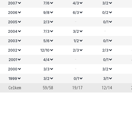
2007
7/6
4/3
3/2
2006
9/8
6/3
0/2
-
2005
2/3
0/1
-
2004
7/3
3/2
2003
5/6
1/2
0/1
2002
12/10
2/3
2/3
-
2001
4/4
0/1
-
2000
3/3
3/2
1999
3/2
0/1
3/1
Celkem
59/58
19/17
12/14