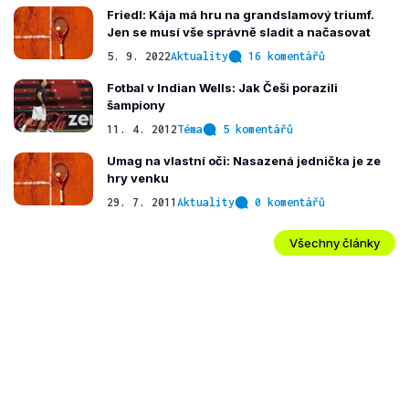
Friedl: Kája má hru na grandslamový triumf.
Jen se musí vše správně sladit a načasovat
5. 9. 2022
Aktuality
16 komentářů
Fotbal v Indian Wells: Jak Češi porazili
šampiony
11. 4. 2012
Téma
5 komentářů
Umag na vlastní oči: Nasazená jednička je ze
hry venku
29. 7. 2011
Aktuality
0 komentářů
Všechny články