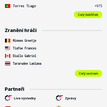
Torres Tiago
+975
Celý žebříček
Zranění hráči
Minnen Greetje
Tiafoe Frances
Diallo Gabriel
Tararudee Lanlana
Celý seznam
Partneři
Live výsledky
Zprávy