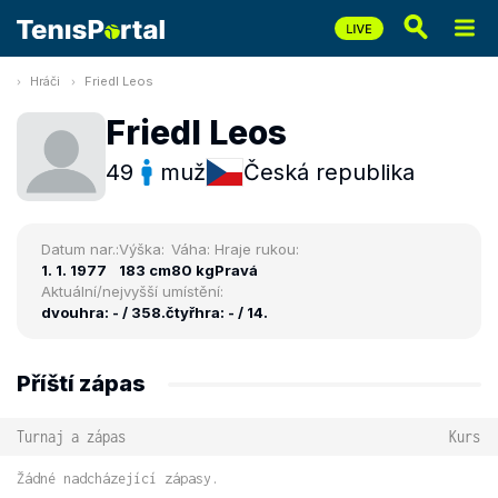
Hráči
Friedl Leos
Friedl Leos
49
muž
Česká republika
Datum nar.:
Výška:
Váha:
Hraje rukou:
1. 1. 1977
183 cm
80 kg
Pravá
Aktuální/nejvyšší umístění:
dvouhra: - / 358.
čtyřhra: - / 14.
Příští zápas
Turnaj a zápas
Kurs
Žádné nadcházející zápasy.