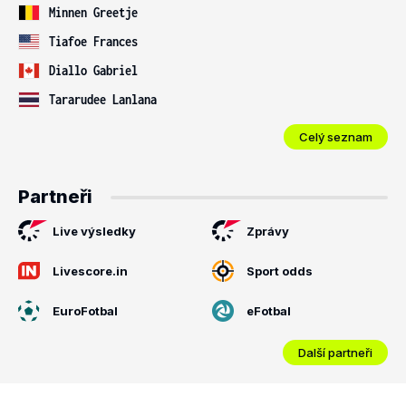
Minnen Greetje
Tiafoe Frances
Diallo Gabriel
Tararudee Lanlana
Celý seznam
Partneři
Live výsledky
Zprávy
Livescore.in
Sport odds
EuroFotbal
eFotbal
Další partneři