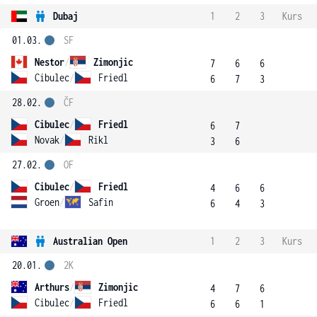
Dubaj
1
2
3
Kurs
01.03.
SF
Nestor
/
Zimonjic
7
6
6
Cibulec
/
Friedl
6
7
3
28.02.
ČF
Cibulec
/
Friedl
6
7
Novak
/
Rikl
3
6
27.02.
OF
Cibulec
/
Friedl
4
6
6
Groen
/
Safin
6
4
3
Australian Open
1
2
3
Kurs
20.01.
2K
Arthurs
/
Zimonjic
4
7
6
Cibulec
/
Friedl
6
6
1