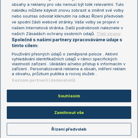
Turnaj mistryň
obsahy a reklamy pro vás nemusí být tolik relevantní. Tuto
Aktualní trendy
nabídku můžete kdykoli znovu zobrazit a změnit své volby
nebo souhlas odvolat kliknutím na odkaz Řízení předvoleb
ve spodní části webové stránky. Vaše volby se projeví v
Fotbalové přestupy
našem Internetová stránka. Další podrobnosti naleznete v
Livesport Daily
našich Zásadách ochrany osobních údajů.
Třetí strany
Společně s našimi partnery zpracováváme údaje s
LS Prague Open
tímto cílem:
Používání přesných údajů o zeměpisné poloze . Aktivní
vyhledávání identifikačních údajů v rámci specifických
vlastností zařízení . Ukládání a/nebo přístup k informacím v
Podmínky užití
Nastavení soukromí
zařízení . Personalizovaná reklama a obsah, měření reklam
GDPR a žurnalistika
Reklama
a obsahu, průzkum publika a rozvoj služeb .
Informace o zpracování osobních
Kontakt
Seznam partnerů (dodavatelů)
údajů
Tiráž
Souhlasím
Copyright © 2008-2026 TenisPortal.cz. Využíváme zpravodajství ČTK.
Zamítnout vše
Řízení předvoleb