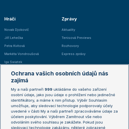
Hráči
Zprávy
Novak Djokovič
Aktuality
Jiří Lehečka
Tenisová Previews
Petra Kvitová
Rozhovory
Markéta Vondroušová
Express zprávy
Iga Swiatek
Marie Bouzková
Ochrana vašich osobních údajů nás
Žebříčky
Kalendář turnajů
zajímá
My a naši partneři
999
ukládáme do vašeho zařízení
Žebříček ATP (muži)
Australian Open
osobní údaje, jako jsou údaje o prohlížení nebo jedinečné
Žebříček WTA (ženy)
French Open
identifikátory, a máme k nim přístup. Výběr Souhlasím
umožňuje, aby sledovací technologie podporovaly účely
Sázkařský žebříček
Wimbledon
uvedené v části My a naši partneři zpracováváme údaje za
US Open
účelem poskytování. Výběrem Zamítnout vše nebo
odvoláním svého souhlasu je zakážete. Pokud jsou
Turnaj mistrů
sledovací technologie zakázány, některé zobrazené