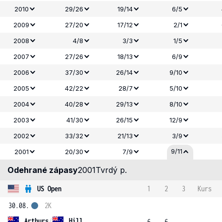
2010
29/26
19/14
6/5
2009
27/20
17/12
2/1
2008
4/8
3/3
1/5
2007
27/26
18/13
6/9
2006
37/30
26/14
9/10
2005
42/22
28/7
5/10
2004
40/28
29/13
8/10
2003
41/30
26/15
12/9
2002
33/32
21/13
3/9
9/11
2001
20/30
7/9
Odehrané zápasy
2001
Tvrdý p.
US Open
1
2
3
Kurs
30.08.
2K
Arthurs
/
Hill
6
6