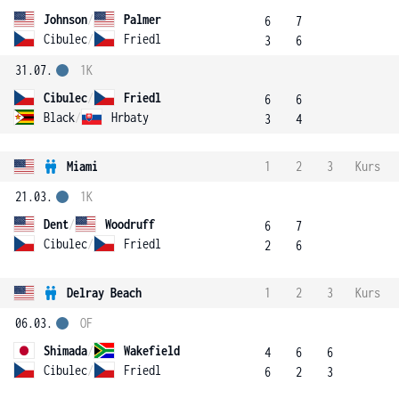
Johnson
/
Palmer
6
7
Cibulec
/
Friedl
3
6
31.07.
1K
Cibulec
/
Friedl
6
6
Black
/
Hrbaty
3
4
Miami
1
2
3
Kurs
21.03.
1K
Dent
/
Woodruff
6
7
Cibulec
/
Friedl
2
6
Delray Beach
1
2
3
Kurs
06.03.
OF
Shimada
/
Wakefield
4
6
6
Cibulec
/
Friedl
6
2
3