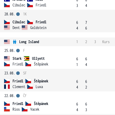
Cibulec
/
Friedl
3
4
28.08.
1K
Cibulec
/
Friedl
6
7
Dent
/
Goldstein
4
6
Long Island
1
2
3
Kurs
25.08.
F
Stark
/
Ullyett
6
6
Friedl
/
Štěpánek
1
4
23.08.
SF
Friedl
/
Štěpánek
6
6
Clement
/
Luxa
4
2
22.08.
ČF
Friedl
/
Štěpánek
6
6
Rios
/
Vacek
4
3