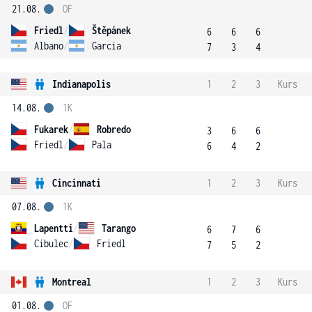
21.08.
OF
Friedl
/
Štěpánek
6
6
6
Albano
/
Garcia
7
3
4
Indianapolis
1
2
3
Kurs
14.08.
1K
Fukarek
/
Robredo
3
6
6
Friedl
/
Pala
6
4
2
Cincinnati
1
2
3
Kurs
07.08.
1K
Lapentti
/
Tarango
6
7
6
Cibulec
/
Friedl
7
5
2
Montreal
1
2
3
Kurs
01.08.
OF