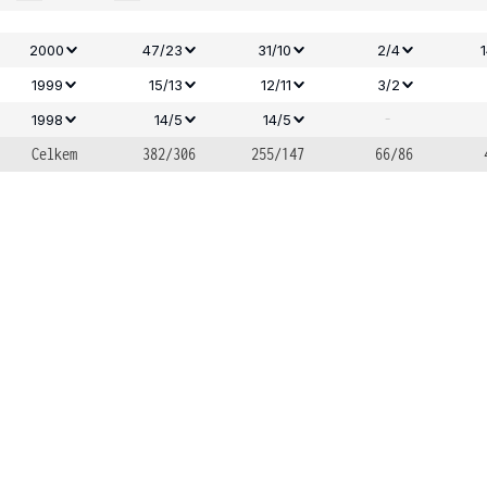
2000
47/23
31/10
2/4
1999
15/13
12/11
3/2
-
1998
14/5
14/5
Celkem
382/306
255/147
66/86