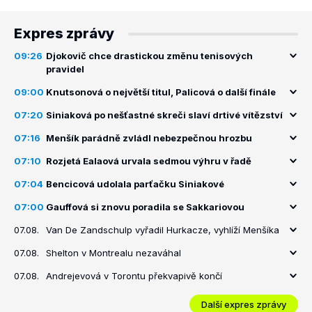
Expres zprávy
09:26
Djokovič chce drastickou změnu tenisových
pravidel
09:00
Knutsonová o největší titul, Palicová o další finále
07:20
Siniaková po nešťastné skreči slaví drtivé vítězství
07:16
Menšík parádně zvládl nebezpečnou hrozbu
07:10
Rozjetá Ealaová urvala sedmou výhru v řadě
07:04
Bencicová udolala parťačku Siniakové
07:00
Gauffová si znovu poradila se Sakkariovou
07.08.
Van De Zandschulp vyřadil Hurkacze, vyhlíží Menšíka
07.08.
Shelton v Montrealu nezaváhal
07.08.
Andrejevová v Torontu překvapivě končí
Další expres zprávy