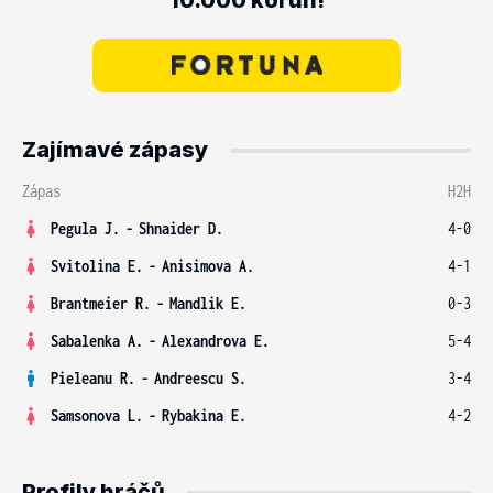
10.000 korun!
Zajímavé zápasy
Zápas
H2H
Pegula J.
-
Shnaider D.
4-0
Svitolina E.
-
Anisimova A.
4-1
Brantmeier R.
-
Mandlik E.
0-3
Sabalenka A.
-
Alexandrova E.
5-4
Pieleanu R.
-
Andreescu S.
3-4
Samsonova L.
-
Rybakina E.
4-2
Profily hráčů