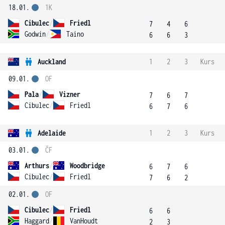
18.01.
1K
Cibulec
/
Friedl
7
4
6
Godwin
/
Taino
6
6
3
Auckland
1
2
3
Kurs
09.01.
OF
Pala
/
Vizner
7
6
7
Cibulec
/
Friedl
6
7
6
Adelaide
1
2
3
Kurs
03.01.
ČF
Arthurs
/
Woodbridge
6
7
6
Cibulec
/
Friedl
7
6
2
02.01.
OF
Cibulec
/
Friedl
6
6
Haggard
/
VanHoudt
2
3