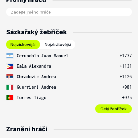
Sázkařský žebříček
Nejziskovější
Nejztrátovější
Cerundolo Juan Manuel
+1737
Eala Alexandra
+1131
Obradovic Andrea
+1126
Guerrieri Andrea
+981
Torres Tiago
+975
Celý žebříček
Zranění hráči