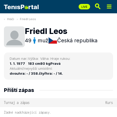
Hráči
Friedl Leos
Friedl Leos
49
muž
Česká republika
Datum nar.:
Výška:
Váha:
Hraje rukou:
1. 1. 1977
183 cm
80 kg
Pravá
Aktuální/nejvyšší umístění:
dvouhra: - / 358.
čtyřhra: - / 14.
Příští zápas
Turnaj a zápas
Kurs
Žádné nadcházející zápasy.