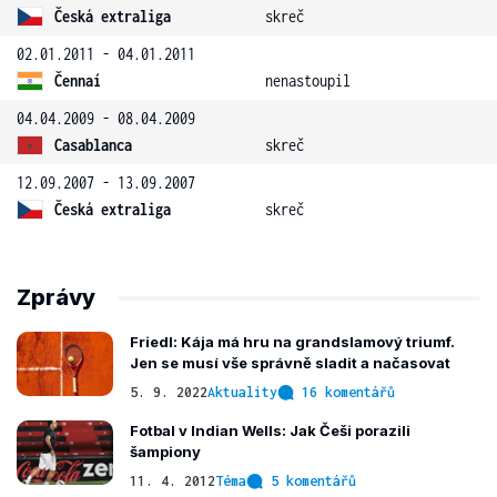
Česká extraliga
skreč
02.01.2011 - 04.01.2011
Čennaí
nenastoupil
04.04.2009 - 08.04.2009
Casablanca
skreč
12.09.2007 - 13.09.2007
Česká extraliga
skreč
Zprávy
Friedl: Kája má hru na grandslamový triumf.
Jen se musí vše správně sladit a načasovat
5. 9. 2022
Aktuality
16 komentářů
Fotbal v Indian Wells: Jak Češi porazili
šampiony
11. 4. 2012
Téma
5 komentářů