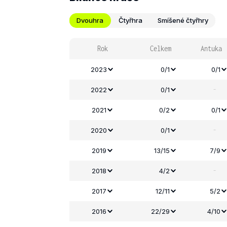
Dvouhra
Čtyřhra
Smíšené čtyřhry
Rok
Celkem
Antuka
2023
0/1
0/1
-
2022
0/1
2021
0/2
0/1
-
2020
0/1
2019
13/15
7/9
-
2018
4/2
2017
12/11
5/2
2016
22/29
4/10