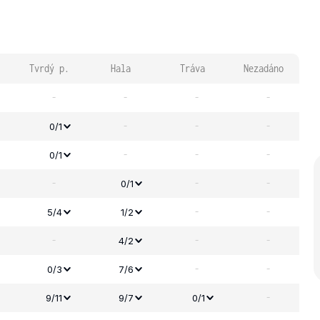
Tvrdý p.
Hala
Tráva
Nezadáno
-
-
-
-
-
-
-
0/1
-
-
-
0/1
-
-
-
0/1
-
-
5/4
1/2
-
-
-
4/2
-
-
0/3
7/6
-
9/11
9/7
0/1