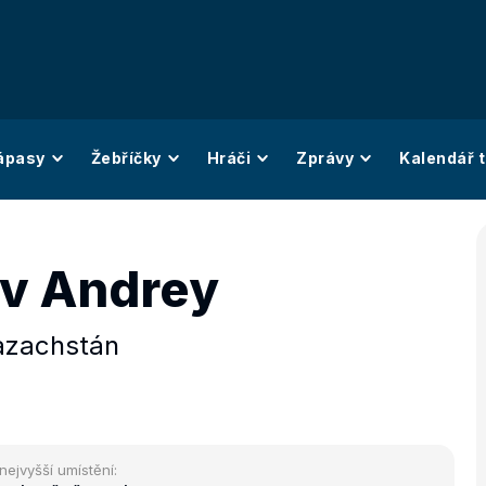
ápasy
Žebříčky
Hráči
Zprávy
Kalendář t
v Andrey
azachstán
nejvyšší umístění: