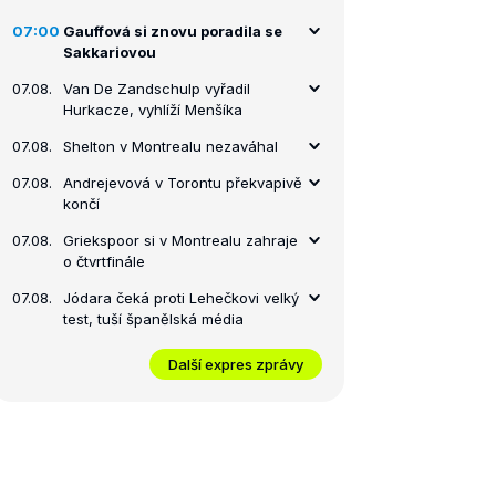
07:00
Gauffová si znovu poradila se
Sakkariovou
07.08.
Van De Zandschulp vyřadil
Hurkacze, vyhlíží Menšíka
07.08.
Shelton v Montrealu nezaváhal
07.08.
Andrejevová v Torontu překvapivě
končí
07.08.
Griekspoor si v Montrealu zahraje
o čtvrtfinále
07.08.
Jódara čeká proti Lehečkovi velký
test, tuší španělská média
Další expres zprávy