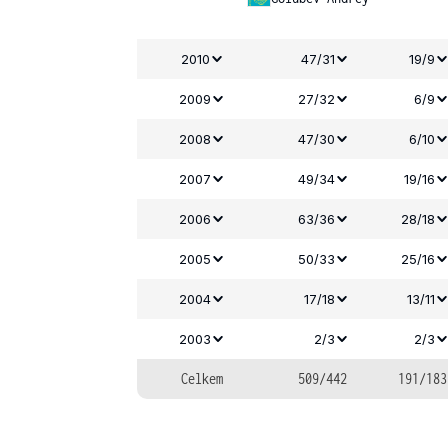
2010
47/31
19/9
2009
27/32
6/9
2008
47/30
6/10
2007
49/34
19/16
2006
63/36
28/18
2005
50/33
25/16
2004
17/18
13/11
2003
2/3
2/3
Celkem
509/442
191/183