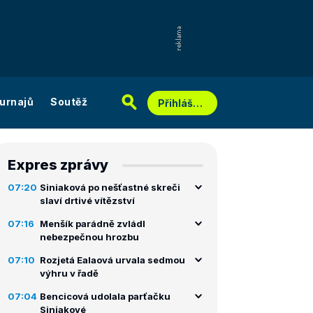
urnajů
Soutěž
Přihlášení
Expres zprávy
07:20
Siniaková po nešťastné skreči
slaví drtivé vítězství
07:16
Menšík parádně zvládl
nebezpečnou hrozbu
07:10
Rozjetá Ealaová urvala sedmou
výhru v řadě
07:04
Bencicová udolala parťačku
Siniakové