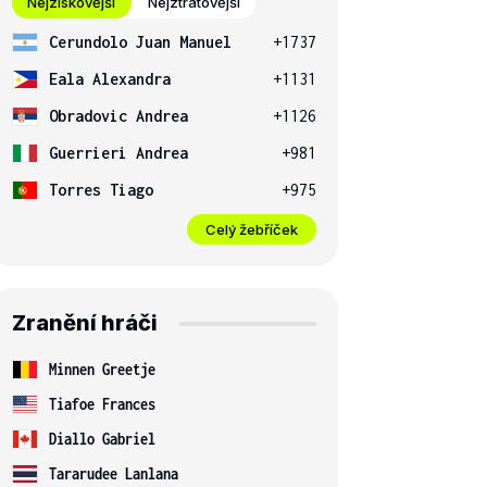
Nejziskovější
Nejztrátovější
Cerundolo Juan Manuel
+1737
Eala Alexandra
+1131
Obradovic Andrea
+1126
Guerrieri Andrea
+981
Torres Tiago
+975
Celý žebříček
Zranění hráči
Minnen Greetje
Tiafoe Frances
Diallo Gabriel
Tararudee Lanlana