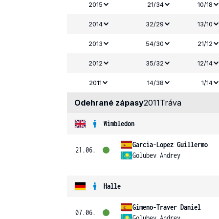
2015
21/34
10/18
2014
32/29
13/10
2013
54/30
21/12
2012
35/32
12/14
2011
14/38
1/14
Odehrané zápasy
2011
Tráva
Wimbledon
Garcia-Lopez Guillermo
21.06.
Golubev Andrey
Halle
Gimeno-Traver Daniel
07.06.
Golubev Andrey