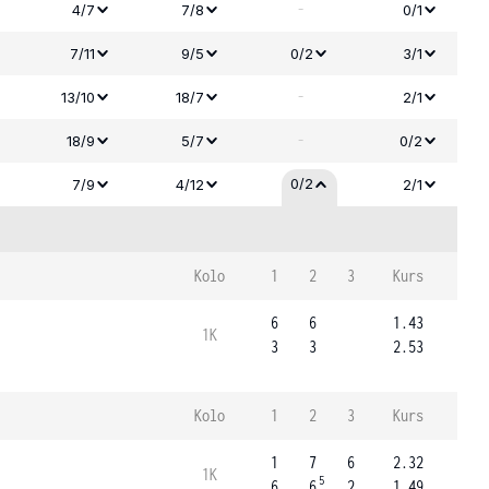
-
4/7
7/8
0/1
7/11
9/5
0/2
3/1
-
13/10
18/7
2/1
-
18/9
5/7
0/2
0/2
7/9
4/12
2/1
Kolo
1
2
3
Kurs
6
6
1.43
1K
3
3
2.53
Kolo
1
2
3
Kurs
1
7
6
2.32
1K
5
6
6
2
1.49