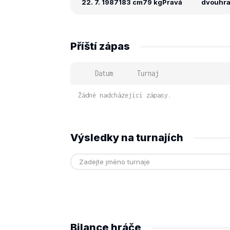
22. 7. 1987
183 cm
79 kg
Pravá
dvouhra:
Příští zápas
Datum
Turnaj
Žádné nadcházející zápasy.
Výsledky na turnajích
Bilance hráče