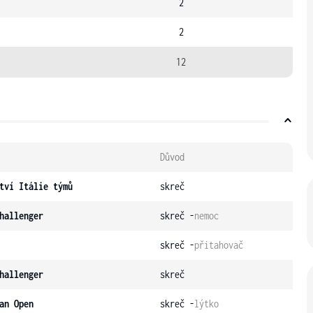
2
2
12
Důvod
tví Itálie týmů
skreč
hallenger
skreč -
nemoc
skreč -
přitahovač
hallenger
skreč
an Open
skreč -
lýtko