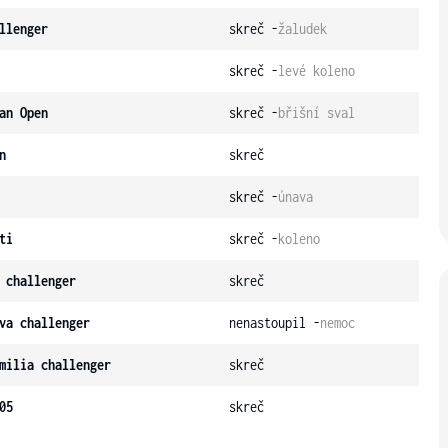
llenger
skreč -
žaludek
skreč -
levé koleno
an Open
skreč -
břišní sval
n
skreč
skreč -
únava
ti
skreč -
koleno
 challenger
skreč
va challenger
nenastoupil -
nemoc
milia challenger
skreč
05
skreč