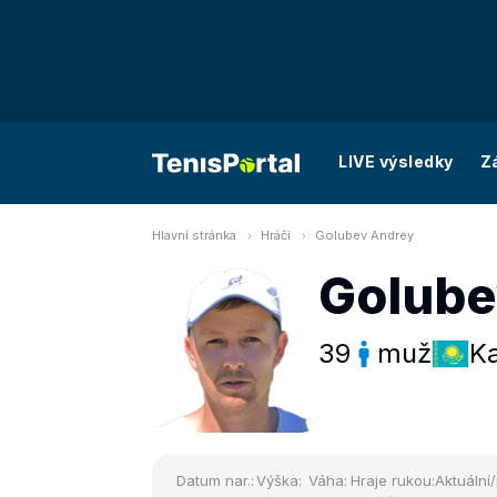
LIVE výsledky
Z
Hlavní stránka
Hráči
Golubev Andrey
Golube
39
muž
K
Datum nar.:
Výška:
Váha:
Hraje rukou:
Aktuální/