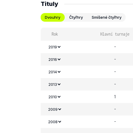
Tituly
Dvouhry
Čtyřhry
Smíšené čtyřhry
Rok
Hlavní turnaje
-
2019
-
2016
-
2014
-
2013
1
2010
-
2009
-
2008