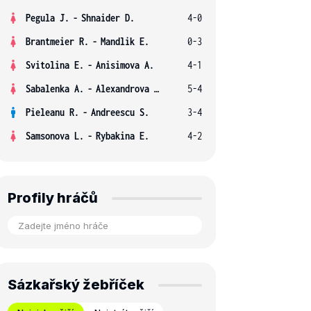
Pegula J.
-
Shnaider D.
4-0
Brantmeier R.
-
Mandlik E.
0-3
Svitolina E.
-
Anisimova A.
4-1
Sabalenka A.
-
Alexandrova E.
5-4
Pieleanu R.
-
Andreescu S.
3-4
Samsonova L.
-
Rybakina E.
4-2
Profily hráčů
Sázkařský žebříček