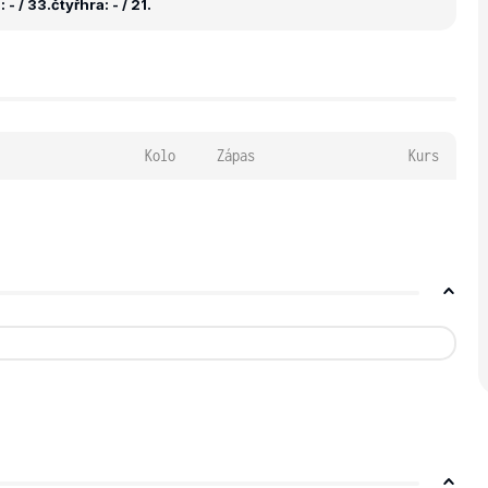
 - / 33.
čtyřhra: - / 21.
Kolo
Zápas
Kurs