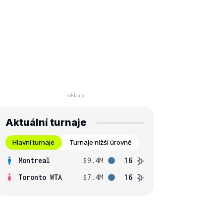
Aktuální turnaje
Hlavní turnaje
Turnaje nižší úrovně
Montreal
$9.4M
16
Toronto WTA
$7.4M
16