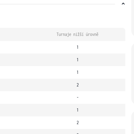
Turnaje nižší úrovně
1
1
1
2
-
1
2