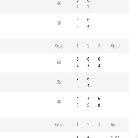
4K
4
2
6
6
3K
2
4
Kolo
1
2
3
Kurs
6
6
6
6K
4
7
4
7
6
5K
5
4
4
7
6
4K
6
5
0
Kolo
1
2
3
Kurs
6
6
1.97