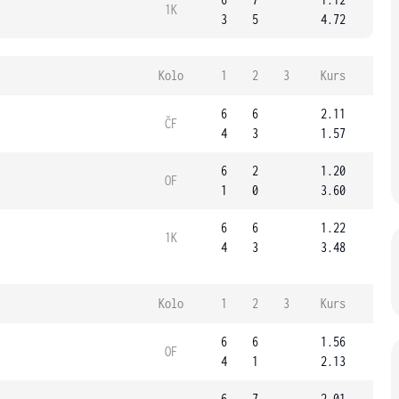
1K
3
5
4.72
Kolo
1
2
3
Kurs
6
6
2.11
ČF
4
3
1.57
6
2
1.20
OF
1
0
3.60
6
6
1.22
1K
4
3
3.48
Kolo
1
2
3
Kurs
6
6
1.56
OF
4
1
2.13
6
7
2.01