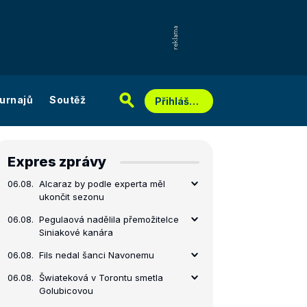
urnajů
Soutěž
Přihlášení
Expres zprávy
06.08.
Alcaraz by podle experta měl
ukončit sezonu
06.08.
Pegulaová nadělila přemožitelce
Siniakové kanára
06.08.
Fils nedal šanci Navonemu
06.08.
Šwiateková v Torontu smetla
Golubicovou