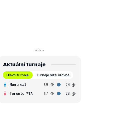
Aktuální turnaje
Hlavní turnaje
Turnaje nižší úrovně
Montreal
$9.4M
24
Toronto WTA
$7.4M
23