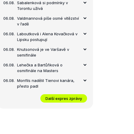
06.08.
Sabalenková si podmínky v
Torontu užívá
06.08.
Valdmannová píše osmé vítězství
v řadě
06.08.
Laboutková i Alena Kovačková v
Lipsku postupují
06.08.
Knutsonová je ve Varšavě v
semifinále
06.08.
Lehečka a Bartůňková o
osmifinále na Masters
06.08.
Monfils nadělil Tienovi kanára,
přesto padl
Další expres zprávy