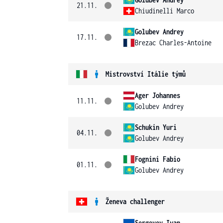
21.11.
Chiudinelli Marco
Golubev Andrey
17.11.
Brezac Charles-Antoine
Mistrovství Itálie týmů
Ager Johannes
11.11.
Golubev Andrey
Schukin Yuri
04.11.
Golubev Andrey
Fognini Fabio
01.11.
Golubev Andrey
Ženeva challenger
Sergeyev Ivan