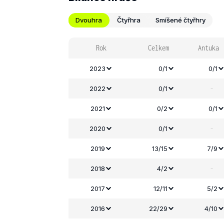
Dvouhra
Čtyřhra
Smíšené čtyřhry
Rok
Celkem
Antuka
2023
0/1
0/1
-
2022
0/1
2021
0/2
0/1
-
2020
0/1
2019
13/15
7/9
-
2018
4/2
2017
12/11
5/2
2016
22/29
4/10