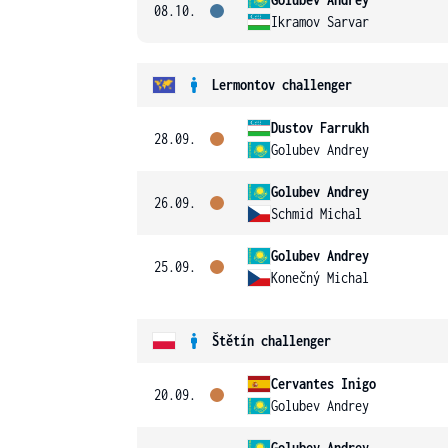
08.10.
Ikramov Sarvar
Lermontov challenger
Dustov Farrukh
28.09.
Golubev Andrey
Golubev Andrey
26.09.
Schmid Michal
Golubev Andrey
25.09.
Konečný Michal
Štětín challenger
Cervantes Inigo
20.09.
Golubev Andrey
Golubev Andrey