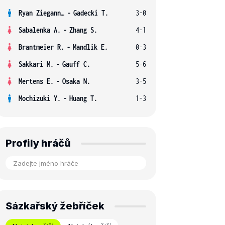
Ryan Ziegann S.
-
Gadecki T.
3-0
Sabalenka A.
-
Zhang S.
4-1
Brantmeier R.
-
Mandlik E.
0-3
Sakkari M.
-
Gauff C.
5-6
Mertens E.
-
Osaka N.
3-5
Mochizuki Y.
-
Huang T.
1-3
Profily hráčů
Sázkařský žebříček