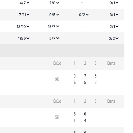
-
4/7
7/8
0/1
7/11
9/5
0/2
3/1
-
13/10
18/7
2/1
-
18/9
5/7
0/2
Kolo
1
2
3
Kurs
3
7
6
9K
6
5
2
Kolo
1
2
3
Kurs
6
6
5K
1
4
6
6