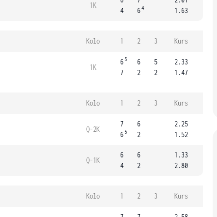
1K
4
4
6
1.63
Kolo
1
2
3
Kurs
5
6
6
5
2.33
1K
7
2
2
1.47
Kolo
1
2
3
Kurs
7
6
2.25
Q-2K
5
6
2
1.52
6
6
1.33
Q-1K
4
2
2.80
Kolo
1
2
3
Kurs
7
7
2.58