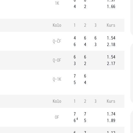
1K
4
2
1.66
Kolo
1
2
3
Kurs
4
6
6
1.54
Q-ČF
6
4
3
2.18
6
6
1.54
Q-OF
3
2
2.17
7
6
Q-1K
5
4
Kolo
1
2
3
Kurs
7
7
1.74
OF
4
6
5
1.89
6
7
1.12