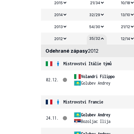
2015
21/34
10/18
2014
32/29
13/10
2013
54/30
21/12
35/32
2012
12/14
Odehrané zápasy
2012
Mistrovství Itálie týmů
Volandri Filippo
02.12.
Golubev Andrey
Mistrovství Francie
Golubev Andrey
24.11.
Bozoljac Ilija
Golubev Andrey