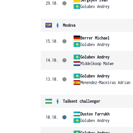
29.10.
Golubev Andrey
Moskva
Berrer Michael
15.10.
Golubev Andrey
Golubev Andrey
14.10.
Middelkoop Matwe
Golubev Andrey
13.10.
Menendez-Maceiras Adrian
Taškent challenger
Dustov Farrukh
10.10.
Golubev Andrey
Golubev Andrey