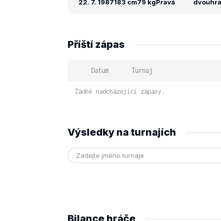
22. 7. 1987
183 cm
79 kg
Pravá
dvouhra:
Příští zápas
Datum
Turnaj
Žádné nadcházející zápasy.
Výsledky na turnajích
Bilance hráče