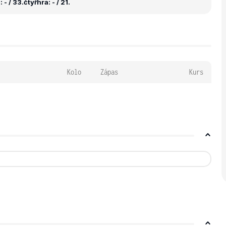
 - / 33.
čtyřhra: - / 21.
Kolo
Zápas
Kurs