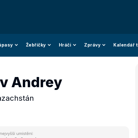
ápasy
Žebříčky
Hráči
Zprávy
Kalendář t
v Andrey
azachstán
nejvyšší umístění: