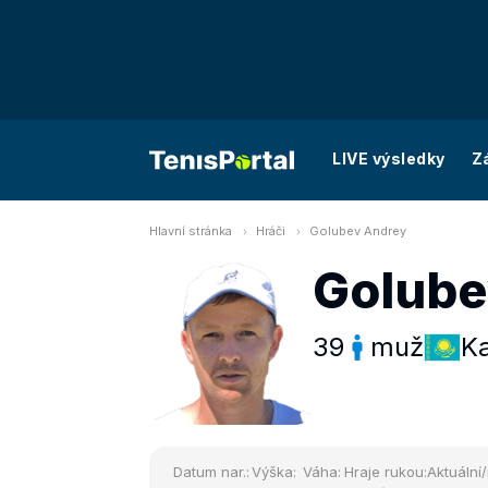
LIVE výsledky
Z
Hlavní stránka
Hráči
Golubev Andrey
Golube
39
muž
K
Datum nar.:
Výška:
Váha:
Hraje rukou:
Aktuální/