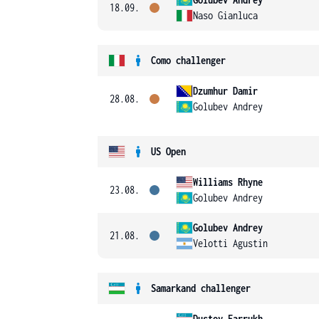
18.09.
Naso Gianluca
Como challenger
Dzumhur Damir
28.08.
Golubev Andrey
US Open
Williams Rhyne
23.08.
Golubev Andrey
Golubev Andrey
21.08.
Velotti Agustin
Samarkand challenger
Dustov Farrukh