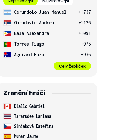
Nejziskovější
Nejztrátovější
Cerundolo Juan Manuel
+1737
Obradovic Andrea
+1126
Eala Alexandra
+1091
Torres Tiago
+975
Aguiard Enzo
+936
Celý žebříček
Zranění hráči
Diallo Gabriel
Tararudee Lanlana
Siniaková Kateřina
Munar Jaume