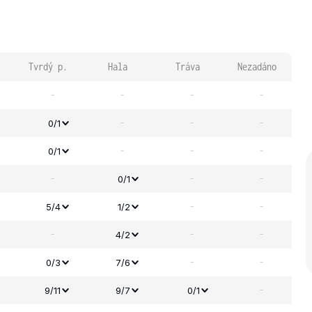
Tvrdý p.
Hala
Tráva
Nezadáno
-
-
-
-
-
-
-
0/1
-
-
-
0/1
-
-
-
0/1
-
-
5/4
1/2
-
-
-
4/2
-
-
0/3
7/6
-
9/11
9/7
0/1