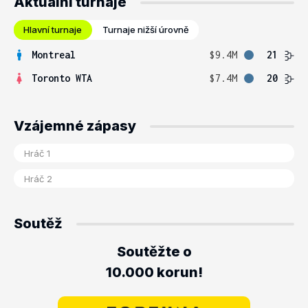
Aktuální turnaje
Hlavní turnaje
Turnaje nižší úrovně
Montreal
$9.4M
21
Toronto WTA
$7.4M
20
Vzájemné zápasy
Soutěž
Soutěžte o
10.000 korun!