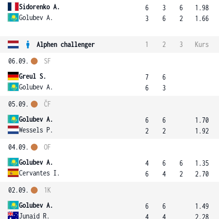
Sidorenko A.
6
3
6
1.98
Golubev A.
3
6
2
1.66
Alphen challenger
1
2
3
Kurs
06.09.
SF
Greul S.
7
6
Golubev A.
6
3
05.09.
ČF
Golubev A.
6
6
1.70
Wessels P.
2
2
1.92
04.09.
OF
Golubev A.
4
6
6
1.35
Cervantes I.
6
4
2
2.70
02.09.
1K
Golubev A.
6
6
1.49
Junaid R.
4
4
2.28