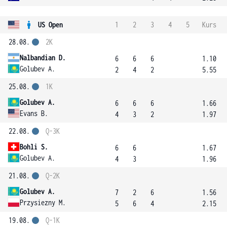
US Open
1
2
3
4
5
Kurs
28.08.
2K
Nalbandian D.
6
6
6
1.10
Golubev A.
2
4
2
5.55
25.08.
1K
Golubev A.
6
6
6
1.66
Evans B.
4
3
2
1.97
22.08.
Q-3K
Bohli S.
6
6
1.67
Golubev A.
4
3
1.96
21.08.
Q-2K
Golubev A.
7
2
6
1.56
Przysiezny M.
5
6
4
2.15
19.08.
Q-1K