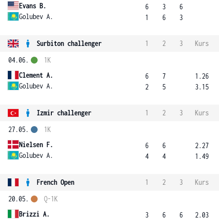
Evans B.
6
3
6
Golubev A.
1
6
3
Surbiton challenger
1
2
3
Kurs
04.06.
1K
Clement A.
6
7
1.26
Golubev A.
2
5
3.15
Izmir challenger
1
2
3
Kurs
27.05.
1K
Nielsen F.
6
6
2.27
Golubev A.
4
4
1.49
French Open
1
2
3
Kurs
20.05.
Q-1K
Brizzi A.
3
6
6
2.03