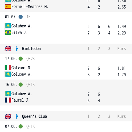
6
6
1.36
Fornell-Mestres M.
4
2
2.65
01.07.
1K
Golubev A.
6
6
6
1.49
Silva J.
7
3
4
2.29
Wimbledon
1
2
3
Kurs
17.06.
Q-2K
Galvani S.
7
6
1.81
Golubev A.
5
2
1.79
16.06.
Q-1K
Golubev A.
7
6
Faurel J.
6
4
Queen's Club
1
2
3
Kurs
07.06.
Q-1K