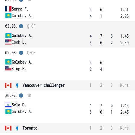
Serra F.
6
6
1.51
Golubev A.
4
1
2.25
03.08.
Q-ČF
Golubev A.
4
7
6
1.45
Cook L.
6
6
2
2.39
02.08.
Q-OF
Golubev A.
6
6
King P.
2
4
Vancouver challenger
1
2
3
Kurs
30.07.
1K
Sela D.
4
7
6
1.43
Golubev A.
6
6
1
2.45
Toronto
1
2
3
Kurs