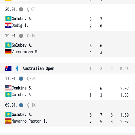
20.01.
Q-OF
Golubev A.
6
7
Dodig I.
2
6
19.01.
Q-1K
Golubev A.
6
6
Zimmermann M.
4
3
Australian Open
1
2
3
Kurs
11.01.
Q-2K
Jenkins S.
6
6
2.02
Golubev A.
1
3
1.63
09.01.
Q-1K
Golubev A.
6
7
6
1.60
Navarro-Pastor I.
7
5
3
2.07