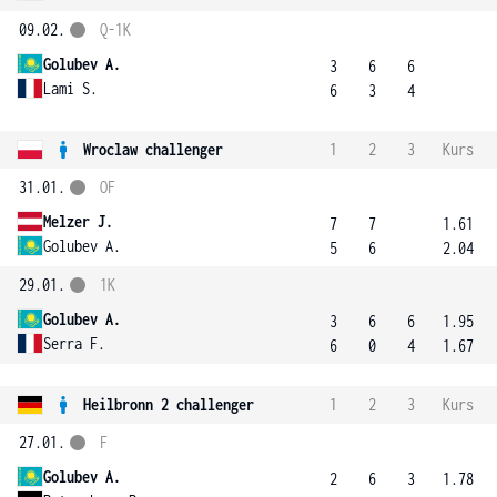
09.02.
Q-1K
Golubev A.
3
6
6
Lami S.
6
3
4
Wroclaw challenger
1
2
3
Kurs
31.01.
OF
Melzer J.
7
7
1.61
Golubev A.
5
6
2.04
29.01.
1K
Golubev A.
3
6
6
1.95
Serra F.
6
0
4
1.67
Heilbronn 2 challenger
1
2
3
Kurs
27.01.
F
Golubev A.
2
6
3
1.78