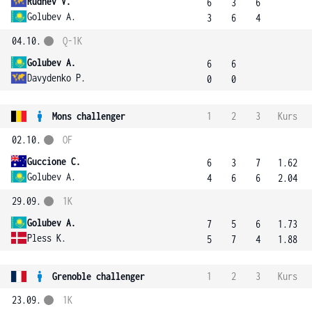
Rudnev V.
6
3
6
Golubev A.
3
6
4
04.10.
Q-1K
Golubev A.
6
6
Davydenko P.
0
0
Mons challenger
1
2
3
Kurs
02.10.
OF
Guccione C.
6
3
7
1.62
Golubev A.
4
6
6
2.04
29.09.
1K
Golubev A.
7
5
6
1.73
Pless K.
5
7
4
1.88
Grenoble challenger
1
2
3
Kurs
23.09.
1K