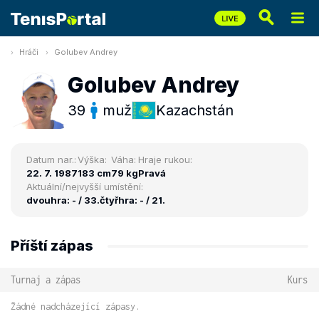
Hráči
Golubev Andrey
Golubev Andrey
39
muž
Kazachstán
Datum nar.:
Výška:
Váha:
Hraje rukou:
22. 7. 1987
183 cm
79 kg
Pravá
Aktuální/nejvyšší umístění:
dvouhra: - / 33.
čtyřhra: - / 21.
Příští zápas
Turnaj a zápas
Kurs
Žádné nadcházející zápasy.