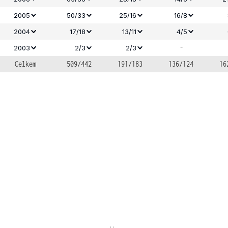
2005
50/33
25/16
16/8
2004
17/18
13/11
4/5
-
2003
2/3
2/3
Celkem
509/442
191/183
136/124
16