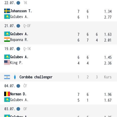
22.07.
1K
Johansson T.
7
6
1.34
Golubev A.
6
1
2.77
21.07.
Q-OF
Golubev A.
7
6
6
1.63
Bopanna R.
6
7
4
2.01
19.07.
Q-1K
Golubev A.
6
6
1.45
King P.
4
4
2.36
Cordoba challenger
1
2
3
Kurs
04.07.
ČF
Norman D.
7
6
1.96
Golubev A.
5
1
1.67
03.07.
OF
Golubev A.