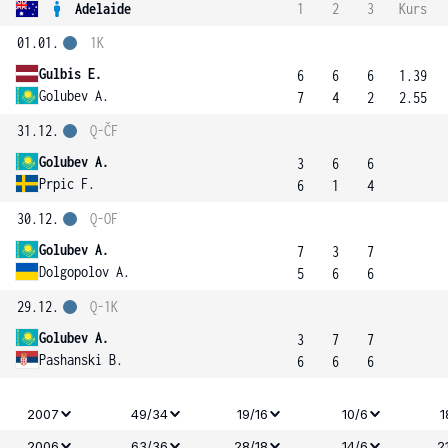
Adelaide
1
2
3
Kurs
01.01.
1K
Gulbis E.
6
6
6
1.39
Golubev A.
7
4
2
2.55
31.12.
Q-ČF
Golubev A.
3
6
6
Prpic F.
6
1
4
30.12.
Q-OF
Golubev A.
7
3
7
Dolgopolov A.
5
6
6
29.12.
Q-1K
Golubev A.
3
7
7
Pashanski B.
6
6
6
2007
49/34
19/16
10/6
1
2006
63/36
28/18
14/6
2