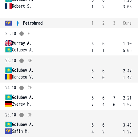
Robert S.
1
2
3.06
Petrohrad
1
2
3
Kurs
26.10.
F
Murray A.
6
6
1.10
Golubev A.
1
1
5.05
25.10.
SF
Golubev A.
6
6
2.47
Hanescu V.
3
0
1.42
24.10.
ČF
Golubev A.
6
6
7
2.21
Zverev M.
7
4
6
1.52
23.10.
OF
Golubev A.
6
6
3.43
Safin M.
4
2
1.22