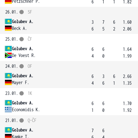
Petzschner P.
6
1
1
1.82
26.01.
SF
Golubev A.
3
7
6
1.60
Beck A.
6
5
2
2.06
25.01.
ČF
Golubev A.
6
6
1.64
De Voest R.
4
0
1.99
24.01.
OF
Golubev A.
6
3
6
2.66
Mayer F.
4
6
1
1.35
23.01.
1K
Golubev A.
6
6
1.70
Economidis K.
1
0
1.92
21.01.
Q-ČF
Golubev A.
7
6
Kamke T.
6
4