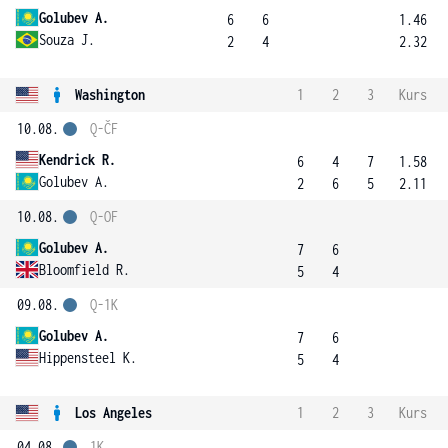
Golubev A.
6
6
1.46
Souza J.
2
4
2.32
Washington
1
2
3
Kurs
10.08.
Q-ČF
Kendrick R.
6
4
7
1.58
Golubev A.
2
6
5
2.11
10.08.
Q-OF
Golubev A.
7
6
Bloomfield R.
5
4
09.08.
Q-1K
Golubev A.
7
6
Hippensteel K.
5
4
Los Angeles
1
2
3
Kurs
04.08.
1K