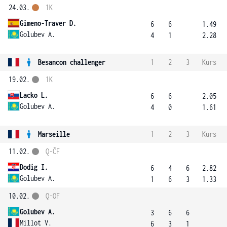
24.03.
1K
Gimeno-Traver D.
6
6
1.49
Golubev A.
4
1
2.28
Besancon challenger
1
2
3
Kurs
19.02.
1K
Lacko L.
6
6
2.05
Golubev A.
4
0
1.61
Marseille
1
2
3
Kurs
11.02.
Q-ČF
Dodig I.
6
4
6
2.82
Golubev A.
1
6
3
1.33
10.02.
Q-OF
Golubev A.
3
6
6
Millot V.
6
3
1