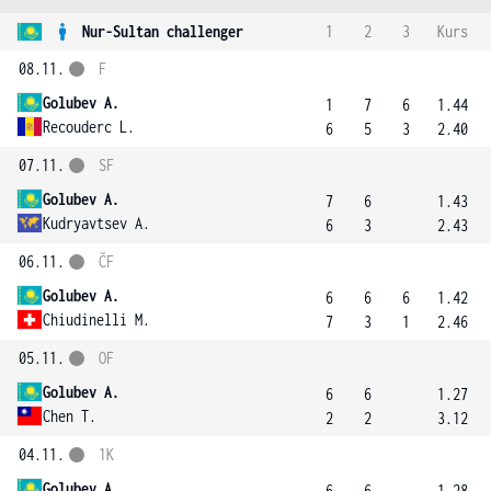
Nur-Sultan challenger
1
2
3
Kurs
08.11.
F
Golubev A.
1
7
6
1.44
Recouderc L.
6
5
3
2.40
07.11.
SF
Golubev A.
7
6
1.43
Kudryavtsev A.
6
3
2.43
06.11.
ČF
Golubev A.
6
6
6
1.42
Chiudinelli M.
7
3
1
2.46
05.11.
OF
Golubev A.
6
6
1.27
Chen T.
2
2
3.12
04.11.
1K
Golubev A.
6
6
1.28