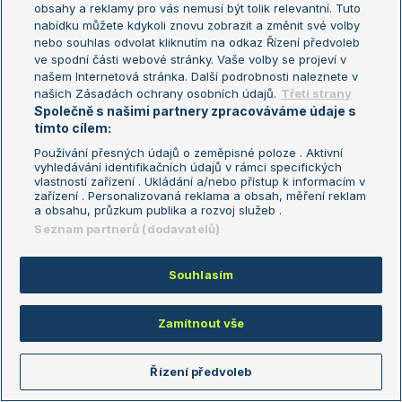
obsahy a reklamy pro vás nemusí být tolik relevantní. Tuto
nabídku můžete kdykoli znovu zobrazit a změnit své volby
nebo souhlas odvolat kliknutím na odkaz Řízení předvoleb
Sázkařský žebříček
ve spodní části webové stránky. Vaše volby se projeví v
našem Internetová stránka. Další podrobnosti naleznete v
Nejziskovější
Nejztrátovější
našich Zásadách ochrany osobních údajů.
Třetí strany
Společně s našimi partnery zpracováváme údaje s
Cerundolo Juan Manuel
+1737
tímto cílem:
Obradovic Andrea
+1126
Používání přesných údajů o zeměpisné poloze . Aktivní
vyhledávání identifikačních údajů v rámci specifických
Eala Alexandra
+1091
vlastností zařízení . Ukládání a/nebo přístup k informacím v
zařízení . Personalizovaná reklama a obsah, měření reklam
Torres Tiago
+975
a obsahu, průzkum publika a rozvoj služeb .
Seznam partnerů (dodavatelů)
Aguiard Enzo
+936
Celý žebříček
Souhlasím
Zamítnout vše
Zranění hráči
Tiafoe Frances
Řízení předvoleb
Diallo Gabriel