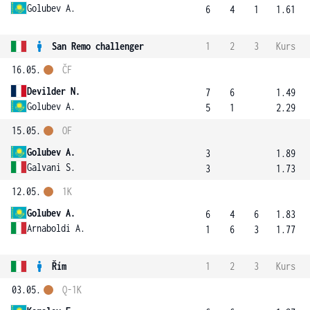
Golubev A.
6
4
1
1.61
San Remo challenger
1
2
3
Kurs
16.05.
ČF
Devilder N.
7
6
1.49
Golubev A.
5
1
2.29
15.05.
OF
Golubev A.
3
1.89
Galvani S.
3
1.73
12.05.
1K
Golubev A.
6
4
6
1.83
Arnaboldi A.
1
6
3
1.77
Řím
1
2
3
Kurs
03.05.
Q-1K