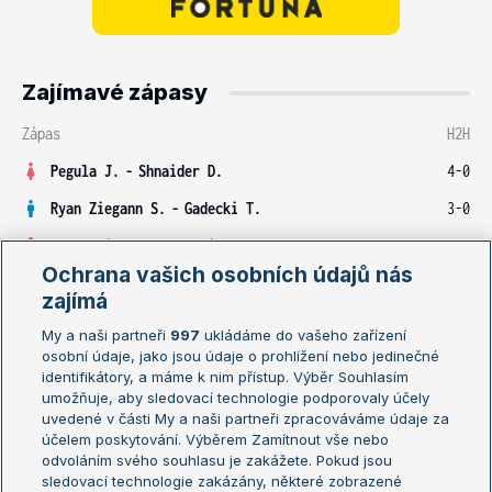
Zajímavé zápasy
Zápas
H2H
Pegula J.
-
Shnaider D.
4-0
Ryan Ziegann S.
-
Gadecki T.
3-0
Brantmeier R.
-
Mandlik E.
0-3
Ochrana vašich osobních údajů nás
Sakkari M.
-
Gauff C.
5-6
zajímá
Sabalenka A.
-
Alexandrova E.
5-4
My a naši partneři
997
ukládáme do vašeho zařízení
osobní údaje, jako jsou údaje o prohlížení nebo jedinečné
Mertens E.
-
Osaka N.
3-5
identifikátory, a máme k nim přístup. Výběr Souhlasím
umožňuje, aby sledovací technologie podporovaly účely
uvedené v části My a naši partneři zpracováváme údaje za
Profily hráčů
účelem poskytování. Výběrem Zamítnout vše nebo
odvoláním svého souhlasu je zakážete. Pokud jsou
sledovací technologie zakázány, některé zobrazené