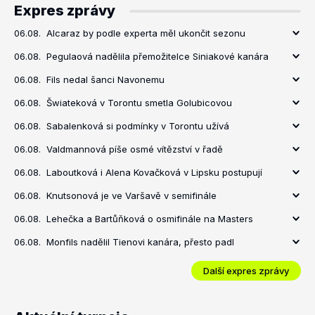
Expres zprávy
06.08.
Alcaraz by podle experta měl ukončit sezonu
06.08.
Pegulaová nadělila přemožitelce Siniakové kanára
06.08.
Fils nedal šanci Navonemu
06.08.
Šwiateková v Torontu smetla Golubicovou
06.08.
Sabalenková si podmínky v Torontu užívá
06.08.
Valdmannová píše osmé vítězství v řadě
06.08.
Laboutková i Alena Kovačková v Lipsku postupují
06.08.
Knutsonová je ve Varšavě v semifinále
06.08.
Lehečka a Bartůňková o osmifinále na Masters
06.08.
Monfils nadělil Tienovi kanára, přesto padl
Další expres zprávy