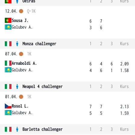
Oeiras
1
2
3
Kurs
12.04.
Q-1K
Sousa J.
6
7
Golubev A.
3
6
Monza challenger
1
2
3
Kurs
07.04.
1K
Arnaboldi A.
6
4
6
2.09
Golubev A.
4
6
1
1.58
Neapol 4 challenger
1
2
3
Kurs
01.04.
1K
Rosol L.
7
7
2.13
Golubev A.
5
5
1.59
Barletta challenger
1
2
3
Kurs