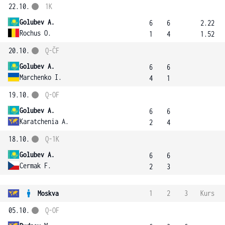
22.10.
1K
Golubev A.
6
6
2.22
Rochus O.
1
4
1.52
20.10.
Q-ČF
Golubev A.
6
6
Marchenko I.
4
1
19.10.
Q-OF
Golubev A.
6
6
Karatchenia A.
2
4
18.10.
Q-1K
Golubev A.
6
6
Cermak F.
2
3
Moskva
1
2
3
Kurs
05.10.
Q-OF