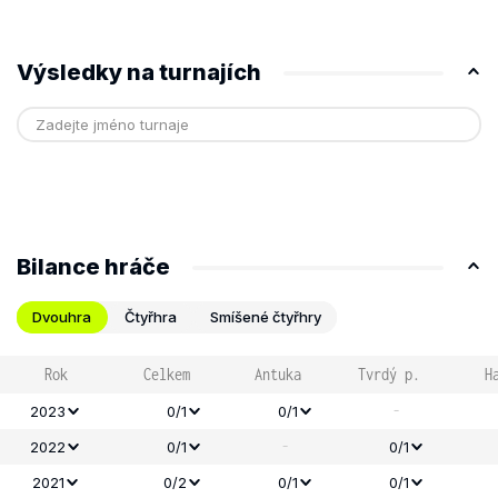
Výsledky na turnajích
Bilance hráče
Dvouhra
Čtyřhra
Smíšené čtyřhry
Rok
Celkem
Antuka
Tvrdý p.
H
-
2023
0/1
0/1
-
2022
0/1
0/1
2021
0/2
0/1
0/1