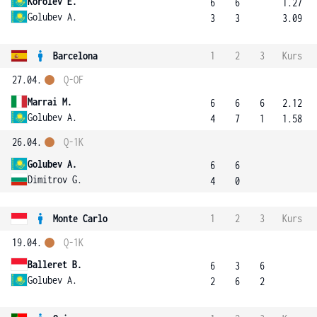
Korolev E.
6
6
1.27
Golubev A.
3
3
3.09
Barcelona
1
2
3
Kurs
27.04.
Q-OF
Marrai M.
6
6
6
2.12
Golubev A.
4
7
1
1.58
26.04.
Q-1K
Golubev A.
6
6
Dimitrov G.
4
0
Monte Carlo
1
2
3
Kurs
19.04.
Q-1K
Balleret B.
6
3
6
Golubev A.
2
6
2