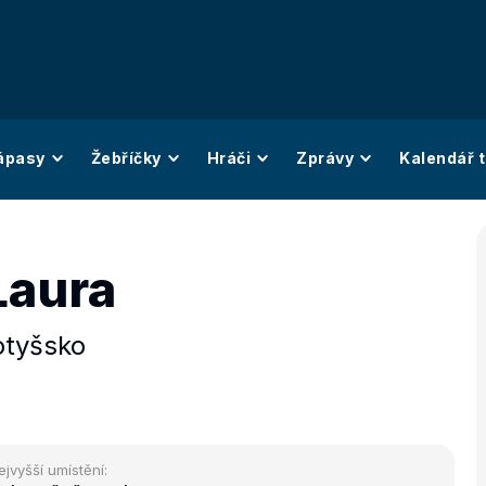
ápasy
Žebříčky
Hráči
Zprávy
Kalendář t
Laura
otyšsko
ejvyšší umístění: