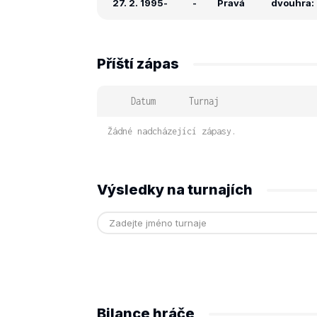
27. 2. 1995
-
-
Pravá
dvouhra: 
Příští zápas
Datum
Turnaj
Žádné nadcházející zápasy.
Výsledky na turnajích
Bilance hráče