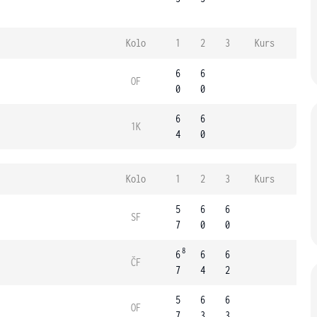
Kolo
1
2
3
Kurs
6
6
OF
0
0
6
6
1K
4
0
Kolo
1
2
3
Kurs
5
6
6
SF
7
0
0
8
6
6
6
ČF
7
4
2
5
6
6
OF
7
3
3