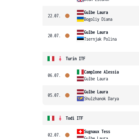
Gulbe Laura
22.07.
Bogoliy Diana
Gulbe Laura
20.07.
Tsernjak Polina
Turín ITF
Camplone Alessia
06.07.
Gulbe Laura
Gulbe Laura
05.07.
Shulzhanok Darya
Todi ITF
Sugnaux Tess
02.07.
Gulbe Laura