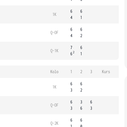
6
6
1K
4
1
6
6
Q-OF
4
2
7
6
Q-1K
2
6
1
Kolo
1
2
3
Kurs
6
6
1K
3
2
6
3
6
Q-OF
3
6
3
6
6
Q-2K
1
0