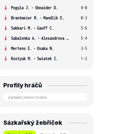
Pegula J.
-
Shnaider D.
4-0
Brantmeier R.
-
Mandlik E.
0-3
Sakkari M.
-
Gauff C.
5-6
Sabalenka A.
-
Alexandrova E.
5-4
Mertens E.
-
Osaka N.
3-5
Kostyuk M.
-
Swiatek I.
1-3
Profily hráčů
Sázkařský žebříček