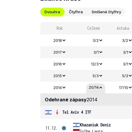
Dvouhra
Čtyřhra
Smíšené čtyřhry
Rok
Celkem
Antuka
2018
3/2
3/2
2017
3/1
3/1
2016
12/3
3/1
2015
5/3
5/3
20/14
2014
17/10
Odehrané zápasy
2014
Tel Aviv 4 ITF
Khazaniuk Deniz
11.12.
Gulbe Laura