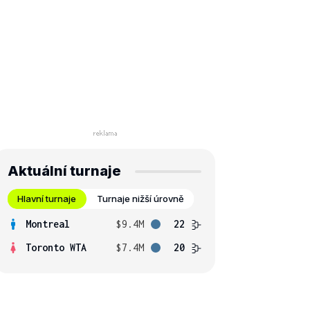
Aktuální turnaje
Hlavní turnaje
Turnaje nižší úrovně
Montreal
$9.4M
22
Toronto WTA
$7.4M
20