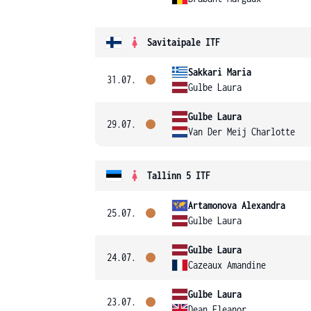
Savitaipale ITF
Sakkari Maria
31.07.
Gulbe Laura
Gulbe Laura
29.07.
Van Der Meij Charlotte
Tallinn 5 ITF
Artamonova Alexandra
25.07.
Gulbe Laura
Gulbe Laura
24.07.
Cazeaux Amandine
Gulbe Laura
23.07.
Dean Eleanor