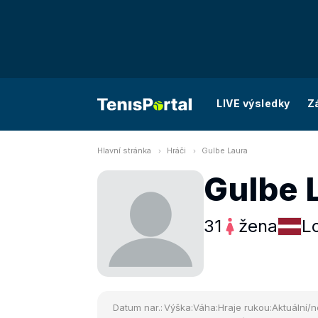
LIVE výsledky
Z
Hlavní stránka
Hráči
Gulbe Laura
Gulbe 
31
žena
L
Datum nar.:
Výška:
Váha:
Hraje rukou:
Aktuální/n