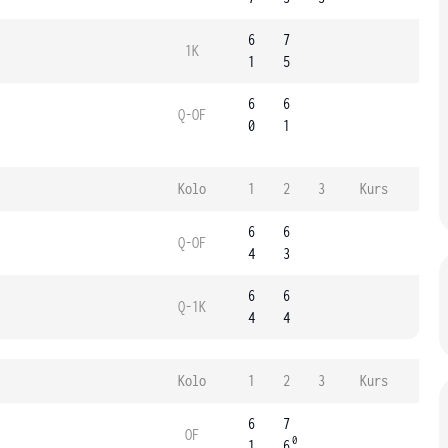
6
7
1K
1
5
6
6
Q-OF
0
1
Kolo
1
2
3
Kurs
6
6
Q-OF
4
3
6
6
Q-1K
4
4
Kolo
1
2
3
Kurs
6
7
OF
0
1
6