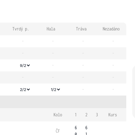
Tvrdý p.
Hala
Tráva
Nezadáno
-
-
-
-
-
-
-
-
-
-
-
9/2
-
-
-
-
-
-
2/2
1/2
Kolo
1
2
3
Kurs
6
6
ČF
0
1