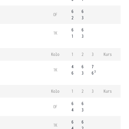
6
6
OF
2
3
6
6
1K
1
3
Kolo
1
2
3
Kurs
4
6
7
1K
3
6
3
6
Kolo
1
2
3
Kurs
6
6
OF
4
3
6
6
1K
4
2