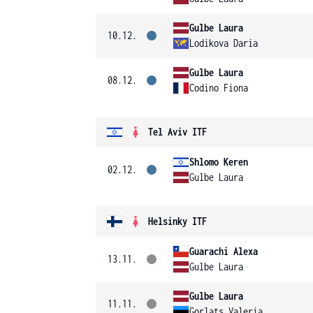
Gulbe Laura
10.12.
Lodikova Daria
Gulbe Laura
08.12.
Codino Fiona
Tel Aviv ITF
Shlomo Keren
02.12.
Gulbe Laura
Helsinky ITF
Guarachi Alexa
13.11.
Gulbe Laura
Gulbe Laura
11.11.
Gorlats Valeria