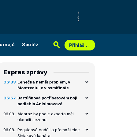
urnajů
Soutěž
Přihlášení
Expres zprávy
06:33
Lehečka neměl problém, v
Montrealu je v osmifinále
05:57
Bartůňková po třísetovém boji
podlehla Anisimovové
06.08.
Alcaraz by podle experta měl
ukončit sezonu
06.08.
Pegulaová nadělila přemožitelce
Siniakové kanára