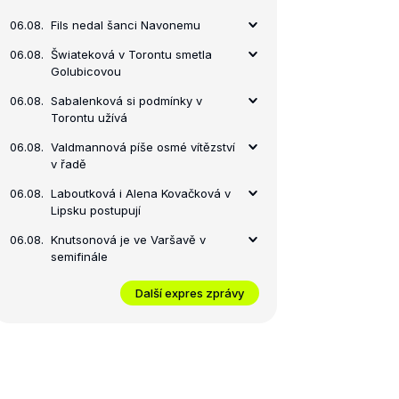
06.08.
Fils nedal šanci Navonemu
06.08.
Šwiateková v Torontu smetla
Golubicovou
06.08.
Sabalenková si podmínky v
Torontu užívá
06.08.
Valdmannová píše osmé vítězství
v řadě
06.08.
Laboutková i Alena Kovačková v
Lipsku postupují
06.08.
Knutsonová je ve Varšavě v
semifinále
Další expres zprávy