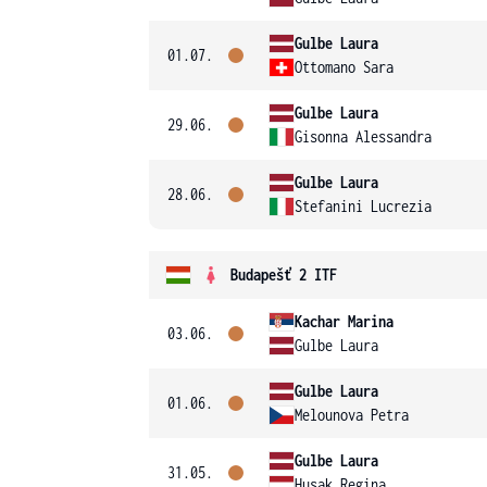
Gulbe Laura
01.07.
Ottomano Sara
Gulbe Laura
29.06.
Gisonna Alessandra
Gulbe Laura
28.06.
Stefanini Lucrezia
Budapešť 2 ITF
Kachar Marina
03.06.
Gulbe Laura
Gulbe Laura
01.06.
Melounova Petra
Gulbe Laura
31.05.
Husak Regina