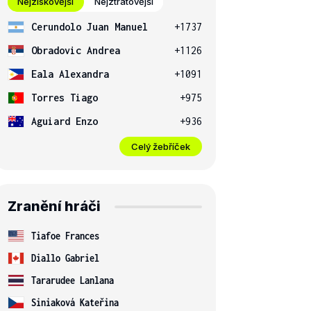
Nejziskovější
Nejztrátovější
Cerundolo Juan Manuel
+1737
Obradovic Andrea
+1126
Eala Alexandra
+1091
Torres Tiago
+975
Aguiard Enzo
+936
Celý žebříček
Zranění hráči
Tiafoe Frances
Diallo Gabriel
Tararudee Lanlana
Siniaková Kateřina