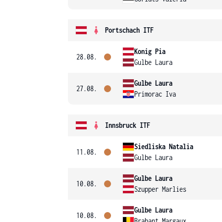
Portschach ITF
Konig Pia
28.08.
Gulbe Laura
Gulbe Laura
27.08.
Primorac Iva
Innsbruck ITF
Siedliska Natalia
11.08.
Gulbe Laura
Gulbe Laura
10.08.
Szupper Marlies
Gulbe Laura
10.08.
Brabant Margaux