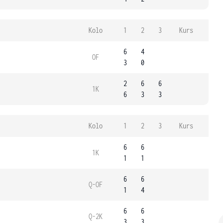
Kolo
1
2
3
Kurs
6
4
OF
3
0
2
6
6
1K
6
3
3
Kolo
1
2
3
Kurs
6
6
1K
1
1
6
6
Q-OF
1
4
6
6
Q-2K
3
3