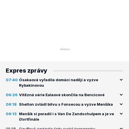
Expres zprávy
07:40
Ósakaová vyřadila domácí naději a vyzve
Rybakinovou
06:26
Vítězná série Ealaové skončila na Bencicové
06:18
Shelton zvládl bitvu s Fonsecou a vyzve Menšíka
06:13
Menšík si poradil i s Van De Zandschulpem a je ve
čtvrtfinále
09.08.
Gauffová zastavila jízdu ruské teenagerky