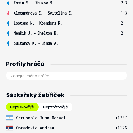
Fomin S.
-
Zhukov M.
2-3
Alexandrova E.
-
Svitolina E.
1-3
Lootsma N.
-
Koenders R.
2-1
Menšík J.
-
Shelton B.
2-1
Sultanov K.
-
Binda A.
1-1
Profily hráčů
Sázkařský žebříček
Nejziskovější
Nejztrátovější
Cerundolo Juan Manuel
+1737
Obradovic Andrea
+1126