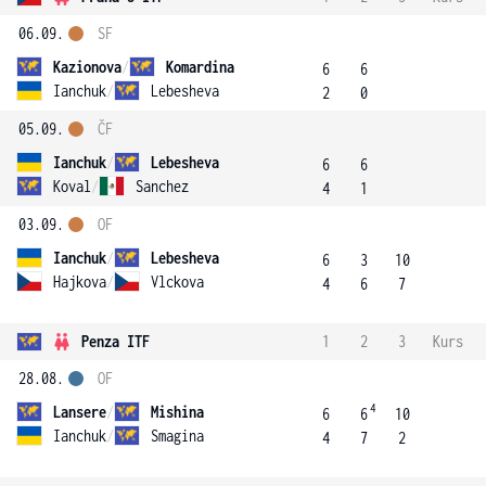
06.09.
SF
Kazionova
/
Komardina
6
6
Ianchuk
/
Lebesheva
2
0
05.09.
ČF
Ianchuk
/
Lebesheva
6
6
Koval
/
Sanchez
4
1
03.09.
OF
Ianchuk
/
Lebesheva
6
3
10
Hajkova
/
Vlckova
4
6
7
Penza ITF
1
2
3
Kurs
28.08.
OF
4
Lansere
/
Mishina
6
6
10
Ianchuk
/
Smagina
4
7
2