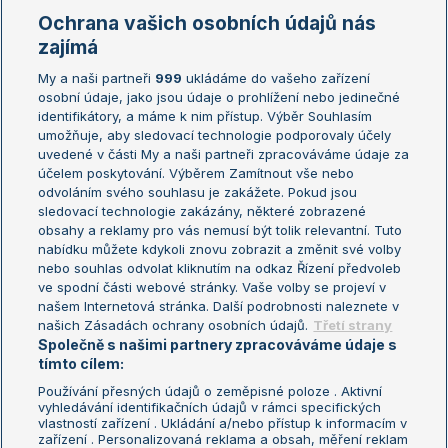
Marie Bouzková
Ochrana vašich osobních údajů nás
Žebříčky
Kalendář turnajů
zajímá
My a naši partneři
999
ukládáme do vašeho zařízení
Žebříček ATP (muži)
Australian Open
osobní údaje, jako jsou údaje o prohlížení nebo jedinečné
Žebříček WTA (ženy)
French Open
identifikátory, a máme k nim přístup. Výběr Souhlasím
umožňuje, aby sledovací technologie podporovaly účely
Sázkařský žebříček
Wimbledon
uvedené v části My a naši partneři zpracováváme údaje za
US Open
účelem poskytování. Výběrem Zamítnout vše nebo
odvoláním svého souhlasu je zakážete. Pokud jsou
Turnaj mistrů
sledovací technologie zakázány, některé zobrazené
Turnaj mistryň
obsahy a reklamy pro vás nemusí být tolik relevantní. Tuto
Aktualní trendy
nabídku můžete kdykoli znovu zobrazit a změnit své volby
nebo souhlas odvolat kliknutím na odkaz Řízení předvoleb
ve spodní části webové stránky. Vaše volby se projeví v
Fotbalové přestupy
našem Internetová stránka. Další podrobnosti naleznete v
Livesport Daily
našich Zásadách ochrany osobních údajů.
Třetí strany
Společně s našimi partnery zpracováváme údaje s
LS Prague Open
tímto cílem:
Používání přesných údajů o zeměpisné poloze . Aktivní
vyhledávání identifikačních údajů v rámci specifických
vlastností zařízení . Ukládání a/nebo přístup k informacím v
Podmínky užití
Nastavení soukromí
zařízení . Personalizovaná reklama a obsah, měření reklam
GDPR a žurnalistika
Reklama