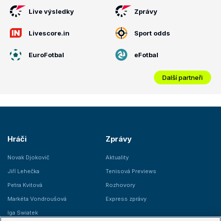
Live výsledky
Zprávy
Livescore.in
Sport odds
EuroFotbal
eFotbal
Další partneři
Hráči
Zprávy
Novak Djokovič
Aktuality
Jiří Lehečka
Tenisová Previews
Petra Kvitová
Rozhovory
Markéta Vondroušová
Express zprávy
Iga Swiatek