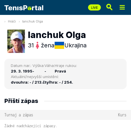
Hráči
Ianchuk Olga
Ianchuk Olga
31
žena
Ukrajina
Datum nar.:
Výška:
Váha:
Hraje rukou:
29. 3. 1995
-
-
Pravá
Aktuální/nejvyšší umístění:
dvouhra: - / 213.
čtyřhra: - / 254.
Příští zápas
Turnaj a zápas
Kurs
Žádné nadcházející zápasy.