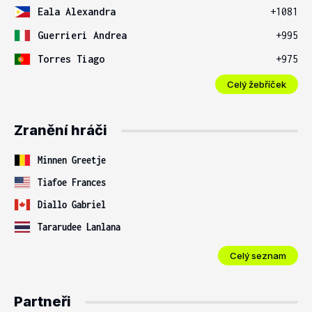
Eala Alexandra
+1081
Guerrieri Andrea
+995
Torres Tiago
+975
Celý žebříček
Zranění hráči
Minnen Greetje
Tiafoe Frances
Diallo Gabriel
Tararudee Lanlana
Celý seznam
Partneři