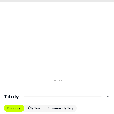
Tituly
Dvouhry
Čtyřhry
Smíšené čtyřhry