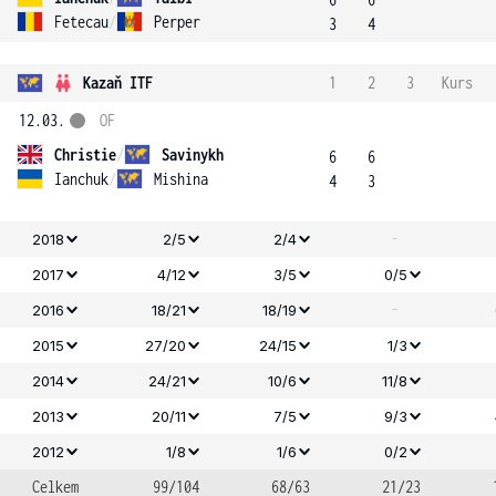
Fetecau
/
Perper
3
4
Kazaň ITF
1
2
3
Kurs
12.03.
OF
Christie
/
Savinykh
6
6
Ianchuk
/
Mishina
4
3
-
2018
2/5
2/4
2017
4/12
3/5
0/5
-
2016
18/21
18/19
2015
27/20
24/15
1/3
2014
24/21
10/6
11/8
2013
20/11
7/5
9/3
2012
1/8
1/6
0/2
Celkem
99/104
68/63
21/23