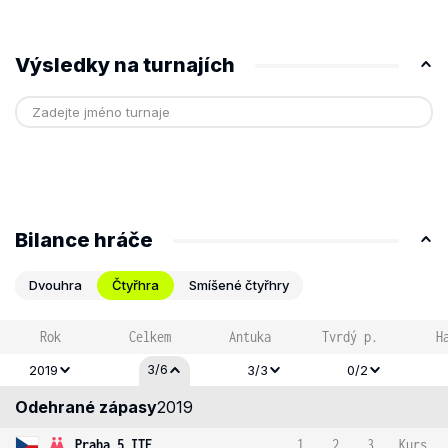
Výsledky na turnajích
Bilance hráče
Dvouhra
Čtyřhra
Smíšené čtyřhry
Rok
Celkem
Antuka
Tvrdý p.
H
3/6
2019
3/3
0/2
Odehrané zápasy
2019
Praha 5 ITF
1
2
3
Kurs