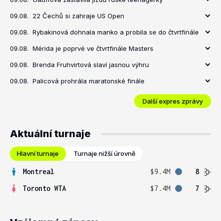
09.08.
22 Čechů si zahraje US Open
09.08.
Rybakinová dohnala manko a probila se do čtvrtfinále
09.08.
Mérida je poprvé ve čtvrtfinále Masters
09.08.
Brenda Fruhvirtová slaví jasnou výhru
09.08.
Palicová prohrála maratonské finále
Další expres zprávy
Aktuální turnaje
Hlavní turnaje
Turnaje nižší úrovně
Montreal
$9.4M
8
Toronto WTA
$7.4M
7