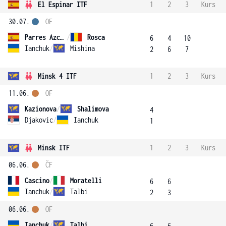
El Espinar ITF
1
2
3
Kurs
30.07.
OF
Parres Azcoitia
/
Rosca
6
4
10
Ianchuk
/
Mishina
2
6
7
Minsk 4 ITF
1
2
3
Kurs
11.06.
OF
Kazionova
/
Shalimova
4
Djakovic
/
Ianchuk
1
Minsk ITF
1
2
3
Kurs
06.06.
ČF
Cascino
/
Moratelli
6
6
Ianchuk
/
Talbi
2
3
06.06.
OF
Ianchuk
/
Talbi
6
6