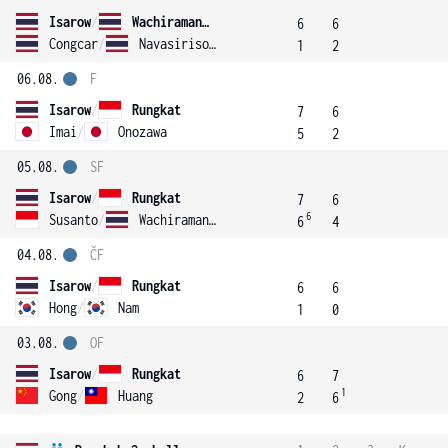
Isarow
/
Wachiramanowong
6
6
Congcar
/
Navasirisomboon
1
2
06.08.
F
Isarow
/
Rungkat
7
6
Imai
/
Onozawa
5
2
05.08.
SF
Isarow
/
Rungkat
7
6
6
Susanto
/
Wachiramanowong
6
4
04.08.
ČF
Isarow
/
Rungkat
6
6
Hong
/
Nam
1
0
03.08.
OF
Isarow
/
Rungkat
6
7
1
Gong
/
Huang
2
6