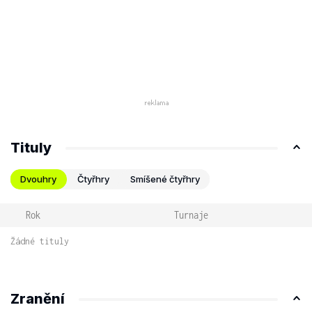
Tituly
Dvouhry
Čtyřhry
Smíšené čtyřhry
Rok
Turnaje
Žádné tituly
Zranění