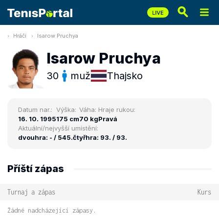
Hráči
Isarow Pruchya
Isarow Pruchya
30
muž
Thajsko
Datum nar.:
Výška:
Váha:
Hraje rukou:
16. 10. 1995
175 cm
70 kg
Pravá
Aktuální/nejvyšší umístění:
dvouhra: - / 545.
čtyřhra: 93. / 93.
Příští zápas
Turnaj a zápas
Kurs
Žádné nadcházející zápasy.