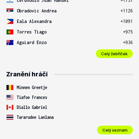
Cerundolo Juan Manuel
+1737
Obradovic Andrea
+1126
Eala Alexandra
+1091
Torres Tiago
+975
Aguiard Enzo
+936
Celý žebříček
Zranění hráči
Minnen Greetje
Tiafoe Frances
Diallo Gabriel
Tararudee Lanlana
Celý seznam