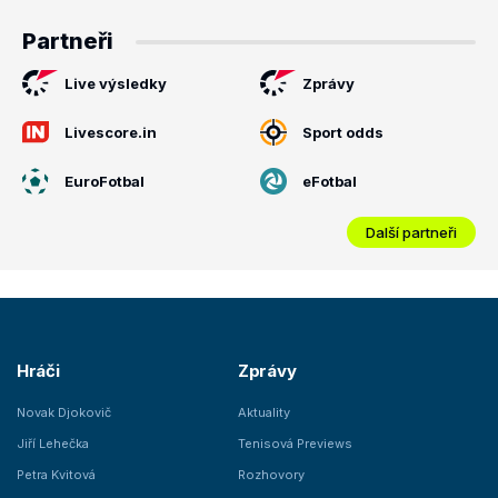
Partneři
Live výsledky
Zprávy
Livescore.in
Sport odds
EuroFotbal
eFotbal
Další partneři
Hráči
Zprávy
Novak Djokovič
Aktuality
Jiří Lehečka
Tenisová Previews
Petra Kvitová
Rozhovory