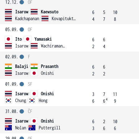
12.12.
OF
Isarow
/
Kaewsuto
6
5
10
Kadchapanan
/
Kovapitukted
4
7
8
05.09.
OF
Ito
/
Yamasaki
6
6
Isarow
/
Wachiramanowong
2
4
02.09.
F
Balaji
/
Prasanth
6
6
Isarow
/
Onishi
2
2
01.09.
SF
Isarow
/
Onishi
3
7
11
4
Chung
/
Hong
6
6
9
31.08.
ČF
Isarow
/
Onishi
6
2
10
Nolan
/
Puttergill
3
6
6
29.08.
OF