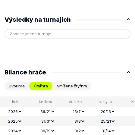
Výsledky na turnajích
Bilance hráče
Dvouhra
Čtyřhra
Smíšené čtyřhry
Rok
Celkem
Antuka
Tvrdý p.
H
2026
36/21
13/7
20/13
2025
31/31
3/8
25/21
2024
36/19
3/2
31/14