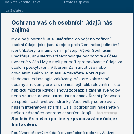
Markéta Vondroušová
Express zprávy
Iga Swiatek
Marie Bouzková
Ochrana vašich osobních údajů nás
Žebříčky
Kalendář turnajů
zajímá
My a naši partneři
999
ukládáme do vašeho zařízení
Žebříček ATP (muži)
Australian Open
osobní údaje, jako jsou údaje o prohlížení nebo jedinečné
Žebříček WTA (ženy)
French Open
identifikátory, a máme k nim přístup. Výběr Souhlasím
umožňuje, aby sledovací technologie podporovaly účely
Sázkařský žebříček
Wimbledon
uvedené v části My a naši partneři zpracováváme údaje za
US Open
účelem poskytování. Výběrem Zamítnout vše nebo
odvoláním svého souhlasu je zakážete. Pokud jsou
Turnaj mistrů
sledovací technologie zakázány, některé zobrazené
Turnaj mistryň
obsahy a reklamy pro vás nemusí být tolik relevantní. Tuto
Aktualní trendy
nabídku můžete kdykoli znovu zobrazit a změnit své volby
nebo souhlas odvolat kliknutím na odkaz Řízení předvoleb
ve spodní části webové stránky. Vaše volby se projeví v
Fotbalové přestupy
našem Internetová stránka. Další podrobnosti naleznete v
Livesport Daily
našich Zásadách ochrany osobních údajů.
Třetí strany
Společně s našimi partnery zpracováváme údaje s
LS Prague Open
tímto cílem:
Používání přesných údajů o zeměpisné poloze . Aktivní