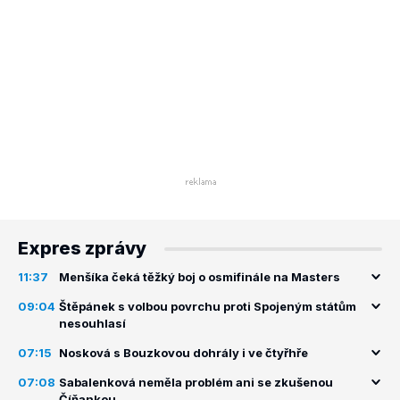
Expres zprávy
11:37
Menšíka čeká těžký boj o osmifinále na Masters
09:04
Štěpánek s volbou povrchu proti Spojeným státům
nesouhlasí
07:15
Nosková s Bouzkovou dohrály i ve čtyřhře
07:08
Sabalenková neměla problém ani se zkušenou
Číňankou