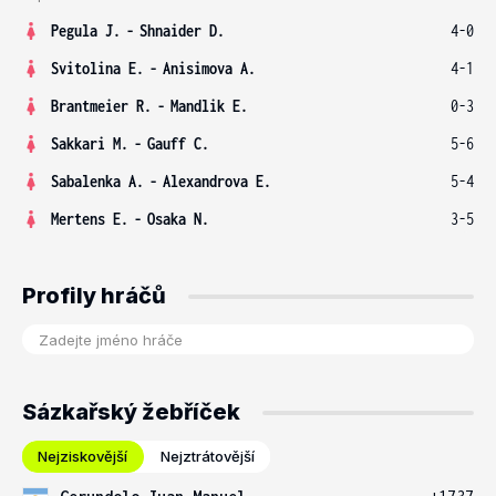
Pegula J.
-
Shnaider D.
4-0
Svitolina E.
-
Anisimova A.
4-1
Brantmeier R.
-
Mandlik E.
0-3
Sakkari M.
-
Gauff C.
5-6
Sabalenka A.
-
Alexandrova E.
5-4
Mertens E.
-
Osaka N.
3-5
Profily hráčů
Sázkařský žebříček
Nejziskovější
Nejztrátovější