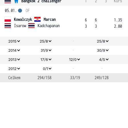
Bangkok 2 challenger
1
2
3
Kurs
05.01.
OF
Kowalczyk
/
Marcan
6
6
1.35
Isarow
/
Kadchapanan
3
3
2.80
-
2015
25/8
25/8
-
2014
31/9
30/9
2013
17/6
12/0
4/5
-
-
2012
0/1
Celkem
294/158
33/19
249/128