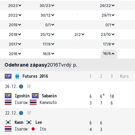
-
2023
30/23
29/22
-
2022
30/12
29/11
-
2019
0/1
0/1
2018
25/12
2/2
23/10
-
2017
17/9
17/8
-
16/6
2016
16/6
Odehrané zápasy
2016
Tvrdý p.
Futures 2016
1
2
3
Kurs
26.12.
OF
4
Igoshin
/
Sabanin
6
6
10
Isarow
/
Kaewsuto
3
7
6
22.12.
SF
Kwon
/
Lee
6
6
Isarow
/
Ito
4
3