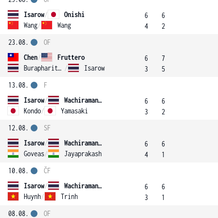
Isarow
/
Onishi
6
6
Wang
/
Wang
4
2
23.08.
OF
Chen
/
Fruttero
6
7
Burapharitta
/
Isarow
3
5
13.08.
F
Isarow
/
Wachiramanowong
6
6
Kondo
/
Yamasaki
3
2
12.08.
SF
Isarow
/
Wachiramanowong
6
6
Goveas
/
Jayaprakash
4
1
10.08.
ČF
Isarow
/
Wachiramanowong
6
6
Huynh
/
Trinh
3
1
08.08.
OF