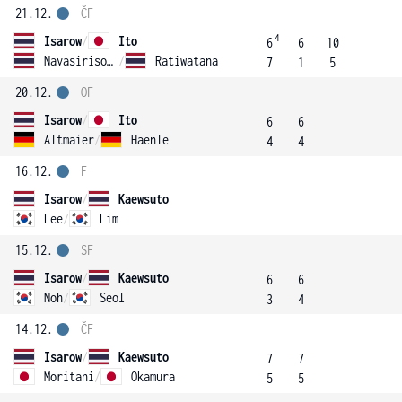
21.12.
ČF
4
Isarow
/
Ito
6
6
10
Navasirisomboon
/
Ratiwatana
7
1
5
20.12.
OF
Isarow
/
Ito
6
6
Altmaier
/
Haenle
4
4
16.12.
F
Isarow
/
Kaewsuto
Lee
/
Lim
15.12.
SF
Isarow
/
Kaewsuto
6
6
Noh
/
Seol
3
4
14.12.
ČF
Isarow
/
Kaewsuto
7
7
Moritani
/
Okamura
5
5