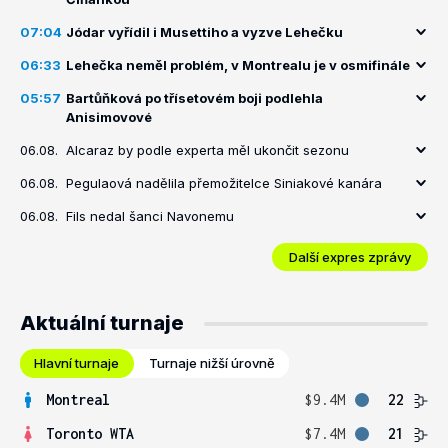
07:04
Jódar vyřídil i Musettiho a vyzve Lehečku
06:33
Lehečka neměl problém, v Montrealu je v osmifinále
05:57
Bartůňková po třísetovém boji podlehla
Anisimovové
06.08.
Alcaraz by podle experta měl ukončit sezonu
06.08.
Pegulaová nadělila přemožitelce Siniakové kanára
06.08.
Fils nedal šanci Navonemu
Další expres zprávy
Aktuální turnaje
Hlavní turnaje
Turnaje nižší úrovně
Montreal
$9.4M
22
Toronto WTA
$7.4M
21