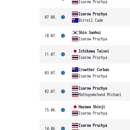
Isarow Pruchya
Isarow Pruchya
07.08.
Birrell Cade
Shin Sanhui
18.07.
Isarow Pruchya
Ichikawa Taisei
11.07.
Isarow Pruchya
Crowther Corban
03.07.
Isarow Pruchya
Isarow Pruchya
02.07.
Mathayomchand Michael
Hazawa Shinji
15.06.
Isarow Pruchya
Isarow Pruchya
14.06.