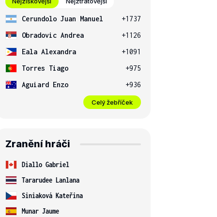
Nejziskovější
Nejztrátovější
Cerundolo Juan Manuel
+1737
Obradovic Andrea
+1126
Eala Alexandra
+1091
Torres Tiago
+975
Aguiard Enzo
+936
Celý žebříček
Zranění hráči
Diallo Gabriel
Tararudee Lanlana
Siniaková Kateřina
Munar Jaume