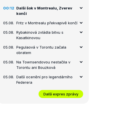
00:12
Další šok v Montrealu, Zverev
končí
05.08.
Fritz v Montrealu překvapivě končí
05.08.
Rybakinová zvládla bitvu s
Kasatkinovou
05.08.
Pegulaová v Torontu začala
obratem
05.08.
Na Townsendovou nestačila v
Torontu ani Bouzková
05.08.
Další ocenění pro legendárního
Federera
Další expres zprávy