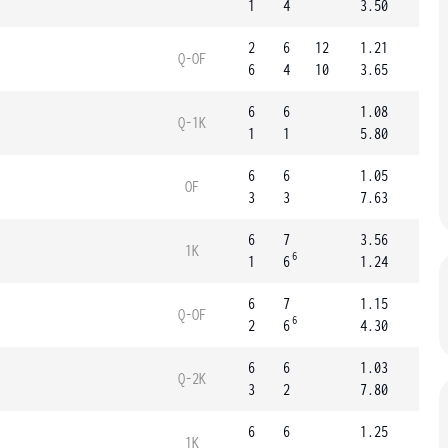
1
4
3.50
2
6
12
1.21
Q-OF
6
4
10
3.65
6
6
1.08
Q-1K
1
1
5.80
6
6
1.05
OF
3
3
7.63
6
7
3.56
1K
6
1
6
1.24
6
7
1.15
Q-OF
6
2
6
4.30
6
6
1.03
Q-2K
3
2
7.80
6
6
1.25
1K