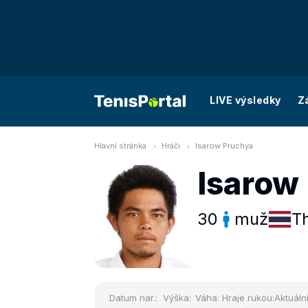
LIVE výsledky
Z
Hlavní stránka
Hráči
Isarow Pruchya
Isarow
30
muž
T
Datum nar.:
Výška:
Váha:
Hraje rukou:
Aktuální