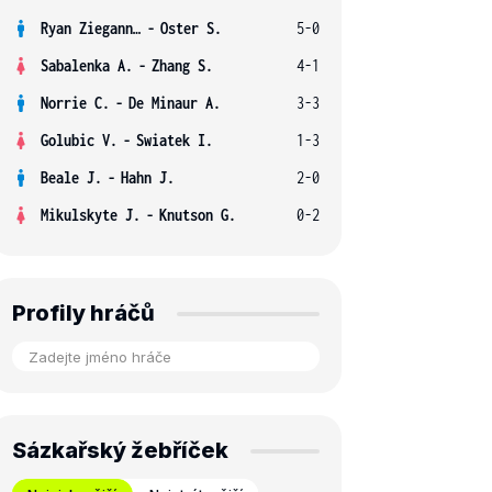
Ryan Ziegann S.
-
Oster S.
5-0
Sabalenka A.
-
Zhang S.
4-1
Norrie C.
-
De Minaur A.
3-3
Golubic V.
-
Swiatek I.
1-3
Beale J.
-
Hahn J.
2-0
Mikulskyte J.
-
Knutson G.
0-2
Profily hráčů
Sázkařský žebříček