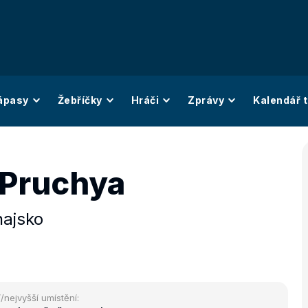
ápasy
Žebříčky
Hráči
Zprávy
Kalendář t
 Pruchya
hajsko
/nejvyšší umístění: