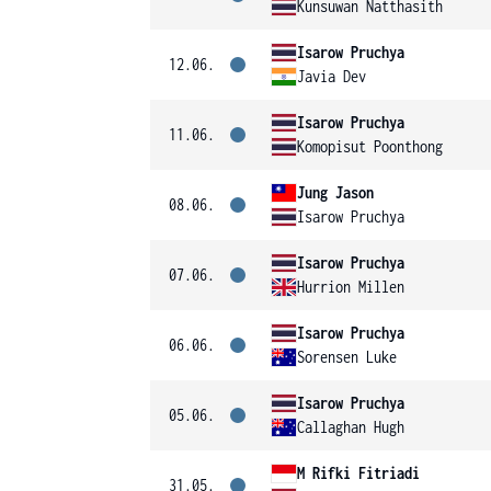
Kunsuwan Natthasith
Isarow Pruchya
12.06.
Javia Dev
Isarow Pruchya
11.06.
Komopisut Poonthong
Jung Jason
08.06.
Isarow Pruchya
Isarow Pruchya
07.06.
Hurrion Millen
Isarow Pruchya
06.06.
Sorensen Luke
Isarow Pruchya
05.06.
Callaghan Hugh
M Rifki Fitriadi
31.05.