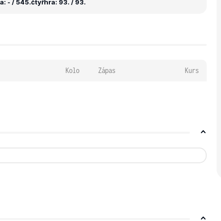
: - / 545.
čtyřhra: 93. / 93.
Kolo
Zápas
Kurs