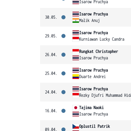
Isarow Pruchya
Isarow Pruchya
30.05.
Malik Anuj
Isarow Pruchya
29.05.
Kurniawan Lucky Candra
Rungkat Christopher
26.04.
Isarow Pruchya
Isarow Pruchya
25.04.
Duarte Andrei
Isarow Pruchya
24.04.
Rezky Djufri Muhammad Hid
Tajima Naoki
16.04.
Isarow Pruchya
Oplustil Patrik
09.04.