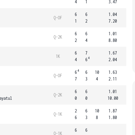
4
1
3.47
6
6
1.04
Q-OF
1
2
7.20
6
6
1.01
Q-2K
2
4
8.80
6
7
1.67
1K
4
4
6
2.04
4
6
6
10
1.63
Q-OF
7
3
4
2.11
6
6
1.01
Q-2K
ayatul
0
0
10.00
2
6
10
1.87
Q-1K
6
3
8
1.80
6
6
Q-1K