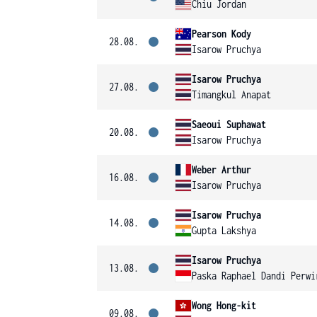
Chiu Jordan
Pearson Kody
28.08.
Isarow Pruchya
Isarow Pruchya
27.08.
Timangkul Anapat
Saeoui Suphawat
20.08.
Isarow Pruchya
Weber Arthur
16.08.
Isarow Pruchya
Isarow Pruchya
14.08.
Gupta Lakshya
Isarow Pruchya
13.08.
Paska Raphael Dandi Perwi
Wong Hong-kit
09.08.