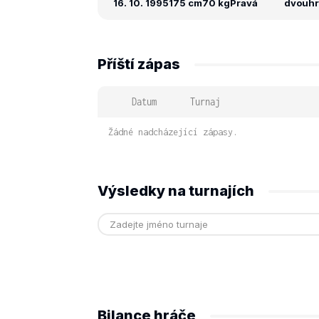
16. 10. 1995
175 cm
70 kg
Pravá
dvouhra
Příští zápas
Datum
Turnaj
Žádné nadcházející zápasy.
Výsledky na turnajích
Bilance hráče