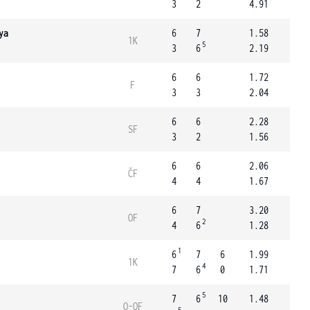
3
2
4.91
ya
6
7
1.58
1K
5
3
6
2.19
6
6
1.72
F
3
3
2.04
6
6
2.28
SF
3
2
1.56
6
6
2.06
ČF
4
4
1.67
6
7
3.20
OF
2
4
6
1.28
1
6
7
6
1.99
1K
4
7
6
0
1.71
5
7
6
10
1.48
Q-OF