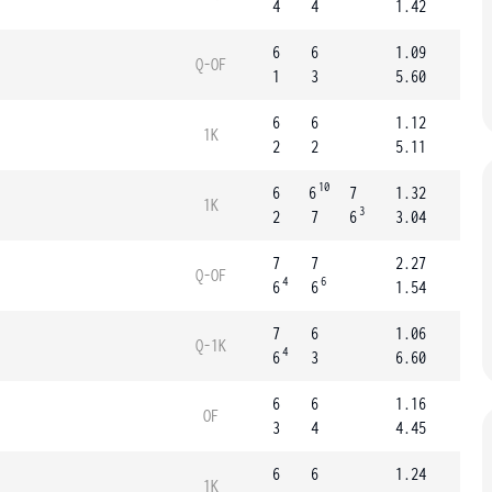
4
4
1.42
6
6
1.09
Q-OF
1
3
5.60
6
6
1.12
1K
2
2
5.11
10
6
6
7
1.32
1K
3
2
7
6
3.04
7
7
2.27
Q-OF
4
6
6
6
1.54
7
6
1.06
Q-1K
4
6
3
6.60
6
6
1.16
OF
3
4
4.45
6
6
1.24
1K