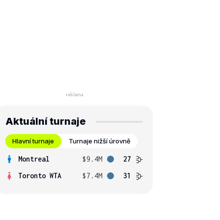
Aktuální turnaje
Hlavní turnaje
Turnaje nižší úrovně
Montreal
$9.4M
27
Toronto WTA
$7.4M
31