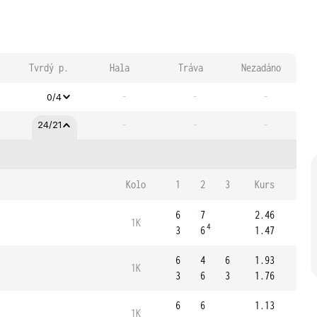
Tvrdý p.
Hala
Tráva
Nezadáno
-
-
-
0/4
-
-
-
24/21
Kolo
1
2
3
Kurs
6
7
2.46
1K
4
3
6
1.47
6
4
6
1.93
1K
3
6
3
1.76
6
6
1.13
1K