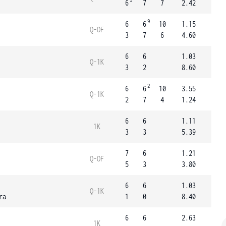
5
6
7
7
2.42
9
6
6
10
1.15
Q-OF
3
7
6
4.60
6
6
1.03
Q-1K
3
2
8.60
2
6
6
10
3.55
Q-1K
2
7
4
1.24
6
6
1.11
1K
3
3
5.39
7
6
1.21
Q-OF
5
3
3.80
6
6
1.03
Q-1K
ra
1
0
8.40
6
6
2.63
1K