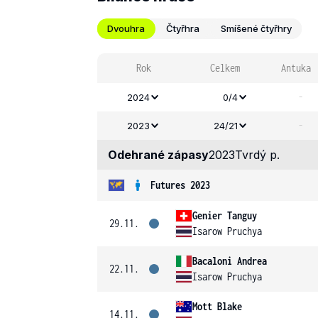
Dvouhra
Čtyřhra
Smíšené čtyřhry
Rok
Celkem
Antuka
-
2024
0/4
-
2023
24/21
Odehrané zápasy
2023
Tvrdý p.
Futures 2023
Genier Tanguy
29.11.
Isarow Pruchya
Bacaloni Andrea
22.11.
Isarow Pruchya
Mott Blake
14.11.