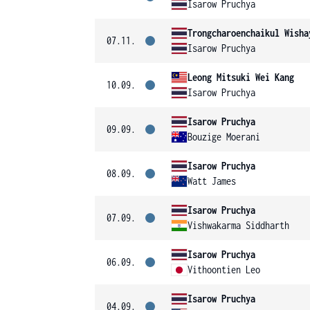
Isarow Pruchya
Trongcharoenchaikul Wisha
07.11.
Isarow Pruchya
Leong Mitsuki Wei Kang
10.09.
Isarow Pruchya
Isarow Pruchya
09.09.
Bouzige Moerani
Isarow Pruchya
08.09.
Watt James
Isarow Pruchya
07.09.
Vishwakarma Siddharth
Isarow Pruchya
06.09.
Vithoontien Leo
Isarow Pruchya
04.09.