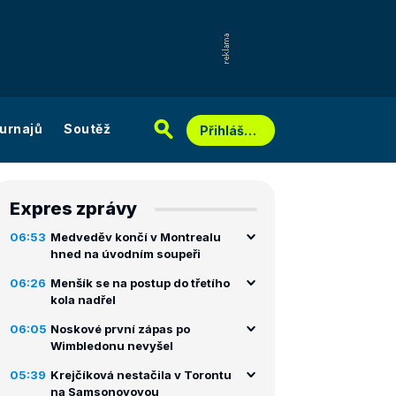
urnajů
Soutěž
Přihlášení
Expres zprávy
06:53
Medveděv končí v Montrealu
hned na úvodním soupeři
06:26
Menšík se na postup do třetího
kola nadřel
06:05
Noskové první zápas po
Wimbledonu nevyšel
05:39
Krejčíková nestačila v Torontu
na Samsonovovou