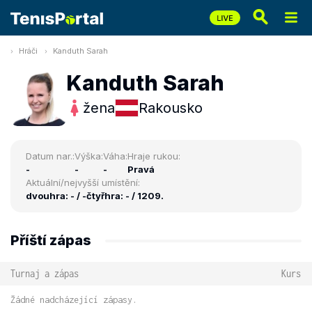
Hráči
Kanduth Sarah
Kanduth Sarah
žena
Rakousko
Datum nar.:
Výška:
Váha:
Hraje rukou:
-
-
-
Pravá
Aktuální/nejvyšší umístění:
dvouhra: - / -
čtyřhra: - / 1209.
Příští zápas
Turnaj a zápas
Kurs
Žádné nadcházející zápasy.