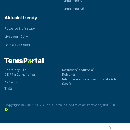
Turnaj mistrů
Turnaj mistryň
Aktualní trendy
Fotbalové přestupy
Livesport Daily
LS Prague Open
Podmínky užití
Nastavení soukromí
GDPR a žurnalistika
Reklama
Informace o zpracování osobních
Kontakt
údajů
Tiráž
Copyright © 2008-2026 TenisPortal.cz. Využíváme zpravodajství ČTK.