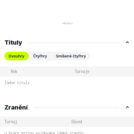
Tituly
Dvouhry
Čtyřhry
Smíšené čtyřhry
Rok
Turnaje
Žádné tituly
Zranění
Turnaj
Důvod
U hráče nejsou evidována žádná zranění.