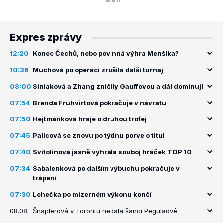
Expres zprávy
12:20
Konec Čechů, nebo povinná výhra Menšíka?
10:36
Muchová po operaci zrušila další turnaj
08:00
Siniaková a Zhang zničily Gauffovou a dál dominují
07:54
Brenda Fruhvirtová pokračuje v návratu
07:50
Hejtmánková hraje o druhou trofej
07:45
Palicová se znovu po týdnu porve o titul
07:40
Svitolinová jasně vyhrála souboj hráček TOP 10
07:34
Sabalenková po dalším výbuchu pokračuje v
trápení
07:30
Lehečka po mizerném výkonu končí
08.08.
Šnajderová v Torontu nedala šanci Pegulaové