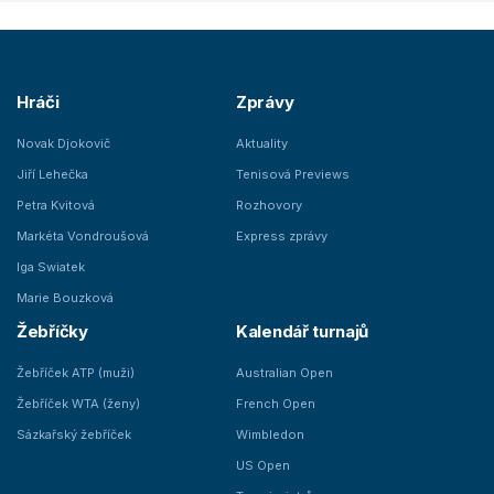
Hráči
Zprávy
Novak Djokovič
Aktuality
Jiří Lehečka
Tenisová Previews
Petra Kvitová
Rozhovory
Markéta Vondroušová
Express zprávy
Iga Swiatek
Marie Bouzková
Žebříčky
Kalendář turnajů
Žebříček ATP (muži)
Australian Open
Žebříček WTA (ženy)
French Open
Sázkařský žebříček
Wimbledon
US Open