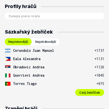
Profily hráčů
Sázkařský žebříček
Nejziskovější
Nejztrátovější
Cerundolo Juan Manuel
+1737
Eala Alexandra
+1131
Obradovic Andrea
+1126
Guerrieri Andrea
+1045
Torres Tiago
+975
Celý žebříček
Zranění hráči