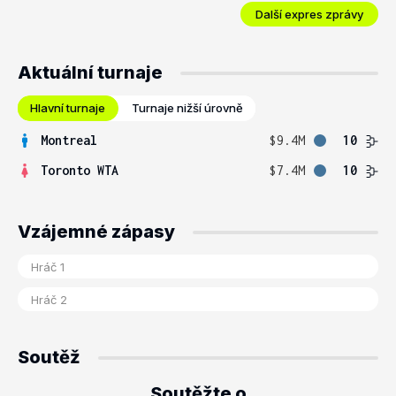
Další expres zprávy
Aktuální turnaje
Hlavní turnaje
Turnaje nižší úrovně
Montreal
$9.4M
10
Toronto WTA
$7.4M
10
Vzájemné zápasy
Soutěž
Soutěžte o