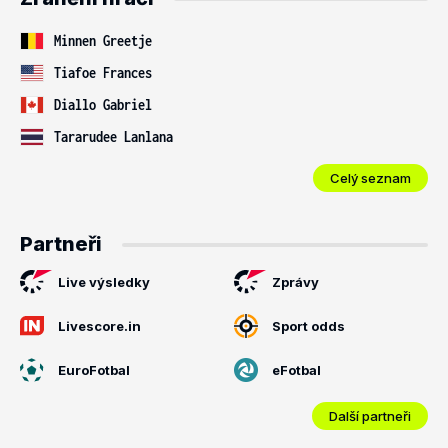
Minnen Greetje
Tiafoe Frances
Diallo Gabriel
Tararudee Lanlana
Celý seznam
Partneři
Live výsledky
Zprávy
Livescore.in
Sport odds
EuroFotbal
eFotbal
Další partneři