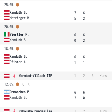
25.05.
Kanduth S.
7
6
Metzinger M.
5
2
20.05.
Viertler M.
6
6
Kanduth S.
0
2
18.05.
Kanduth S.
6
6
Pfister A.
1
1
Warmbad-Villach ITF
1
2
3
Kurs
12.05.
Q-1K
Ormaechea P.
6
6
Kanduth S.
2
0
Rakouská bundesliga
1
2
3
Kurs