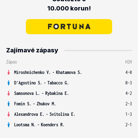
10.000 korun!
Zajímavé zápasy
Zápas
H2H
Miroshnichenko V.
-
Khatamova S.
4-0
D'Agostino S.
-
Tabacco G.
0-3
Samsonova L.
-
Rybakina E.
4-2
Fomin S.
-
Zhukov M.
2-3
Alexandrova E.
-
Svitolina E.
1-3
Lootsma N.
-
Koenders R.
2-1