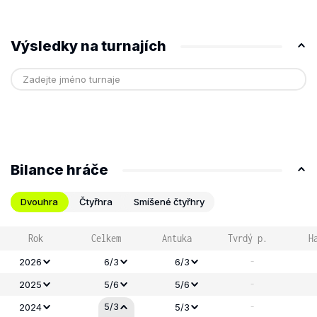
Výsledky na turnajích
Bilance hráče
Dvouhra
Čtyřhra
Smíšené čtyřhry
Rok
Celkem
Antuka
Tvrdý p.
H
-
2026
6/3
6/3
-
2025
5/6
5/6
-
5/3
2024
5/3