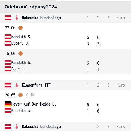
Odehrané zápasy
2024
Rakouská bundesliga
1
2
3
Kurs
22.06.
Kanduth S.
6
6
Buberl D.
3
3
15.06.
Kanduth S.
6
6
Eder L.
1
1
Klagenfurt ITF
1
2
3
Kurs
26.05.
Q-1K
Meyer Auf Der Heide L.
6
6
Kanduth S.
1
0
Rakouská bundesliga
1
2
3
Kurs