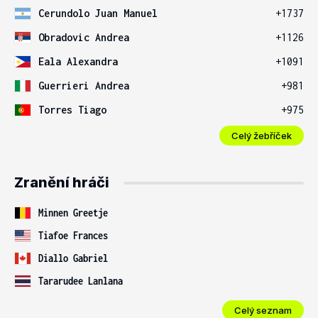
Cerundolo Juan Manuel
+1737
Obradovic Andrea
+1126
Eala Alexandra
+1091
Guerrieri Andrea
+981
Torres Tiago
+975
Celý žebříček
Zranění hráči
Minnen Greetje
Tiafoe Frances
Diallo Gabriel
Tararudee Lanlana
Celý seznam