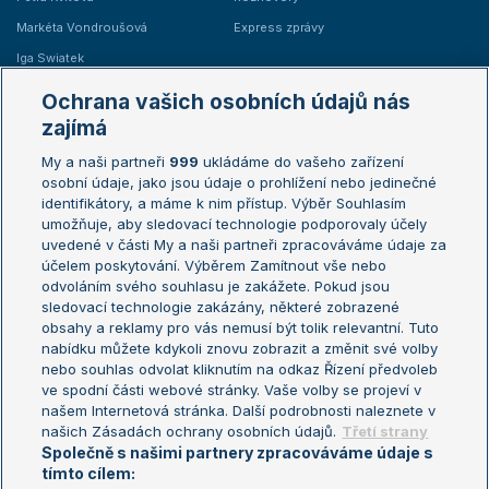
Markéta Vondroušová
Express zprávy
Iga Swiatek
Marie Bouzková
Ochrana vašich osobních údajů nás
Žebříčky
Kalendář turnajů
zajímá
My a naši partneři
999
ukládáme do vašeho zařízení
Žebříček ATP (muži)
Australian Open
osobní údaje, jako jsou údaje o prohlížení nebo jedinečné
Žebříček WTA (ženy)
French Open
identifikátory, a máme k nim přístup. Výběr Souhlasím
umožňuje, aby sledovací technologie podporovaly účely
Sázkařský žebříček
Wimbledon
uvedené v části My a naši partneři zpracováváme údaje za
US Open
účelem poskytování. Výběrem Zamítnout vše nebo
odvoláním svého souhlasu je zakážete. Pokud jsou
Turnaj mistrů
sledovací technologie zakázány, některé zobrazené
Turnaj mistryň
obsahy a reklamy pro vás nemusí být tolik relevantní. Tuto
Aktualní trendy
nabídku můžete kdykoli znovu zobrazit a změnit své volby
nebo souhlas odvolat kliknutím na odkaz Řízení předvoleb
ve spodní části webové stránky. Vaše volby se projeví v
Fotbalové přestupy
našem Internetová stránka. Další podrobnosti naleznete v
Livesport Daily
našich Zásadách ochrany osobních údajů.
Třetí strany
Společně s našimi partnery zpracováváme údaje s
LS Prague Open
tímto cílem: