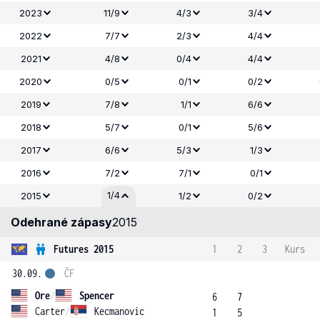
2023
11/9
4/3
3/4
2022
7/7
2/3
4/4
2021
4/8
0/4
4/4
2020
0/5
0/1
0/2
2019
7/8
1/1
6/6
2018
5/7
0/1
5/6
2017
6/6
5/3
1/3
2016
7/2
7/1
0/1
1/4
2015
1/2
0/2
Odehrané zápasy
2015
Futures 2015
1
2
3
Kurs
30.09.
ČF
Ore
/
Spencer
6
7
Carter
/
Kecmanovic
1
5