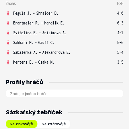
Zápas
H2H
Pegula J.
-
Shnaider D.
4-0
Brantmeier R.
-
Mandlik E.
0-3
Svitolina E.
-
Anisimova A.
4-1
Sakkari M.
-
Gauff C.
5-6
Sabalenka A.
-
Alexandrova E.
5-4
Mertens E.
-
Osaka N.
3-5
Profily hráčů
Sázkařský žebříček
Nejziskovější
Nejztrátovější