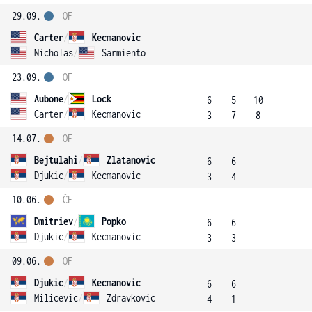
29.09.
OF
Carter
/
Kecmanovic
Nicholas
/
Sarmiento
23.09.
OF
Aubone
/
Lock
6
5
10
Carter
/
Kecmanovic
3
7
8
14.07.
OF
Bejtulahi
/
Zlatanovic
6
6
Djukic
/
Kecmanovic
3
4
10.06.
ČF
Dmitriev
/
Popko
6
6
Djukic
/
Kecmanovic
3
3
09.06.
OF
Djukic
/
Kecmanovic
6
6
Milicevic
/
Zdravkovic
4
1