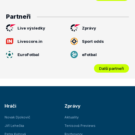
Partneři
Live výsledky
Zprávy
Livescore.in
Sport odds
EuroFotbal
eFotbal
Další partneři
Hráči
Zprávy
Novak Djokovič
Aktuality
Jiří Lehečka
Tenisová Previews
Petra Kvitová
Rozhovory