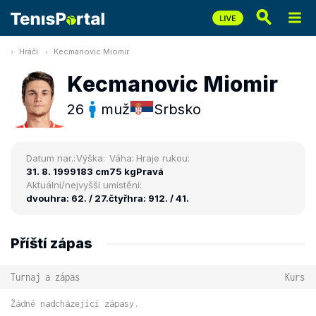
Hráči
Kecmanovic Miomir
Kecmanovic Miomir
26
muž
Srbsko
Datum nar.:
Výška:
Váha:
Hraje rukou:
31. 8. 1999
183 cm
75 kg
Pravá
Aktuální/nejvyšší umístění:
dvouhra: 62. / 27.
čtyřhra: 912. / 41.
Příští zápas
Turnaj a zápas
Kurs
Žádné nadcházející zápasy.