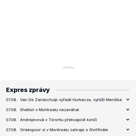
Expres zprávy
07.08.
Van De Zandschulp vyřadil Hurkacze, vyhlíží Menšíka
07.08.
Shelton v Montrealu nezaváhal
07.08.
Andrejevová v Torontu překvapivě končí
07.08.
Griekspoor si v Montrealu zahraje o čtvrtfinále