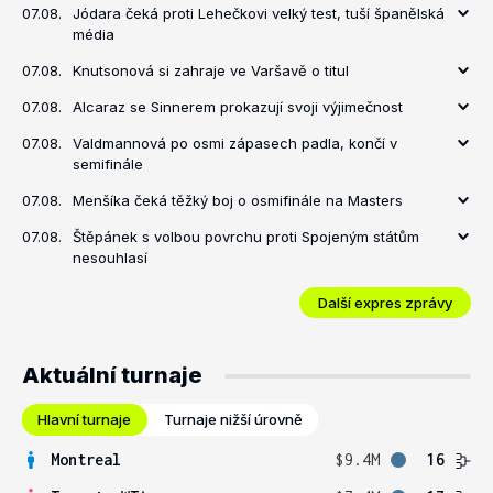
07.08.
Jódara čeká proti Lehečkovi velký test, tuší španělská
média
07.08.
Knutsonová si zahraje ve Varšavě o titul
07.08.
Alcaraz se Sinnerem prokazují svoji výjimečnost
07.08.
Valdmannová po osmi zápasech padla, končí v
semifinále
07.08.
Menšíka čeká těžký boj o osmifinále na Masters
07.08.
Štěpánek s volbou povrchu proti Spojeným státům
nesouhlasí
Další expres zprávy
Aktuální turnaje
Hlavní turnaje
Turnaje nižší úrovně
Montreal
$9.4M
16