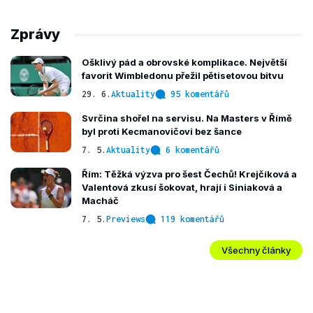
Zprávy
Ošklivý pád a obrovské komplikace. Největší
favorit Wimbledonu přežil pětisetovou bitvu
29. 6.
Aktuality
95 komentářů
Svrčina shořel na servisu. Na Masters v Římě
byl proti Kecmanovičovi bez šance
7. 5.
Aktuality
6 komentářů
Řím: Těžká výzva pro šest Čechů! Krejčíková a
Valentová zkusí šokovat, hrají i Siniaková a
Macháč
7. 5.
Previews
119 komentářů
Všechny články