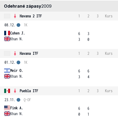
Odehrané zápasy
2009
Havana 2 ITF
1
2
3
Kurs
08.12.
1K
Cohen J.
6
3
Khan N.
3
0
Havana ITF
1
2
3
Kurs
01.12.
1K
Meir O.
6
6
Khan N.
3
4
Puebla ITF
1
2
3
Kurs
23.11.
Q-OF
Fink A.
6
6
Khan N.
0
1