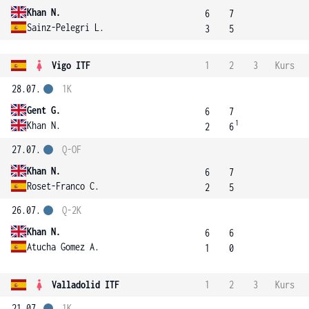
Khan N.
6
7
Sainz-Pelegri L.
3
5
Vigo ITF
1
2
3
Kurs
28.07.
1K
Gent G.
6
7
1
Khan N.
2
6
27.07.
Q-OF
Khan N.
6
7
Roset-Franco C.
2
5
26.07.
Q-2K
Khan N.
6
6
Atucha Gomez A.
1
0
Valladolid ITF
1
2
3
Kurs
21.07.
1K