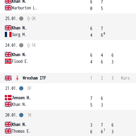
Khan N.
6
7
Warburton L.
0
5
25.01.
Q-2K
Khan N.
6
7
0
Sorg M.
4
6
24.01.
Q-1K
Khan N.
6
4
6
Flood E.
4
6
3
Wrexham ITF
1
2
3
Kurs
21.01.
OF
Jensen H.
7
6
Khan N.
5
3
20.01.
1K
Khan N.
3
7
6
7
Thomas E.
6
6
3