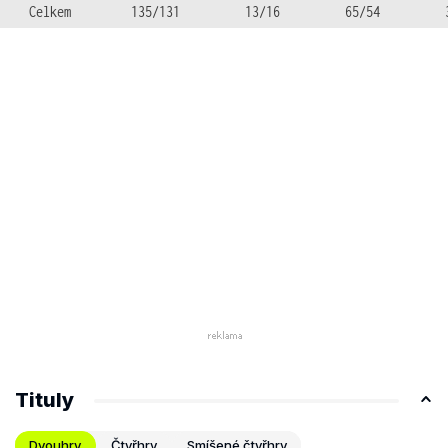
Celkem
135/131
13/16
65/54
Tituly
Dvouhry
Čtyřhry
Smíšené čtyřhry