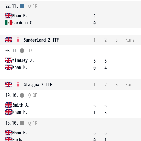
22.11.
Q-1K
Khan N.
3
Garduno C.
0
Sunderland 2 ITF
1
2
3
Kurs
03.11.
1K
Windley J.
6
6
Khan N.
0
4
Glasgow 2 ITF
1
2
3
Kurs
19.10.
Q-OF
Smith A.
6
6
Khan N.
1
3
18.10.
Q-1K
Khan N.
6
6
Purba J.
0
1