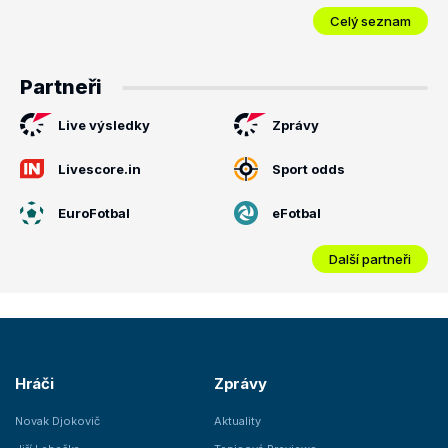
Celý seznam
Partneři
Live výsledky
Zprávy
Livescore.in
Sport odds
EuroFotbal
eFotbal
Další partneři
Hráči
Zprávy
Novak Djokovič
Aktuality