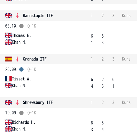
Barnstaple ITF
1
2
3
Kurs
03.10.
Q-1K
Thomas E.
6
6
Khan N.
1
3
Granada ITF
1
2
3
Kurs
26.09.
Q-1K
Tisset A.
6
2
6
Khan N.
4
6
1
Shrewsbury ITF
1
2
3
Kurs
19.09.
Q-1K
Richards H.
6
6
Khan N.
3
4