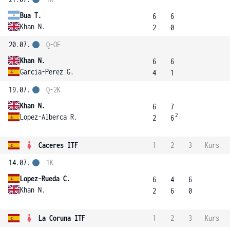
Bua T.
6
6
Khan N.
2
0
20.07.
Q-OF
Khan N.
6
6
Garcia-Perez G.
4
1
19.07.
Q-2K
Khan N.
6
7
2
Lopez-Alberca R.
2
6
Caceres ITF
1
2
3
Kurs
14.07.
1K
Lopez-Rueda C.
6
4
6
Khan N.
2
6
0
La Coruna ITF
1
2
3
Kurs