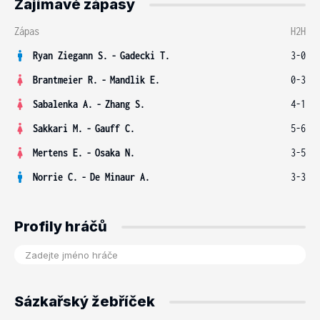
Zajímavé zápasy
Zápas
H2H
Ryan Ziegann S.
-
Gadecki T.
3-0
Brantmeier R.
-
Mandlik E.
0-3
Sabalenka A.
-
Zhang S.
4-1
Sakkari M.
-
Gauff C.
5-6
Mertens E.
-
Osaka N.
3-5
Norrie C.
-
De Minaur A.
3-3
Profily hráčů
Sázkařský žebříček