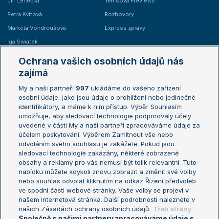
Jiří Lehečka
Tenisová Previews
Petra Kvitová
Rozhovory
Markéta Vondroušová
Express zprávy
Iga Swiatek
Marie Bouzková
Ochrana vašich osobních údajů nás
Žebříčky
Kalendář turnajů
zajímá
My a naši partneři
997
ukládáme do vašeho zařízení
Žebříček ATP (muži)
Australian Open
osobní údaje, jako jsou údaje o prohlížení nebo jedinečné
Žebříček WTA (ženy)
French Open
identifikátory, a máme k nim přístup. Výběr Souhlasím
umožňuje, aby sledovací technologie podporovaly účely
Sázkařský žebříček
Wimbledon
uvedené v části My a naši partneři zpracováváme údaje za
US Open
účelem poskytování. Výběrem Zamítnout vše nebo
odvoláním svého souhlasu je zakážete. Pokud jsou
Turnaj mistrů
sledovací technologie zakázány, některé zobrazené
Turnaj mistryň
obsahy a reklamy pro vás nemusí být tolik relevantní. Tuto
Aktualní trendy
nabídku můžete kdykoli znovu zobrazit a změnit své volby
nebo souhlas odvolat kliknutím na odkaz Řízení předvoleb
ve spodní části webové stránky. Vaše volby se projeví v
Fotbalové přestupy
našem Internetová stránka. Další podrobnosti naleznete v
Livesport Daily
našich Zásadách ochrany osobních údajů.
Třetí strany
Společně s našimi partnery zpracováváme údaje s
LS Prague Open