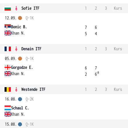
Sofie ITF
1
2
3
Kurs
12.09.
Q-1K
Bonic B.
7
6
Khan N.
5
4
Denain ITF
1
2
3
Kurs
05.09.
Q-1K
Gorgodze E.
6
7
0
Khan N.
2
6
Westende ITF
1
2
3
Kurs
16.08.
Q-2K
Schaul C.
Khan N.
15.08.
Q-1K