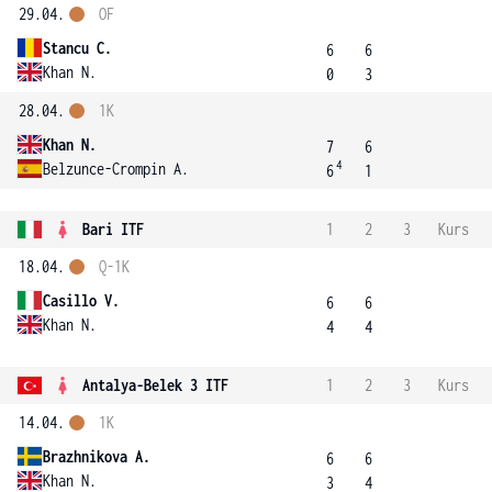
29.04.
OF
Stancu C.
6
6
Khan N.
0
3
28.04.
1K
Khan N.
7
6
4
Belzunce-Crompin A.
6
1
Bari ITF
1
2
3
Kurs
18.04.
Q-1K
Casillo V.
6
6
Khan N.
4
4
Antalya-Belek 3 ITF
1
2
3
Kurs
14.04.
1K
Brazhnikova A.
6
6
Khan N.
3
4