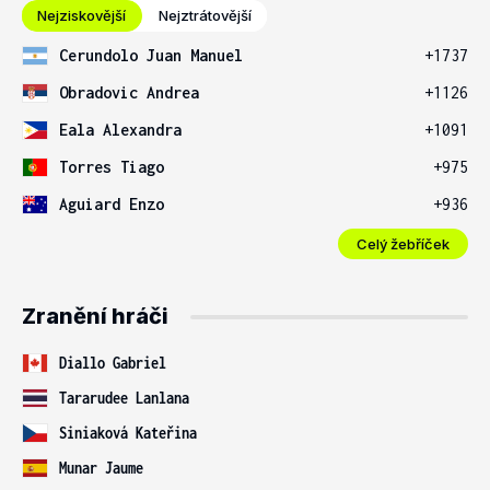
Nejziskovější
Nejztrátovější
Cerundolo Juan Manuel
+1737
Obradovic Andrea
+1126
Eala Alexandra
+1091
Torres Tiago
+975
Aguiard Enzo
+936
Celý žebříček
Zranění hráči
Diallo Gabriel
Tararudee Lanlana
Siniaková Kateřina
Munar Jaume