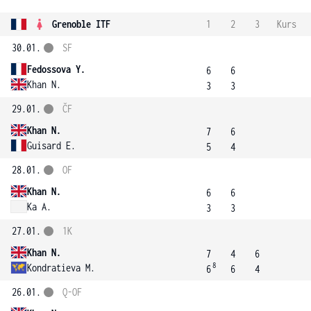
Grenoble ITF
1
2
3
Kurs
30.01.
SF
Fedossova Y.
6
6
Khan N.
3
3
29.01.
ČF
Khan N.
7
6
Guisard E.
5
4
28.01.
OF
Khan N.
6
6
Ka A.
3
3
27.01.
1K
Khan N.
7
4
6
8
Kondratieva M.
6
6
4
26.01.
Q-OF