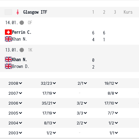
Glasgow ITF
1
2
3
Kurs
14.01.
OF
Perrin C.
6
6
Khan N.
4
1
13.01.
1K
Khan N.
0
Brown D.
2
2008
32/23
2/1
19/12
-
2007
17/19
8/8
2006
35/21
3/2
17/10
2005
17/19
3/3
7/7
2004
8/13
2/2
1/2
-
2003
1/2
1/1