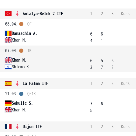
Antalya-Belek 2 ITF
1
2
3
Kurs
08.04.
OF
Damaschin A.
6
6
Khan N.
4
1
07.04.
1K
Khan N.
6
5
6
Shlomo K.
3
7
3
La Palma ITF
1
2
3
Kurs
21.03.
Q-1K
Sekulic S.
7
6
Khan N.
5
1
Dijon ITF
1
2
3
Kurs