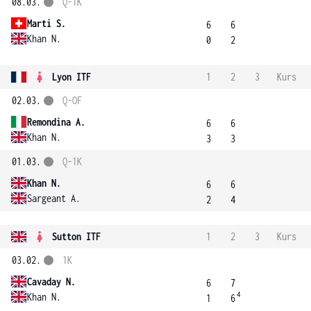
08.03.
Q-1K
Marti S.
6
6
Khan N.
0
2
Lyon ITF
1
2
3
Kurs
02.03.
Q-OF
Remondina A.
6
6
Khan N.
3
3
01.03.
Q-1K
Khan N.
6
6
Sargeant A.
2
4
Sutton ITF
1
2
3
Kurs
03.02.
1K
Cavaday N.
6
7
4
Khan N.
1
6