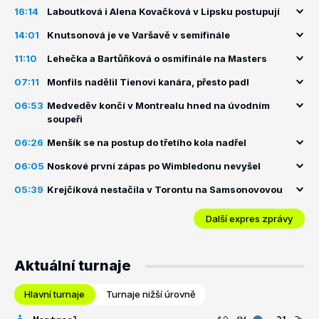
16:14
Laboutková i Alena Kovačková v Lipsku postupují
14:01
Knutsonová je ve Varšavě v semifinále
11:10
Lehečka a Bartůňková o osmifinále na Masters
07:11
Monfils nadělil Tienovi kanára, přesto padl
06:53
Medveděv končí v Montrealu hned na úvodním
soupeři
06:26
Menšík se na postup do třetího kola nadřel
06:05
Noskové první zápas po Wimbledonu nevyšel
05:39
Krejčíková nestačila v Torontu na Samsonovovou
Další expres zprávy
Aktuální turnaje
Hlavní turnaje
Turnaje nižší úrovně