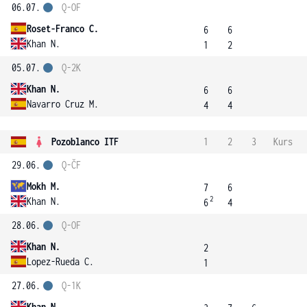
06.07.
Q-OF
Roset-Franco C.
6
6
Khan N.
1
2
05.07.
Q-2K
Khan N.
6
6
Navarro Cruz M.
4
4
Pozoblanco ITF
1
2
3
Kurs
29.06.
Q-ČF
Mokh M.
7
6
2
Khan N.
6
4
28.06.
Q-OF
Khan N.
2
Lopez-Rueda C.
1
27.06.
Q-1K
Khan N.