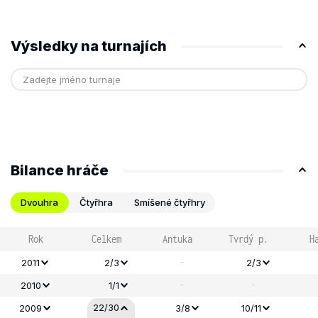
Výsledky na turnajích
Bilance hráče
Dvouhra
Čtyřhra
Smíšené čtyřhry
Rok
Celkem
Antuka
Tvrdý p.
H
-
2011
2/3
2/3
-
-
2010
1/1
22/30
2009
3/8
10/11