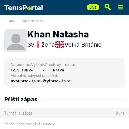
Hráči
Khan Natasha
Khan Natasha
39
žena
Velká Británie
Datum nar.:
Výška:
Váha:
Hraje rukou:
12. 5. 1987
-
-
Pravá
Aktuální/nejvyšší umístění:
dvouhra: - / 395.
čtyřhra: - / 365.
Příští zápas
Turnaj a zápas
Kurs
Žádné nadcházející zápasy.