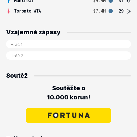
Montreal
$9.4M
31
Toronto WTA
$7.4M
29
Vzájemné zápasy
Soutěž
Soutěžte o
10.000 korun!