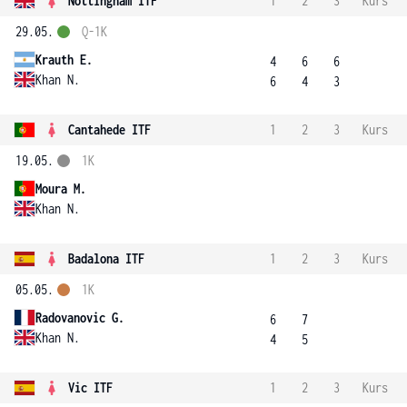
Nottingham ITF
1
2
3
Kurs
29.05.
Q-1K
Krauth E.
4
6
6
Khan N.
6
4
3
Cantahede ITF
1
2
3
Kurs
19.05.
1K
Moura M.
Khan N.
Badalona ITF
1
2
3
Kurs
05.05.
1K
Radovanovic G.
6
7
Khan N.
4
5
Vic ITF
1
2
3
Kurs