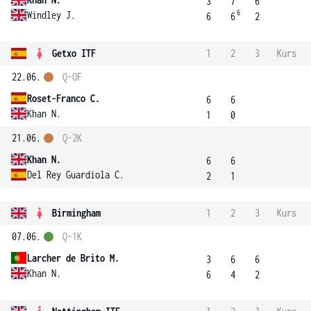
3
7
6
6
Windley J.
6
6
2
Getxo ITF
1
2
3
Kurs
22.06.
Q-OF
Roset-Franco C.
6
6
Khan N.
1
0
21.06.
Q-2K
Khan N.
6
6
Del Rey Guardiola C.
2
1
Birmingham
1
2
3
Kurs
07.06.
Q-1K
Larcher de Brito M.
3
6
6
Khan N.
6
4
2