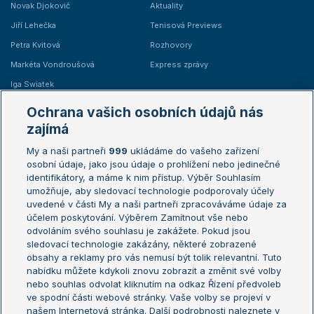
Novak Djokovič
Aktuality
Jiří Lehečka
Tenisová Previews
Petra Kvitová
Rozhovory
Markéta Vondroušová
Express zprávy
Iga Swiatek
Marie Bouzková
Ochrana vašich osobních údajů nás
Žebříčky
Kalendář turnajů
zajímá
My a naši partneři
999
ukládáme do vašeho zařízení
Žebříček ATP (muži)
Australian Open
osobní údaje, jako jsou údaje o prohlížení nebo jedinečné
Žebříček WTA (ženy)
French Open
identifikátory, a máme k nim přístup. Výběr Souhlasím
umožňuje, aby sledovací technologie podporovaly účely
Sázkařský žebříček
Wimbledon
uvedené v části My a naši partneři zpracováváme údaje za
US Open
účelem poskytování. Výběrem Zamítnout vše nebo
odvoláním svého souhlasu je zakážete. Pokud jsou
Turnaj mistrů
sledovací technologie zakázány, některé zobrazené
Turnaj mistryň
obsahy a reklamy pro vás nemusí být tolik relevantní. Tuto
Aktualní trendy
nabídku můžete kdykoli znovu zobrazit a změnit své volby
nebo souhlas odvolat kliknutím na odkaz Řízení předvoleb
ve spodní části webové stránky. Vaše volby se projeví v
Fotbalové přestupy
našem Internetová stránka. Další podrobnosti naleznete v