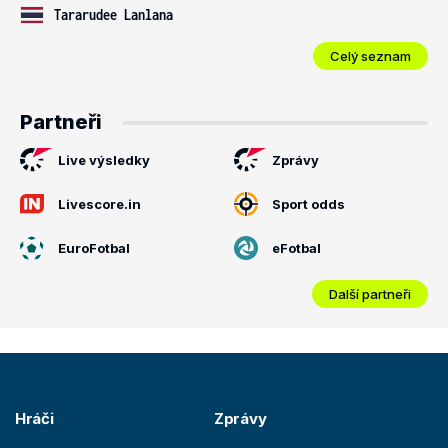
Tararudee Lanlana
Celý seznam
Partneři
Live výsledky
Zprávy
Livescore.in
Sport odds
EuroFotbal
eFotbal
Další partneři
Hráči
Zprávy