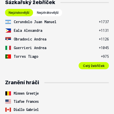
Sázkařský žebříček
Nejziskovější
Nejztrátovější
Cerundolo Juan Manuel
+1737
Eala Alexandra
+1131
Obradovic Andrea
+1126
Guerrieri Andrea
+1045
Torres Tiago
+975
Celý žebříček
Zranění hráči
Minnen Greetje
Tiafoe Frances
Diallo Gabriel