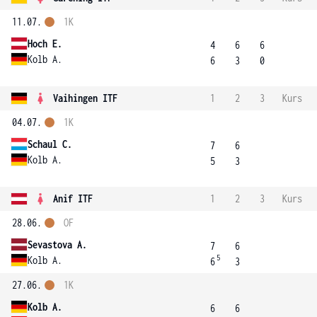
11.07.
1K
Hoch E.
4
6
6
Kolb A.
6
3
0
Vaihingen ITF
1
2
3
Kurs
04.07.
1K
Schaul C.
7
6
Kolb A.
5
3
Anif ITF
1
2
3
Kurs
28.06.
OF
Sevastova A.
7
6
5
Kolb A.
6
3
27.06.
1K
Kolb A.
6
6