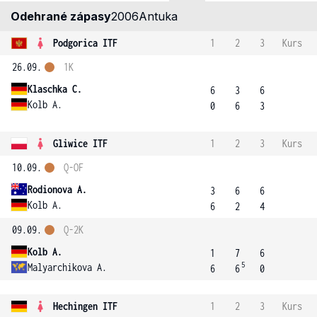
Odehrané zápasy
2006
Antuka
Podgorica ITF
1
2
3
Kurs
26.09.
1K
Klaschka C.
6
3
6
Kolb A.
0
6
3
Gliwice ITF
1
2
3
Kurs
10.09.
Q-OF
Rodionova A.
3
6
6
Kolb A.
6
2
4
09.09.
Q-2K
Kolb A.
1
7
6
5
Malyarchikova A.
6
6
0
Hechingen ITF
1
2
3
Kurs