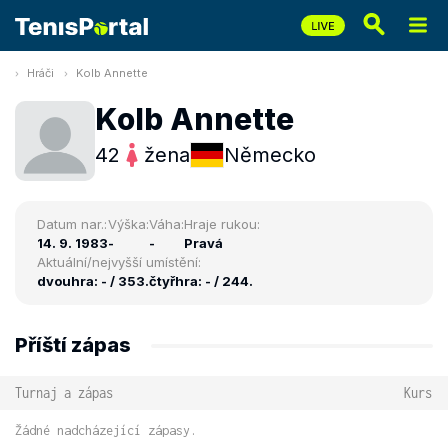
Hráči
Kolb Annette
Kolb Annette
42
žena
Německo
Datum nar.:
Výška:
Váha:
Hraje rukou:
14. 9. 1983
-
-
Pravá
Aktuální/nejvyšší umístění:
dvouhra: - / 353.
čtyřhra: - / 244.
Příští zápas
Turnaj a zápas
Kurs
Žádné nadcházející zápasy.