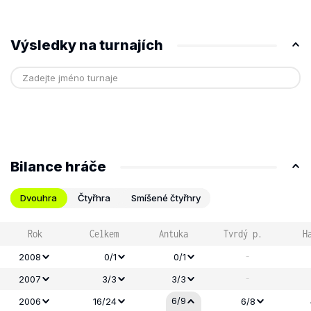
Výsledky na turnajích
Bilance hráče
Dvouhra
Čtyřhra
Smíšené čtyřhry
Rok
Celkem
Antuka
Tvrdý p.
H
-
2008
0/1
0/1
-
2007
3/3
3/3
6/9
2006
16/24
6/8