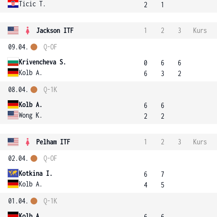
Ticic T.
2
1
Jackson ITF
1
2
3
Kurs
09.04.
Q-OF
Krivencheva S.
0
6
6
Kolb A.
6
3
2
08.04.
Q-1K
Kolb A.
6
6
Wong K.
2
2
Pelham ITF
1
2
3
Kurs
02.04.
Q-OF
Kotkina I.
6
7
Kolb A.
4
5
01.04.
Q-1K
Kolb A.
6
6