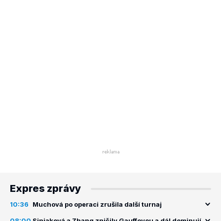
Expres zprávy
10:36
Muchová po operaci zrušila další turnaj
08:00
Siniaková a Zhang zničily Gauffovou a dál dominují