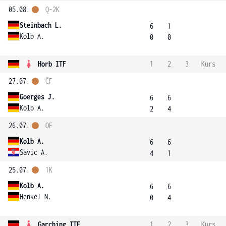
05.08.
Q-2K
Steinbach L.
6
1
Kolb A.
0
0
Horb ITF
1
2
3
Kurs
27.07.
ČF
Goerges J.
6
6
Kolb A.
2
4
26.07.
OF
Kolb A.
6
6
Savic A.
4
1
25.07.
1K
Kolb A.
6
6
Henkel N.
0
4
Garching ITF
1
2
3
Kurs