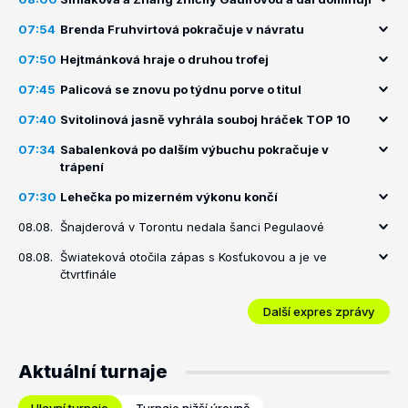
07:54
Brenda Fruhvirtová pokračuje v návratu
07:50
Hejtmánková hraje o druhou trofej
07:45
Palicová se znovu po týdnu porve o titul
07:40
Svitolinová jasně vyhrála souboj hráček TOP 10
07:34
Sabalenková po dalším výbuchu pokračuje v
trápení
07:30
Lehečka po mizerném výkonu končí
08.08.
Šnajderová v Torontu nedala šanci Pegulaové
08.08.
Šwiateková otočila zápas s Kosťukovou a je ve
čtvrtfinále
Další expres zprávy
Aktuální turnaje