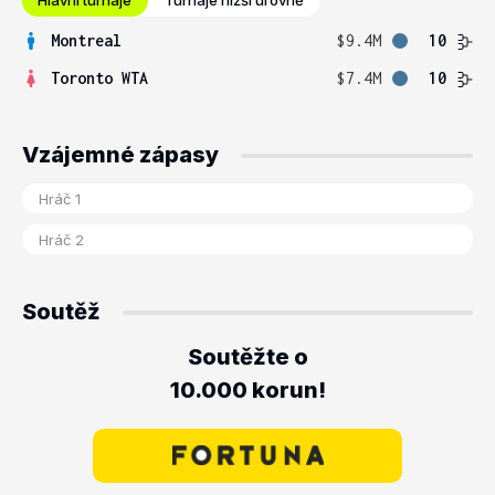
Hlavní turnaje
Turnaje nižší úrovně
Montreal
$9.4M
10
Toronto WTA
$7.4M
10
Vzájemné zápasy
Soutěž
Soutěžte o
10.000 korun!