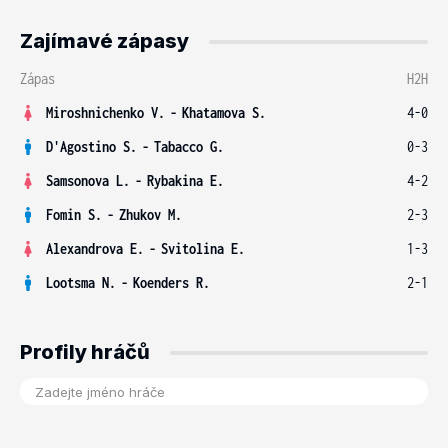
Zajímavé zápasy
Zápas
H2H
Miroshnichenko V.
-
Khatamova S.
4-0
D'Agostino S.
-
Tabacco G.
0-3
Samsonova L.
-
Rybakina E.
4-2
Fomin S.
-
Zhukov M.
2-3
Alexandrova E.
-
Svitolina E.
1-3
Lootsma N.
-
Koenders R.
2-1
Profily hráčů