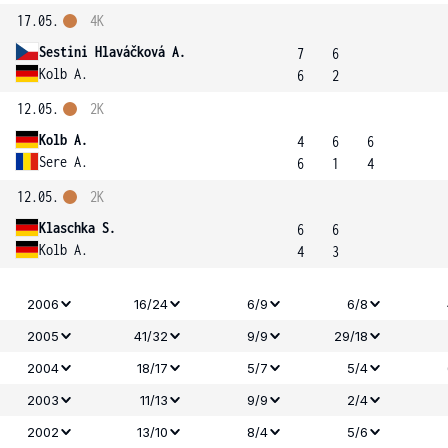
17.05.
4K
Sestini Hlaváčková A.
7
6
Kolb A.
6
2
12.05.
2K
Kolb A.
4
6
6
Sere A.
6
1
4
12.05.
2K
Klaschka S.
6
6
Kolb A.
4
3
2006
16/24
6/9
6/8
2005
41/32
9/9
29/18
2004
18/17
5/7
5/4
2003
11/13
9/9
2/4
2002
13/10
8/4
5/6