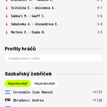
Svitolina E.
-
Anisimova A.
4-1
Sakkari M.
-
Gauff C.
5-6
Sabalenka A.
-
Alexandrova E.
5-4
Mertens E.
-
Osaka N.
3-5
Profily hráčů
Sázkařský žebříček
Nejziskovější
Nejztrátovější
Cerundolo Juan Manuel
+1737
Obradovic Andrea
+1126