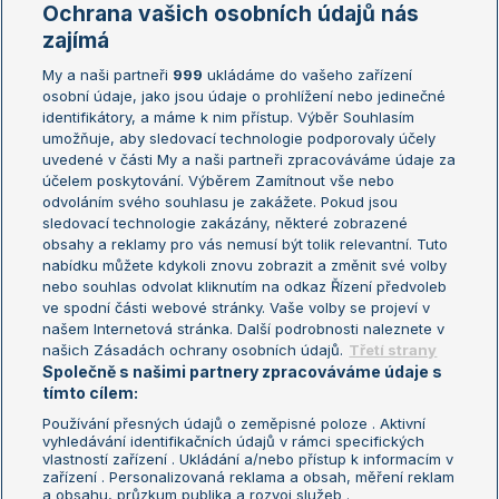
Marie Bouzková
Ochrana vašich osobních údajů nás
Žebříčky
Kalendář turnajů
zajímá
My a naši partneři
999
ukládáme do vašeho zařízení
Žebříček ATP (muži)
Australian Open
osobní údaje, jako jsou údaje o prohlížení nebo jedinečné
Žebříček WTA (ženy)
French Open
identifikátory, a máme k nim přístup. Výběr Souhlasím
umožňuje, aby sledovací technologie podporovaly účely
Sázkařský žebříček
Wimbledon
uvedené v části My a naši partneři zpracováváme údaje za
US Open
účelem poskytování. Výběrem Zamítnout vše nebo
odvoláním svého souhlasu je zakážete. Pokud jsou
Turnaj mistrů
sledovací technologie zakázány, některé zobrazené
Turnaj mistryň
obsahy a reklamy pro vás nemusí být tolik relevantní. Tuto
Aktualní trendy
nabídku můžete kdykoli znovu zobrazit a změnit své volby
nebo souhlas odvolat kliknutím na odkaz Řízení předvoleb
ve spodní části webové stránky. Vaše volby se projeví v
Fotbalové přestupy
našem Internetová stránka. Další podrobnosti naleznete v
Livesport Daily
našich Zásadách ochrany osobních údajů.
Třetí strany
Společně s našimi partnery zpracováváme údaje s
LS Prague Open
tímto cílem:
Používání přesných údajů o zeměpisné poloze . Aktivní
vyhledávání identifikačních údajů v rámci specifických
vlastností zařízení . Ukládání a/nebo přístup k informacím v
Podmínky užití
Nastavení soukromí
zařízení . Personalizovaná reklama a obsah, měření reklam
GDPR a žurnalistika
Reklama
a obsahu, průzkum publika a rozvoj služeb .