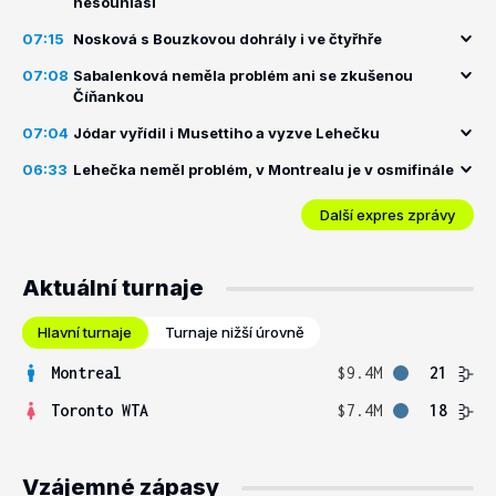
nesouhlasí
07:15
Nosková s Bouzkovou dohrály i ve čtyřhře
07:08
Sabalenková neměla problém ani se zkušenou
Číňankou
07:04
Jódar vyřídil i Musettiho a vyzve Lehečku
06:33
Lehečka neměl problém, v Montrealu je v osmifinále
Další expres zprávy
Aktuální turnaje
Hlavní turnaje
Turnaje nižší úrovně
Montreal
$9.4M
21
Toronto WTA
$7.4M
18
Vzájemné zápasy