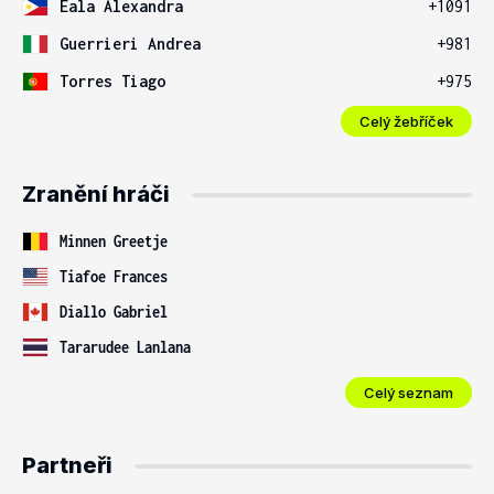
Eala Alexandra
+1091
Guerrieri Andrea
+981
Torres Tiago
+975
Celý žebříček
Zranění hráči
Minnen Greetje
Tiafoe Frances
Diallo Gabriel
Tararudee Lanlana
Celý seznam
Partneři