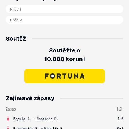
Soutěž
Soutěžte o
10.000 korun!
Zajímavé zápasy
Zápas
H2H
Pegula J.
-
Shnaider D.
4-0
Brantmeier R.
-
Mandlik E.
0-3