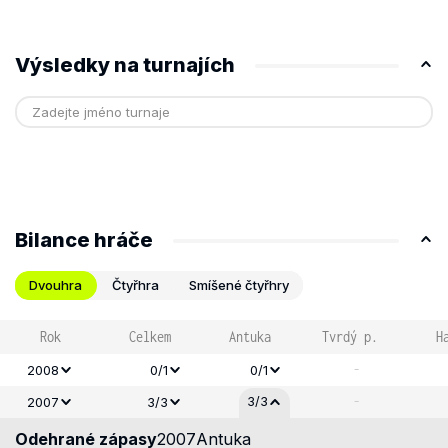
Výsledky na turnajích
Bilance hráče
Dvouhra
Čtyřhra
Smíšené čtyřhry
Rok
Celkem
Antuka
Tvrdý p.
H
-
2008
0/1
0/1
-
3/3
2007
3/3
Odehrané zápasy
2007
Antuka