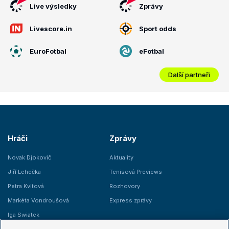
Live výsledky
Zprávy
Livescore.in
Sport odds
EuroFotbal
eFotbal
Další partneři
Hráči
Zprávy
Novak Djokovič
Aktuality
Jiří Lehečka
Tenisová Previews
Petra Kvitová
Rozhovory
Markéta Vondroušová
Express zprávy
Iga Swiatek