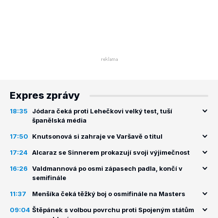
Expres zprávy
18:35
Jódara čeká proti Lehečkovi velký test, tuší
španělská média
17:50
Knutsonová si zahraje ve Varšavě o titul
17:24
Alcaraz se Sinnerem prokazují svoji výjimečnost
16:26
Valdmannová po osmi zápasech padla, končí v
semifinále
11:37
Menšíka čeká těžký boj o osmifinále na Masters
09:04
Štěpánek s volbou povrchu proti Spojeným státům