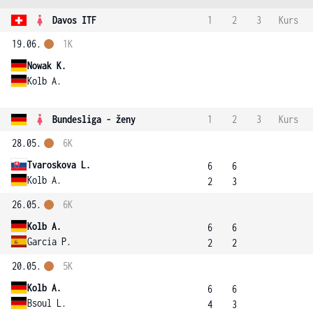
Davos ITF
1
2
3
Kurs
19.06.
1K
Nowak K.
Kolb A.
Bundesliga - ženy
1
2
3
Kurs
28.05.
6K
Tvaroskova L.
6
6
Kolb A.
2
3
26.05.
6K
Kolb A.
6
6
Garcia P.
2
2
20.05.
5K
Kolb A.
6
6
Bsoul L.
4
3