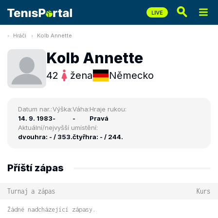
Hráči
Kolb Annette
Kolb Annette
42
žena
Německo
Datum nar.:
Výška:
Váha:
Hraje rukou:
14. 9. 1983
-
-
Pravá
Aktuální/nejvyšší umístění:
dvouhra: - / 353.
čtyřhra: - / 244.
Příští zápas
Turnaj a zápas
Kurs
Žádné nadcházející zápasy.