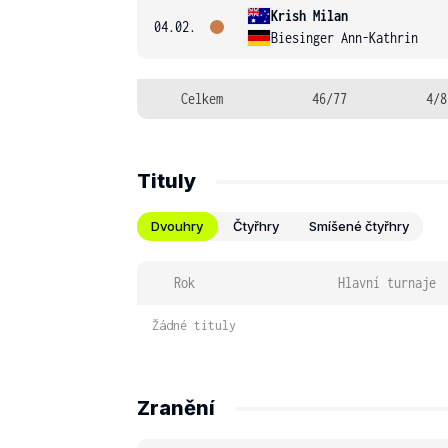
Krish Milan
04.02.
Biesinger Ann-Kathrin
Celkem
46/77
4/8
Tituly
Dvouhry
Čtyřhry
Smíšené čtyřhry
Rok
Hlavní turnaje
Žádné tituly
Zranění