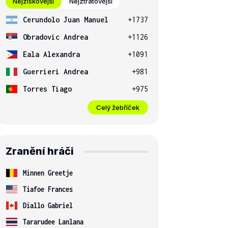
Nejziskovější
Nejztrátovější
Cerundolo Juan Manuel
+1737
Obradovic Andrea
+1126
Eala Alexandra
+1091
Guerrieri Andrea
+981
Torres Tiago
+975
Celý žebříček
Zranění hráči
Minnen Greetje
Tiafoe Frances
Diallo Gabriel
Tararudee Lanlana