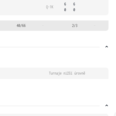
6
6
Q-1K
0
0
40/66
-
2/3
-
Turnaje nižší úrovně