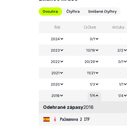
Dvouhra
Čtyřhra
Smíšené čtyřhry
Rok
Celkem
Antuka
-
2024
0/1
2023
13/19
2/2
2022
20/29
0/1
-
2021
11/21
2020
1/3
1/1
1/4
2018
1/4
Odehrané zápasy
2018
Palmanova 2 ITF