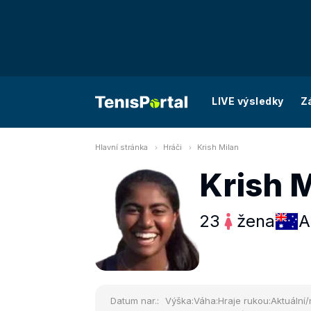
LIVE výsledky
Z
Hlavní stránka
Hráči
Krish Milan
Krish 
23
žena
A
Datum nar.:
Výška:
Váha:
Hraje rukou:
Aktuální/