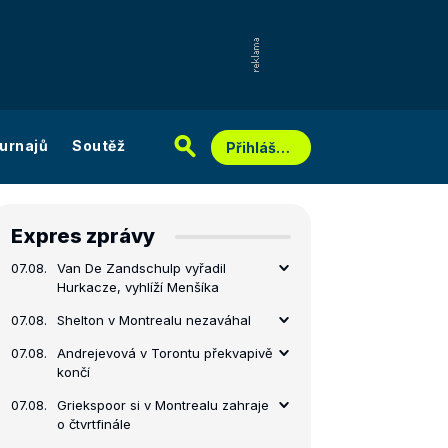
urnajů
Soutěž
Přihlášení
Expres zprávy
07.08.
Van De Zandschulp vyřadil
Hurkacze, vyhlíží Menšíka
07.08.
Shelton v Montrealu nezaváhal
07.08.
Andrejevová v Torontu překvapivě
končí
07.08.
Griekspoor si v Montrealu zahraje
o čtvrtfinále