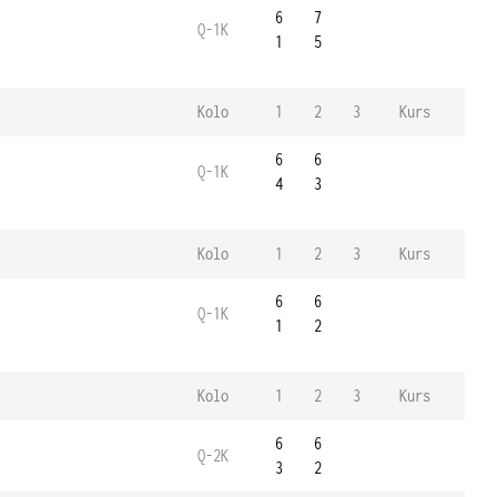
6
7
Q-1K
1
5
Kolo
1
2
3
Kurs
6
6
Q-1K
4
3
Kolo
1
2
3
Kurs
6
6
Q-1K
1
2
Kolo
1
2
3
Kurs
6
6
Q-2K
3
2