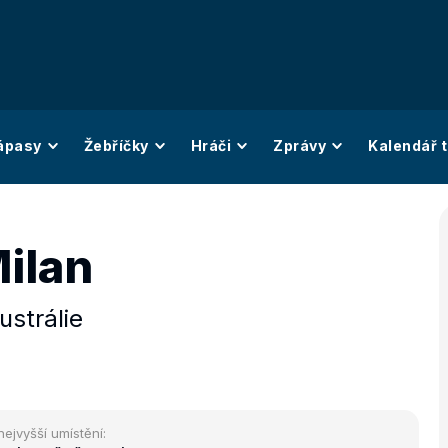
ápasy
Žebříčky
Hráči
Zprávy
Kalendář t
Milan
ustrálie
nejvyšší umístění: