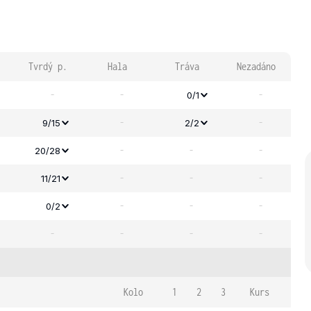
Tvrdý p.
Hala
Tráva
Nezadáno
-
-
-
0/1
-
-
9/15
2/2
-
-
-
20/28
-
-
-
11/21
-
-
-
0/2
-
-
-
-
Kolo
1
2
3
Kurs