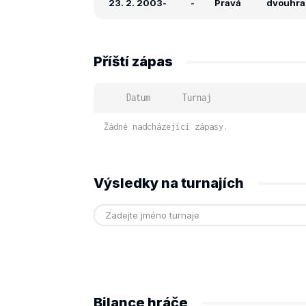
23. 2. 2003
-
-
Pravá
dvouhra:
Příští zápas
Datum
Turnaj
Žádné nadcházející zápasy.
Výsledky na turnajích
Bilance hráče