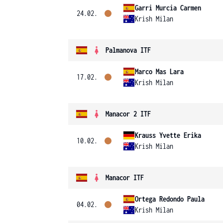
Garri Murcia Carmen
24.02.
Krish Milan
Palmanova ITF
Marco Mas Lara
17.02.
Krish Milan
Manacor 2 ITF
Krauss Yvette Erika
10.02.
Krish Milan
Manacor ITF
Ortega Redondo Paula
04.02.
Krish Milan