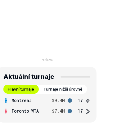
Aktuální turnaje
Hlavní turnaje
Turnaje nižší úrovně
Montreal
$9.4M
17
Toronto WTA
$7.4M
17