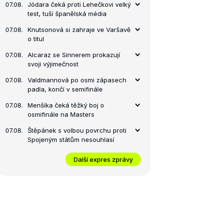
07.08.
Jódara čeká proti Lehečkovi velký
test, tuší španělská média
07.08.
Knutsonová si zahraje ve Varšavě
o titul
07.08.
Alcaraz se Sinnerem prokazují
svoji výjimečnost
07.08.
Valdmannová po osmi zápasech
padla, končí v semifinále
07.08.
Menšíka čeká těžký boj o
osmifinále na Masters
07.08.
Štěpánek s volbou povrchu proti
Spojeným státům nesouhlasí
Další expres zprávy