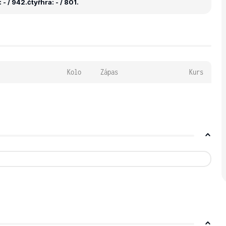
 - / 942.
čtyřhra: - / 801.
Kolo
Zápas
Kurs