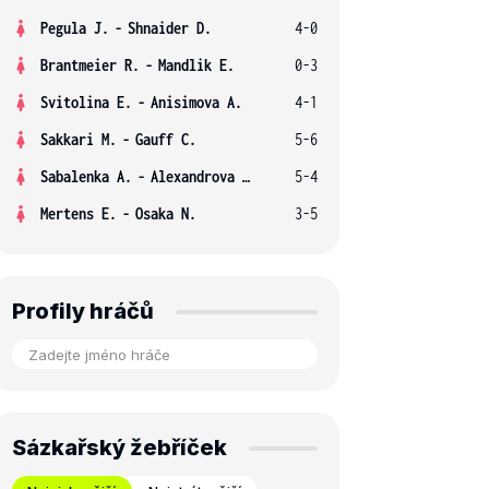
Pegula J.
-
Shnaider D.
4-0
Brantmeier R.
-
Mandlik E.
0-3
Svitolina E.
-
Anisimova A.
4-1
Sakkari M.
-
Gauff C.
5-6
Sabalenka A.
-
Alexandrova E.
5-4
Mertens E.
-
Osaka N.
3-5
Profily hráčů
Sázkařský žebříček