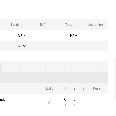
Tvrdý p.
Hala
Tráva
Nezadáno
-
-
1/8
1/2
-
-
-
1/7
-
-
-
-
-
-
-
-
Kolo
1
2
3
Kurs
ndo
6
6
OF
1
3