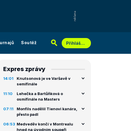
urnajů
Soutěž
Přihlášení
Expres zprávy
14:01
Knutsonová je ve Varšavě v
semifinále
11:10
Lehečka a Bartůňková o
osmifinále na Masters
07:11
Monfils nadělil Tienovi kanára,
přesto padl
06:53
Medveděv končí v Montrealu
hned na úvodním soupeři