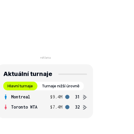
Aktuální turnaje
Hlavní turnaje
Turnaje nižší úrovně
Montreal
$9.4M
31
Toronto WTA
$7.4M
32