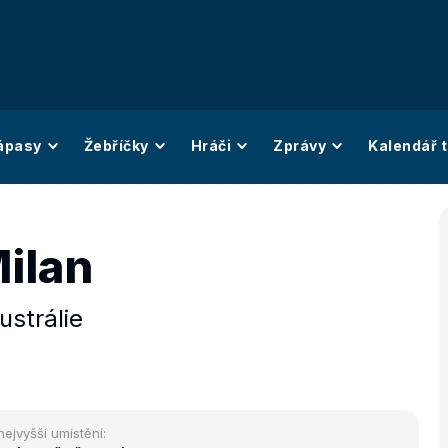
ápasy
Žebříčky
Hráči
Zprávy
Kalendář t
Milan
ustrálie
nejvyšší umístění: