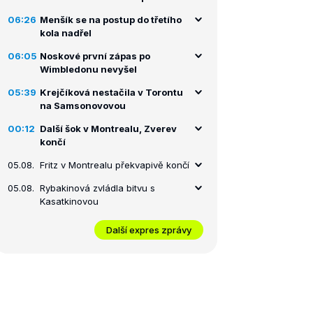
06:26
Menšík se na postup do třetího
kola nadřel
06:05
Noskové první zápas po
Wimbledonu nevyšel
05:39
Krejčíková nestačila v Torontu
na Samsonovovou
00:12
Další šok v Montrealu, Zverev
končí
05.08.
Fritz v Montrealu překvapivě končí
05.08.
Rybakinová zvládla bitvu s
Kasatkinovou
Další expres zprávy