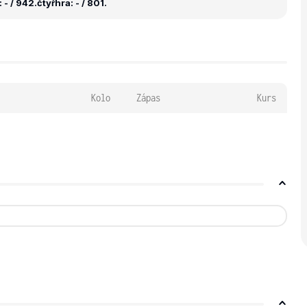
 - / 942.
čtyřhra: - / 801.
Kolo
Zápas
Kurs