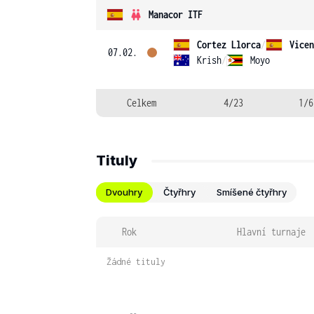
Manacor ITF
Cortez Llorca
/
Vicen
07.02.
Krish
/
Moyo
Celkem
4/23
1/6
Tituly
Dvouhry
Čtyřhry
Smíšené čtyřhry
Rok
Hlavní turnaje
Žádné tituly