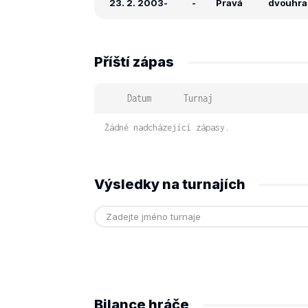
23. 2. 2003
-
-
Pravá
dvouhra:
Příští zápas
Datum
Turnaj
Žádné nadcházející zápasy.
Výsledky na turnajích
Bilance hráče