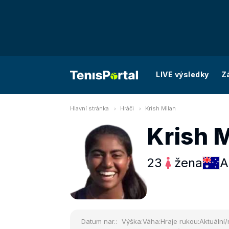
LIVE výsledky
Z
Hlavní stránka
Hráči
Krish Milan
Krish 
23
žena
A
Datum nar.:
Výška:
Váha:
Hraje rukou:
Aktuální/