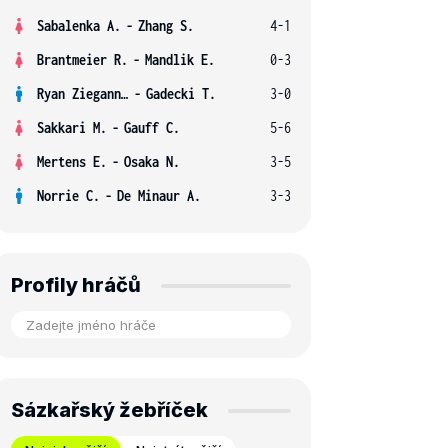
Sabalenka A.
-
Zhang S.
4-1
Brantmeier R.
-
Mandlik E.
0-3
Ryan Ziegann S.
-
Gadecki T.
3-0
Sakkari M.
-
Gauff C.
5-6
Mertens E.
-
Osaka N.
3-5
Norrie C.
-
De Minaur A.
3-3
Profily hráčů
Sázkařský žebříček