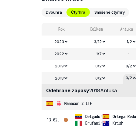
Dvouhra
Čtyřhra
Smíšené čtyřhry
Rok
Celkem
Antuka
2023
3/12
1/2
-
2022
1/7
2019
0/2
0/2
0/2
2018
0/2
Odehrané zápasy
2018
Antuka
Manacor 2 ITF
Delgado
/
Ortega Redo
13.02.
Brufani
/
Krish