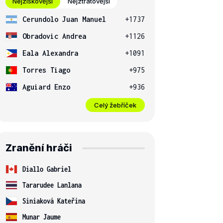
Nejziskovější
Nejztrátovější
Cerundolo Juan Manuel
+1737
Obradovic Andrea
+1126
Eala Alexandra
+1091
Torres Tiago
+975
Aguiard Enzo
+936
Celý žebříček
Zranění hráči
Diallo Gabriel
Tararudee Lanlana
Siniaková Kateřina
Munar Jaume