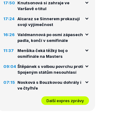
17:50
Knutsonová si zahraje ve
Varšavě o titul
17:24
Alcaraz se Sinnerem prokazují
svoji výjimečnost
16:26
Valdmannová po osmi zápasech
padla, končí v semifinále
11:37
Menšíka čeká těžký boj o
osmifinále na Masters
09:04
Štěpánek s volbou povrchu proti
Spojeným státům nesouhlasí
07:15
Nosková s Bouzkovou dohrály i
ve čtyřhře
Další expres zprávy