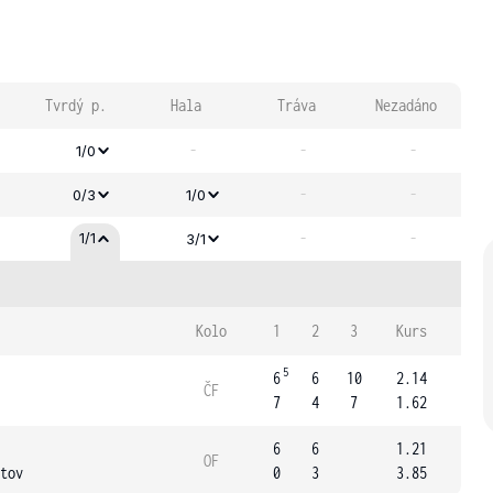
Tvrdý p.
Hala
Tráva
Nezadáno
-
-
-
1/0
-
-
0/3
1/0
-
-
1/1
3/1
Kolo
1
2
3
Kurs
5
6
6
10
2.14
ČF
7
4
7
1.62
6
6
1.21
OF
tov
0
3
3.85