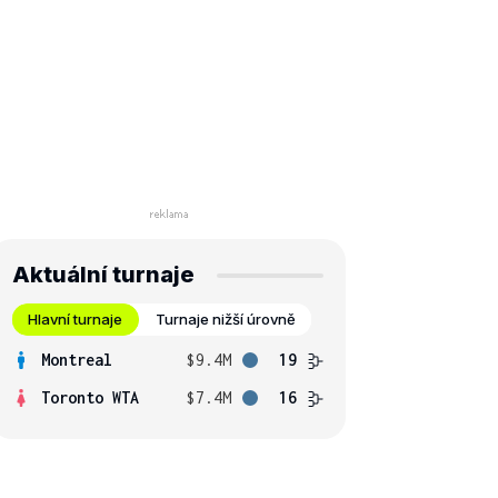
Aktuální turnaje
Hlavní turnaje
Turnaje nižší úrovně
Montreal
$9.4M
19
Toronto WTA
$7.4M
16