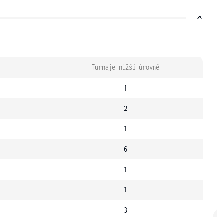
Turnaje nižší úrovně
1
2
1
6
1
1
3