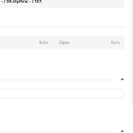
- / 39.
čtyřhra: - / 137.
Kolo
Zápas
Kurs