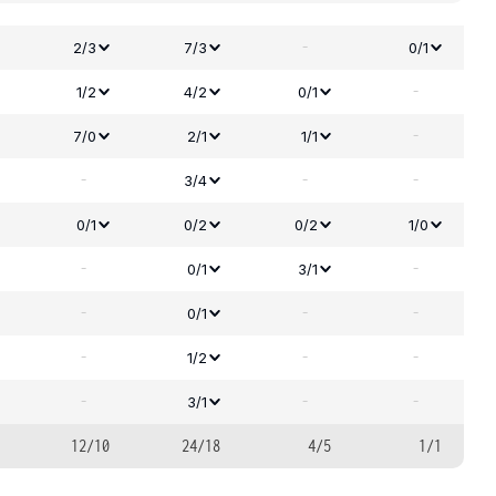
-
2/3
7/3
0/1
-
1/2
4/2
0/1
-
7/0
2/1
1/1
-
-
-
3/4
0/1
0/2
0/2
1/0
-
-
0/1
3/1
-
-
-
0/1
-
-
-
1/2
-
-
-
3/1
12/10
24/18
4/5
1/1