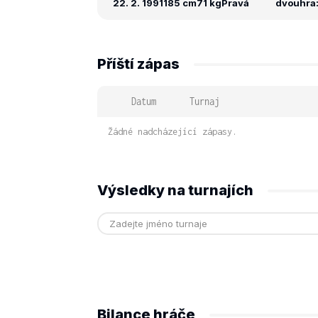
22. 2. 1991
185 cm
71 kg
Pravá
dvouhra: 
Příští zápas
Datum
Turnaj
Žádné nadcházející zápasy.
Výsledky na turnajích
Bilance hráče