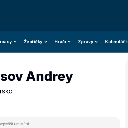
ápasy
Žebříčky
Hráči
Zprávy
Kalendář t
sov Andrey
usko
nejvyšší umístění: