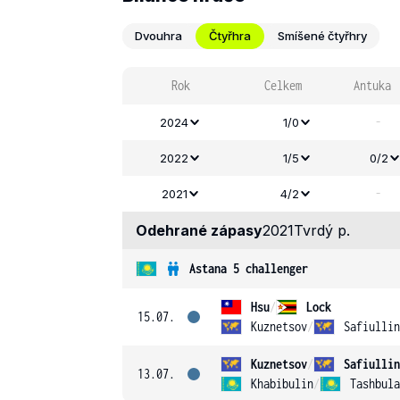
Dvouhra
Čtyřhra
Smíšené čtyřhry
Rok
Celkem
Antuka
-
2024
1/0
2022
1/5
0/2
-
2021
4/2
Odehrané zápasy
2021
Tvrdý p.
Astana 5 challenger
Hsu
/
Lock
15.07.
Kuznetsov
/
Safiullin
Kuznetsov
/
Safiullin
13.07.
Khabibulin
/
Tashbula