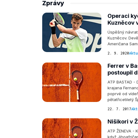
Zprávy
Operaci kyč
Kuzněcov v
Úspěšný návrat 
Kuzněcov. Devět
Američana Sama
2. 9. 2020
Aktu
Ferrer v Ba
postoupil d
ATP BASTAD - D
krajana Fernand
poprvé od vídeň
pětatřicetiletý
22. 7. 2017
Akt
Nišikori v 
ATP ŽENEVA - Ke
když Jihoafriča