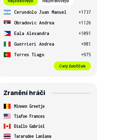
Nejziskovější
Nejztrátovější
Cerundolo Juan Manuel
+1737
Obradovic Andrea
+1126
Eala Alexandra
+1091
Guerrieri Andrea
+981
Torres Tiago
+975
Celý žebříček
Zranění hráči
Minnen Greetje
Tiafoe Frances
Diallo Gabriel
Tararudee Lanlana