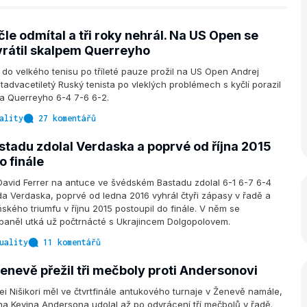
le odmítal a tři roky nehrál. Na US Open se
rátil skalpem Querreyho
do velkého tenisu po tříleté pauze prožil na US Open Andrej
advacetiletý Ruský tenista po vleklých problémech s kyčlí porazil
 Querreyho 6-4 7-6 6-2.
ality
27 komentářů
stadu zdolal Verdaska a poprvé od října 2015
o finále
avid Ferrer na antuce ve švédském Bastadu zdolal 6-1 6-7 6-4
a Verdaska, poprvé od ledna 2016 vyhrál čtyři zápasy v řadě a
ského triumfu v říjnu 2015 postoupil do finále. V něm se
 Španěl utká už počtrnácté s Ukrajincem Dolgopolovem.
uality
11 komentářů
Ženevě přežil tři mečboly proti Andersonovi
i Nišikori měl ve čtvrtfinále antukového turnaje v Ženevě namále,
na Kevina Andersona udolal až po odvrácení tří mečbolů v řadě.