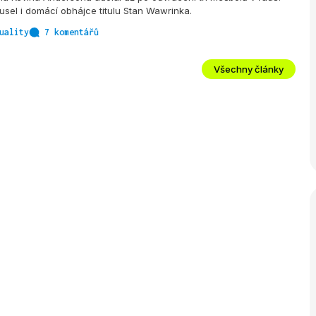
sel i domácí obhájce titulu Stan Wawrinka.
uality
7 komentářů
Všechny články