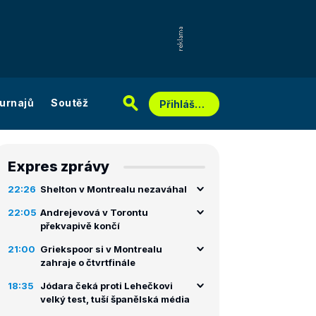
urnajů
Soutěž
Přihlášení
Expres zprávy
22:26
Shelton v Montrealu nezaváhal
22:05
Andrejevová v Torontu
překvapivě končí
21:00
Griekspoor si v Montrealu
zahraje o čtvrtfinále
18:35
Jódara čeká proti Lehečkovi
velký test, tuší španělská média