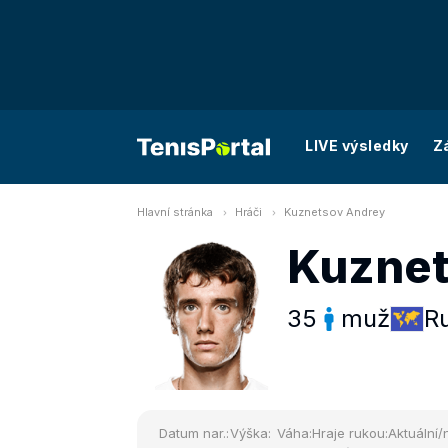
LIVE výsledky
Z
Hlavní stránka
Hráči
Kuznetsov Andrey
Kuznet
35
muž
R
Datum nar.:
Výška:
Váha:
Hraje rukou:
Aktuální/