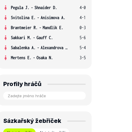
Pegula J.
-
Shnaider D.
4-0
Svitolina E.
-
Anisimova A.
4-1
Brantmeier R.
-
Mandlik E.
0-3
Sakkari M.
-
Gauff C.
5-6
Sabalenka A.
-
Alexandrova E.
5-4
Mertens E.
-
Osaka N.
3-5
Profily hráčů
Sázkařský žebříček