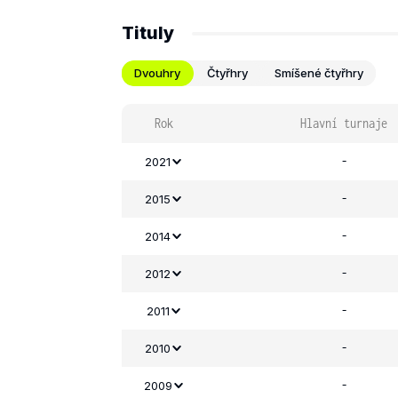
Tituly
Dvouhry
Čtyřhry
Smíšené čtyřhry
Rok
Hlavní turnaje
-
2021
-
2015
-
2014
-
2012
-
2011
-
2010
-
2009