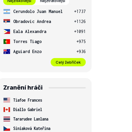
Nejziskovější
Nejztrátovější
Cerundolo Juan Manuel
+1737
Obradovic Andrea
+1126
Eala Alexandra
+1091
Torres Tiago
+975
Aguiard Enzo
+936
Celý žebříček
Zranění hráči
Tiafoe Frances
Diallo Gabriel
Tararudee Lanlana
Siniaková Kateřina