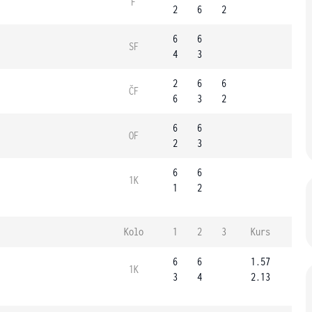
F
2
6
2
6
6
SF
4
3
2
6
6
ČF
6
3
2
6
6
OF
2
3
6
6
1K
1
2
Kolo
1
2
3
Kurs
6
6
1.57
1K
3
4
2.13