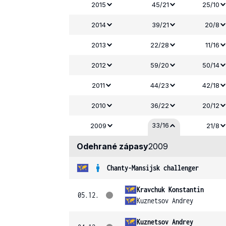
2015
45/21
25/10
2014
39/21
20/8
2013
22/28
11/16
2012
59/20
50/14
2011
44/23
42/18
2010
36/22
20/12
33/16
2009
21/8
Odehrané zápasy
2009
Chanty-Mansijsk challenger
Kravchuk Konstantin
05.12.
Kuznetsov Andrey
Kuznetsov Andrey