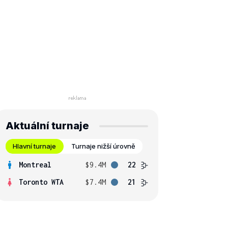
Aktuální turnaje
Hlavní turnaje
Turnaje nižší úrovně
Montreal
$9.4M
22
Toronto WTA
$7.4M
21