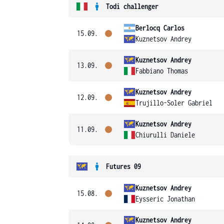
Todi challenger
Berlocq Carlos
15.09.
Kuznetsov Andrey
Kuznetsov Andrey
13.09.
Fabbiano Thomas
Kuznetsov Andrey
12.09.
Trujillo-Soler Gabriel
Kuznetsov Andrey
11.09.
Chiurulli Daniele
Futures 09
Kuznetsov Andrey
15.08.
Eysseric Jonathan
Kuznetsov Andrey