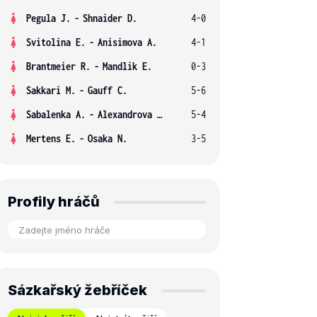
Pegula J.
-
Shnaider D.
4-0
Svitolina E.
-
Anisimova A.
4-1
Brantmeier R.
-
Mandlik E.
0-3
Sakkari M.
-
Gauff C.
5-6
Sabalenka A.
-
Alexandrova E.
5-4
Mertens E.
-
Osaka N.
3-5
Profily hráčů
Sázkařský žebříček