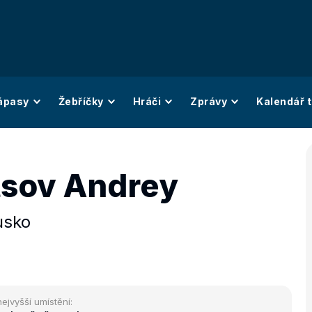
ápasy
Žebříčky
Hráči
Zprávy
Kalendář t
sov Andrey
usko
nejvyšší umístění: