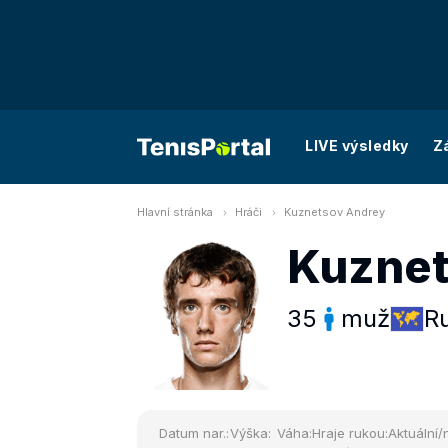
LIVE výsledky
Z
Hlavní stránka
Hráči
Kuznetsov Andrey
Kuznet
35
muž
R
Datum nar.:
Výška:
Váha:
Hraje rukou:
Aktuální/