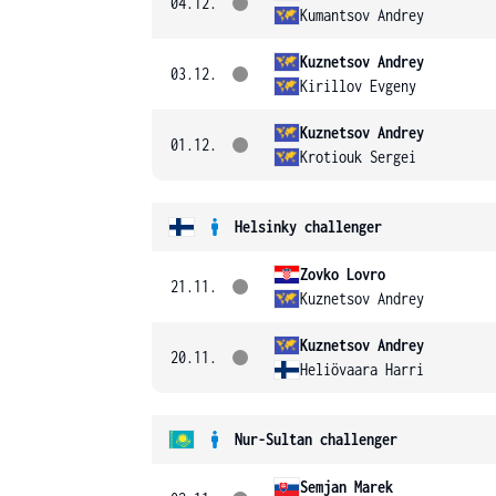
04.12.
Kumantsov Andrey
Kuznetsov Andrey
03.12.
Kirillov Evgeny
Kuznetsov Andrey
01.12.
Krotiouk Sergei
Helsinky challenger
Zovko Lovro
21.11.
Kuznetsov Andrey
Kuznetsov Andrey
20.11.
Heliövaara Harri
Nur-Sultan challenger
Semjan Marek