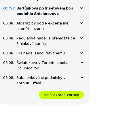
05:57
Bartůňková po třísetovém boji
podlehla Anisimovové
06.08.
Alcaraz by podle experta měl
ukončit sezonu
06.08.
Pegulaová nadělila přemožitelce
Siniakové kanára
06.08.
Fils nedal šanci Navonemu
06.08.
Šwiateková v Torontu smetla
Golubicovou
06.08.
Sabalenková si podmínky v
Torontu užívá
Další expres zprávy