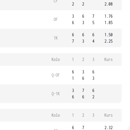
ČF
2
2
2.08
3
6
7
1.76
OF
6
3
5
1.85
6
6
6
1.50
1K
7
3
4
2.25
Kolo
1
2
3
Kurs
6
3
6
Q-OF
1
6
3
3
7
6
Q-1K
6
6
2
Kolo
1
2
3
Kurs
6
7
2.32