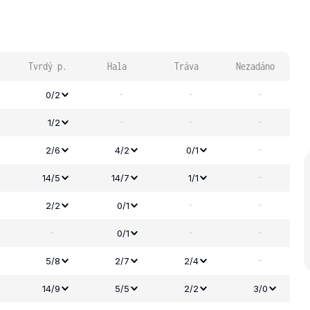
Tvrdý p.
Hala
Tráva
Nezadáno
-
-
-
0/2
-
-
-
1/2
-
2/6
4/2
0/1
-
14/5
14/7
1/1
-
-
2/2
0/1
-
-
-
0/1
-
5/8
2/7
2/4
14/9
5/5
2/2
3/0