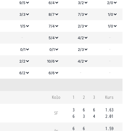
9/5
6/4
3/2
2/0
3/3
8/7
7/3
1/0
1/5
7/4
2/3
1/0
-
-
5/4
4/2
-
0/1
0/1
2/3
-
2/2
10/6
4/2
-
-
6/2
6/6
Kolo
1
2
3
Kurs
3
6
6
1.63
SF
6
3
4
2.01
6
6
1.59