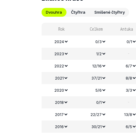
Dvouhra
Čtyřhra
Smíšené čtyřhry
Rok
Celkem
Antuka
2024
0/3
0/1
-
2023
1/2
2022
12/16
6/7
2021
37/21
8/8
2020
5/6
3/3
-
2018
0/1
2017
22/27
13/8
2016
30/21
6/5