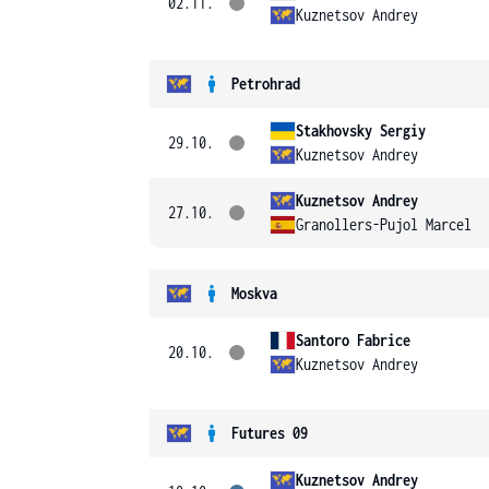
02.11.
Kuznetsov Andrey
Petrohrad
Stakhovsky Sergiy
29.10.
Kuznetsov Andrey
Kuznetsov Andrey
27.10.
Granollers-Pujol Marcel
Moskva
Santoro Fabrice
20.10.
Kuznetsov Andrey
Futures 09
Kuznetsov Andrey