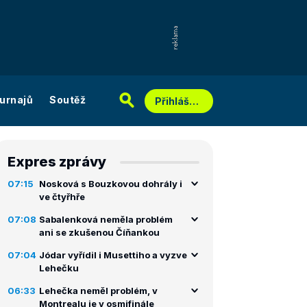
urnajů
Soutěž
Přihlášení
Expres zprávy
07:15
Nosková s Bouzkovou dohrály i
ve čtyřhře
07:08
Sabalenková neměla problém
ani se zkušenou Číňankou
07:04
Jódar vyřídil i Musettiho a vyzve
Lehečku
06:33
Lehečka neměl problém, v
Montrealu je v osmifinále