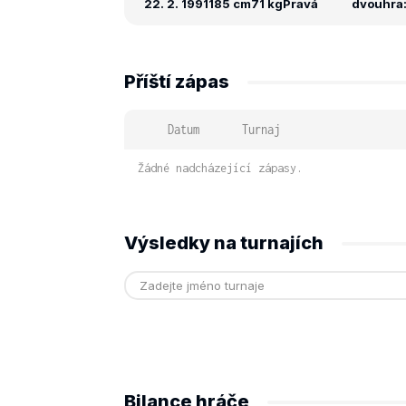
22. 2. 1991
185 cm
71 kg
Pravá
dvouhra: 
Příští zápas
Datum
Turnaj
Žádné nadcházející zápasy.
Výsledky na turnajích
Bilance hráče