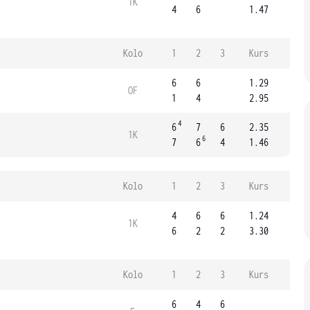
1K
4
6
1.47
Kolo
1
2
3
Kurs
6
6
1.29
OF
1
4
2.95
4
6
7
6
2.35
1K
6
7
6
4
1.46
Kolo
1
2
3
Kurs
4
6
6
1.24
1K
6
2
2
3.30
Kolo
1
2
3
Kurs
6
4
6