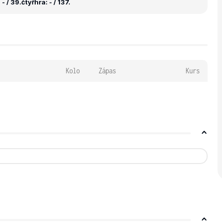
- / 39.
čtyřhra: - / 137.
Kolo
Zápas
Kurs