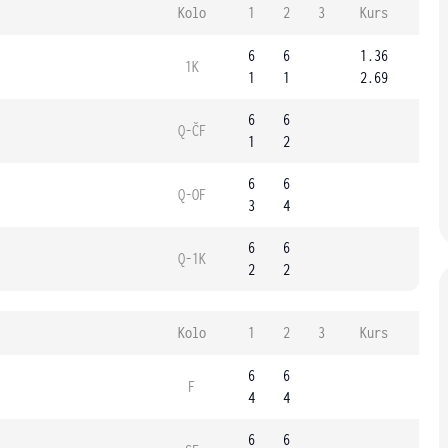
Kolo
1
2
3
Kurs
6
6
1.36
1K
1
1
2.69
6
6
Q-ČF
1
2
6
6
Q-OF
3
4
6
6
Q-1K
2
2
Kolo
1
2
3
Kurs
6
6
F
4
4
6
6