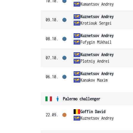
10.10.
Kumantsov Andrey
Kuznetsov Andrey
09.10.
Krotiouk Sergei
Kuznetsov Andrey
08.10.
Fufygin Mikhail
Kuznetsov Andrey
07.10.
Plotniy Andrei
Kuznetsov Andrey
06.10.
Kanakov Maxim
Palermo challenger
Goffin David
22.09.
Kuznetsov Andrey