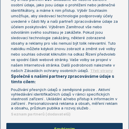
osobní údaje, jako jsou údaje o prohlížení nebo jedinečné
Žebříček WTA (ženy)
French Open
identifikátory, a máme k nim přístup. Výběr Souhlasím
umožňuje, aby sledovací technologie podporovaly účely
Sázkařský žebříček
Wimbledon
uvedené v části My a naši partneři zpracováváme údaje za
US Open
účelem poskytování. Výběrem Zamítnout vše nebo
odvoláním svého souhlasu je zakážete. Pokud jsou
Turnaj mistrů
sledovací technologie zakázány, některé zobrazené
Turnaj mistryň
obsahy a reklamy pro vás nemusí být tolik relevantní. Tuto
Aktualní trendy
nabídku můžete kdykoli znovu zobrazit a změnit své volby
nebo souhlas odvolat kliknutím na odkaz Řízení předvoleb
ve spodní části webové stránky. Vaše volby se projeví v
Fotbalové přestupy
našem Internetová stránka. Další podrobnosti naleznete v
Livesport Daily
našich Zásadách ochrany osobních údajů.
Třetí strany
Společně s našimi partnery zpracováváme údaje s
LS Prague Open
tímto cílem:
Používání přesných údajů o zeměpisné poloze . Aktivní
vyhledávání identifikačních údajů v rámci specifických
vlastností zařízení . Ukládání a/nebo přístup k informacím v
Podmínky užití
Nastavení soukromí
zařízení . Personalizovaná reklama a obsah, měření reklam
GDPR a žurnalistika
Reklama
a obsahu, průzkum publika a rozvoj služeb .
Informace o zpracování osobních
Kontakt
Seznam partnerů (dodavatelů)
údajů
Tiráž
Souhlasím