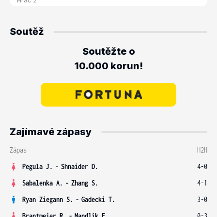
Soutěž
Soutěžte o
10.000 korun!
Zajímavé zápasy
Zápas
H2H
Pegula J.
-
Shnaider D.
4-0
Sabalenka A.
-
Zhang S.
4-1
Ryan Ziegann S.
-
Gadecki T.
3-0
Brantmeier R.
-
Mandlik E.
0-3