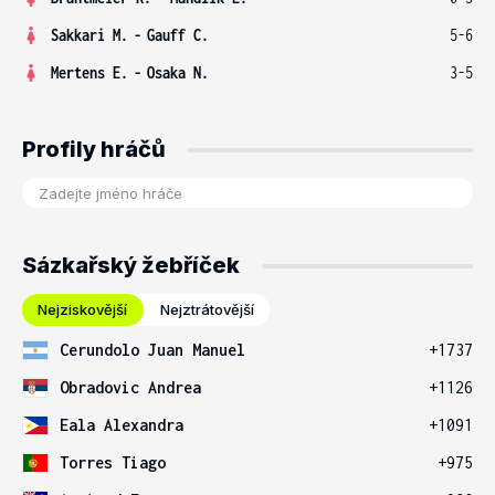
Sakkari M.
-
Gauff C.
5-6
Mertens E.
-
Osaka N.
3-5
Profily hráčů
Sázkařský žebříček
Nejziskovější
Nejztrátovější
Cerundolo Juan Manuel
+1737
Obradovic Andrea
+1126
Eala Alexandra
+1091
Torres Tiago
+975