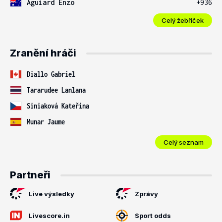
Aguiard Enzo
+936
Celý žebříček
Zranění hráči
Diallo Gabriel
Tararudee Lanlana
Siniaková Kateřina
Munar Jaume
Celý seznam
Partneři
Live výsledky
Zprávy
Livescore.in
Sport odds