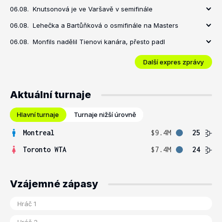
06.08.
Knutsonová je ve Varšavě v semifinále
06.08.
Lehečka a Bartůňková o osmifinále na Masters
06.08.
Monfils nadělil Tienovi kanára, přesto padl
Další expres zprávy
Aktuální turnaje
Hlavní turnaje
Turnaje nižší úrovně
Montreal
$9.4M
25
Toronto WTA
$7.4M
24
Vzájemné zápasy