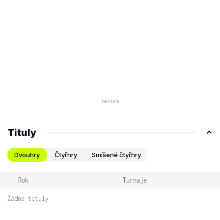
Tituly
Dvouhry
Čtyřhry
Smíšené čtyřhry
Rok
Turnaje
Žádné tituly