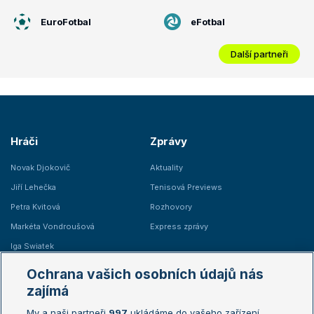
EuroFotbal
eFotbal
Další partneři
Hráči
Zprávy
Novak Djokovič
Aktuality
Jiří Lehečka
Tenisová Previews
Petra Kvitová
Rozhovory
Markéta Vondroušová
Express zprávy
Iga Swiatek
Marie Bouzková
Ochrana vašich osobních údajů nás
Žebříčky
Kalendář turnajů
zajímá
My a naši partneři
997
ukládáme do vašeho zařízení
Žebříček ATP (muži)
Australian Open