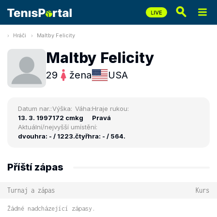
Hráči
Maltby Felicity
Maltby Felicity
29
žena
USA
Datum nar.:
Výška:
Váha:
Hraje rukou:
13. 3. 1997
172 cm
kg
Pravá
Aktuální/nejvyšší umístění:
dvouhra: - / 1223.
čtyřhra: - / 564.
Příští zápas
Turnaj a zápas
Kurs
Žádné nadcházející zápasy.