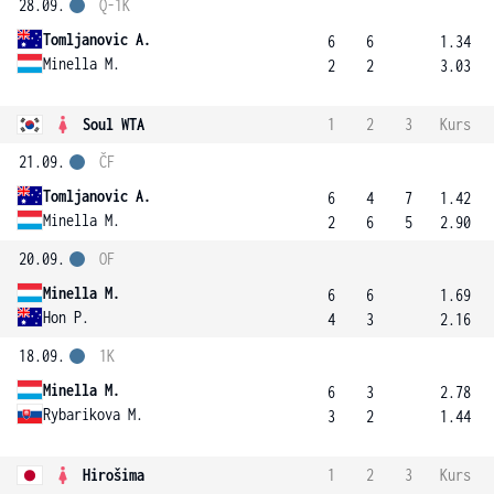
28.09.
Q-1K
Tomljanovic A.
6
6
1.34
Minella M.
2
2
3.03
Soul WTA
1
2
3
Kurs
21.09.
ČF
Tomljanovic A.
6
4
7
1.42
Minella M.
2
6
5
2.90
20.09.
OF
Minella M.
6
6
1.69
Hon P.
4
3
2.16
18.09.
1K
Minella M.
6
3
2.78
Rybarikova M.
3
2
1.44
Hirošima
1
2
3
Kurs