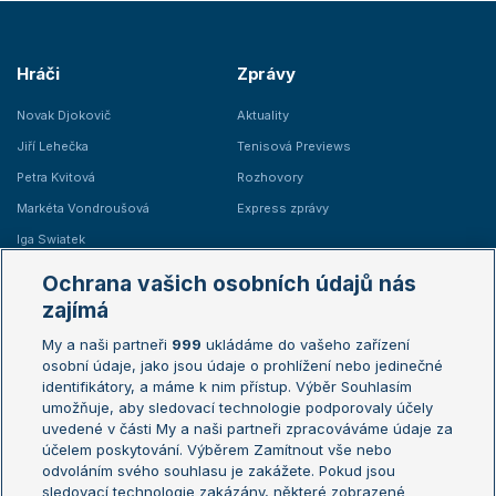
Hráči
Zprávy
Novak Djokovič
Aktuality
Jiří Lehečka
Tenisová Previews
Petra Kvitová
Rozhovory
Markéta Vondroušová
Express zprávy
Iga Swiatek
Marie Bouzková
Ochrana vašich osobních údajů nás
Žebříčky
Kalendář turnajů
zajímá
My a naši partneři
999
ukládáme do vašeho zařízení
Žebříček ATP (muži)
Australian Open
osobní údaje, jako jsou údaje o prohlížení nebo jedinečné
Žebříček WTA (ženy)
French Open
identifikátory, a máme k nim přístup. Výběr Souhlasím
umožňuje, aby sledovací technologie podporovaly účely
Sázkařský žebříček
Wimbledon
uvedené v části My a naši partneři zpracováváme údaje za
US Open
účelem poskytování. Výběrem Zamítnout vše nebo
odvoláním svého souhlasu je zakážete. Pokud jsou
Turnaj mistrů
sledovací technologie zakázány, některé zobrazené