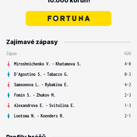
10.000 korun!
Zajímavé zápasy
Zápas
H2H
Miroshnichenko V.
-
Khatamova S.
4-0
D'Agostino S.
-
Tabacco G.
0-3
Samsonova L.
-
Rybakina E.
4-2
Fomin S.
-
Zhukov M.
2-3
Alexandrova E.
-
Svitolina E.
1-3
Lootsma N.
-
Koenders R.
2-1