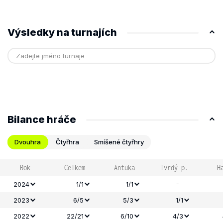
Výsledky na turnajích
Bilance hráče
Dvouhra
Čtyřhra
Smíšené čtyřhry
Rok
Celkem
Antuka
Tvrdý p.
H
-
2024
1/1
1/1
2023
6/5
5/3
1/1
2022
22/21
6/10
4/3