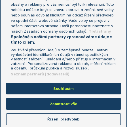
Turnaj mistryň
obsahy a reklamy pro vás nemusí být tolik relevantní. Tuto
Aktualní trendy
nabídku můžete kdykoli znovu zobrazit a změnit své volby
nebo souhlas odvolat kliknutím na odkaz Řízení předvoleb
ve spodní části webové stránky. Vaše volby se projeví v
Fotbalové přestupy
našem Internetová stránka. Další podrobnosti naleznete v
Livesport Daily
našich Zásadách ochrany osobních údajů.
Třetí strany
Společně s našimi partnery zpracováváme údaje s
LS Prague Open
tímto cílem:
Používání přesných údajů o zeměpisné poloze . Aktivní
vyhledávání identifikačních údajů v rámci specifických
vlastností zařízení . Ukládání a/nebo přístup k informacím v
Podmínky užití
Nastavení soukromí
zařízení . Personalizovaná reklama a obsah, měření reklam
GDPR a žurnalistika
Reklama
a obsahu, průzkum publika a rozvoj služeb .
Informace o zpracování osobních
Kontakt
Seznam partnerů (dodavatelů)
údajů
Tiráž
Souhlasím
Copyright © 2008-2026 TenisPortal.cz. Využíváme zpravodajství ČTK.
Zamítnout vše
Řízení předvoleb