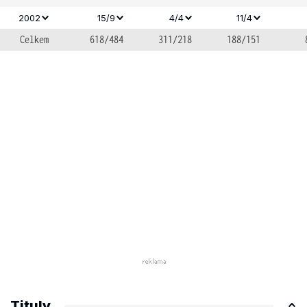
2002
15/9
4/4
11/4
Celkem
618/484
311/218
188/151
Tituly