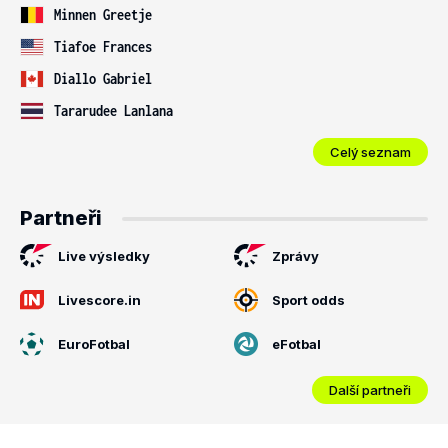
Minnen Greetje
Tiafoe Frances
Diallo Gabriel
Tararudee Lanlana
Celý seznam
Partneři
Live výsledky
Zprávy
Livescore.in
Sport odds
EuroFotbal
eFotbal
Další partneři