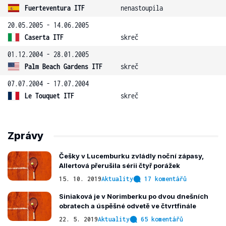
Fuerteventura ITF
nenastoupila
20.05.2005 - 14.06.2005
Caserta ITF
skreč
01.12.2004 - 28.01.2005
Palm Beach Gardens ITF
skreč
07.07.2004 - 17.07.2004
Le Touquet ITF
skreč
Zprávy
Češky v Lucemburku zvládly noční zápasy,
Allertová přerušila sérii čtyř porážek
15. 10. 2019
Aktuality
17 komentářů
Siniaková je v Norimberku po dvou dnešních
obratech a úspěšné odvetě ve čtvrtfinále
22. 5. 2019
Aktuality
65 komentářů