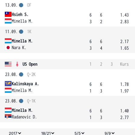
13.09.
OF
Hsieh S.
6
6
1.43
Minella M.
3
2
2.83
11.09.
1K
Minella M.
6
6
2.17
Nara K.
3
4
1.65
US Open
1
2
3
Kurs
23.08.
Q-2K
Kalinskaya A.
6
6
1.78
Minella M.
1
3
1.97
23.08.
Q-1K
Minella M.
6
6
1.40
Radanovic D.
1
3
2.77
2017
18/21
5/5
9/9