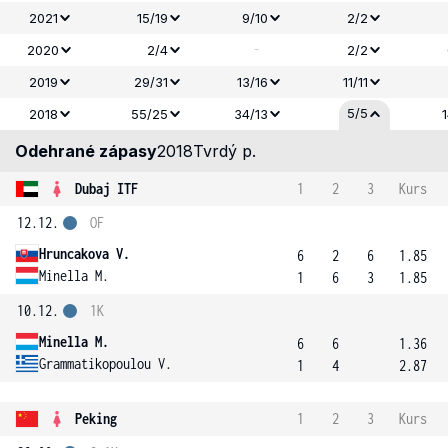
2021
15/19
9/10
2/2
-
2020
2/4
2/2
2019
29/31
13/16
11/11
5/5
2018
55/25
34/13
Odehrané zápasy
2018
Tvrdý p.
Dubaj ITF
1
2
3
Kurs
12.12.
OF
Hruncakova V.
6
2
6
1.85
Minella M.
1
6
3
1.85
10.12.
1K
Minella M.
6
6
1.36
Grammatikopoulou V.
1
4
2.87
Peking
1
2
3
Kurs