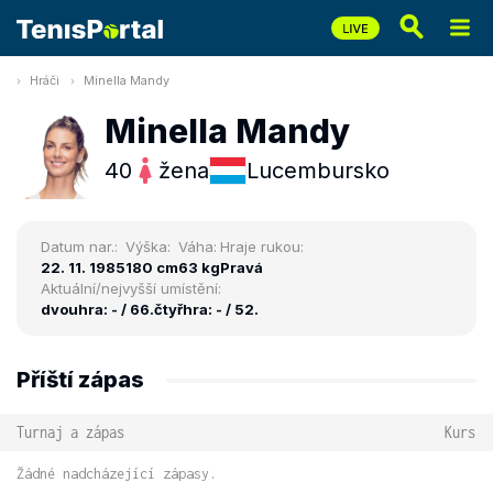
Hráči
Minella Mandy
Minella Mandy
40
žena
Lucembursko
Datum nar.:
Výška:
Váha:
Hraje rukou:
22. 11. 1985
180 cm
63 kg
Pravá
Aktuální/nejvyšší umístění:
dvouhra: - / 66.
čtyřhra: - / 52.
Příští zápas
Turnaj a zápas
Kurs
Žádné nadcházející zápasy.