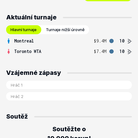
Aktuální turnaje
Hlavní turnaje
Turnaje nižší úrovně
Montreal
$9.4M
10
Toronto WTA
$7.4M
10
Vzájemné zápasy
Soutěž
Soutěžte o