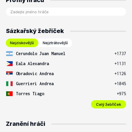
Profily hráčů
Sázkařský žebříček
Nejziskovější
Nejztrátovější
Cerundolo Juan Manuel
+1737
Eala Alexandra
+1131
Obradovic Andrea
+1126
Guerrieri Andrea
+1045
Torres Tiago
+975
Celý žebříček
Zranění hráči