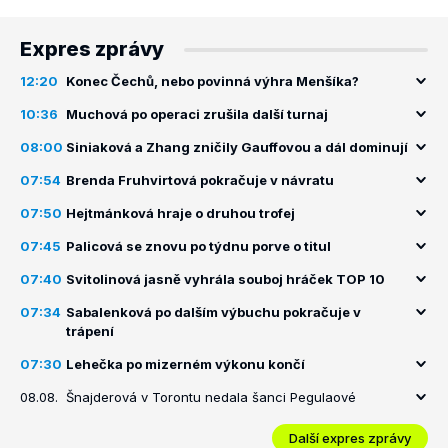
Expres zprávy
12:20
Konec Čechů, nebo povinná výhra Menšíka?
10:36
Muchová po operaci zrušila další turnaj
08:00
Siniaková a Zhang zničily Gauffovou a dál dominují
07:54
Brenda Fruhvirtová pokračuje v návratu
07:50
Hejtmánková hraje o druhou trofej
07:45
Palicová se znovu po týdnu porve o titul
07:40
Svitolinová jasně vyhrála souboj hráček TOP 10
07:34
Sabalenková po dalším výbuchu pokračuje v
trápení
07:30
Lehečka po mizerném výkonu končí
08.08.
Šnajderová v Torontu nedala šanci Pegulaové
Další expres zprávy