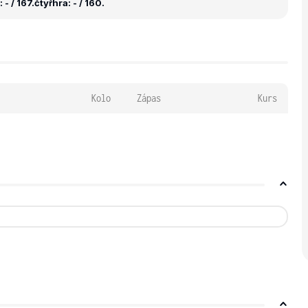
- / 167.
čtyřhra: - / 160.
Kolo
Zápas
Kurs