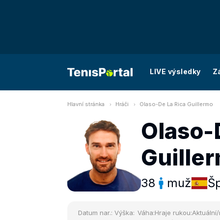
LIVE výsledky
Z
Hlavní stránka
Hráči
Olaso-De La Rica Guillermo
Olaso-
Guille
38
muž
Š
Datum nar.:
Výška:
Váha:
Hraje rukou:
Aktuální/