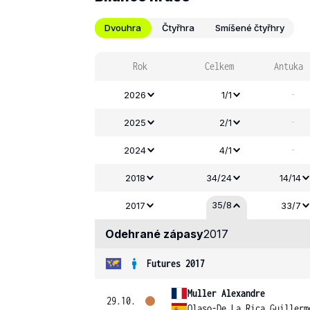
Dvouhra
Čtyřhra
Smíšené čtyřhry
Rok
Celkem
Antuka
-
2026
1/1
-
2025
2/1
-
2024
4/1
2018
34/24
14/14
35/8
2017
33/7
Odehrané zápasy
2017
Futures 2017
Muller Alexandre
29.10.
Olaso-De La Rica Guillerm