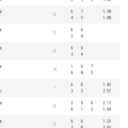
o
6
7
1.70
SF
4
5
1.98
o
6
6
ČF
2
4
o
6
6
OF
3
4
o
1
6
7
1K
6
0
5
6
6
1.43
F
o
3
2
2.57
o
2
6
6
2.13
SF
6
1
2
1.64
o
6
6
1.23
ČF
3
0
3.65