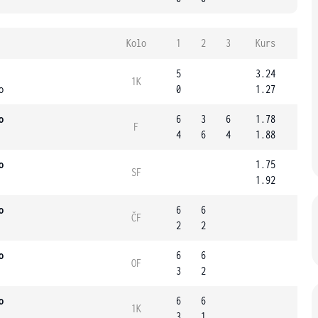
Kolo
1
2
3
Kurs
5
3.24
1K
o
0
1.27
o
6
3
6
1.78
F
4
6
4
1.88
o
1.75
SF
1.92
o
6
6
ČF
2
2
o
6
6
OF
3
2
o
6
6
1K
3
1