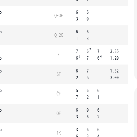
o
6
6
Q-OF
3
0
o
6
6
Q-2K
1
3
7
7
6
7
3.85
F
3
4
o
6
7
6
1.20
o
6
7
1.32
SF
2
5
3.00
o
5
6
6
ČF
7
2
1
o
6
0
6
OF
3
6
2
o
3
6
6
1K
6
3
4