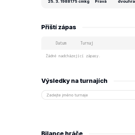
25. 3. 1988
175 cm
kg
Pravá
dvouhra: 
Příští zápas
Datum
Turnaj
Žádné nadcházející zápasy.
Výsledky na turnajích
Bilance hráče