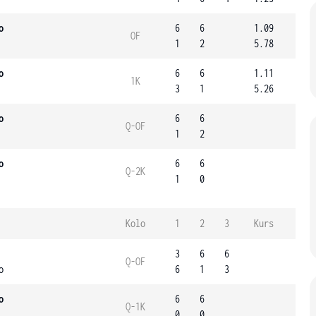
o
6
6
1.09
OF
1
2
5.78
o
6
6
1.11
1K
3
1
5.26
o
6
6
Q-OF
1
2
o
6
6
Q-2K
1
0
Kolo
1
2
3
Kurs
3
6
6
Q-OF
o
6
1
3
o
6
6
Q-1K
0
0