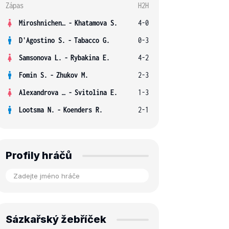
Zápas
H2H
Miroshnichenko V.
-
Khatamova S.
4-0
D'Agostino S.
-
Tabacco G.
0-3
Samsonova L.
-
Rybakina E.
4-2
Fomin S.
-
Zhukov M.
2-3
Alexandrova E.
-
Svitolina E.
1-3
Lootsma N.
-
Koenders R.
2-1
Profily hráčů
Sázkařský žebříček