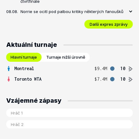
čtvrtfinále
08.08.
Norrie se ocitl pod palbou kritiky některých fanoušků
Další expres zprávy
Aktuální turnaje
Hlavní turnaje
Turnaje nižší úrovně
Montreal
$9.4M
10
Toronto WTA
$7.4M
10
Vzájemné zápasy