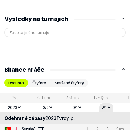
Výsledky na turnajích
Bilance hráče
Dvouhra
Čtyřhra
Smíšené čtyřhry
Rok
Celkem
Antuka
Tvrdý p.
H
0/1
2023
0/2
0/1
Odehrané zápasy
2023
Tvrdý p.
Setubal ITF
1
2
3
Kurs