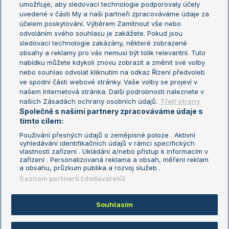
umožňuje, aby sledovací technologie podporovaly účely
Sázkařský žebříček
Wimbledon
uvedené v části My a naši partneři zpracováváme údaje za
US Open
účelem poskytování. Výběrem Zamítnout vše nebo
odvoláním svého souhlasu je zakážete. Pokud jsou
Turnaj mistrů
sledovací technologie zakázány, některé zobrazené
Turnaj mistryň
obsahy a reklamy pro vás nemusí být tolik relevantní. Tuto
Aktualní trendy
nabídku můžete kdykoli znovu zobrazit a změnit své volby
nebo souhlas odvolat kliknutím na odkaz Řízení předvoleb
ve spodní části webové stránky. Vaše volby se projeví v
Fotbalové přestupy
našem Internetová stránka. Další podrobnosti naleznete v
Livesport Daily
našich Zásadách ochrany osobních údajů.
Třetí strany
Společně s našimi partnery zpracováváme údaje s
LS Prague Open
tímto cílem:
Používání přesných údajů o zeměpisné poloze . Aktivní
vyhledávání identifikačních údajů v rámci specifických
vlastností zařízení . Ukládání a/nebo přístup k informacím v
Podmínky užití
Nastavení soukromí
zařízení . Personalizovaná reklama a obsah, měření reklam
GDPR a žurnalistika
Reklama
a obsahu, průzkum publika a rozvoj služeb .
Informace o zpracování osobních
Kontakt
Seznam partnerů (dodavatelů)
údajů
Tiráž
Souhlasím
Copyright © 2008-2026 TenisPortal.cz. Využíváme zpravodajství ČTK.