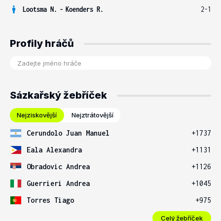
Lootsma N.
-
Koenders R.
2-1
Profily hráčů
Sázkařský žebříček
Nejziskovější
Nejztrátovější
Cerundolo Juan Manuel
+1737
Eala Alexandra
+1131
Obradovic Andrea
+1126
Guerrieri Andrea
+1045
Torres Tiago
+975
Celý žebříček