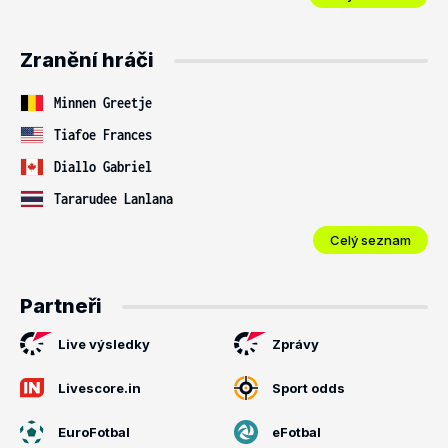
Zranění hráči
Minnen Greetje
Tiafoe Frances
Diallo Gabriel
Tararudee Lanlana
Celý seznam
Partneři
Live výsledky
Zprávy
Livescore.in
Sport odds
EuroFotbal
eFotbal