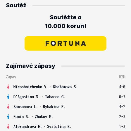
Soutěž
Soutěžte o
10.000 korun!
Zajímavé zápasy
Zápas
H2H
Miroshnichenko V.
-
Khatamova S.
4-0
D'Agostino S.
-
Tabacco G.
0-3
Samsonova L.
-
Rybakina E.
4-2
Fomin S.
-
Zhukov M.
2-3
Alexandrova E.
-
Svitolina E.
1-3