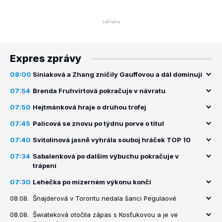
Expres zprávy
08:00
Siniaková a Zhang zničily Gauffovou a dál dominují
07:54
Brenda Fruhvirtová pokračuje v návratu
07:50
Hejtmánková hraje o druhou trofej
07:45
Palicová se znovu po týdnu porve o titul
07:40
Svitolinová jasně vyhrála souboj hráček TOP 10
07:34
Sabalenková po dalším výbuchu pokračuje v
trápení
07:30
Lehečka po mizerném výkonu končí
08.08.
Šnajderová v Torontu nedala šanci Pegulaové
08.08.
Šwiateková otočila zápas s Kosťukovou a je ve