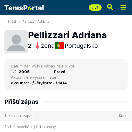
Hráči
Pellizzari Adriana
Pellizzari Adriana
21
žena
Portugalsko
Datum nar.:
Výška:
Váha:
Hraje rukou:
1. 1. 2005
-
-
Pravá
Aktuální/nejvyšší umístění:
dvouhra: - / -
čtyřhra: - / 1414.
Příští zápas
Turnaj a zápas
Kurs
Žádné nadcházející zápasy.