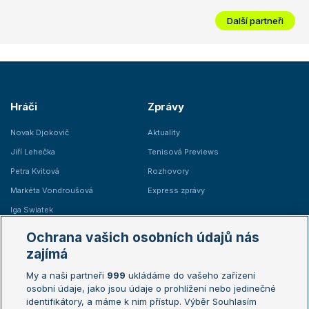
Další partneři
Hráči
Zprávy
Novak Djokovič
Aktuality
Jiří Lehečka
Tenisová Previews
Petra Kvitová
Rozhovory
Markéta Vondroušová
Express zprávy
Iga Swiatek
Marie Bouzková
Ochrana vašich osobních údajů nás
Žebříčky
Kalendář turnajů
zajímá
My a naši partneři
999
ukládáme do vašeho zařízení
Žebříček ATP (muži)
Australian Open
osobní údaje, jako jsou údaje o prohlížení nebo jedinečné
Žebříček WTA (ženy)
French Open
identifikátory, a máme k nim přístup. Výběr Souhlasím