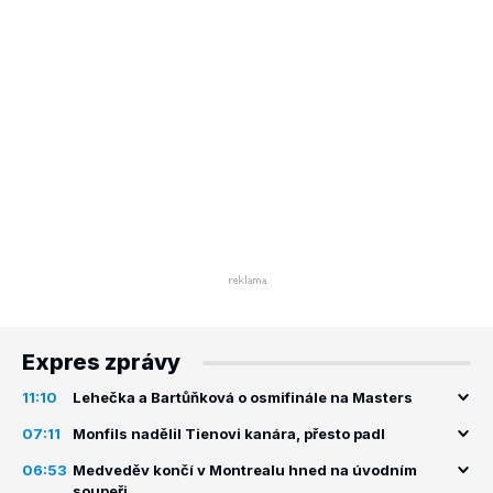
Expres zprávy
11:10
Lehečka a Bartůňková o osmifinále na Masters
07:11
Monfils nadělil Tienovi kanára, přesto padl
06:53
Medveděv končí v Montrealu hned na úvodním
soupeři