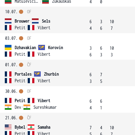
Matulevicius
/
Zukauskas
4
0
10.07.
OF
Brouwer
/
Sels
6
3
10
Petit
/
Vibert
4
6
7
03.07.
OF
Dzhavakian
/
Korovin
3
6
10
Petit
/
Vibert
6
3
3
01.07.
ČF
Portales
/
Zhurbin
6
7
Petit
/
Vibert
3
5
30.06.
OF
Petit
/
Vibert
6
6
Dev
/
Sureshkumar
4
1
21.06.
ČF
Bybel
/
Samaha
7
4
10
Petit
/
Vibert
5
6
7