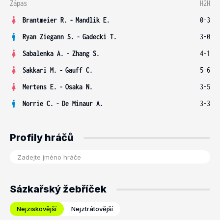
Zápas
H2H
Brantmeier R.
-
Mandlik E.
0-3
Ryan Ziegann S.
-
Gadecki T.
3-0
Sabalenka A.
-
Zhang S.
4-1
Sakkari M.
-
Gauff C.
5-6
Mertens E.
-
Osaka N.
3-5
Norrie C.
-
De Minaur A.
3-3
Profily hráčů
Sázkařský žebříček
Nejziskovější
Nejztrátovější