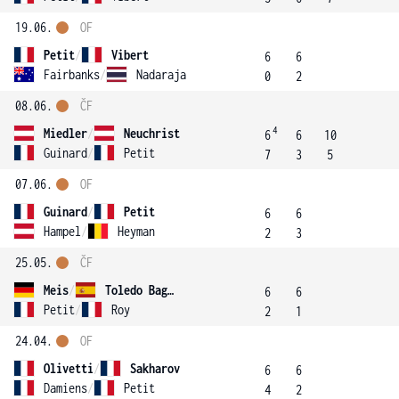
19.06.
OF
Petit
/
Vibert
6
6
Fairbanks
/
Nadaraja
0
2
08.06.
ČF
4
Miedler
/
Neuchrist
6
6
10
Guinard
/
Petit
7
3
5
07.06.
OF
Guinard
/
Petit
6
6
Hampel
/
Heyman
2
3
25.05.
ČF
Meis
/
Toledo Bague
6
6
Petit
/
Roy
2
1
24.04.
OF
Olivetti
/
Sakharov
6
6
Damiens
/
Petit
4
2