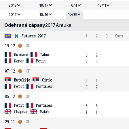
2018
19/17
6/4
13/11
-
15/16
2017
15/16
Odehrané zápasy
2017
Antuka
Futures 2017
1
2
3
Kurs
19.12.
OF
Guinard
/
Tabur
6
7
Kanar
/
Petit
2
5
07.12.
ČF
Butulija
/
Ciric
6
6
Petit
/
Portales
3
2
05.12.
OF
Petit
/
Portales
6
6
Chapman
/
Maker
1
1
29.11.
OF