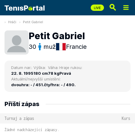
Hráči
Petit Gabriel
Petit Gabriel
30
muž
Francie
Datum nar.:
Výška:
Váha:
Hraje rukou:
22. 8. 1995
180 cm
78 kg
Pravá
Aktuální/nejvyšší umístění:
dvouhra: - / 451.
čtyřhra: - / 490.
Příští zápas
Turnaj a zápas
Kurs
Žádné nadcházející zápasy.