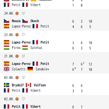
Petit
/
Vibert
1
0
24.08.
SF
Nouza
/
Skoch
6
2
10
Lopez-Perez
/
Petit
4
6
5
23.08.
ČF
Lopez-Perez
/
Petit
3
6
10
Piros
/
Szintai
6
2
5
21.08.
OF
2
Lopez-Perez
/
Petit
7
6
12
4
Colautti
/
Ianakiev
6
7
10
03.08.
SF
Brydolf
/
Volfson
6
6
Petit
/
Vibert
3
3
02.08.
ČF
Petit
/
Vibert
6
7