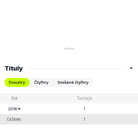
Tituly
Dvouhry
Čtyřhry
Smíšené čtyřhry
Rok
Turnaje
1
2018
Celkem:
1