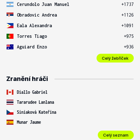
Cerundolo Juan Manuel
+1737
Obradovic Andrea
+1126
Eala Alexandra
+1091
Torres Tiago
+975
Aguiard Enzo
+936
Celý žebříček
Zranění hráči
Diallo Gabriel
Tararudee Lanlana
Siniaková Kateřina
Munar Jaume
Celý seznam