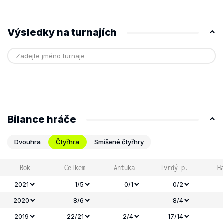
Výsledky na turnajích
Bilance hráče
Dvouhra
Čtyřhra
Smíšené čtyřhry
Rok
Celkem
Antuka
Tvrdý p.
H
2021
1/5
0/1
0/2
-
2020
8/6
8/4
2019
22/21
2/4
17/14