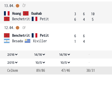
13.04.
ČF
Hoang
/
Ouahab
3
6
10
Benchetrit
/
Petit
6
4
5
12.04.
OF
Benchetrit
/
Petit
6
6
Besada
/
Xiviller
1
4
-
2016
14/16
14/16
-
2015
10/5
10/5
Celkem
89/86
47/46
38/31