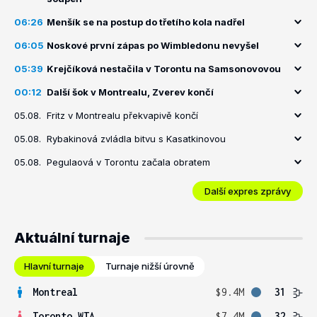
06:26
Menšík se na postup do třetího kola nadřel
06:05
Noskové první zápas po Wimbledonu nevyšel
05:39
Krejčíková nestačila v Torontu na Samsonovovou
00:12
Další šok v Montrealu, Zverev končí
05.08.
Fritz v Montrealu překvapivě končí
05.08.
Rybakinová zvládla bitvu s Kasatkinovou
05.08.
Pegulaová v Torontu začala obratem
Další expres zprávy
Aktuální turnaje
Hlavní turnaje
Turnaje nižší úrovně
Montreal
$9.4M
31
Toronto WTA
$7.4M
32