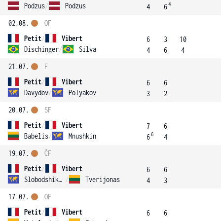
4
Podzus
/
Podzus
4
6
02.08.
OF
Petit
/
Vibert
6
3
10
Dischinger
/
Silva
4
6
4
21.07.
F
Petit
/
Vibert
6
6
Davydov
/
Polyakov
3
2
20.07.
SF
Petit
/
Vibert
7
6
6
Babelis
/
Mnushkin
6
4
19.07.
ČF
Petit
/
Vibert
6
6
Slobodshikov
/
Tverijonas
4
3
17.07.
OF
Petit
/
Vibert
6
6