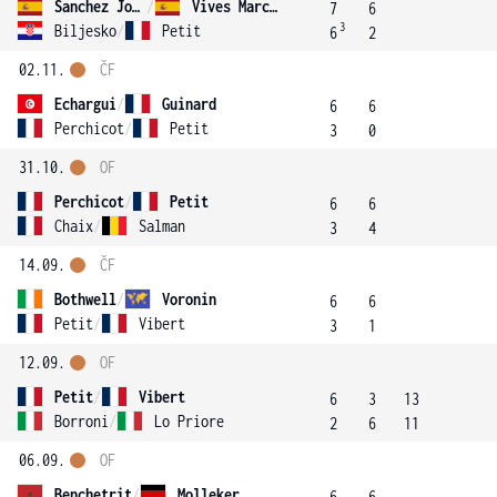
Sanchez Jover
/
Vives Marcos
7
6
3
Biljesko
/
Petit
6
2
02.11.
ČF
Echargui
/
Guinard
6
6
Perchicot
/
Petit
3
0
31.10.
OF
Perchicot
/
Petit
6
6
Chaix
/
Salman
3
4
14.09.
ČF
Bothwell
/
Voronin
6
6
Petit
/
Vibert
3
1
12.09.
OF
Petit
/
Vibert
6
3
13
Borroni
/
Lo Priore
2
6
11
06.09.
OF
Benchetrit
/
Molleker
6
6