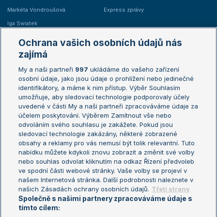
Markéta Vondroušová
Express zprávy
Iga Swiatek
Marie Bouzková
Ochrana vašich osobních údajů nás
Žebříčky
Kalendář turnajů
zajímá
My a naši partneři
997
ukládáme do vašeho zařízení
Žebříček ATP (muži)
Australian Open
osobní údaje, jako jsou údaje o prohlížení nebo jedinečné
Žebříček WTA (ženy)
French Open
identifikátory, a máme k nim přístup. Výběr Souhlasím
umožňuje, aby sledovací technologie podporovaly účely
Sázkařský žebříček
Wimbledon
uvedené v části My a naši partneři zpracováváme údaje za
US Open
účelem poskytování. Výběrem Zamítnout vše nebo
odvoláním svého souhlasu je zakážete. Pokud jsou
Turnaj mistrů
sledovací technologie zakázány, některé zobrazené
Turnaj mistryň
obsahy a reklamy pro vás nemusí být tolik relevantní. Tuto
Aktualní trendy
nabídku můžete kdykoli znovu zobrazit a změnit své volby
nebo souhlas odvolat kliknutím na odkaz Řízení předvoleb
ve spodní části webové stránky. Vaše volby se projeví v
Fotbalové přestupy
našem Internetová stránka. Další podrobnosti naleznete v
Livesport Daily
našich Zásadách ochrany osobních údajů.
Třetí strany
Společně s našimi partnery zpracováváme údaje s
LS Prague Open
tímto cílem: