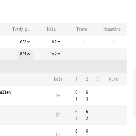
Tvrdý p.
Hala
Tráva
Nezadáno
-
-
0/2
1/2
-
-
8/4
0/2
Kolo
1
2
3
Kurs
allen
6
6
SF
1
3
6
6
ČF
2
2
6
6
OF