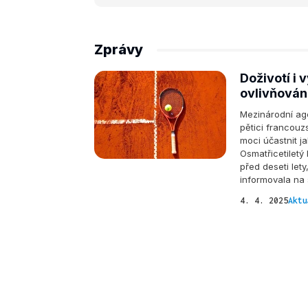
Zprávy
Doživotí i 
ovlivňován
Mezinárodní age
pětici francouz
moci účastnit ja
Osmatřicetiletý
před deseti lety
informovala na
4. 4. 2025
Aktu