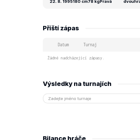
22. 8. 1995
180 cm
78 kg
Pravá
dvouhra:
Příští zápas
Datum
Turnaj
Žádné nadcházející zápasy.
Výsledky na turnajích
Bilance hráče