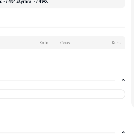
 - / 451.
čtyřhra: - / 490.
Kolo
Zápas
Kurs