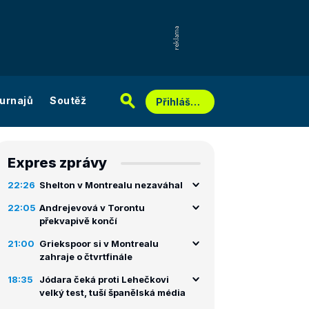
urnajů
Soutěž
Přihlášení
Expres zprávy
22:26
Shelton v Montrealu nezaváhal
22:05
Andrejevová v Torontu
překvapivě končí
21:00
Griekspoor si v Montrealu
zahraje o čtvrtfinále
18:35
Jódara čeká proti Lehečkovi
velký test, tuší španělská média