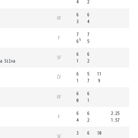
4
2
6
6
OF
3
4
7
7
F
5
6
5
6
6
SF
a Silva
1
2
6
5
11
ČF
1
7
9
6
6
OF
0
1
6
6
2.25
F
4
2
1.57
3
6
10
SF