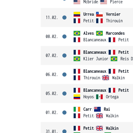
Mcbride
/
Pierce
Urrea
/
Vernier
11.02.
Petit
/
Thirouin
Alves
/
Marcondes
08.02.
Blancaneaux
/
Petit
Blancaneaux
/
Petit
07.02.
Klier Junior
/
Reis D
Blancaneaux
/
Petit
06.02.
Thirouin
/
Walkin
Blancaneaux
/
Petit
05.02.
Hoyos
/
Ortega
Carr
/
Rai
01.02.
Petit
/
Walkin
Petit
/
Walkin
31.01.