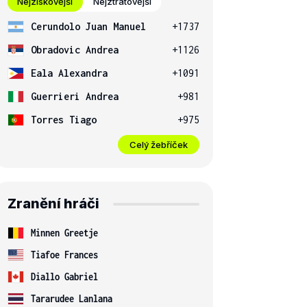
Nejziskovější
Nejztrátovější
Cerundolo Juan Manuel
+1737
Obradovic Andrea
+1126
Eala Alexandra
+1091
Guerrieri Andrea
+981
Torres Tiago
+975
Celý žebříček
Zranění hráči
Minnen Greetje
Tiafoe Frances
Diallo Gabriel
Tararudee Lanlana