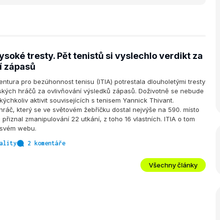
vysoké tresty. Pět tenistů si vyslechlo verdikt za
í zápasů
ntura pro bezúhonnost tenisu (ITIA) potrestala dlouholetými tresty
ských hráčů za ovlivňování výsledků zápasů. Doživotně se nebude
kýchkoliv aktivit souvisejících s tenisem Yannick Thivant.
 hráč, který se ve světovém žebříčku dostal nejvýše na 590. místo
, přiznal zmanipulování 22 utkání, z toho 16 vlastních. ITIA o tom
 svém webu.
ality
2 komentáře
Všechny články