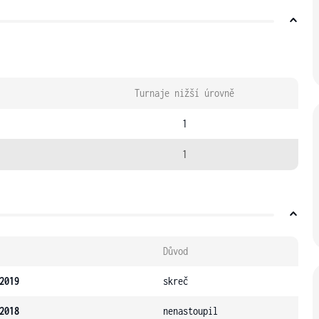
Turnaje nižší úrovně
1
1
Důvod
2019
skreč
2018
nenastoupil