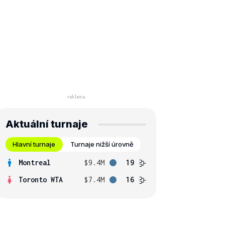
Aktuální turnaje
Hlavní turnaje
Turnaje nižší úrovně
Montreal
$9.4M
19
Toronto WTA
$7.4M
16