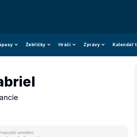
ápasy
Žebříčky
Hráči
Zprávy
Kalendář t
abriel
ancie
/nejvyšší umístění: