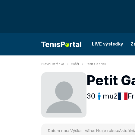
LIVE výsledky
Z
Hlavní stránka
Hráči
Petit Gabriel
Petit G
30
muž
Fr
Datum nar.:
Výška:
Váha:
Hraje rukou:
Aktuální