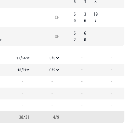
6
3
8
6
3
10
ČF
0
6
7
6
6
OF
r
2
0
-
-
17/14
3/3
-
-
13/11
0/2
-
-
-
-
-
-
-
-
-
-
-
-
38/31
4/9
-
-