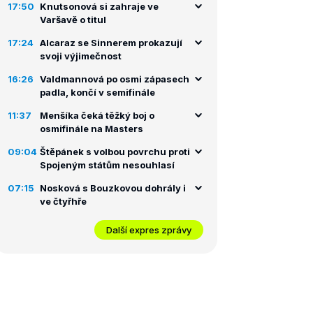
17:50
Knutsonová si zahraje ve
Varšavě o titul
17:24
Alcaraz se Sinnerem prokazují
svoji výjimečnost
16:26
Valdmannová po osmi zápasech
padla, končí v semifinále
11:37
Menšíka čeká těžký boj o
osmifinále na Masters
09:04
Štěpánek s volbou povrchu proti
Spojeným státům nesouhlasí
07:15
Nosková s Bouzkovou dohrály i
ve čtyřhře
Další expres zprávy