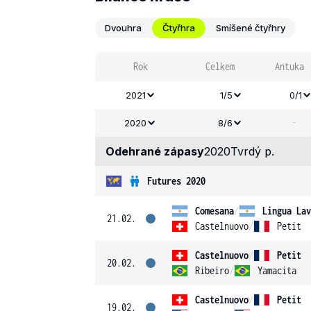
Dvouhra
Čtyřhra
Smíšené čtyřhry
Rok
Celkem
Antuka
2021
1/5
0/1
-
2020
8/6
Odehrané zápasy
2020
Tvrdý p.
Futures 2020
Comesana
/
Lingua Lav
21.02.
Castelnuovo
/
Petit
Castelnuovo
/
Petit
20.02.
Ribeiro
/
Yamacita
Castelnuovo
/
Petit
19.02.