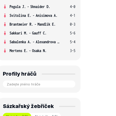
Pegula J.
-
Shnaider D.
4-0
Svitolina E.
-
Anisimova A.
4-1
Brantmeier R.
-
Mandlik E.
0-3
Sakkari M.
-
Gauff C.
5-6
Sabalenka A.
-
Alexandrova E.
5-4
Mertens E.
-
Osaka N.
3-5
Profily hráčů
Sázkařský žebříček