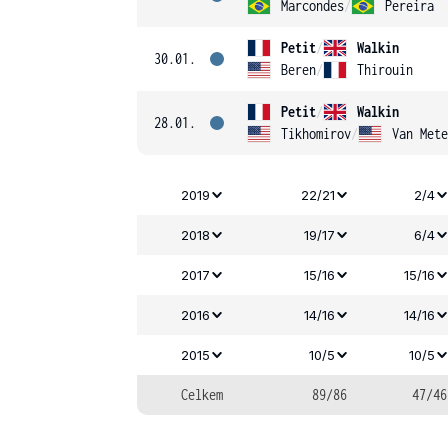
Marcondes
/
Pereira
Petit
/
Walkin
30.01.
Beren
/
Thirouin
Petit
/
Walkin
28.01.
Tikhomirov
/
Van Mete
2019
22/21
2/4
2018
19/17
6/4
2017
15/16
15/16
2016
14/16
14/16
2015
10/5
10/5
Celkem
89/86
47/46