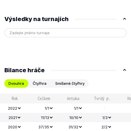
Výsledky na turnajích
Bilance hráče
Dvouhra
Čtyřhra
Smíšené čtyřhry
Rok
Celkem
Antuka
Tvrdý p.
H
-
2022
1/1
1/1
2021
11/13
10/10
1/3
2020
37/35
31/32
2/2