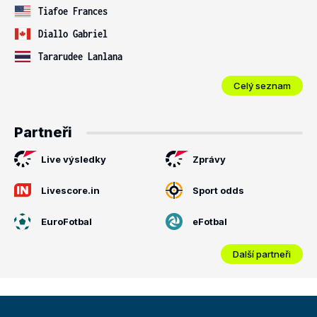
Tiafoe Frances
Diallo Gabriel
Tararudee Lanlana
Celý seznam
Partneři
Live výsledky
Zprávy
Livescore.in
Sport odds
EuroFotbal
eFotbal
Další partneři