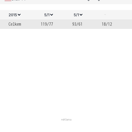
-
2015
5/1
5/1
Celkem
119/77
93/61
18/12