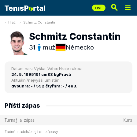
Hráči
Schmitz Constantin
Schmitz Constantin
31
muž
Německo
Datum nar.:
Výška:
Váha:
Hraje rukou:
24. 5. 1995
191 cm
88 kg
Pravá
Aktuální/nejvyšší umístění:
dvouhra: - / 552.
čtyřhra: - / 483.
Příští zápas
Turnaj a zápas
Kurs
Žádné nadcházející zápasy.