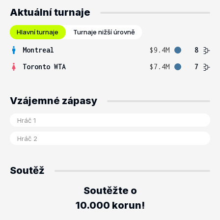
Aktuální turnaje
Hlavní turnaje
Turnaje nižší úrovně
Montreal
$9.4M
8
Toronto WTA
$7.4M
7
Vzájemné zápasy
Soutěž
Soutěžte o
10.000 korun!