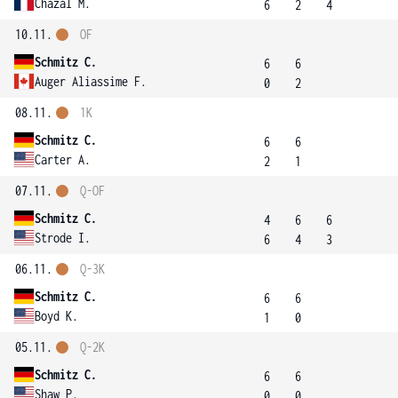
Chazal M.
6
2
4
10.11.
OF
Schmitz C.
6
6
Auger Aliassime F.
0
2
08.11.
1K
Schmitz C.
6
6
Carter A.
2
1
07.11.
Q-OF
Schmitz C.
4
6
6
Strode I.
6
4
3
06.11.
Q-3K
Schmitz C.
6
6
Boyd K.
1
0
05.11.
Q-2K
Schmitz C.
6
6
Shaw P.
0
0