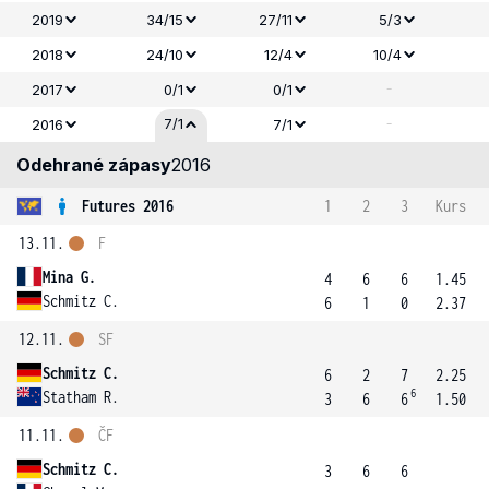
2019
34/15
27/11
5/3
2018
24/10
12/4
10/4
-
2017
0/1
0/1
-
7/1
2016
7/1
Odehrané zápasy
2016
Futures 2016
1
2
3
Kurs
13.11.
F
Mina G.
4
6
6
1.45
Schmitz C.
6
1
0
2.37
12.11.
SF
Schmitz C.
6
2
7
2.25
6
Statham R.
3
6
6
1.50
11.11.
ČF
Schmitz C.
3
6
6