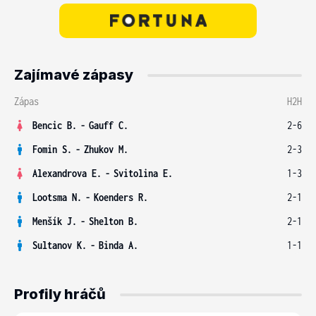
Zajímavé zápasy
Zápas
H2H
Bencic B.
-
Gauff C.
2-6
Fomin S.
-
Zhukov M.
2-3
Alexandrova E.
-
Svitolina E.
1-3
Lootsma N.
-
Koenders R.
2-1
Menšík J.
-
Shelton B.
2-1
Sultanov K.
-
Binda A.
1-1
Profily hráčů