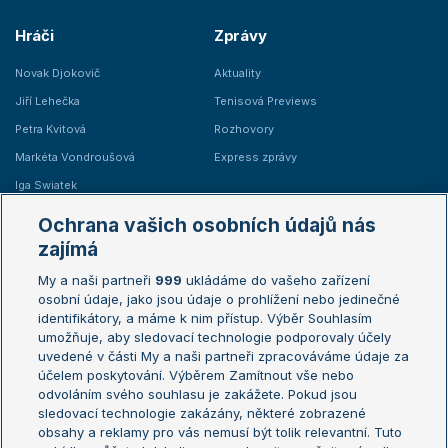
Hráči
Zprávy
Novak Djokovič
Aktuality
Jiří Lehečka
Tenisová Previews
Petra Kvitová
Rozhovory
Markéta Vondroušová
Express zprávy
Iga Swiatek
Marie Bouzková
Ochrana vašich osobních údajů nás
Žebříčky
Kalendář turnajů
zajímá
My a naši partneři
999
ukládáme do vašeho zařízení
Žebříček ATP (muži)
Australian Open
osobní údaje, jako jsou údaje o prohlížení nebo jedinečné
Žebříček WTA (ženy)
French Open
identifikátory, a máme k nim přístup. Výběr Souhlasím
umožňuje, aby sledovací technologie podporovaly účely
Sázkařský žebříček
Wimbledon
uvedené v části My a naši partneři zpracováváme údaje za
US Open
účelem poskytování. Výběrem Zamítnout vše nebo
odvoláním svého souhlasu je zakážete. Pokud jsou
Turnaj mistrů
sledovací technologie zakázány, některé zobrazené
Turnaj mistryň
obsahy a reklamy pro vás nemusí být tolik relevantní. Tuto