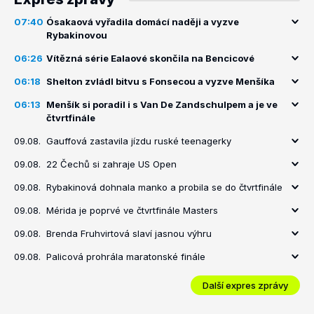
07:40
Ósakaová vyřadila domácí naději a vyzve
Rybakinovou
06:26
Vítězná série Ealaové skončila na Bencicové
06:18
Shelton zvládl bitvu s Fonsecou a vyzve Menšíka
06:13
Menšík si poradil i s Van De Zandschulpem a je ve
čtvrtfinále
09.08.
Gauffová zastavila jízdu ruské teenagerky
09.08.
22 Čechů si zahraje US Open
09.08.
Rybakinová dohnala manko a probila se do čtvrtfinále
09.08.
Mérida je poprvé ve čtvrtfinále Masters
09.08.
Brenda Fruhvirtová slaví jasnou výhru
09.08.
Palicová prohrála maratonské finále
Další expres zprávy