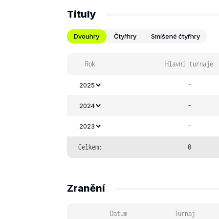
Tituly
Dvouhry
Čtyřhry
Smíšené čtyřhry
Rok
Hlavní turnaje
-
2025
-
2024
-
2023
Celkem:
0
Zranění
Datum
Turnaj