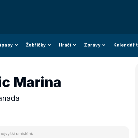
ápasy
Žebříčky
Hráči
Zprávy
Kalendář t
ic Marina
anada
nejvyšší umístění: