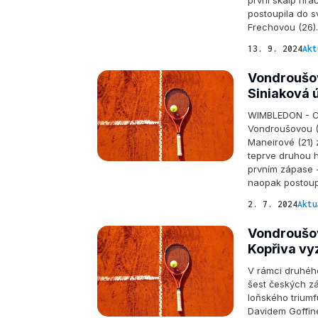
první skalp hrá
postoupila do s
Frechovou (26).
13. 9. 2024
Akt
Vondroušov
Siniaková 
WIMBLEDON - Ce
Vondroušovou (
Maneirové (21) 
teprve druhou h
prvním zápase -
naopak postoupi
2. 7. 2024
Aktu
Vondroušová
Kopřiva vy
V rámci druhéh
šest českých z
loňského trium
Davidem Goffine