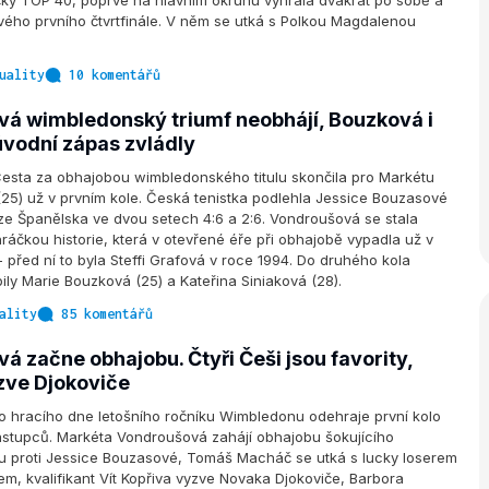
čky TOP 40, poprvé na hlavním okruhu vyhrála dvakrát po sobě a
vého prvního čtvrtfinále. V něm se utká s Polkou Magdalenou
uality
10 komentářů
á wimbledonský triumf neobhájí, Bouzková i
úvodní zápas zvládly
sta za obhajobou wimbledonského titulu skončila pro Markétu
25) už v prvním kole. Česká tenistka podlehla Jessice Bouzasové
ze Španělska ve dvou setech 4:6 a 2:6. Vondroušová se stala
ráčkou historie, která v otevřené éře při obhajobě vypadla už v
 před ní to byla Steffi Grafová v roce 1994. Do druhého kola
ly Marie Bouzková (25) a Kateřina Siniaková (28).
ality
85 komentářů
 začne obhajobu. Čtyři Češi jsou favority,
zve Djokoviče
o hracího dne letošního ročníku Wimbledonu odehraje první kolo
ástupců. Markéta Vondroušová zahájí obhajobu šokujícího
fu proti Jessice Bouzasové, Tomáš Macháč se utká s lucky loserem
m, kvalifikant Vít Kopřiva vyzve Novaka Djokoviče, Barbora