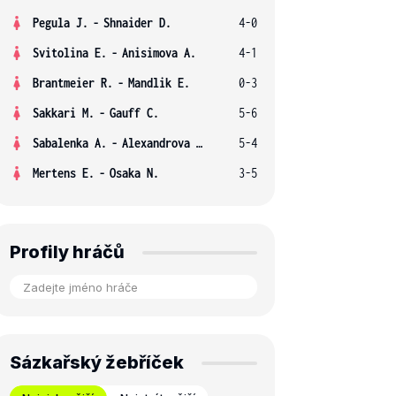
Pegula J.
-
Shnaider D.
4-0
Svitolina E.
-
Anisimova A.
4-1
Brantmeier R.
-
Mandlik E.
0-3
Sakkari M.
-
Gauff C.
5-6
Sabalenka A.
-
Alexandrova E.
5-4
Mertens E.
-
Osaka N.
3-5
Profily hráčů
Sázkařský žebříček