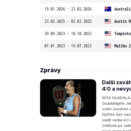
19.01.2026 - 23.02.2026
Australi
23.02.2025 - 03.03.2025
Austin W
29.09.2023 - 18.10.2023
Templeto
07.01.2023 - 19.07.2023
Malibu 2
Zprávy
Další zavá
4:0 a nevy
WTA GUADALAJA
Guadalajaře Jel
svém úvodním v
čtyřhře žen nes
sadě vedla 4:0
zvítězila po vel