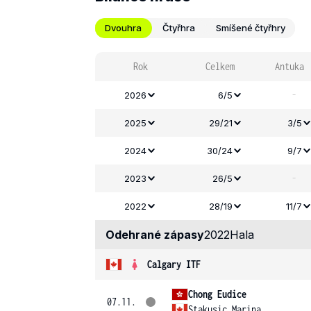
Dvouhra
Čtyřhra
Smíšené čtyřhry
Rok
Celkem
Antuka
-
2026
6/5
2025
29/21
3/5
2024
30/24
9/7
-
2023
26/5
2022
28/19
11/7
Odehrané zápasy
2022
Hala
Calgary ITF
Chong Eudice
07.11.
Stakusic Marina