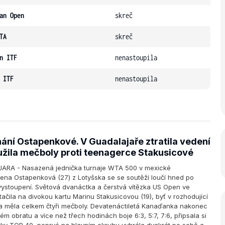
an Open
skreč
TA
skreč
n ITF
nenastoupila
 ITF
nenastoupila
hání Ostapenkové. V Guadalajaře ztratila vedení
užila mečboly proti teenagerce Stakusicové
RA - Nasazená jednička turnaje WTA 500 v mexické
ena Ostapenková (27) z Lotyšska se se soutěží loučí hned po
ystoupení. Světová dvanáctka a čerstvá vítězka US Open ve
tačila na divokou kartu Marinu Stakusicovou (19), byť v rozhodující
 a měla celkem čtyři mečboly. Devatenáctiletá Kanaďanka nakonec
kém obratu a více než třech hodinách boje 6:3, 5:7, 7:6, připsala si