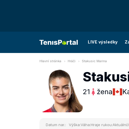
LIVE výsledky
Z
Hlavní stránka
Hráči
Stakusic Marina
Stakus
21
žena
K
Datum nar.:
Výška:
Váha:
Hraje rukou:
Aktuální/