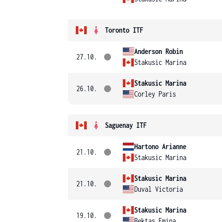
Toronto ITF
Anderson Robin
27.10.
Stakusic Marina
Stakusic Marina
26.10.
Corley Paris
Saguenay ITF
Hartono Arianne
21.10.
Stakusic Marina
Stakusic Marina
21.10.
Duval Victoria
Stakusic Marina
19.10.
Bektas Emina