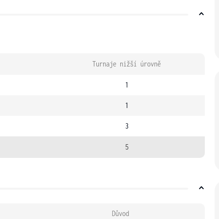
Turnaje nižší úrovně
1
1
3
5
Důvod