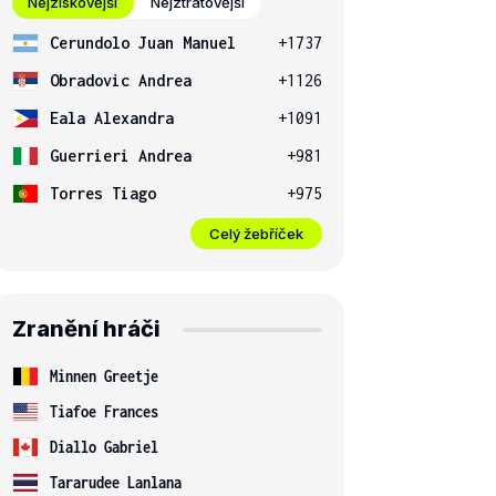
Nejziskovější
Nejztrátovější
Cerundolo Juan Manuel
+1737
Obradovic Andrea
+1126
Eala Alexandra
+1091
Guerrieri Andrea
+981
Torres Tiago
+975
Celý žebříček
Zranění hráči
Minnen Greetje
Tiafoe Frances
Diallo Gabriel
Tararudee Lanlana