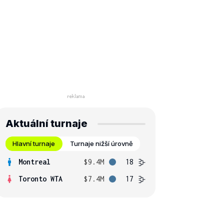
Aktuální turnaje
Hlavní turnaje
Turnaje nižší úrovně
Montreal
$9.4M
18
Toronto WTA
$7.4M
17