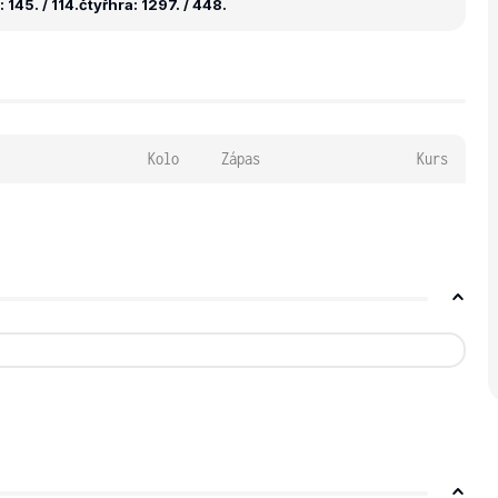
 145. / 114.
čtyřhra: 1297. / 448.
Kolo
Zápas
Kurs