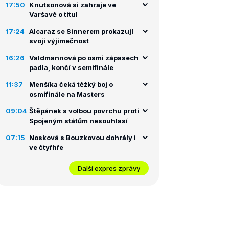
17:50
Knutsonová si zahraje ve
Varšavě o titul
17:24
Alcaraz se Sinnerem prokazují
svoji výjimečnost
16:26
Valdmannová po osmi zápasech
padla, končí v semifinále
11:37
Menšíka čeká těžký boj o
osmifinále na Masters
09:04
Štěpánek s volbou povrchu proti
Spojeným státům nesouhlasí
07:15
Nosková s Bouzkovou dohrály i
ve čtyřhře
Další expres zprávy