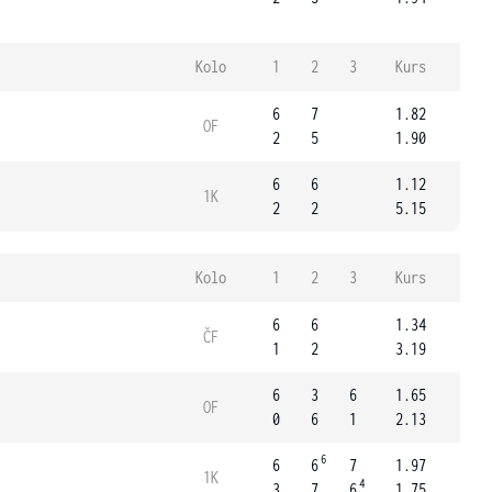
Kolo
1
2
3
Kurs
6
7
1.82
OF
2
5
1.90
6
6
1.12
1K
2
2
5.15
Kolo
1
2
3
Kurs
6
6
1.34
ČF
1
2
3.19
6
3
6
1.65
OF
0
6
1
2.13
6
6
6
7
1.97
1K
4
3
7
6
1.75