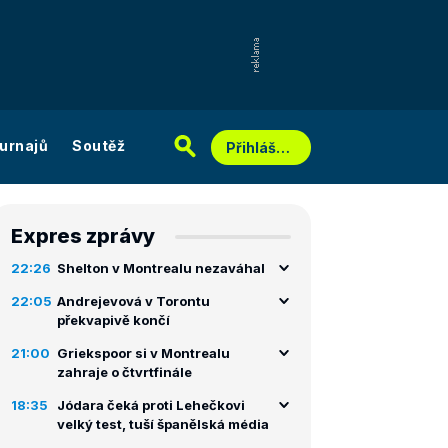
urnajů
Soutěž
Přihlášení
Expres zprávy
22:26
Shelton v Montrealu nezaváhal
22:05
Andrejevová v Torontu
překvapivě končí
21:00
Griekspoor si v Montrealu
zahraje o čtvrtfinále
18:35
Jódara čeká proti Lehečkovi
velký test, tuší španělská média