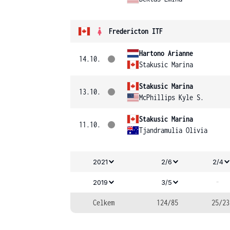
Fredericton ITF
Hartono Arianne
14.10.
Stakusic Marina
Stakusic Marina
13.10.
McPhillips Kyle S.
Stakusic Marina
11.10.
Tjandramulia Olivia
2021
2/6
2/4
-
2019
3/5
Celkem
124/85
25/23