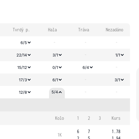
Tvrdý p.
Hala
Tráva
Nezadáno
-
-
-
6/5
-
22/14
3/1
1/1
-
15/12
0/1
6/4
-
17/3
6/1
3/1
-
-
5/4
12/8
Kolo
1
2
3
Kurs
6
7
1.78
1K
2
5
1.94