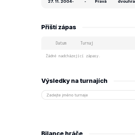
27. 11. 2004
-
-
Pravá
dvouhra:
Příští zápas
Datum
Turnaj
Žádné nadcházející zápasy.
Výsledky na turnajích
Bilance hráče