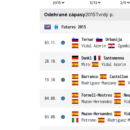
2015
5/13
2/5
Odehrané zápasy
2015
Tvrdý p.
Futures 2015
Ternar
/
Urbanija
03.11.
Vidal Azorin
/
Zgombi
Dankl
/
Santomenna
28.10.
Miro
/
Vidal Azorin
Barranco
/
Castellon 
19.10.
Rodriguez-Manzano
/
V
Fornell-Mestres
/
Neu
04.08.
Mazon-Hernandez
/
Vid
Mazon-Hernandez
/
Vid
03.08.
Petrone
/
Rodriguez-M