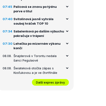
07:45
Palicová se znovu po týdnu
porve o titul
07:40
Svitolinová jasně vyhrála
souboj hráček TOP 10
07:34
Sabalenková po dalším výbuchu
pokračuje v trápení
07:30
Lehečka po mizerném výkonu
končí
08.08.
Šnajderová v Torontu nedala
šanci Pegulaové
08.08.
Šwiateková otočila zápas s
Kosťukovou a je ve čtvrtfinále
Další expres zprávy