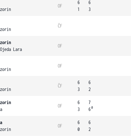
6
6
OF
zorin
1
3
ČF
zorin
zorin
OF
Ojeda Lara
OF
zorin
6
6
ČF
zorin
3
2
zorin
6
7
OF
0
a
3
6
a
6
6
OF
zorin
0
2