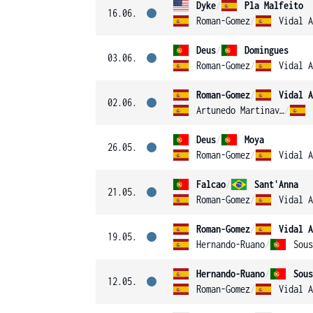
Dyke
/
Pla Malfeito
16.06.
Roman-Gomez
/
Vidal A
Deus
/
Domingues
03.06.
Roman-Gomez
/
Vidal A
Roman-Gomez
/
Vidal A
02.06.
Artunedo Martinavarr
/
Deus
/
Moya
26.05.
Roman-Gomez
/
Vidal A
Falcao
/
Sant'Anna
21.05.
Roman-Gomez
/
Vidal A
Roman-Gomez
/
Vidal A
19.05.
Hernando-Ruano
/
Sous
Hernando-Ruano
/
Sous
12.05.
Roman-Gomez
/
Vidal A