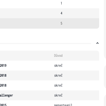
1
4
5
Důvod
2019
skreč
2018
skreč
2018
skreč
allenger
skreč
2015
nenastoupil