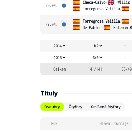
Checa-Calvo
/
Willis
29.04.
Torregrosa Velilla
/
Torregrosa Velilla
/
27.04.
De Pablos
/
Esteban B
-
2014
1/2
-
2013
3/6
Celkem
141/141
65/40
Tituly
Dvouhry
Čtyřhry
Smíšené čtyřhry
Rok
Hlavní turnaje