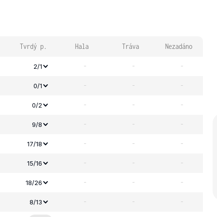
Tvrdý p.
Hala
Tráva
Nezadáno
-
-
-
2/1
-
-
-
0/1
-
-
-
0/2
-
-
-
9/8
-
-
-
17/18
-
-
-
15/16
-
-
-
18/26
-
-
-
8/13