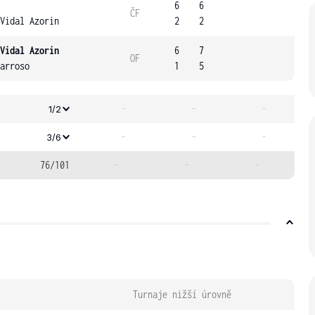
6
6
ČF
Vidal Azorin
2
2
Vidal Azorin
6
7
OF
arroso
1
5
-
-
-
1/2
-
-
-
3/6
76/101
-
-
-
Turnaje nižší úrovně