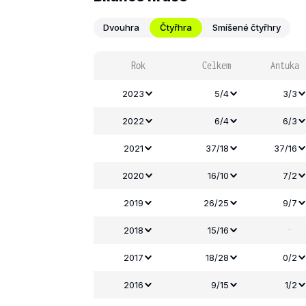
Dvouhra
Čtyřhra
Smíšené čtyřhry
Rok
Celkem
Antuka
2023
5/4
3/3
2022
6/4
6/3
2021
37/18
37/16
2020
16/10
7/2
2019
26/25
9/7
-
2018
15/16
2017
18/28
0/2
2016
9/15
1/2