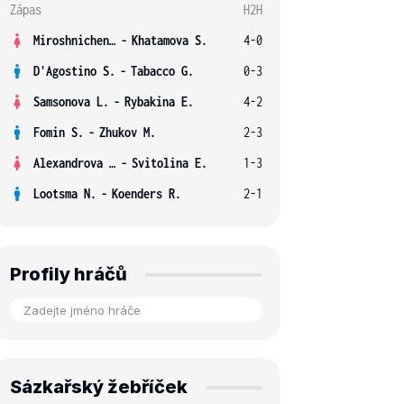
Zápas
H2H
Miroshnichenko V.
-
Khatamova S.
4-0
D'Agostino S.
-
Tabacco G.
0-3
Samsonova L.
-
Rybakina E.
4-2
Fomin S.
-
Zhukov M.
2-3
Alexandrova E.
-
Svitolina E.
1-3
Lootsma N.
-
Koenders R.
2-1
Profily hráčů
Sázkařský žebříček