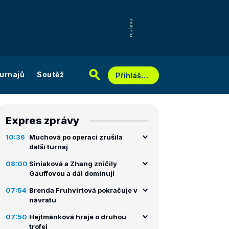
urnajů
Soutěž
Přihlášení
Expres zprávy
10:36
Muchová po operaci zrušila
další turnaj
08:00
Siniaková a Zhang zničily
Gauffovou a dál dominují
07:54
Brenda Fruhvirtová pokračuje v
návratu
07:50
Hejtmánková hraje o druhou
trofej