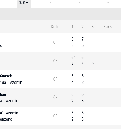
-
-
-
3/8
Kolo
1
2
3
Kurs
6
7
OF
c
3
5
3
6
6
11
OF
7
4
9
Guasch
6
6
OF
idal Azorin
4
2
bau
6
6
ČF
al Azorin
2
3
al Azorin
6
6
OF
anzano
2
3