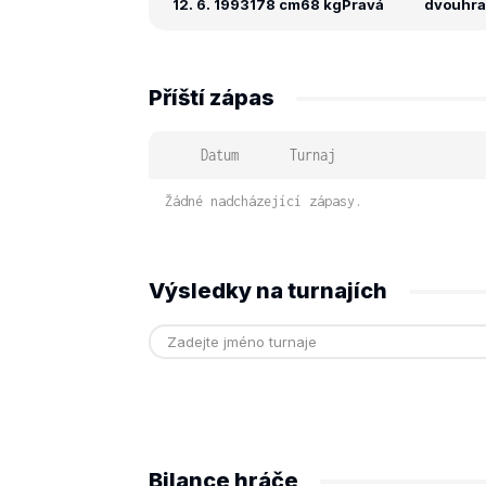
12. 6. 1993
178 cm
68 kg
Pravá
dvouhra:
Příští zápas
Datum
Turnaj
Žádné nadcházející zápasy.
Výsledky na turnajích
Bilance hráče