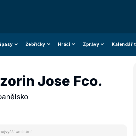
ápasy
Žebříčky
Hráči
Zprávy
Kalendář t
zorin Jose Fco.
panělsko
nejvyšší umístění: