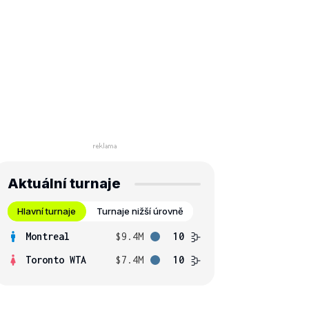
Aktuální turnaje
Hlavní turnaje
Turnaje nižší úrovně
Montreal
$9.4M
10
Toronto WTA
$7.4M
10