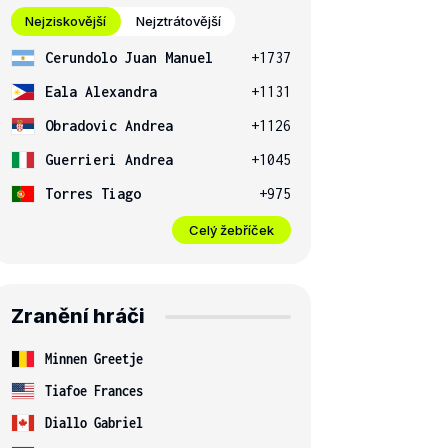
Nejziskovější
Nejztrátovější
Cerundolo Juan Manuel
+1737
Eala Alexandra
+1131
Obradovic Andrea
+1126
Guerrieri Andrea
+1045
Torres Tiago
+975
Celý žebříček
Zranění hráči
Minnen Greetje
Tiafoe Frances
Diallo Gabriel