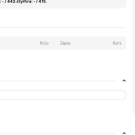
 - / 442.
čtyřhra: - / 415.
Kolo
Zápas
Kurs