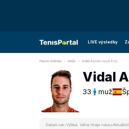
LIVE výsledky
Z
Hlavní stránka
Hráči
Vidal Azorin Jose Fco.
Vidal A
33
muž
Š
Datum nar.:
Výška:
Váha:
Hraje rukou:
Aktuální/