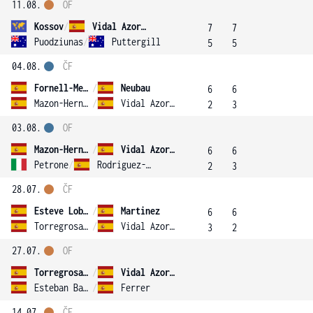
11.08.
OF
Kossov
/
Vidal Azorin
7
7
Puodziunas
/
Puttergill
5
5
04.08.
ČF
Fornell-Mestres
/
Neubau
6
6
Mazon-Hernandez
/
Vidal Azorin
2
3
03.08.
OF
Mazon-Hernandez
/
Vidal Azorin
6
6
Petrone
/
Rodriguez-Manzano
2
3
28.07.
ČF
Esteve Lobato
/
Martinez
6
6
Torregrosa Velilla
/
Vidal Azorin
3
2
27.07.
OF
Torregrosa Velilla
/
Vidal Azorin
Esteban Barroso
/
Ferrer
14.07.
ČF