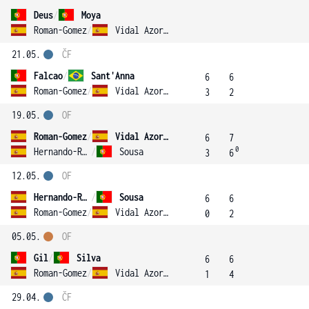
Deus
/
Moya
Roman-Gomez
/
Vidal Azorin
21.05.
ČF
Falcao
/
Sant'Anna
6
6
Roman-Gomez
/
Vidal Azorin
3
2
19.05.
OF
Roman-Gomez
/
Vidal Azorin
6
7
0
Hernando-Ruano
/
Sousa
3
6
12.05.
OF
Hernando-Ruano
/
Sousa
6
6
Roman-Gomez
/
Vidal Azorin
0
2
05.05.
OF
Gil
/
Silva
6
6
Roman-Gomez
/
Vidal Azorin
1
4
29.04.
ČF