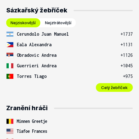
Sázkařský žebříček
Nejziskovější
Nejztrátovější
Cerundolo Juan Manuel
+1737
Eala Alexandra
+1131
Obradovic Andrea
+1126
Guerrieri Andrea
+1045
Torres Tiago
+975
Celý žebříček
Zranění hráči
Minnen Greetje
Tiafoe Frances