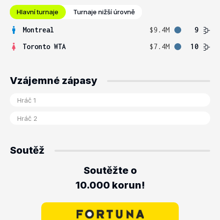
Hlavní turnaje
Turnaje nižší úrovně
Montreal
$9.4M
9
Toronto WTA
$7.4M
10
Vzájemné zápasy
Soutěž
Soutěžte o
10.000 korun!