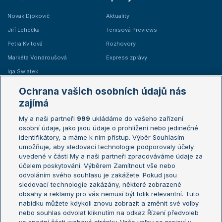
Novak Djokovič
Aktuality
Jiří Lehečka
Tenisová Previews
Petra Kvitová
Rozhovory
Markéta Vondroušová
Express zprávy
Iga Swiatek
Marie Bouzková
Ochrana vašich osobních údajů nás
Žebříčky
Kalendář turnajů
zajímá
My a naši partneři
999
ukládáme do vašeho zařízení
Žebříček ATP (muži)
Australian Open
osobní údaje, jako jsou údaje o prohlížení nebo jedinečné
Žebříček WTA (ženy)
French Open
identifikátory, a máme k nim přístup. Výběr Souhlasím
umožňuje, aby sledovací technologie podporovaly účely
Sázkařský žebříček
Wimbledon
uvedené v části My a naši partneři zpracováváme údaje za
US Open
účelem poskytování. Výběrem Zamítnout vše nebo
odvoláním svého souhlasu je zakážete. Pokud jsou
Turnaj mistrů
sledovací technologie zakázány, některé zobrazené
Turnaj mistryň
obsahy a reklamy pro vás nemusí být tolik relevantní. Tuto
Aktualní trendy
nabídku můžete kdykoli znovu zobrazit a změnit své volby
nebo souhlas odvolat kliknutím na odkaz Řízení předvoleb