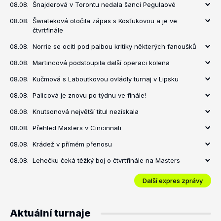
08.08.
Šnajderová v Torontu nedala šanci Pegulaové
08.08.
Šwiateková otočila zápas s Kosťukovou a je ve
čtvrtfinále
08.08.
Norrie se ocitl pod palbou kritiky některých fanoušků
08.08.
Martincová podstoupila další operaci kolena
08.08.
Kučmová s Laboutkovou ovládly turnaj v Lipsku
08.08.
Palicová je znovu po týdnu ve finále!
08.08.
Knutsonová největší titul nezískala
08.08.
Přehled Masters v Cincinnati
08.08.
Krádež v přímém přenosu
08.08.
Lehečku čeká těžký boj o čtvrtfinále na Masters
Další expres zprávy
Aktuální turnaje