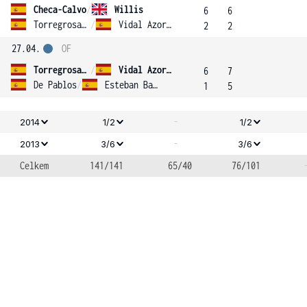
Checa-Calvo
/
Willis
6
6
Torregrosa Velilla
/
Vidal Azorin
2
2
27.04.
OF
Torregrosa Velilla
/
Vidal Azorin
6
7
De Pablos
/
Esteban Barroso
1
5
-
2014
1/2
1/2
-
2013
3/6
3/6
Celkem
141/141
65/40
76/101