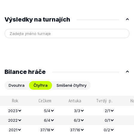
Výsledky na turnajích
Bilance hráče
Dvouhra
Čtyřhra
Smíšené čtyřhry
Rok
Celkem
Antuka
Tvrdý p.
H
2023
5/4
3/3
2/1
2022
6/4
6/3
0/1
2021
37/18
37/16
0/2