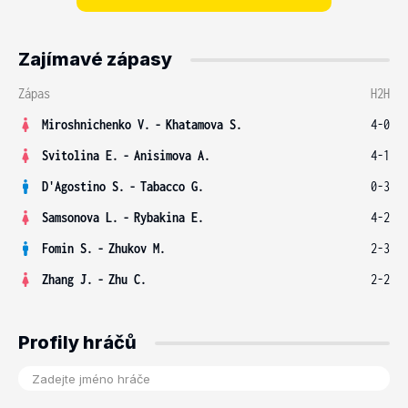
Zajímavé zápasy
Zápas
H2H
Miroshnichenko V.
-
Khatamova S.
4-0
Svitolina E.
-
Anisimova A.
4-1
D'Agostino S.
-
Tabacco G.
0-3
Samsonova L.
-
Rybakina E.
4-2
Fomin S.
-
Zhukov M.
2-3
Zhang J.
-
Zhu C.
2-2
Profily hráčů