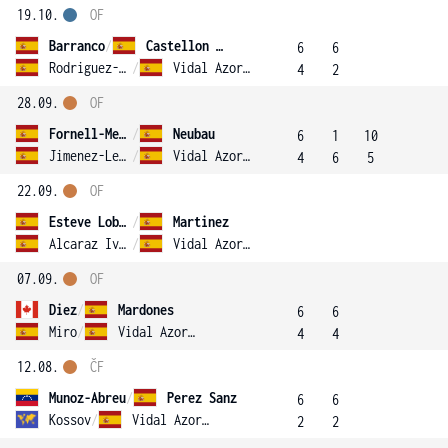
19.10.
OF
Barranco
/
Castellon Guasch
6
6
Rodriguez-Manzano
/
Vidal Azorin
4
2
28.09.
OF
Fornell-Mestres
/
Neubau
6
1
10
Jimenez-Letrado
/
Vidal Azorin
4
6
5
22.09.
OF
Esteve Lobato
/
Martinez
Alcaraz Ivorra
/
Vidal Azorin
07.09.
OF
Diez
/
Mardones
6
6
Miro
/
Vidal Azorin
4
4
12.08.
ČF
Munoz-Abreu
/
Perez Sanz
6
6
Kossov
/
Vidal Azorin
2
2