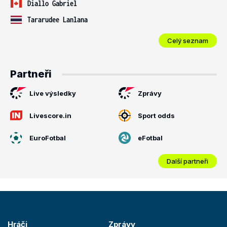
Diallo Gabriel
Tararudee Lanlana
Celý seznam
Partneři
Live výsledky
Zprávy
Livescore.in
Sport odds
EuroFotbal
eFotbal
Další partneři
Hráči
Zprávy