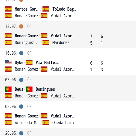
Martos Gornes
/
Toledo Bague
Roman-Gomez
/
Vidal Azorin
13.07.
OF
Roman-Gomez
/
Vidal Azorin
7
6
Dominguez Soto
/
Mardones
5
1
16.06.
OF
Dyke
/
Pla Malfeito
6
6
Roman-Gomez
/
Vidal Azorin
1
3
03.06.
ČF
Deus
/
Domingues
Roman-Gomez
/
Vidal Azorin
02.06.
OF
Roman-Gomez
/
Vidal Azorin
Artunedo Martinavarr
/
Ojeda Lara
26.05.
OF