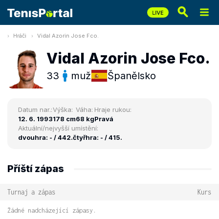
Hráči
Vidal Azorin Jose Fco.
Vidal Azorin Jose Fco.
33
muž
Španělsko
Datum nar.:
Výška:
Váha:
Hraje rukou:
12. 6. 1993
178 cm
68 kg
Pravá
Aktuální/nejvyšší umístění:
dvouhra: - / 442.
čtyřhra: - / 415.
Příští zápas
Turnaj a zápas
Kurs
Žádné nadcházející zápasy.