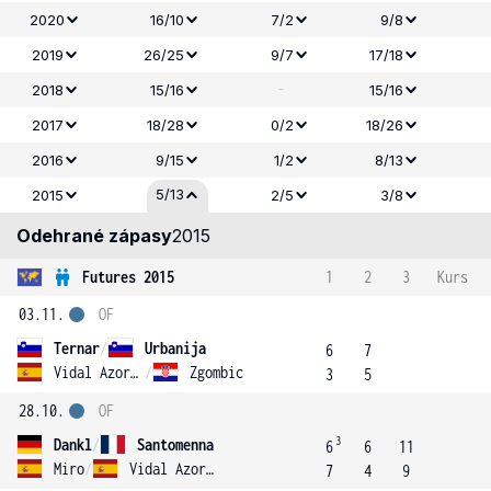
2020
16/10
7/2
9/8
2019
26/25
9/7
17/18
-
2018
15/16
15/16
2017
18/28
0/2
18/26
2016
9/15
1/2
8/13
5/13
2015
2/5
3/8
Odehrané zápasy
2015
Futures 2015
1
2
3
Kurs
03.11.
OF
Ternar
/
Urbanija
6
7
Vidal Azorin
/
Zgombic
3
5
28.10.
OF
3
Dankl
/
Santomenna
6
6
11
Miro
/
Vidal Azorin
7
4
9