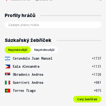
Profily hráčů
Sázkařský žebříček
Nejziskovější
Nejztrátovější
Cerundolo Juan Manuel
+1737
Eala Alexandra
+1131
Obradovic Andrea
+1126
Guerrieri Andrea
+981
Torres Tiago
+975
Celý žebříček