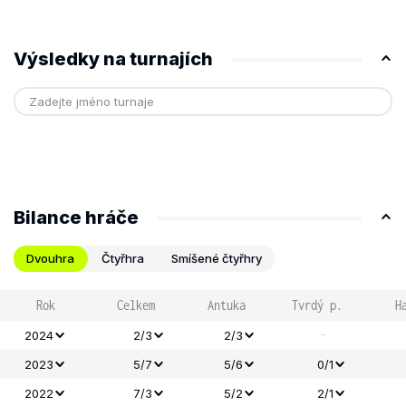
Výsledky na turnajích
Bilance hráče
Dvouhra
Čtyřhra
Smíšené čtyřhry
Rok
Celkem
Antuka
Tvrdý p.
H
-
2024
2/3
2/3
2023
5/7
5/6
0/1
2022
7/3
5/2
2/1