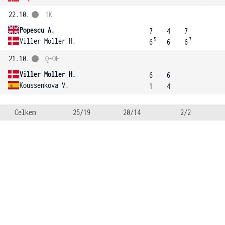
22.10.
1K
Popescu A.
7
4
7
5
7
Viller Moller H.
6
6
6
21.10.
Q-OF
Viller Moller H.
6
6
Koussenkova V.
1
4
Celkem
25/19
20/14
2/2