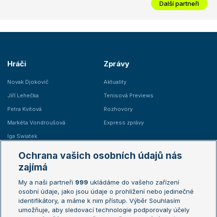
Další partneři
Hráči
Zprávy
Novak Djokovič
Aktuality
Jiří Lehečka
Tenisová Previews
Petra Kvitová
Rozhovory
Markéta Vondroušová
Express zprávy
Iga Swiatek
Marie Bouzková
Ochrana vašich osobních údajů nás
Žebříčky
Kalendář turnajů
zajímá
My a naši partneři
999
ukládáme do vašeho zařízení
Žebříček ATP (muži)
Australian Open
osobní údaje, jako jsou údaje o prohlížení nebo jedinečné
Žebříček WTA (ženy)
French Open
identifikátory, a máme k nim přístup. Výběr Souhlasím
umožňuje, aby sledovací technologie podporovaly účely
Sázkařský žebříček
Wimbledon