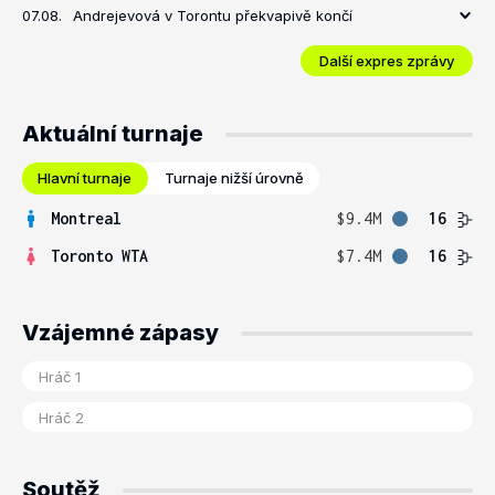
07.08.
Andrejevová v Torontu překvapivě končí
Další expres zprávy
Aktuální turnaje
Hlavní turnaje
Turnaje nižší úrovně
Montreal
$9.4M
16
Toronto WTA
$7.4M
16
Vzájemné zápasy
Soutěž