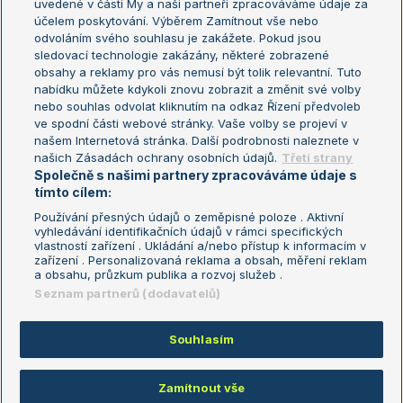
uvedené v části My a naši partneři zpracováváme údaje za
US Open
účelem poskytování. Výběrem Zamítnout vše nebo
odvoláním svého souhlasu je zakážete. Pokud jsou
Turnaj mistrů
sledovací technologie zakázány, některé zobrazené
Turnaj mistryň
obsahy a reklamy pro vás nemusí být tolik relevantní. Tuto
Aktualní trendy
nabídku můžete kdykoli znovu zobrazit a změnit své volby
nebo souhlas odvolat kliknutím na odkaz Řízení předvoleb
ve spodní části webové stránky. Vaše volby se projeví v
Fotbalové přestupy
našem Internetová stránka. Další podrobnosti naleznete v
Livesport Daily
našich Zásadách ochrany osobních údajů.
Třetí strany
Společně s našimi partnery zpracováváme údaje s
LS Prague Open
tímto cílem:
Používání přesných údajů o zeměpisné poloze . Aktivní
vyhledávání identifikačních údajů v rámci specifických
vlastností zařízení . Ukládání a/nebo přístup k informacím v
Podmínky užití
Nastavení soukromí
zařízení . Personalizovaná reklama a obsah, měření reklam
GDPR a žurnalistika
Reklama
a obsahu, průzkum publika a rozvoj služeb .
Informace o zpracování osobních
Kontakt
Seznam partnerů (dodavatelů)
údajů
Tiráž
Souhlasím
Copyright © 2008-2026 TenisPortal.cz. Využíváme zpravodajství ČTK.
Zamítnout vše