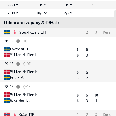
-
2021
1/1
1/1
-
2019
10/5
7/2
Odehrané zápasy
2019
Hala
Stockholm 3 ITF
1
2
3
Kurs
30.10.
1K
Lovqvist J.
6
6
Viller Moller H.
0
3
29.10.
Q-OF
Viller Moller H.
6
6
Ersoz V.
3
2
28.10.
Q-1K
Viller Moller H.
0
6
10
Wikander L.
6
3
4
Oslo ITF
1
2
3
Kurs