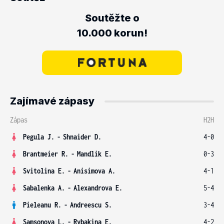
Soutěžte o
10.000 korun!
Zajímavé zápasy
Zápas
H2H
Pegula J.
-
Shnaider D.
4-0
Brantmeier R.
-
Mandlik E.
0-3
Svitolina E.
-
Anisimova A.
4-1
Sabalenka A.
-
Alexandrova E.
5-4
Pieleanu R.
-
Andreescu S.
3-4
Samsonova L.
-
Rybakina E.
4-2