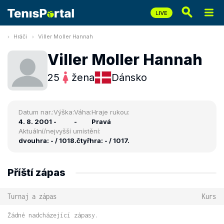
Hráči
Viller Moller Hannah
Viller Moller Hannah
25
žena
Dánsko
Datum nar.:
Výška:
Váha:
Hraje rukou:
4. 8. 2001
-
-
Pravá
Aktuální/nejvyšší umístění:
dvouhra: - / 1018.
čtyřhra: - / 1017.
Příští zápas
Turnaj a zápas
Kurs
Žádné nadcházející zápasy.