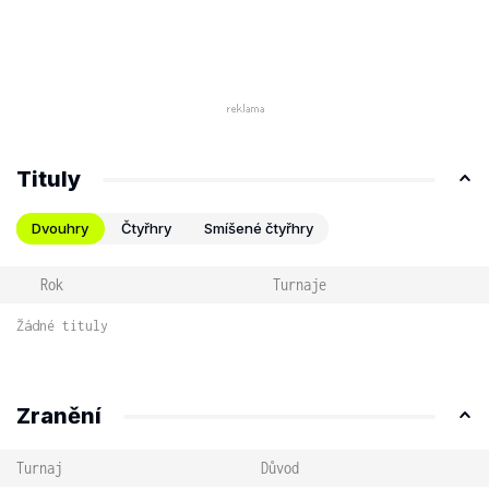
Tituly
Dvouhry
Čtyřhry
Smíšené čtyřhry
Rok
Turnaje
Žádné tituly
Zranění
Turnaj
Důvod