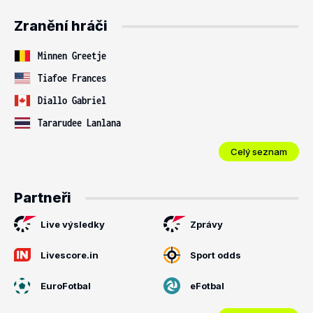
Zranění hráči
Minnen Greetje
Tiafoe Frances
Diallo Gabriel
Tararudee Lanlana
Celý seznam
Partneři
Live výsledky
Zprávy
Livescore.in
Sport odds
EuroFotbal
eFotbal