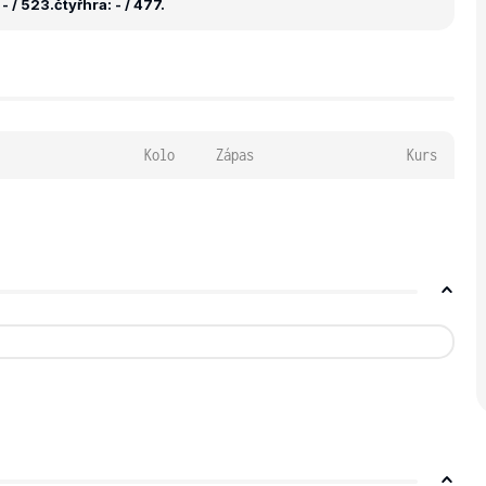
- / 523.
čtyřhra: - / 477.
Kolo
Zápas
Kurs