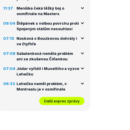
11:37
Menšíka čeká těžký boj o
osmifinále na Masters
09:04
Štěpánek s volbou povrchu proti
Spojeným státům nesouhlasí
07:15
Nosková s Bouzkovou dohrály i
ve čtyřhře
07:08
Sabalenková neměla problém
ani se zkušenou Číňankou
07:04
Jódar vyřídil i Musettiho a vyzve
Lehečku
06:33
Lehečka neměl problém, v
Montrealu je v osmifinále
Další expres zprávy