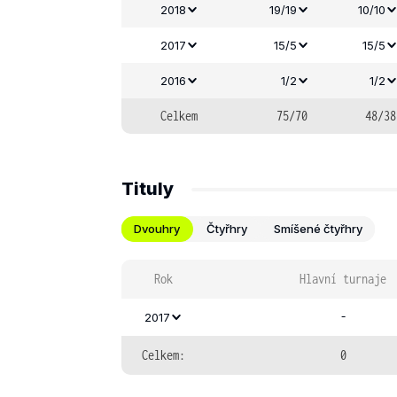
2018
19/19
10/10
2017
15/5
15/5
2016
1/2
1/2
Celkem
75/70
48/38
Tituly
Dvouhry
Čtyřhry
Smíšené čtyřhry
Rok
Hlavní turnaje
-
2017
Celkem:
0