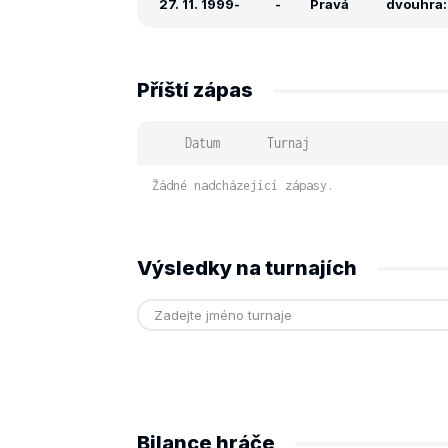
27. 11. 1999
-
-
Pravá
dvouhra: 
Příští zápas
Datum
Turnaj
Žádné nadcházející zápasy.
Výsledky na turnajích
Bilance hráče