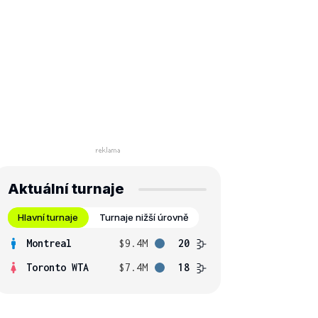
Aktuální turnaje
Hlavní turnaje
Turnaje nižší úrovně
Montreal
$9.4M
20
Toronto WTA
$7.4M
18