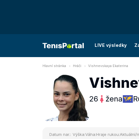
LIVE výsledky
Z
Hlavní stránka
Hráči
Vishnevskaya Ekaterina
Vishne
26
žena
R
Datum nar.:
Výška:
Váha:
Hraje rukou:
Aktuální/n