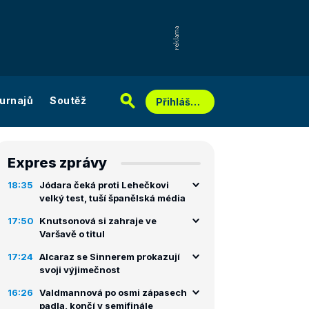
urnajů
Soutěž
Přihlášení
Expres zprávy
18:35
Jódara čeká proti Lehečkovi
velký test, tuší španělská média
17:50
Knutsonová si zahraje ve
Varšavě o titul
17:24
Alcaraz se Sinnerem prokazují
svoji výjimečnost
16:26
Valdmannová po osmi zápasech
padla, končí v semifinále