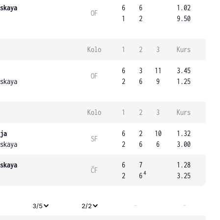
skaya
6
6
1.02
OF
1
2
9.50
Kolo
1
2
3
Kurs
6
3
11
3.45
OF
skaya
2
6
9
1.25
Kolo
1
2
3
Kurs
ja
6
2
10
1.32
SF
skaya
2
6
6
3.00
skaya
6
7
1.28
ČF
4
2
6
3.25
-
-
3/5
2/2