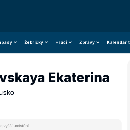
ápasy
Žebříčky
Hráči
Zprávy
Kalendář t
vskaya Ekaterina
usko
ejvyšší umístění: