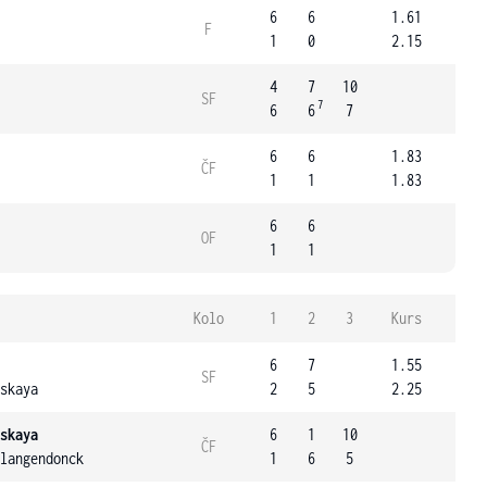
6
6
1.61
F
1
0
2.15
4
7
10
SF
7
6
6
7
6
6
1.83
ČF
1
1
1.83
6
6
OF
1
1
Kolo
1
2
3
Kurs
6
7
1.55
SF
skaya
2
5
2.25
skaya
6
1
10
ČF
langendonck
1
6
5