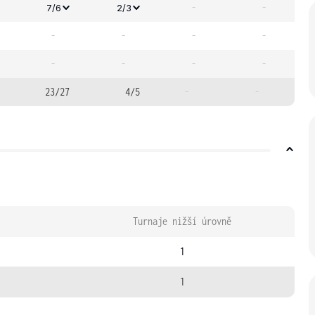
-
-
7/6
2/3
-
-
-
-
-
-
-
-
23/27
4/5
-
-
Turnaje nižší úrovně
1
1