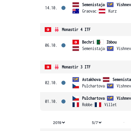
Semenistaja
/
Vishnev
14.10.
Graovac
/
Kurz
Monastir 4 ITF
Bechri
/
Ibbou
06.10.
Semenistaja
/
Vishnev
Monastir 3 ITF
Astakhova
/
Semenista
02.10.
Pulchartova
/
Vishnev
Pulchartova
/
Vishnev
01.10.
Robbe
/
Villet
-
2019
5/7