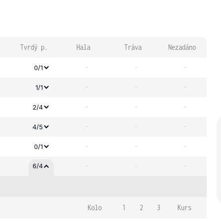
Tvrdý p.
Hala
Tráva
Nezadáno
-
-
-
0/1
-
-
-
1/1
-
-
-
2/4
-
-
-
4/5
-
-
-
0/1
-
-
-
6/4
Kolo
1
2
3
Kurs