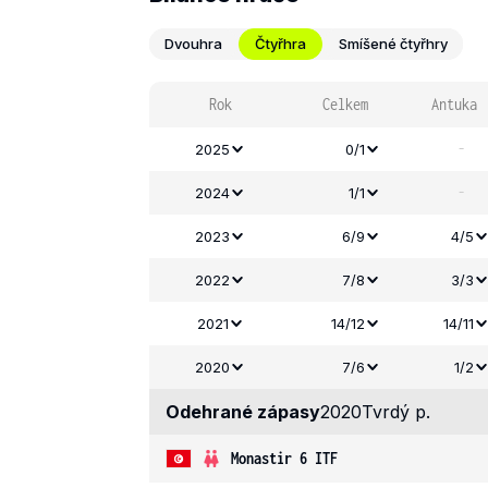
Dvouhra
Čtyřhra
Smíšené čtyřhry
Rok
Celkem
Antuka
-
2025
0/1
-
2024
1/1
2023
6/9
4/5
2022
7/8
3/3
2021
14/12
14/11
2020
7/6
1/2
Odehrané zápasy
2020
Tvrdý p.
Monastir 6 ITF