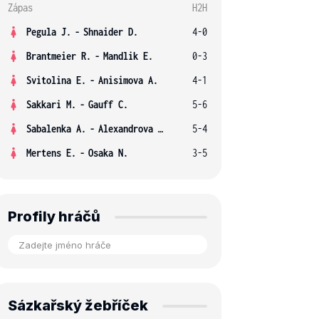
Zápas
H2H
Pegula J.
-
Shnaider D.
4-0
Brantmeier R.
-
Mandlik E.
0-3
Svitolina E.
-
Anisimova A.
4-1
Sakkari M.
-
Gauff C.
5-6
Sabalenka A.
-
Alexandrova E.
5-4
Mertens E.
-
Osaka N.
3-5
Profily hráčů
Sázkařský žebříček