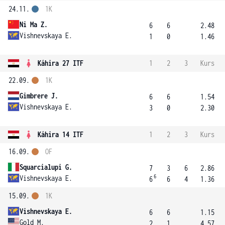
24.11.
1K
Ni Ma Z.
6
6
2.48
Vishnevskaya E.
1
0
1.46
Káhira 27 ITF
1
2
3
Kurs
22.09.
1K
Gimbrere J.
6
6
1.54
Vishnevskaya E.
3
0
2.30
Káhira 14 ITF
1
2
3
Kurs
16.09.
OF
Squarcialupi G.
7
3
6
2.86
6
Vishnevskaya E.
6
6
4
1.36
15.09.
1K
Vishnevskaya E.
6
6
1.15
Gold M.
2
1
4.57