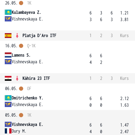
26.05.
1K
Kulambayeva Z.
6
3
6
1.21
Vishnevskaya E.
3
6
3
3.81
Platja D'Aro ITF
1
2
3
Kurs
16.05.
Q-1K
Lamens S.
6
6
Vishnevskaya E.
4
2
Káhira 23 ITF
1
2
3
Kurs
06.05.
OF
Dmitrichenko Y.
6
6
2.12
Vishnevskaya E.
0
0
1.63
05.05.
1K
Vishnevskaya E.
6
6
1.47
Dury M.
4
0
2.47