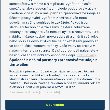
Žebříček WTA (ženy)
French Open
identifikátory, a máme k nim přístup. Výběr Souhlasím
umožňuje, aby sledovací technologie podporovaly účely
Sázkařský žebříček
Wimbledon
uvedené v části My a naši partneři zpracováváme údaje za
US Open
účelem poskytování. Výběrem Zamítnout vše nebo
odvoláním svého souhlasu je zakážete. Pokud jsou
Turnaj mistrů
sledovací technologie zakázány, některé zobrazené
Turnaj mistryň
obsahy a reklamy pro vás nemusí být tolik relevantní. Tuto
Aktualní trendy
nabídku můžete kdykoli znovu zobrazit a změnit své volby
nebo souhlas odvolat kliknutím na odkaz Řízení předvoleb
ve spodní části webové stránky. Vaše volby se projeví v
Fotbalové přestupy
našem Internetová stránka. Další podrobnosti naleznete v
Livesport Daily
našich Zásadách ochrany osobních údajů.
Třetí strany
Společně s našimi partnery zpracováváme údaje s
LS Prague Open
tímto cílem:
Používání přesných údajů o zeměpisné poloze . Aktivní
vyhledávání identifikačních údajů v rámci specifických
vlastností zařízení . Ukládání a/nebo přístup k informacím v
Podmínky užití
Nastavení soukromí
zařízení . Personalizovaná reklama a obsah, měření reklam
GDPR a žurnalistika
Reklama
a obsahu, průzkum publika a rozvoj služeb .
Informace o zpracování osobních
Kontakt
Seznam partnerů (dodavatelů)
údajů
Tiráž
Souhlasím