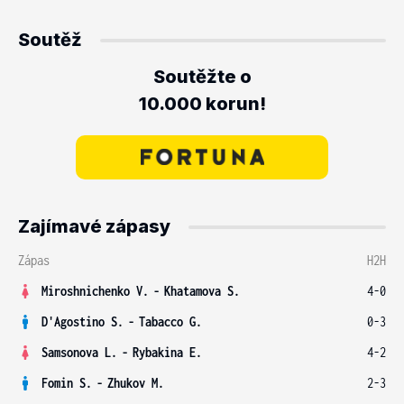
Soutěž
Soutěžte o
10.000 korun!
Zajímavé zápasy
Zápas
H2H
Miroshnichenko V.
-
Khatamova S.
4-0
D'Agostino S.
-
Tabacco G.
0-3
Samsonova L.
-
Rybakina E.
4-2
Fomin S.
-
Zhukov M.
2-3