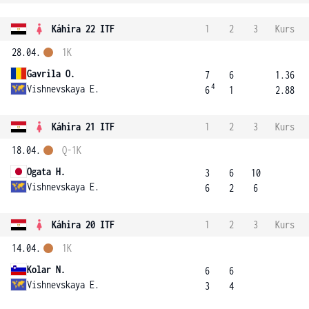
Káhira 22 ITF
1
2
3
Kurs
28.04.
1K
Gavrila O.
7
6
1.36
4
Vishnevskaya E.
6
1
2.88
Káhira 21 ITF
1
2
3
Kurs
18.04.
Q-1K
Ogata H.
3
6
10
Vishnevskaya E.
6
2
6
Káhira 20 ITF
1
2
3
Kurs
14.04.
1K
Kolar N.
6
6
Vishnevskaya E.
3
4