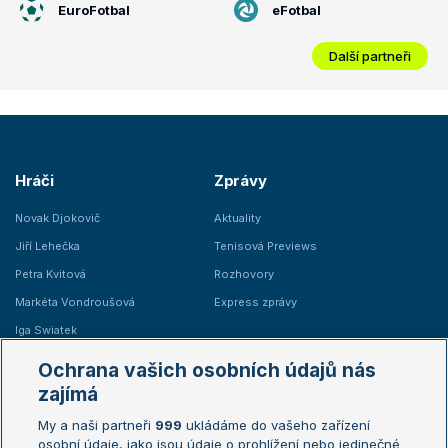
EuroFotbal
eFotbal
Další partneři
Hráči
Zprávy
Novak Djokovič
Aktuality
Jiří Lehečka
Tenisová Previews
Petra Kvitová
Rozhovory
Markéta Vondroušová
Express zprávy
Iga Swiatek
Marie Bouzková
Ochrana vašich osobních údajů nás
Žebříčky
Kalendář turnajů
zajímá
My a naši partneři
999
ukládáme do vašeho zařízení
Žebříček ATP (muži)
Australian Open
osobní údaje, jako jsou údaje o prohlížení nebo jedinečné