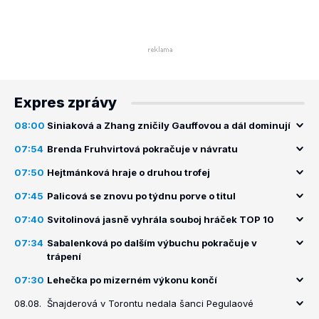
Expres zprávy
08:00
Siniaková a Zhang zničily Gauffovou a dál dominují
07:54
Brenda Fruhvirtová pokračuje v návratu
07:50
Hejtmánková hraje o druhou trofej
07:45
Palicová se znovu po týdnu porve o titul
07:40
Svitolinová jasně vyhrála souboj hráček TOP 10
07:34
Sabalenková po dalším výbuchu pokračuje v
trápení
07:30
Lehečka po mizerném výkonu končí
08.08.
Šnajderová v Torontu nedala šanci Pegulaové