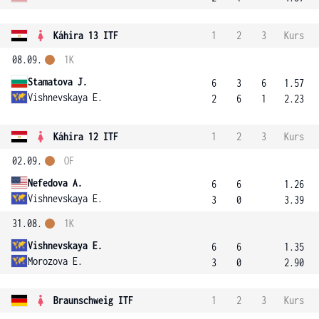
Káhira 13 ITF
1
2
3
Kurs
08.09.
1K
Stamatova J.
6
3
6
1.57
Vishnevskaya E.
2
6
1
2.23
Káhira 12 ITF
1
2
3
Kurs
02.09.
OF
Nefedova A.
6
6
1.26
Vishnevskaya E.
3
0
3.39
31.08.
1K
Vishnevskaya E.
6
6
1.35
Morozova E.
3
0
2.90
Braunschweig ITF
1
2
3
Kurs