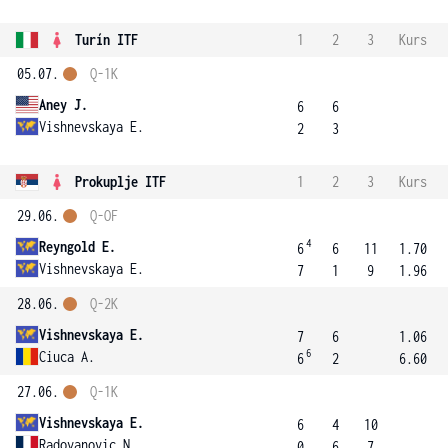
Turín ITF
1
2
3
Kurs
05.07.
Q-1K
Aney J.
6
6
Vishnevskaya E.
2
3
Prokuplje ITF
1
2
3
Kurs
29.06.
Q-OF
4
Reyngold E.
6
6
11
1.70
Vishnevskaya E.
7
1
9
1.96
28.06.
Q-2K
Vishnevskaya E.
7
6
1.06
6
Ciuca A.
6
2
6.60
27.06.
Q-1K
Vishnevskaya E.
6
4
10
Radovanovic N.
0
6
7