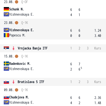
23.08.
Q-OF
Schunk N.
6
6
Vishnevskaya E.
4
1
23.08.
Q-1K
Vishnevskaya E.
6
6
1.24
Popescu M.
0
0
3.40
Vrnjacka Banja ITF
1
2
3
Kurs
15.08.
Q-1K
Radenkovic M.
6
7
5
Vishnevskaya E.
2
6
Bratislava 5 ITF
1
2
3
Kurs
09.08.
Q-1K
Chudejova M.
6
6
2.36
Vishnevskaya E.
4
2
1.48