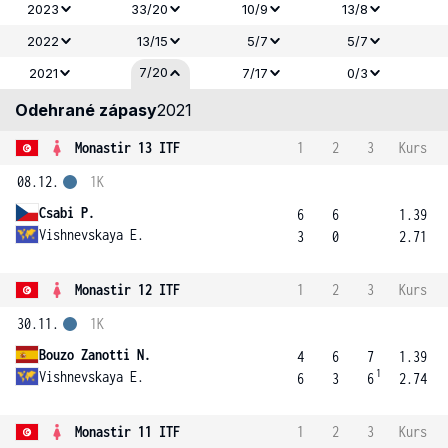
2023
33/20
10/9
13/8
2022
13/15
5/7
5/7
7/20
2021
7/17
0/3
Odehrané zápasy
2021
Monastir 13 ITF
1
2
3
Kurs
08.12.
1K
Csabi P.
6
6
1.39
Vishnevskaya E.
3
0
2.71
Monastir 12 ITF
1
2
3
Kurs
30.11.
1K
Bouzo Zanotti N.
4
6
7
1.39
1
Vishnevskaya E.
6
3
6
2.74
Monastir 11 ITF
1
2
3
Kurs