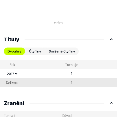
Tituly
Dvouhry
Čtyřhry
Smíšené čtyřhry
Rok
Turnaje
1
2017
Celkem:
1
Zranění
Turnaj
Důvod