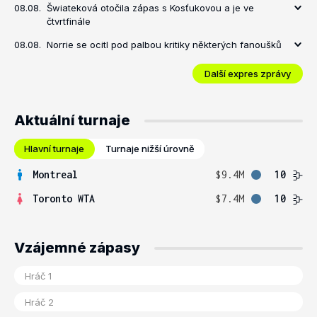
08.08.
Šwiateková otočila zápas s Kosťukovou a je ve
čtvrtfinále
08.08.
Norrie se ocitl pod palbou kritiky některých fanoušků
Další expres zprávy
Aktuální turnaje
Hlavní turnaje
Turnaje nižší úrovně
Montreal
$9.4M
10
Toronto WTA
$7.4M
10
Vzájemné zápasy