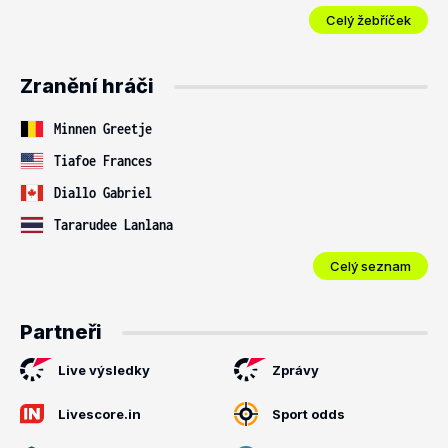
Celý žebříček
Zranění hráči
Minnen Greetje
Tiafoe Frances
Diallo Gabriel
Tararudee Lanlana
Celý seznam
Partneři
Live výsledky
Zprávy
Livescore.in
Sport odds