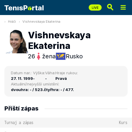
Hráči
Vishnevskaya Ekaterina
Vishnevskaya
Ekaterina
26
žena
Rusko
Datum nar.:
Výška:
Váha:
Hraje rukou:
27. 11. 1999
-
-
Pravá
Aktuální/nejvyšší umístění:
dvouhra: - / 523.
čtyřhra: - / 477.
Příští zápas
Turnaj a zápas
Kurs