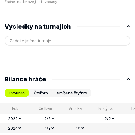
Žádné nadcházející zápasy.
Výsledky na turnajích
Bilance hráče
Dvouhra
Čtyřhra
Smíšené čtyřhry
Rok
Celkem
Antuka
Tvrdý p.
H
-
2025
2/2
2/2
-
2024
1/2
1/1