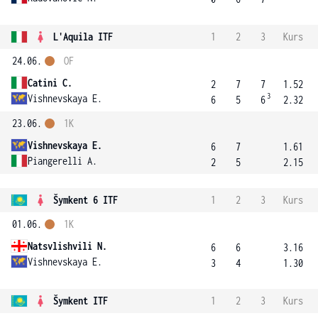
L'Aquila ITF
1
2
3
Kurs
24.06.
OF
Catini C.
2
7
7
1.52
3
Vishnevskaya E.
6
5
6
2.32
23.06.
1K
Vishnevskaya E.
6
7
1.61
Piangerelli A.
2
5
2.15
Šymkent 6 ITF
1
2
3
Kurs
01.06.
1K
Natsvlishvili N.
6
6
3.16
Vishnevskaya E.
3
4
1.30
Šymkent ITF
1
2
3
Kurs