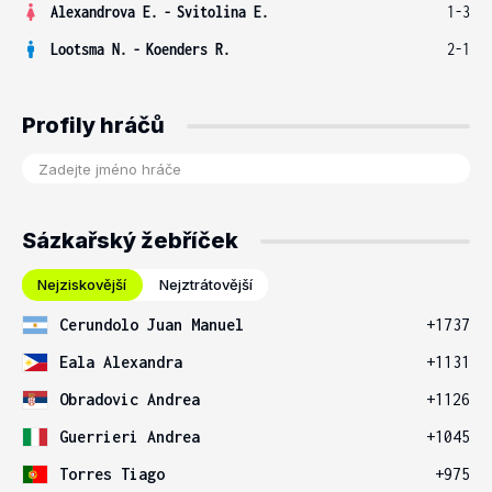
Alexandrova E.
-
Svitolina E.
1-3
Lootsma N.
-
Koenders R.
2-1
Profily hráčů
Sázkařský žebříček
Nejziskovější
Nejztrátovější
Cerundolo Juan Manuel
+1737
Eala Alexandra
+1131
Obradovic Andrea
+1126
Guerrieri Andrea
+1045
Torres Tiago
+975