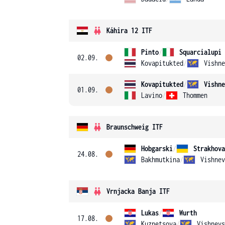
Káhira 12 ITF
Pinto
/
Squarcialupi
02.09.
Kovapitukted
/
Vishne
Kovapitukted
/
Vishne
01.09.
Lavino
/
Thommen
Braunschweig ITF
Hobgarski
/
Strakhova
24.08.
Bakhmutkina
/
Vishnev
Vrnjacka Banja ITF
Lukas
/
Wurth
17.08.
Kuznetsova
/
Vishnevs