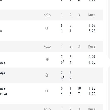
Kolo
1
2
3
Kurs
6
6
1.09
OF
a
1
1
6.20
Kolo
1
2
3
Kurs
7
6
2.07
SF
5
aya
6
4
1.65
aya
7
6
ČF
5
6
2
aya
6
1
10
1.88
OF
reva
4
6
7
1.79
Kolo
1
2
3
Kurs