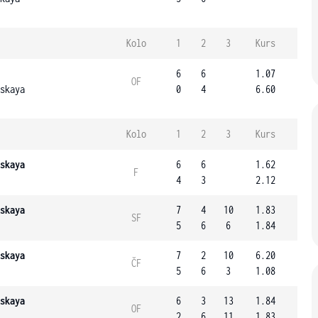
Kolo
1
2
3
Kurs
6
6
1.07
OF
skaya
0
4
6.60
Kolo
1
2
3
Kurs
skaya
6
6
1.62
F
4
3
2.12
skaya
7
4
10
1.83
SF
5
6
6
1.84
skaya
7
2
10
6.20
ČF
5
6
3
1.08
skaya
6
3
13
1.84
OF
2
6
11
1.83