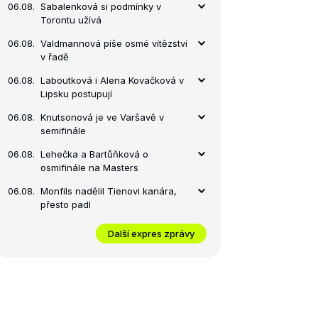
06.08.
Sabalenková si podmínky v
Torontu užívá
06.08.
Valdmannová píše osmé vítězství
v řadě
06.08.
Laboutková i Alena Kovačková v
Lipsku postupují
06.08.
Knutsonová je ve Varšavě v
semifinále
06.08.
Lehečka a Bartůňková o
osmifinále na Masters
06.08.
Monfils nadělil Tienovi kanára,
přesto padl
Další expres zprávy