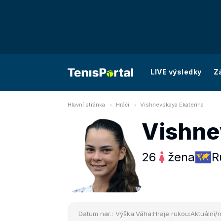
LIVE výsledky
Z
Hlavní stránka
Hráči
Vishnevskaya Ekaterina
Vishne
26
žena
R
Datum nar.:
Výška:
Váha:
Hraje rukou:
Aktuální/n