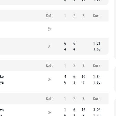
Kolo
1
2
3
Kurs
ČF
6
6
1.21
OF
4
4
3.80
Kolo
1
2
3
Kurs
ko
4
6
10
1.84
OF
ya
6
3
1
1.83
Kolo
1
2
3
Kurs
va
1
6
10
3.03
OF
a
6
3
2
1.32