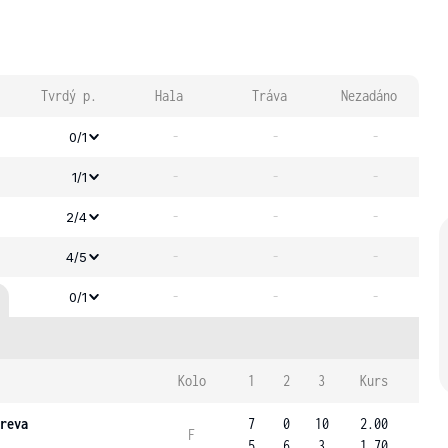
Tvrdý p.
Hala
Tráva
Nezadáno
-
-
-
0/1
-
-
-
1/1
-
-
-
2/4
-
-
-
4/5
-
-
-
0/1
Kolo
1
2
3
Kurs
reva
7
0
10
2.00
F
5
6
3
1.70