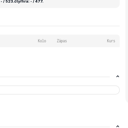
- / 523.
čtyřhra: - / 477.
Kolo
Zápas
Kurs