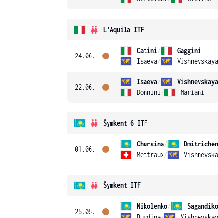
L'Aquila ITF
Catini
/
Gaggini
24.06.
Isaeva
/
Vishnevskaya
Isaeva
/
Vishnevskaya
22.06.
Donnini
/
Mariani
Šymkent 6 ITF
Chursina
/
Dmitrichen
01.06.
Mettraux
/
Vishnevska
Šymkent ITF
Nikolenko
/
Sagandiko
25.05.
Burdina
/
Vishnevskay