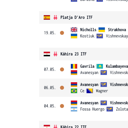
Platja D'Aro ITF
Nicholls
/
Strakhova
19.05.
Kostiuk
/
Vishnevskay
Káhira 23 ITF
Gavrila
/
Kulambayeva
07.05.
Avanesyan
/
Vishnevsk
Avanesyan
/
Vishnevsk
06.05.
Ce
/
Wagner
Avanesyan
/
Vishnevsk
04.05.
Fossa Huergo
/
Zolota
Káhira 22 ITF