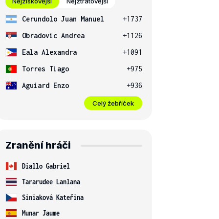
Nejziskovější
Nejztrátovější
Cerundolo Juan Manuel
+1737
Obradovic Andrea
+1126
Eala Alexandra
+1091
Torres Tiago
+975
Aguiard Enzo
+936
Celý žebříček
Zranění hráči
Diallo Gabriel
Tararudee Lanlana
Siniaková Kateřina
Munar Jaume