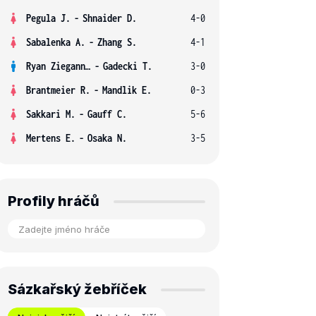
Pegula J.
-
Shnaider D.
4-0
Sabalenka A.
-
Zhang S.
4-1
Ryan Ziegann S.
-
Gadecki T.
3-0
Brantmeier R.
-
Mandlik E.
0-3
Sakkari M.
-
Gauff C.
5-6
Mertens E.
-
Osaka N.
3-5
Profily hráčů
Sázkařský žebříček