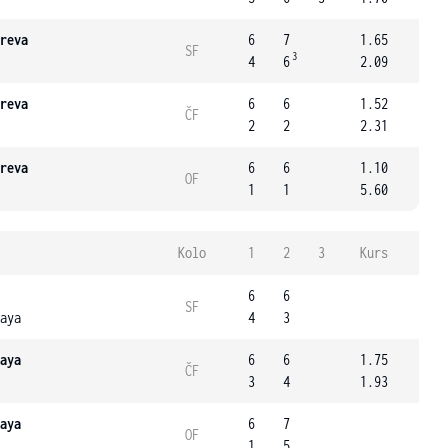
reva
6
7
1.65
SF
3
4
6
2.09
reva
6
6
1.52
ČF
2
2
2.31
reva
6
6
1.10
OF
1
1
5.60
Kolo
1
2
3
Kurs
6
6
SF
aya
4
3
aya
6
6
1.75
ČF
3
4
1.93
aya
6
7
OF
1
5