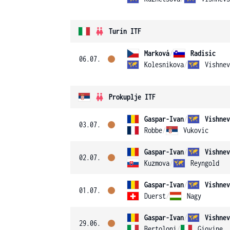
Turín ITF
Marková
/
Radisic
06.07.
Kolesnikova
/
Vishnev
Prokuplje ITF
Gaspar-Ivan
/
Vishnev
03.07.
Robbe
/
Vukovic
Gaspar-Ivan
/
Vishnev
02.07.
Kuzmova
/
Reyngold
Gaspar-Ivan
/
Vishnev
01.07.
Duerst
/
Nagy
Gaspar-Ivan
/
Vishnev
29.06.
Bertoloni
/
Giovine