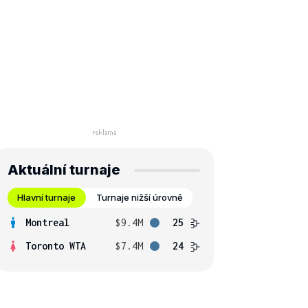
Aktuální turnaje
Hlavní turnaje
Turnaje nižší úrovně
Montreal
$9.4M
25
Toronto WTA
$7.4M
24