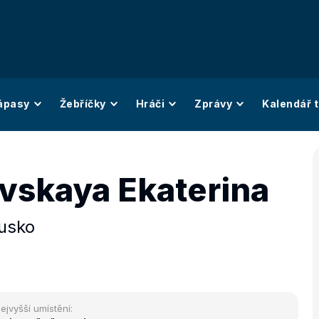
ápasy
Žebříčky
Hráči
Zprávy
Kalendář t
vskaya Ekaterina
usko
ejvyšší umístění: