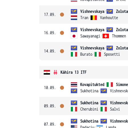
Vishnevskaya
/
Zolota
17.09.
Tran
/
Vanhoutte
Vishnevskaya
/
Zolota
16.09.
Sawayanagi
/
Thommen
Vishnevskaya
/
Zolota
14.09.
Burato
/
Sposetti
Káhira 13 ITF
Kovapitukted
/
Simone
10.09.
Sukhotina
/
Vishnevsk
Sukhotina
/
Vishnevsk
09.09.
Cherubini
/
Salvi
Sukhotina
/
Vishnevsk
07.09.
Dadaciu
/
Landa