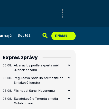
urnajů
Soutěž
Přihlášení
Expres zprávy
06.08.
Alcaraz by podle experta měl
ukončit sezonu
06.08.
Pegulaová nadělila přemožitelce
Siniakové kanára
06.08.
Fils nedal šanci Navonemu
06.08.
Šwiateková v Torontu smetla
Golubicovou