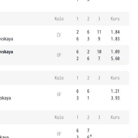
Kolo
1
2
3
Kurs
2
6
11
1.84
ČF
vskaya
6
3
9
1.83
vskaya
6
2
10
1.09
OF
2
6
7
5.60
Kolo
1
2
3
Kurs
6
6
1.21
OF
skaya
3
1
3.93
Kolo
1
2
3
Kurs
6
7
OF
4
kaya
3
6