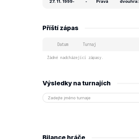
27. 11. 1999
-
-
Pravá
dvouhra: 
Příští zápas
Datum
Turnaj
Žádné nadcházející zápasy.
Výsledky na turnajích
Bilance hráče