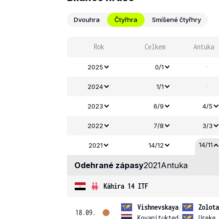
Dvouhra
Čtyřhra
Smíšené čtyřhry
Rok
Celkem
Antuka
-
2025
0/1
-
2024
1/1
2023
6/9
4/5
2022
7/8
3/3
14/11
2021
14/12
Odehrané zápasy
2021
Antuka
Káhira 14 ITF
Vishnevskaya
/
Zolota
18.09.
Kovapitukted
/
Ureke