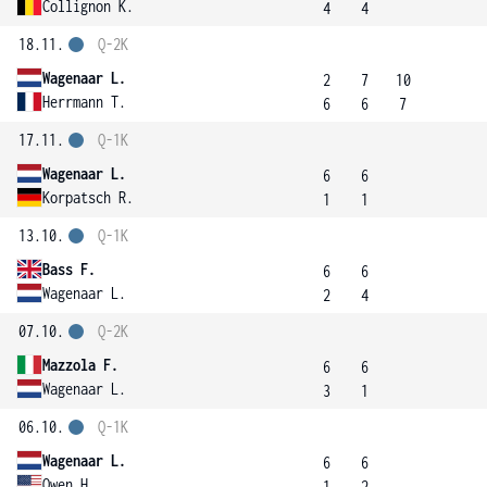
Collignon K.
4
4
18.11.
Q-2K
Wagenaar L.
2
7
10
Herrmann T.
6
6
7
17.11.
Q-1K
Wagenaar L.
6
6
Korpatsch R.
1
1
13.10.
Q-1K
Bass F.
6
6
Wagenaar L.
2
4
07.10.
Q-2K
Mazzola F.
6
6
Wagenaar L.
3
1
06.10.
Q-1K
Wagenaar L.
6
6
Owen H.
1
2