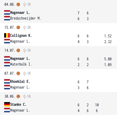
04.08.
Q-1K
Wagenaar L.
7
6
Bredschneijder M.
6
3
15.07.
Q-2K
Collignon K.
6
6
1.52
Wagenaar L.
4
3
2.32
14.07.
Q-1K
Wagenaar L.
6
6
5.80
Waterbolk I.
2
2
1.09
07.07.
Q-1K
Khoeblal E.
6
7
Wagenaar L.
3
6
30.06.
Q-1K
Stanke C.
6
2
10
Wagenaar L.
4
6
6