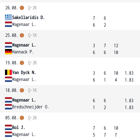
26.08.
Q-2K
Sakellaridis D.
7
6
Wagenaar L.
6
2
25.08.
Q-1K
Wagenaar L.
3
7
12
Hannack P.
6
6
10
19.08.
Q-2K
Van Dyck N.
3
6
10
1.83
Wagenaar L.
6
1
4
1.83
18.08.
Q-1K
Wagenaar L.
6
6
1.83
Bredschneijder O.
1
2
1.83
05.08.
Q-2K
Bol J.
7
6
10
Wagenaar L.
5
7
7