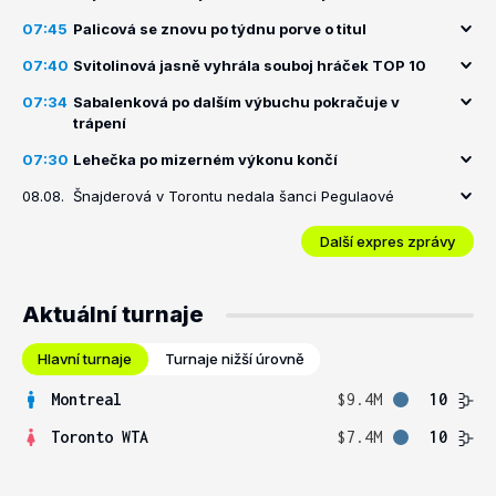
07:45
Palicová se znovu po týdnu porve o titul
07:40
Svitolinová jasně vyhrála souboj hráček TOP 10
07:34
Sabalenková po dalším výbuchu pokračuje v
trápení
07:30
Lehečka po mizerném výkonu končí
08.08.
Šnajderová v Torontu nedala šanci Pegulaové
Další expres zprávy
Aktuální turnaje
Hlavní turnaje
Turnaje nižší úrovně
Montreal
$9.4M
10
Toronto WTA
$7.4M
10