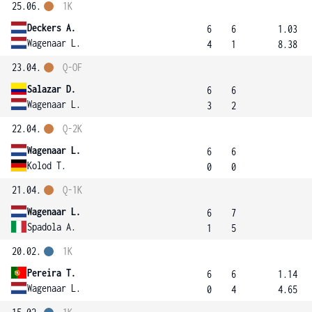
25.06.
1K
Deckers A.
6
6
1.03
Wagenaar L.
4
1
8.38
23.04.
Q-OF
Salazar D.
6
6
Wagenaar L.
3
2
22.04.
Q-2K
Wagenaar L.
6
6
Kolod T.
0
0
21.04.
Q-1K
Wagenaar L.
6
7
Spadola A.
1
5
20.02.
1K
Pereira T.
6
6
1.14
Wagenaar L.
0
4
4.65