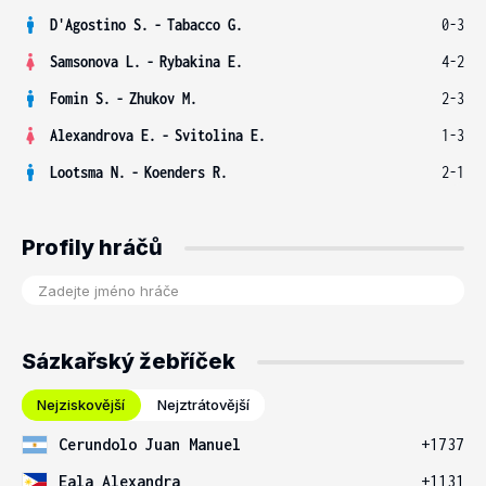
D'Agostino S.
-
Tabacco G.
0-3
Samsonova L.
-
Rybakina E.
4-2
Fomin S.
-
Zhukov M.
2-3
Alexandrova E.
-
Svitolina E.
1-3
Lootsma N.
-
Koenders R.
2-1
Profily hráčů
Sázkařský žebříček
Nejziskovější
Nejztrátovější
Cerundolo Juan Manuel
+1737
Eala Alexandra
+1131