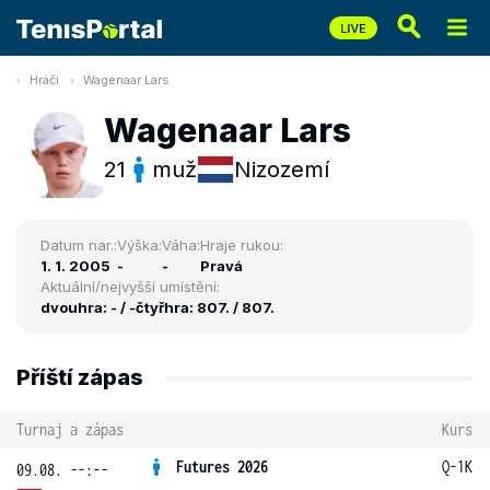
Hráči
Wagenaar Lars
Wagenaar Lars
21
muž
Nizozemí
Datum nar.:
Výška:
Váha:
Hraje rukou:
1. 1. 2005
-
-
Pravá
Aktuální/nejvyšší umístění:
dvouhra: - / -
čtyřhra: 807. / 807.
Příští zápas
Turnaj a zápas
Kurs
Futures 2026
Q-1K
09.08. --:--