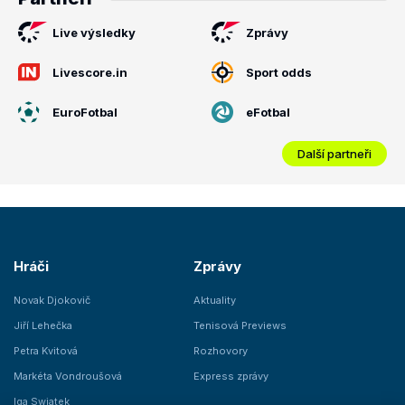
Live výsledky
Zprávy
Livescore.in
Sport odds
EuroFotbal
eFotbal
Další partneři
Hráči
Zprávy
Novak Djokovič
Aktuality
Jiří Lehečka
Tenisová Previews
Petra Kvitová
Rozhovory
Markéta Vondroušová
Express zprávy
Iga Swiatek