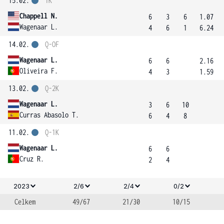
15.02.
1K
Chappell N.
6
3
6
1.07
Wagenaar L.
4
6
1
6.24
14.02.
Q-OF
Wagenaar L.
6
6
2.16
Oliveira F.
4
3
1.59
13.02.
Q-2K
Wagenaar L.
3
6
10
Curras Abasolo T.
6
4
8
11.02.
Q-1K
Wagenaar L.
6
6
Cruz R.
2
4
2023
2/6
2/4
0/2
Celkem
49/67
21/30
10/15