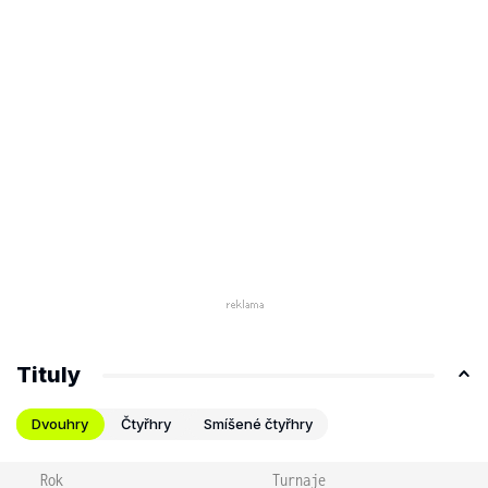
Tituly
Dvouhry
Čtyřhry
Smíšené čtyřhry
Rok
Turnaje