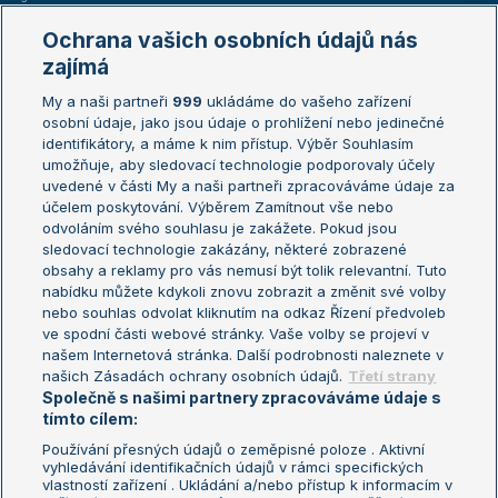
Marie Bouzková
Ochrana vašich osobních údajů nás
Žebříčky
Kalendář turnajů
zajímá
My a naši partneři
999
ukládáme do vašeho zařízení
Žebříček ATP (muži)
Australian Open
osobní údaje, jako jsou údaje o prohlížení nebo jedinečné
Žebříček WTA (ženy)
French Open
identifikátory, a máme k nim přístup. Výběr Souhlasím
umožňuje, aby sledovací technologie podporovaly účely
Sázkařský žebříček
Wimbledon
uvedené v části My a naši partneři zpracováváme údaje za
US Open
účelem poskytování. Výběrem Zamítnout vše nebo
odvoláním svého souhlasu je zakážete. Pokud jsou
Turnaj mistrů
sledovací technologie zakázány, některé zobrazené
Turnaj mistryň
obsahy a reklamy pro vás nemusí být tolik relevantní. Tuto
Aktualní trendy
nabídku můžete kdykoli znovu zobrazit a změnit své volby
nebo souhlas odvolat kliknutím na odkaz Řízení předvoleb
ve spodní části webové stránky. Vaše volby se projeví v
Fotbalové přestupy
našem Internetová stránka. Další podrobnosti naleznete v
Livesport Daily
našich Zásadách ochrany osobních údajů.
Třetí strany
Společně s našimi partnery zpracováváme údaje s
LS Prague Open
tímto cílem:
Používání přesných údajů o zeměpisné poloze . Aktivní
vyhledávání identifikačních údajů v rámci specifických
vlastností zařízení . Ukládání a/nebo přístup k informacím v
Podmínky užití
Nastavení soukromí