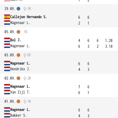
29.09.
Q-1K
Callejon Hernando S.
6
6
Wagenaar L.
2
1
05.09.
1K
Bol J.
4
6
6
1.28
Wagenaar L.
6
3
2
3.18
03.09.
Q-OF
Wagenaar L.
6
6
Hendrikx J.
4
3
02.09.
Q-2K
Wagenaar L.
7
6
Van Zijl T.
6
1
01.09.
Q-1K
Wagenaar L.
6
6
Bakker S.
4
3