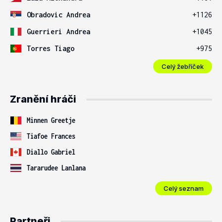
Obradovic Andrea
+1126
Guerrieri Andrea
+1045
Torres Tiago
+975
Celý žebříček
Zranění hráči
Minnen Greetje
Tiafoe Frances
Diallo Gabriel
Tararudee Lanlana
Celý seznam
Partneři