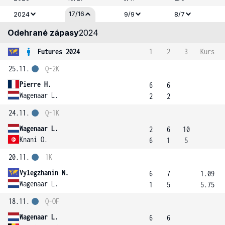
17/16
2024
9/9
8/7
Odehrané zápasy
2024
Futures 2024
1
2
3
Kurs
25.11.
Q-2K
Pierre H.
6
6
Wagenaar L.
2
2
24.11.
Q-1K
Wagenaar L.
2
6
10
Knani O.
6
1
5
20.11.
1K
Vylegzhanin N.
6
7
1.09
Wagenaar L.
1
5
5.75
18.11.
Q-OF
Wagenaar L.
6
6