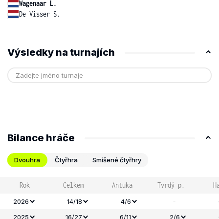
Wagenaar L.
De Visser S.
Výsledky na turnajích
Bilance hráče
Dvouhra
Čtyřhra
Smíšené čtyřhry
Rok
Celkem
Antuka
Tvrdý p.
H
-
2026
14/18
4/6
2025
16/27
6/11
2/6