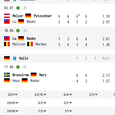
02.07.
2K
6
Melzer
/
Petzschner
6
6
6
6
1.29
Lu
/
Waske
3
4
7
2
2.97
30.06.
1K
Lu
/
Waske
7
3
6
6
2.61
Malisse
/
Norman
5
6
3
4
1.38
Halle
1
2
3
Kurs
11.06.
OF
Brunstrom
/
Marx
6
6
2.12
Haas
/
Waske
4
2
1.57
2011
22/15
4/4
2/2
-
2009
3/2
3/2
-
2008
7/2
1/1