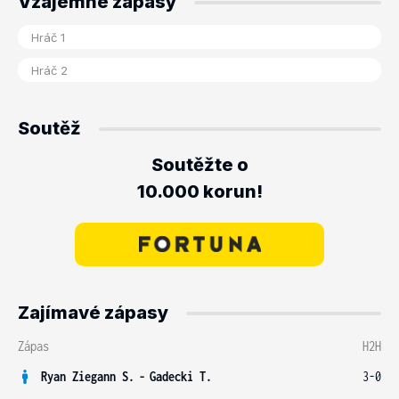
Vzájemné zápasy
Soutěž
Soutěžte o
10.000 korun!
Zajímavé zápasy
Zápas
H2H
Ryan Ziegann S.
-
Gadecki T.
3-0