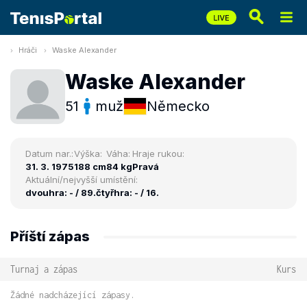
Hráči
Waske Alexander
Waske Alexander
51
muž
Německo
Datum nar.:
Výška:
Váha:
Hraje rukou:
31. 3. 1975
188 cm
84 kg
Pravá
Aktuální/nejvyšší umístění:
dvouhra: - / 89.
čtyřhra: - / 16.
Příští zápas
Turnaj a zápas
Kurs
Žádné nadcházející zápasy.