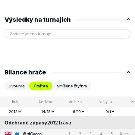
Výsledky na turnajích
Bilance hráče
Dvouhra
Čtyřhra
Smíšené čtyřhry
Rok
Celkem
Antuka
Tvrdý p.
H
2012
14/18
6/10
0/1
Odehrané zápasy
2012
Tráva
Wimbledon
1
2
3
4
5
Kurs