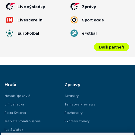
Live výsledky
Zprávy
Livescore.in
Sport odds
EuroFotbal
eFotbal
Další partneři
Hráči
Zprávy
Novak Djokovič
Aktuality
Jiří Lehečka
Tenisová Previews
Petra Kvitová
Rozhovory
Markéta Vondroušová
Express zprávy
Iga Swiatek