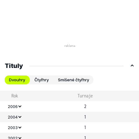
Tituly
Dvouhry
Čtyřhry
Smíšené čtyřhry
Rok
Turnaje
2
2006
1
2004
1
2003
1
2002