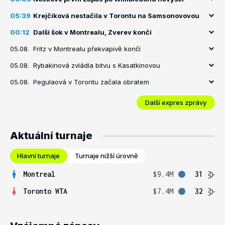
05:39
Krejčíková nestačila v Torontu na Samsonovovou
00:12
Další šok v Montrealu, Zverev končí
05.08.
Fritz v Montrealu překvapivě končí
05.08.
Rybakinová zvládla bitvu s Kasatkinovou
05.08.
Pegulaová v Torontu začala obratem
Další expres zprávy
Aktuální turnaje
Hlavní turnaje
Turnaje nižší úrovně
Montreal
$9.4M
31
Toronto WTA
$7.4M
32