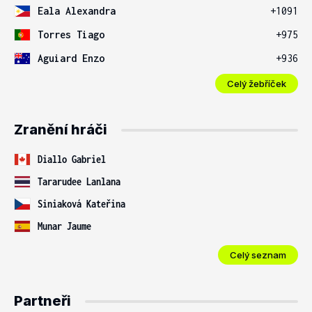
Eala Alexandra
+1091
Torres Tiago
+975
Aguiard Enzo
+936
Celý žebříček
Zranění hráči
Diallo Gabriel
Tararudee Lanlana
Siniaková Kateřina
Munar Jaume
Celý seznam
Partneři