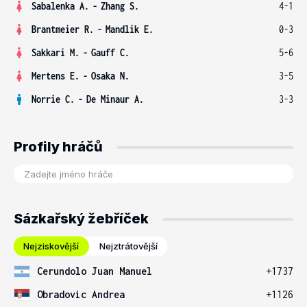
Sabalenka A.
-
Zhang S.
4-1
Brantmeier R.
-
Mandlik E.
0-3
Sakkari M.
-
Gauff C.
5-6
Mertens E.
-
Osaka N.
3-5
Norrie C.
-
De Minaur A.
3-3
Profily hráčů
Sázkařský žebříček
Nejziskovější
Nejztrátovější
Cerundolo Juan Manuel
+1737
Obradovic Andrea
+1126