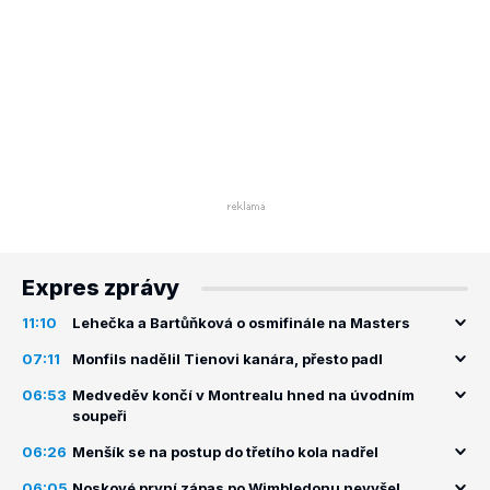
Expres zprávy
11:10
Lehečka a Bartůňková o osmifinále na Masters
07:11
Monfils nadělil Tienovi kanára, přesto padl
06:53
Medveděv končí v Montrealu hned na úvodním
soupeři
06:26
Menšík se na postup do třetího kola nadřel
06:05
Noskové první zápas po Wimbledonu nevyšel