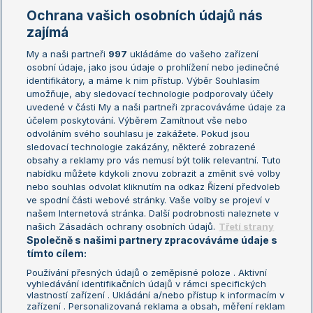
Marie Bouzková
Ochrana vašich osobních údajů nás
Žebříčky
Kalendář turnajů
zajímá
My a naši partneři
997
ukládáme do vašeho zařízení
Žebříček ATP (muži)
Australian Open
osobní údaje, jako jsou údaje o prohlížení nebo jedinečné
Žebříček WTA (ženy)
French Open
identifikátory, a máme k nim přístup. Výběr Souhlasím
umožňuje, aby sledovací technologie podporovaly účely
Sázkařský žebříček
Wimbledon
uvedené v části My a naši partneři zpracováváme údaje za
US Open
účelem poskytování. Výběrem Zamítnout vše nebo
odvoláním svého souhlasu je zakážete. Pokud jsou
Turnaj mistrů
sledovací technologie zakázány, některé zobrazené
Turnaj mistryň
obsahy a reklamy pro vás nemusí být tolik relevantní. Tuto
Aktualní trendy
nabídku můžete kdykoli znovu zobrazit a změnit své volby
nebo souhlas odvolat kliknutím na odkaz Řízení předvoleb
ve spodní části webové stránky. Vaše volby se projeví v
Fotbalové přestupy
našem Internetová stránka. Další podrobnosti naleznete v
Livesport Daily
našich Zásadách ochrany osobních údajů.
Třetí strany
Společně s našimi partnery zpracováváme údaje s
LS Prague Open
tímto cílem:
Používání přesných údajů o zeměpisné poloze . Aktivní
vyhledávání identifikačních údajů v rámci specifických
vlastností zařízení . Ukládání a/nebo přístup k informacím v
Podmínky užití
Nastavení soukromí
zařízení . Personalizovaná reklama a obsah, měření reklam
GDPR a žurnalistika
Reklama