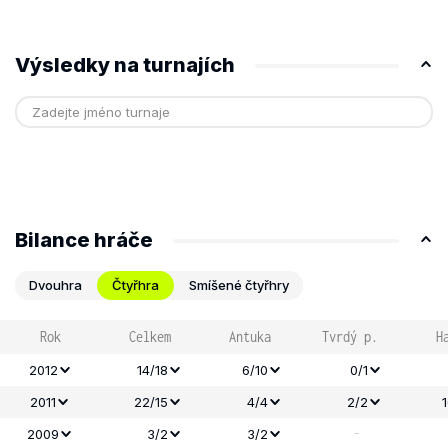
Výsledky na turnajích
Bilance hráče
Dvouhra
Čtyřhra
Smíšené čtyřhry
Rok
Celkem
Antuka
Tvrdý p.
H
2012
14/18
6/10
0/1
2011
22/15
4/4
2/2
-
2009
3/2
3/2