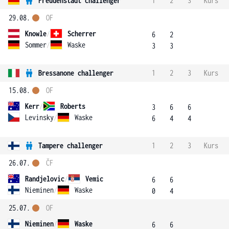
Freudenstadt challenger
1
2
3
Kurs
29.08.
OF
Knowle
/
Scherrer
6
2
Sommer
/
Waske
3
3
Bressanone challenger
1
2
3
Kurs
15.08.
OF
Kerr
/
Roberts
3
6
6
Levinsky
/
Waske
6
4
4
Tampere challenger
1
2
3
Kurs
26.07.
ČF
Randjelovic
/
Vemic
6
6
Nieminen
/
Waske
0
4
25.07.
OF
Nieminen
/
Waske
6
6