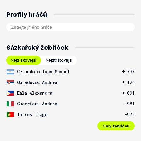
Profily hráčů
Sázkařský žebříček
Nejziskovější
Nejztrátovější
Cerundolo Juan Manuel
+1737
Obradovic Andrea
+1126
Eala Alexandra
+1091
Guerrieri Andrea
+981
Torres Tiago
+975
Celý žebříček