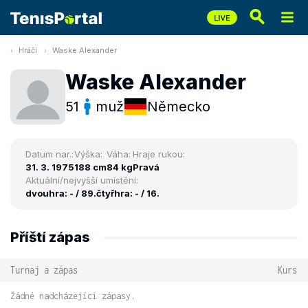
Hráči
Waske Alexander
Waske Alexander
51
muž
Německo
Datum nar.:
Výška:
Váha:
Hraje rukou:
31. 3. 1975
188 cm
84 kg
Pravá
Aktuální/nejvyšší umístění:
dvouhra: - / 89.
čtyřhra: - / 16.
Příští zápas
Turnaj a zápas
Kurs
Žádné nadcházející zápasy.