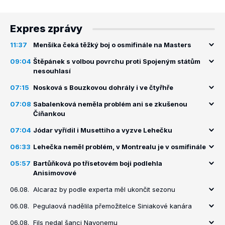
Expres zprávy
11:37
Menšíka čeká těžký boj o osmifinále na Masters
09:04
Štěpánek s volbou povrchu proti Spojeným státům
nesouhlasí
07:15
Nosková s Bouzkovou dohrály i ve čtyřhře
07:08
Sabalenková neměla problém ani se zkušenou
Číňankou
07:04
Jódar vyřídil i Musettiho a vyzve Lehečku
06:33
Lehečka neměl problém, v Montrealu je v osmifinále
05:57
Bartůňková po třísetovém boji podlehla
Anisimovové
06.08.
Alcaraz by podle experta měl ukončit sezonu
06.08.
Pegulaová nadělila přemožitelce Siniakové kanára
06.08.
Fils nedal šanci Navonemu