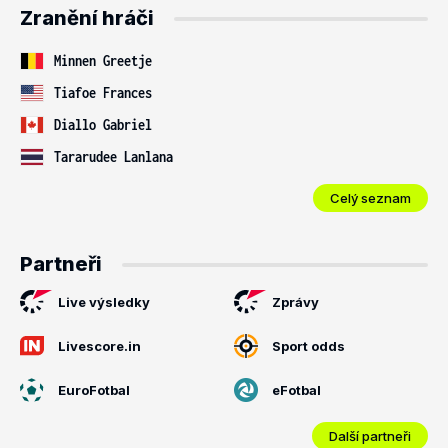
Zranění hráči
Minnen Greetje
Tiafoe Frances
Diallo Gabriel
Tararudee Lanlana
Celý seznam
Partneři
Live výsledky
Zprávy
Livescore.in
Sport odds
EuroFotbal
eFotbal
Další partneři