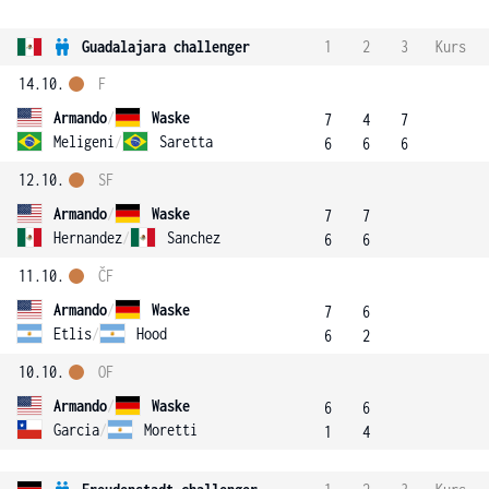
Guadalajara challenger
1
2
3
Kurs
14.10.
F
Armando
/
Waske
7
4
7
Meligeni
/
Saretta
6
6
6
12.10.
SF
Armando
/
Waske
7
7
Hernandez
/
Sanchez
6
6
11.10.
ČF
Armando
/
Waske
7
6
Etlis
/
Hood
6
2
10.10.
OF
Armando
/
Waske
6
6
Garcia
/
Moretti
1
4