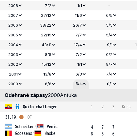
-
2008
7/2
1/1
2007
27/12
11/6
6/5
2006
38/22
26/7
5/5
2005
22/15
7/7
5/4
2004
43/11
17/4
9/1
2003
8/5
7/2
0/2
2002
15/12
1/1
9/7
2001
13/8
6/3
7/4
5/4
2000
6/6
0/1
Odehrané zápasy
2000
Antuka
Quito challenger
1
2
3
Kurs
31.10.
OF
Schneiter
/
Vemic
4
7
7
Goossens
/
Waske
6
6
6