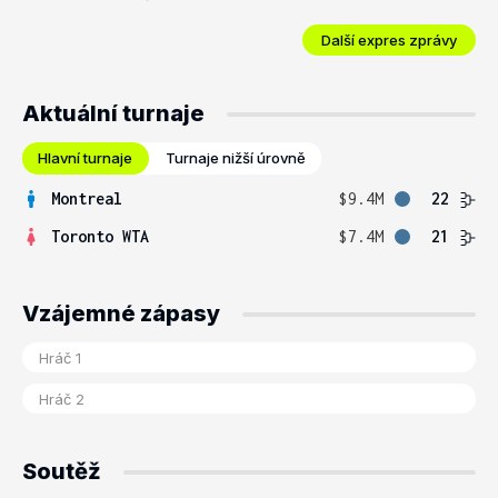
Další expres zprávy
Aktuální turnaje
Hlavní turnaje
Turnaje nižší úrovně
Montreal
$9.4M
22
Toronto WTA
$7.4M
21
Vzájemné zápasy
Soutěž