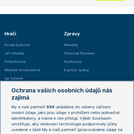
Hráči
Zprávy
Novak Djokovič
Aktuality
Jiří Lehečka
Tenisová Previews
Petra Kvitová
Rozhovory
Markéta Vondroušová
Express zprávy
Iga Swiatek
Marie Bouzková
Ochrana vašich osobních údajů nás
Žebříčky
Kalendář turnajů
zajímá
My a naši partneři
999
ukládáme do vašeho zařízení
Žebříček ATP (muži)
Australian Open
osobní údaje, jako jsou údaje o prohlížení nebo jedinečné
Žebříček WTA (ženy)
French Open
identifikátory, a máme k nim přístup. Výběr Souhlasím
umožňuje, aby sledovací technologie podporovaly účely
Sázkařský žebříček
Wimbledon
uvedené v části My a naši partneři zpracováváme údaje za
US Open