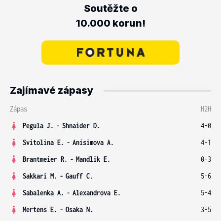
Soutěžte o
10.000 korun!
Zajímavé zápasy
Zápas
H2H
Pegula J.
-
Shnaider D.
4-0
Svitolina E.
-
Anisimova A.
4-1
Brantmeier R.
-
Mandlik E.
0-3
Sakkari M.
-
Gauff C.
5-6
Sabalenka A.
-
Alexandrova E.
5-4
Mertens E.
-
Osaka N.
3-5