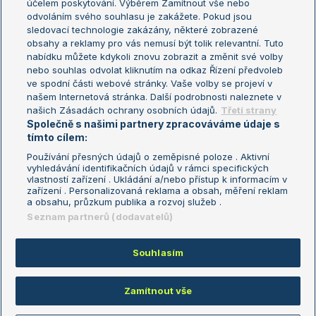
účelem poskytování. Výběrem Zamítnout vše nebo
odvoláním svého souhlasu je zakážete. Pokud jsou
Turnaj mistrů
sledovací technologie zakázány, některé zobrazené
Turnaj mistryň
obsahy a reklamy pro vás nemusí být tolik relevantní. Tuto
Aktualní trendy
nabídku můžete kdykoli znovu zobrazit a změnit své volby
nebo souhlas odvolat kliknutím na odkaz Řízení předvoleb
ve spodní části webové stránky. Vaše volby se projeví v
Fotbalové přestupy
našem Internetová stránka. Další podrobnosti naleznete v
Livesport Daily
našich Zásadách ochrany osobních údajů.
Třetí strany
Společně s našimi partnery zpracováváme údaje s
LS Prague Open
tímto cílem:
Používání přesných údajů o zeměpisné poloze . Aktivní
vyhledávání identifikačních údajů v rámci specifických
vlastností zařízení . Ukládání a/nebo přístup k informacím v
Podmínky užití
Nastavení soukromí
zařízení . Personalizovaná reklama a obsah, měření reklam
GDPR a žurnalistika
Reklama
a obsahu, průzkum publika a rozvoj služeb .
Informace o zpracování osobních
Kontakt
Seznam partnerů (dodavatelů)
údajů
Tiráž
Souhlasím
Copyright © 2008-2026 TenisPortal.cz. Využíváme zpravodajství ČTK.
Zamítnout vše