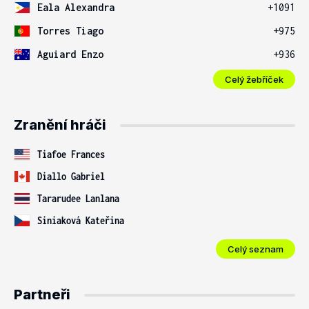
Eala Alexandra
+1091
Torres Tiago
+975
Aguiard Enzo
+936
Celý žebříček
Zranění hráči
Tiafoe Frances
Diallo Gabriel
Tararudee Lanlana
Siniaková Kateřina
Celý seznam
Partneři