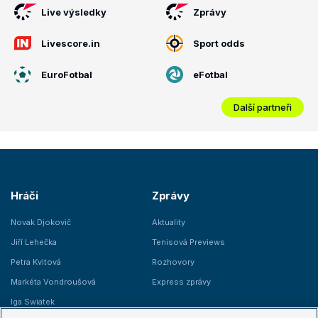
Live výsledky
Zprávy
Livescore.in
Sport odds
EuroFotbal
eFotbal
Další partneři
Hráči
Zprávy
Novak Djokovič
Aktuality
Jiří Lehečka
Tenisová Previews
Petra Kvitová
Rozhovory
Markéta Vondroušová
Express zprávy
Iga Swiatek