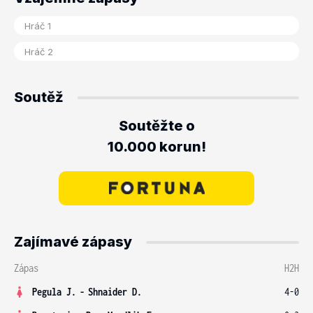
Soutěž
Soutěžte o
10.000 korun!
Zajímavé zápasy
Zápas
H2H
Pegula J.
-
Shnaider D.
4-0