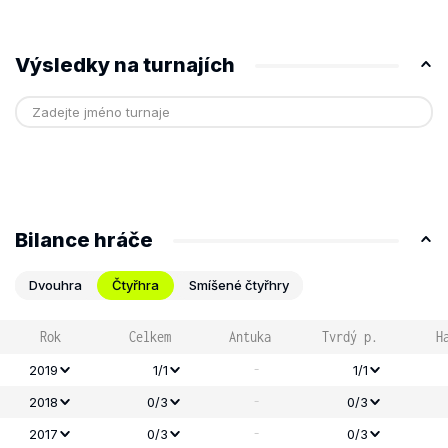
Výsledky na turnajích
Bilance hráče
Dvouhra
Čtyřhra
Smíšené čtyřhry
Rok
Celkem
Antuka
Tvrdý p.
H
-
2019
1/1
1/1
-
2018
0/3
0/3
-
2017
0/3
0/3