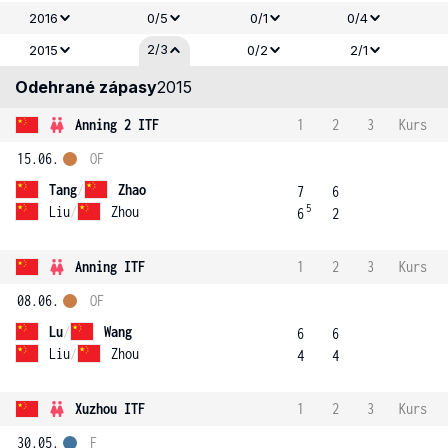
2016
0/5
0/1
0/4
2/3
2015
0/2
2/1
Odehrané zápasy
2015
Anning 2 ITF
1
2
3
Kurs
15.06.
OF
Tang
/
Zhao
7
6
5
Liu
/
Zhou
6
2
Anning ITF
1
2
3
Kurs
08.06.
OF
Lu
/
Wang
6
6
Liu
/
Zhou
4
4
Xuzhou ITF
1
2
3
Kurs
30.05.
F