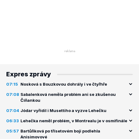
Expres zprávy
07:15
Nosková s Bouzkovou dohrály i ve čtyřhře
07:08
Sabalenková neměla problém ani se zkušenou
Číňankou
07:04
Jódar vyřídil i Musettiho a vyzve Lehečku
06:33
Lehečka neměl problém, v Montrealu je v osmifinále
05:57
Bartůňková po třísetovém boji podlehla
Anisimovové