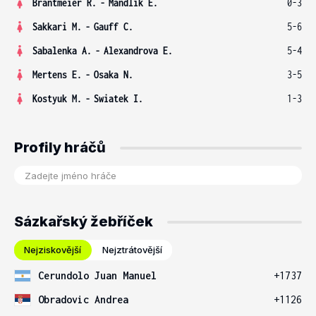
Brantmeier R.
-
Mandlik E.
0-3
Sakkari M.
-
Gauff C.
5-6
Sabalenka A.
-
Alexandrova E.
5-4
Mertens E.
-
Osaka N.
3-5
Kostyuk M.
-
Swiatek I.
1-3
Profily hráčů
Sázkařský žebříček
Nejziskovější
Nejztrátovější
Cerundolo Juan Manuel
+1737
Obradovic Andrea
+1126