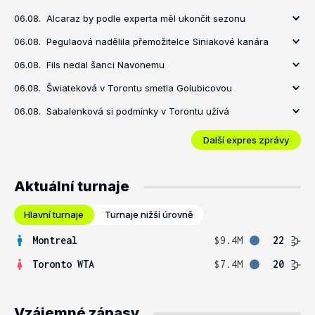
06.08.
Alcaraz by podle experta měl ukončit sezonu
06.08.
Pegulaová nadělila přemožitelce Siniakové kanára
06.08.
Fils nedal šanci Navonemu
06.08.
Šwiateková v Torontu smetla Golubicovou
06.08.
Sabalenková si podmínky v Torontu užívá
Další expres zprávy
Aktuální turnaje
Hlavní turnaje
Turnaje nižší úrovně
Montreal
$9.4M
22
Toronto WTA
$7.4M
20
Vzájemné zápasy