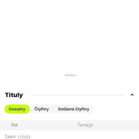
Tituly
Dvouhry
Čtyřhry
Smíšené čtyřhry
Rok
Turnaje
Žádné tituly