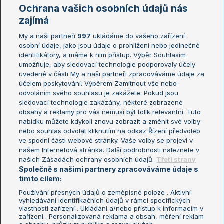
Marie Bouzková
Ochrana vašich osobních údajů nás
Žebříčky
Kalendář turnajů
zajímá
My a naši partneři
997
ukládáme do vašeho zařízení
Žebříček ATP (muži)
Australian Open
osobní údaje, jako jsou údaje o prohlížení nebo jedinečné
Žebříček WTA (ženy)
French Open
identifikátory, a máme k nim přístup. Výběr Souhlasím
umožňuje, aby sledovací technologie podporovaly účely
Sázkařský žebříček
Wimbledon
uvedené v části My a naši partneři zpracováváme údaje za
US Open
účelem poskytování. Výběrem Zamítnout vše nebo
odvoláním svého souhlasu je zakážete. Pokud jsou
Turnaj mistrů
sledovací technologie zakázány, některé zobrazené
Turnaj mistryň
obsahy a reklamy pro vás nemusí být tolik relevantní. Tuto
Aktualní trendy
nabídku můžete kdykoli znovu zobrazit a změnit své volby
nebo souhlas odvolat kliknutím na odkaz Řízení předvoleb
ve spodní části webové stránky. Vaše volby se projeví v
Fotbalové přestupy
našem Internetová stránka. Další podrobnosti naleznete v
Livesport Daily
našich Zásadách ochrany osobních údajů.
Třetí strany
Společně s našimi partnery zpracováváme údaje s
LS Prague Open
tímto cílem:
Používání přesných údajů o zeměpisné poloze . Aktivní
vyhledávání identifikačních údajů v rámci specifických
vlastností zařízení . Ukládání a/nebo přístup k informacím v
Podmínky užití
Nastavení soukromí
zařízení . Personalizovaná reklama a obsah, měření reklam
GDPR a žurnalistika
Reklama