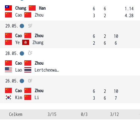
Chang
/
Han
6
6
1.14
Cao
/
Zhou
3
2
4.28
29.05.
SF
Cao
/
Zhou
6
2
10
Ye
/
Zhang
2
6
6
28.05.
ČF
Cao
/
Zhou
Lao
/
Lertcheewakarn
26.05.
OF
Cao
/
Zhou
6
2
10
Kim
/
Li
3
6
7
Celkem
3/15
0/3
3/12